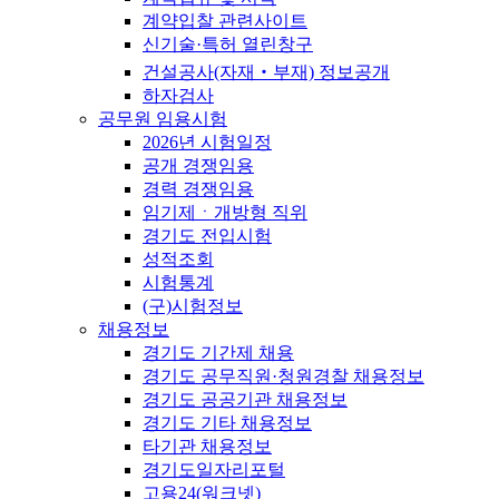
계약입찰 관련사이트
신기술·특허 열린창구
건설공사(자재‧부재) 정보공개
하자검사
공무원 임용시험
2026년 시험일정
공개 경쟁임용
경력 경쟁임용
임기제ㆍ개방형 직위
경기도 전입시험
성적조회
시험통계
(구)시험정보
채용정보
경기도 기간제 채용
경기도 공무직원·청원경찰 채용정보
경기도 공공기관 채용정보
경기도 기타 채용정보
타기관 채용정보
경기도일자리포털
고용24(워크넷)