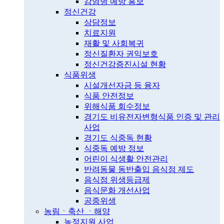
감염병 예방 홍보
정신건강
상담정보
치료지원
재활 및 사회복귀
정신질환자 권익보호
정신건강증진시설 현황
식품위생
시설개선자금 등 융자
식품 안전정보
위해식품 회수정보
경기도 비유전자변형식품 인증 및 관리
사업
경기도 식중독 현황
식중독 예방 정보
어린이 식생활 안전관리
반려동물 동반출입 음식점 제도
음식점 위생등급제
음식문화 개선사업
공중위생
농림ㆍ축산 ㆍ해양
농정지원 사업