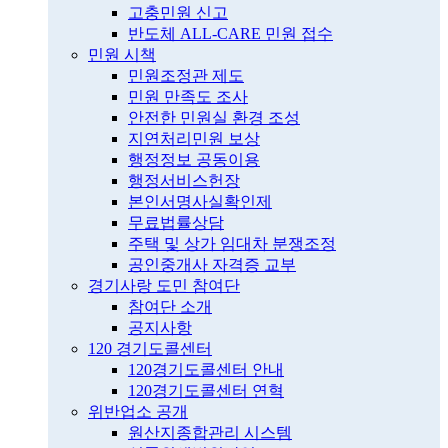
고충민원 신고
반도체 ALL-CARE 민원 접수
민원 시책
민원조정관 제도
민원 만족도 조사
안전한 민원실 환경 조성
지연처리민원 보상
행정정보 공동이용
행정서비스헌장
본인서명사실확인제
무료법률상담
주택 및 상가 임대차 분쟁조정
공인중개사 자격증 교부
경기사랑 도민 참여단
참여단 소개
공지사항
120 경기도콜센터
120경기도콜센터 안내
120경기도콜센터 연혁
위반업소 공개
원산지종합관리 시스템