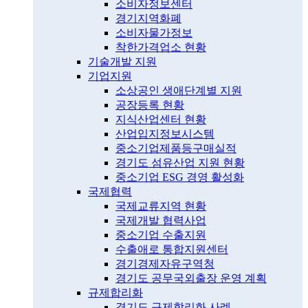
소비자정보센터
경기지역화폐
소비자물가정보
착한가격업소 현황
기술개발 지원
기업지원
소상공인 생애단계별 지원
공장등록 현황
지식산업센터 현황
산업입지정보시스템
중소기업제품등구매실적
경기도 섬유산업 지원 현황
중소기업 ESG 경영 활성화
국제협력
국제교류지역 현황
국제개발 협력사업
중소기업 수출지원
수출애로 통합지원센터
경기경제자유구역청
경기도 공무국외출장 운영 계획
규제합리화
경기도 규제합리화 사례