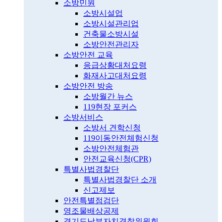
소방민원
소방시설업
소방시설관리업
건축물소방시설
소방안전관리자
소방안전 교육
응급상황대처요령
화재사고대처요령
소방안전 방송
소방월간 뉴스
119현장 포커스
소방서비스
소방서 견학신청
119이동안전체험신청
소방안전체험관
안전교육신청(CPR)
특별사법경찰단
특별사법경찰단 소개
신고제보
안전특별점검단
영조물배상공제
경기도남부자치경찰위원회