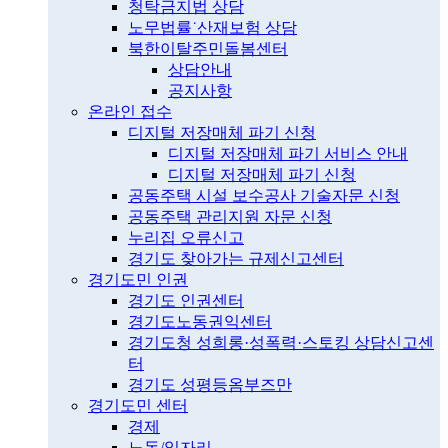
청탁금지법 상담
노무법률˙산재보험 상담
북한이탈주민돌봄센터
상담안내
공지사항
온라인 접수
디지털 저장매체 파기 신청
디지털 저장매체 파기 서비스 안내
디지털 저장매체 파기 신청
공동주택 시설 보수공사 기술자문 신청
공동주택 관리지원 자문 신청
누리집 오류신고
경기도 찾아가는 규제신고센터
경기도민 인권
경기도 인권센터
경기도노동권익센터
경기도청 성희롱·성폭력·스토킹 상담신고센
터
경기도 성평등옴부즈만
경기도민 센터
경제
노동/일자리