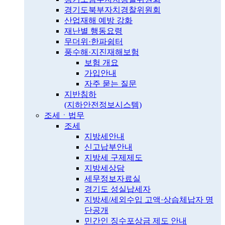
경기도북부자치경찰위원회
산업재해 예방 강화
재난별 행동요령
무더위·한파쉼터
풍수해·지진재해보험
보험 개요
가입안내
자주 묻는 질문
지반침하
(지하안전정보시스템)
조세ㆍ법무
조세
지방세안내
신고납부안내
지방세 구제제도
지방세상담
세무정보자료실
경기도 성실납세자
지방세/세외수입 고액·상습체납자 명
단공개
민간인 징수포상금 제도 안내