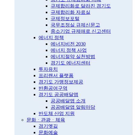
규제합리화로 달라진 경기도
규제합리화 자료실
규제정보포털
국무조정실 규제신문고
중소기업 규제애로 신고센터
에너지 정책
에너지비전 2030
에너지 정책 사업
에너지절약 실천방법
경기도 에너지센터
투자유치
프리랜서 플랫폼
경기도 가맹정보제공
반환공여구역
경기도 공공배달앱
공공배달앱 소개
공공배달앱 알림마당
반도체 산업 지원
문화ㆍ관광ㆍ체육
경기옛길
문화예술