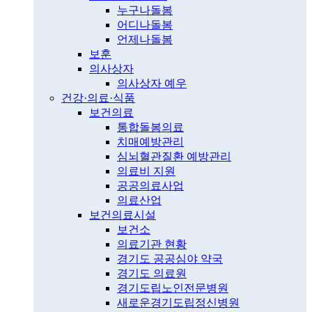
누구나돌봄
어디나돌봄
언제나돌봄
보훈
의사상자
의사상자 예우
건강·의료·식품
보건의료
통합돌봄의료
치매예방관리
심뇌혈관질환 예방관리
의료비 지원
공공의료사업
의료산업
보건의료시설
보건소
의료기관 현황
경기도 공공심야 약국
경기도 의료원
경기도립노인전문병원
새로운경기도립정신병원