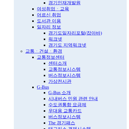
경기인재개발원
여성취업ㆍ교육
어르신 취업
도서관 이용
일자리 정보
경기도일자리포털(잡아바)
워크넷
경기도 지역워크넷
교통ㆍ건설ㆍ환경
교통정보센터
센터소개
교통정보시스템
버스정보시스템
가상전시관
G-Bus
G-Bus 소개
시내버스 민원 관련 안내
수도권통합 요금제
우대용 교통카드
버스정보시스템
The 경기패스
태그리스 결제시스템