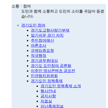
소통ㆍ참여
도민과 함께 소통하고 도민의 소리를 귀담아 듣겠
습니다.
경기도민 참여
경기도고향사랑기부제
알기쉬운 경기 자치
주민참여예산
여론조사
규제입증요청
적극행정
경기공무원대상
경기도 도민참여 공론화
이주민 영상콘텐츠 공모전
민관협치위원회
경기도민 정책축제
경기도민 정책축제 소개
행사안내
공지사항
자료실
지난축제정보