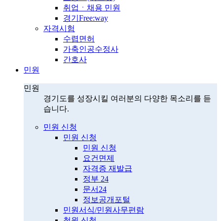
취업ㆍ채용 민원
경기Free:way
자격시험
수렵면허
가축인공수정사
간호사
민원
민원
경기도를 성장시킬 여러분의 다양한 목소리를 듣
습니다.
민원 신청
민원 신청
민원 신청
요건면제
자격증 재발급
정부 24
문서24
정보공개포털
민원서식/민원사무편람
청원 신청