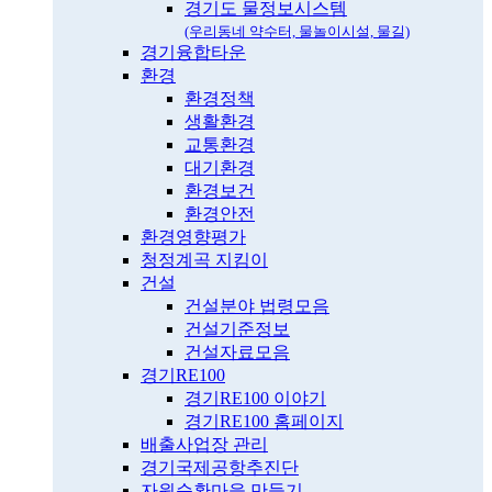
경기도 물정보시스템
(우리동네 약수터, 물놀이시설, 물길)
경기융합타운
환경
환경정책
생활환경
교통환경
대기환경
환경보건
환경안전
환경영향평가
청정계곡 지킴이
건설
건설분야 법령모음
건설기준정보
건설자료모음
경기RE100
경기RE100 이야기
경기RE100 홈페이지
배출사업장 관리
경기국제공항추진단
자원순환마을 만들기