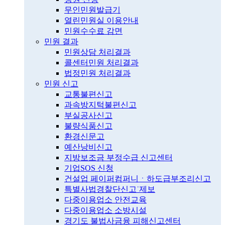
무인민원발급기
열린민원실 이용안내
민원수수료 감면
민원 결과
민원상담 처리결과
콜센터민원 처리결과
법정민원 처리결과
민원 신고
교통불편신고
과속방지턱불편신고
부실공사신고
불량식품신고
환경신문고
예산낭비신고
지방보조금 부정수급 신고센터
기업SOS 신청
건설업 페이퍼컴퍼니ㆍ하도급부조리신고
특별사법경찰단신고˙제보
다중이용업소 안전교육
다중이용업소 소방시설
경기도 불법사금융 피해신고센터