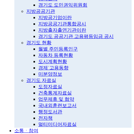
경기도 도민권익위원회
지방공공기관
지방공기업이란
지방공공기관통합공시
지방출자출연기관이란
경기도 공공기관 고용평등임금 공시
경기도 현황
월별 주민등록인구
자동차 등록현황
도시계획현황
경제˙고용동향
미분양정보
경기도 자료실
도정자료실
건축통계자료실
업무제휴 및 협약
국내외훈련보고서
행정도서관
전자책
멀티미디어자료실
소통ㆍ참여