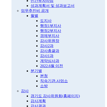
민간투자사업
성과계획서 및 성과보고서
업무추진비 공개
월별
도지사
행정1부지사
행정2부지사
경제부지사
감사위원장
감사2과
감사총괄과
감사1과
계약심사과
2022.6월 이전
분기별
본청
직속기관.사업소
소방
감사
경기도 감사위원회(홈페이지)
감사계획
감사결과