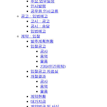
주요 업무일정
인사발령
공무원 인사교류
공고ㆍ입법예고
고시ㆍ공고
공시ㆍ송달
입법예고
계약ㆍ입찰
발주계획현황
입찰공고
공사
용역
물품
기타(민간위탁)
입찰공고 자료실
개찰결과
공사
용역
물품
계약현황
대가지급
계약법규 및 서식