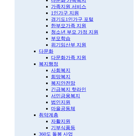
다문화 가족복지
가족지원 서비스
1인가구 지원
경기도1인가구 포털
한부모가족 지원
청소년 부모 가정 지원
부모학습
위기임산부 지원
다문화
다문화가족 지원
복지행정
사회복지
희망복지
복지안전망
긴급복지 핫라인
서민금융복지
법인지원
마을공동체
취약계층
자활지원
기부식품등
360도 돌봄 사업