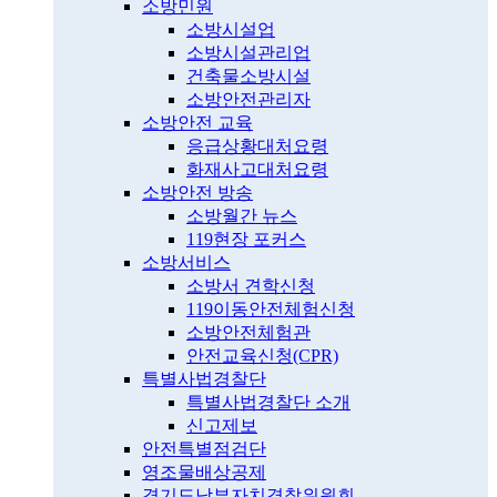
소방민원
소방시설업
소방시설관리업
건축물소방시설
소방안전관리자
소방안전 교육
응급상황대처요령
화재사고대처요령
소방안전 방송
소방월간 뉴스
119현장 포커스
소방서비스
소방서 견학신청
119이동안전체험신청
소방안전체험관
안전교육신청(CPR)
특별사법경찰단
특별사법경찰단 소개
신고제보
안전특별점검단
영조물배상공제
경기도남부자치경찰위원회