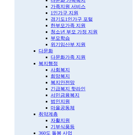
다문화 가족복지
가족지원 서비스
1인가구 지원
경기도1인가구 포털
한부모가족 지원
청소년 부모 가정 지원
부모학습
위기임산부 지원
다문화
다문화가족 지원
복지행정
사회복지
희망복지
복지안전망
긴급복지 핫라인
서민금융복지
법인지원
마을공동체
취약계층
자활지원
기부식품등
360도 돌봄 사업