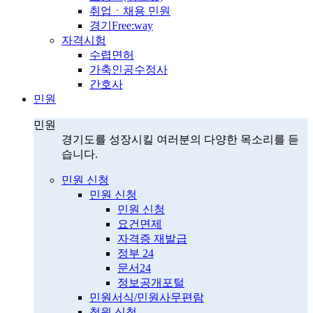
취업ㆍ채용 민원
경기Free:way
자격시험
수렵면허
가축인공수정사
간호사
민원
민원
경기도를 성장시킬 여러분의 다양한 목소리를 듣
습니다.
민원 신청
민원 신청
민원 신청
요건면제
자격증 재발급
정부 24
문서24
정보공개포털
민원서식/민원사무편람
청원 신청