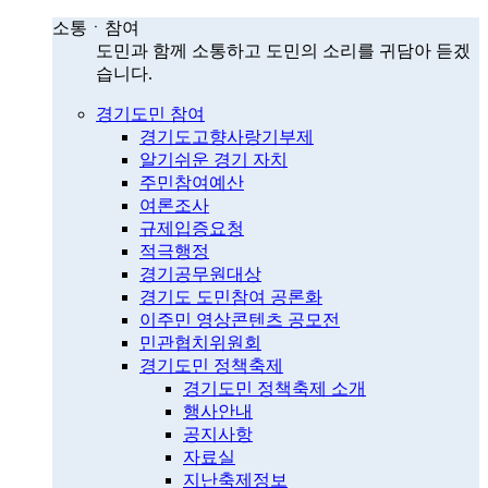
소통ㆍ참여
도민과 함께 소통하고 도민의 소리를 귀담아 듣겠
습니다.
경기도민 참여
경기도고향사랑기부제
알기쉬운 경기 자치
주민참여예산
여론조사
규제입증요청
적극행정
경기공무원대상
경기도 도민참여 공론화
이주민 영상콘텐츠 공모전
민관협치위원회
경기도민 정책축제
경기도민 정책축제 소개
행사안내
공지사항
자료실
지난축제정보