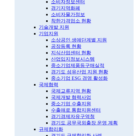
소비자정보센터
경기지역화폐
소비자물가정보
착한가격업소 현황
기술개발 지원
기업지원
소상공인 생애단계별 지원
공장등록 현황
지식산업센터 현황
산업입지정보시스템
중소기업제품등구매실적
경기도 섬유산업 지원 현황
중소기업 ESG 경영 활성화
국제협력
국제교류지역 현황
국제개발 협력사업
중소기업 수출지원
수출애로 통합지원센터
경기경제자유구역청
경기도 공무국외출장 운영 계획
규제합리화
경기도 규제합리화 사례