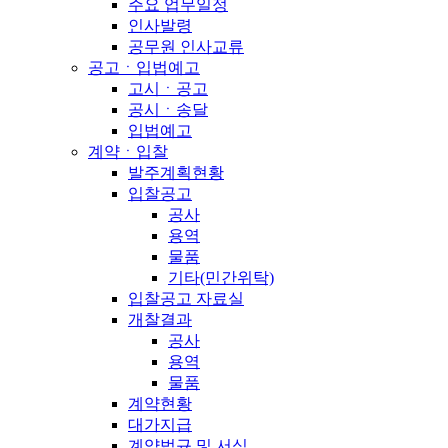
주요 업무일정
인사발령
공무원 인사교류
공고ㆍ입법예고
고시ㆍ공고
공시ㆍ송달
입법예고
계약ㆍ입찰
발주계획현황
입찰공고
공사
용역
물품
기타(민간위탁)
입찰공고 자료실
개찰결과
공사
용역
물품
계약현황
대가지급
계약법규 및 서식