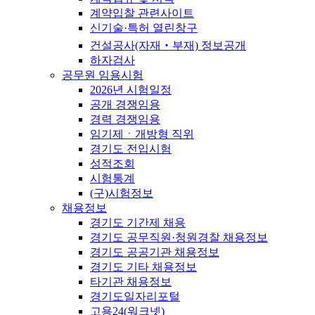
계약입찰 관련사이트
신기술·특허 열린창구
건설공사(자재‧부재) 정보공개
하자검사
공무원 임용시험
2026년 시험일정
공개 경쟁임용
경력 경쟁임용
임기제ㆍ개방형 직위
경기도 전입시험
성적조회
시험통계
(구)시험정보
채용정보
경기도 기간제 채용
경기도 공무직원·청원경찰 채용정보
경기도 공공기관 채용정보
경기도 기타 채용정보
타기관 채용정보
경기도일자리포털
고용24(워크넷)