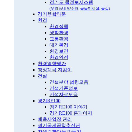
경기도 물정보시스템
(우리동네 약수터, 물놀이시설, 물길)
경기융합타운
환경
환경정책
생활환경
교통환경
대기환경
환경보건
환경안전
환경영향평가
청정계곡 지킴이
건설
건설분야 법령모음
건설기준정보
건설자료모음
경기RE100
경기RE100 이야기
경기RE100 홈페이지
배출사업장 관리
경기국제공항추진단
자원순환마을 만들기