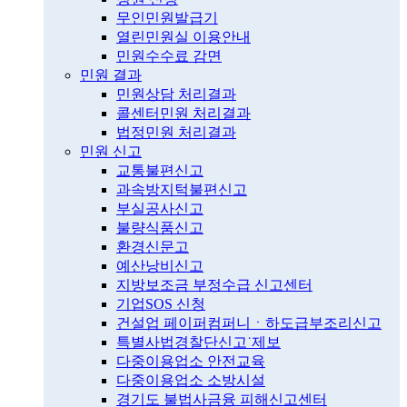
무인민원발급기
열린민원실 이용안내
민원수수료 감면
민원 결과
민원상담 처리결과
콜센터민원 처리결과
법정민원 처리결과
민원 신고
교통불편신고
과속방지턱불편신고
부실공사신고
불량식품신고
환경신문고
예산낭비신고
지방보조금 부정수급 신고센터
기업SOS 신청
건설업 페이퍼컴퍼니ㆍ하도급부조리신고
특별사법경찰단신고˙제보
다중이용업소 안전교육
다중이용업소 소방시설
경기도 불법사금융 피해신고센터