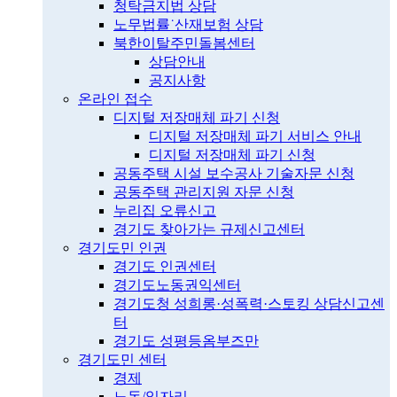
청탁금지법 상담
노무법률˙산재보험 상담
북한이탈주민돌봄센터
상담안내
공지사항
온라인 접수
디지털 저장매체 파기 신청
디지털 저장매체 파기 서비스 안내
디지털 저장매체 파기 신청
공동주택 시설 보수공사 기술자문 신청
공동주택 관리지원 자문 신청
누리집 오류신고
경기도 찾아가는 규제신고센터
경기도민 인권
경기도 인권센터
경기도노동권익센터
경기도청 성희롱·성폭력·스토킹 상담신고센
터
경기도 성평등옴부즈만
경기도민 센터
경제
노동/일자리