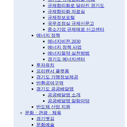
규제합리화로 달라진 경기도
규제합리화 자료실
규제정보포털
국무조정실 규제신문고
중소기업 규제애로 신고센터
에너지 정책
에너지비전 2030
에너지 정책 사업
에너지절약 실천방법
경기도 에너지센터
투자유치
프리랜서 플랫폼
경기도 가맹정보제공
반환공여구역
경기도 공공배달앱
공공배달앱 소개
공공배달앱 알림마당
반도체 산업 지원
문화ㆍ관광ㆍ체육
경기옛길
문화예술