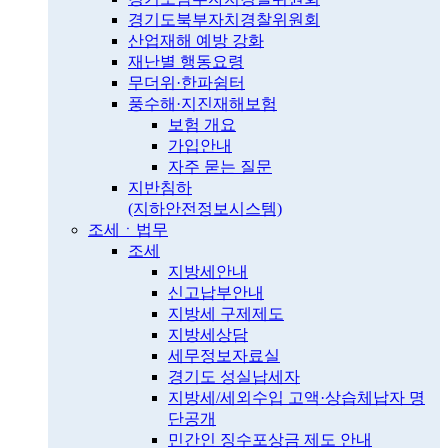
경기도북부자치경찰위원회
산업재해 예방 강화
재난별 행동요령
무더위·한파쉼터
풍수해·지진재해보험
보험 개요
가입안내
자주 묻는 질문
지반침하
(지하안전정보시스템)
조세ㆍ법무
조세
지방세안내
신고납부안내
지방세 구제제도
지방세상담
세무정보자료실
경기도 성실납세자
지방세/세외수입 고액·상습체납자 명
단공개
민간인 징수포상금 제도 안내