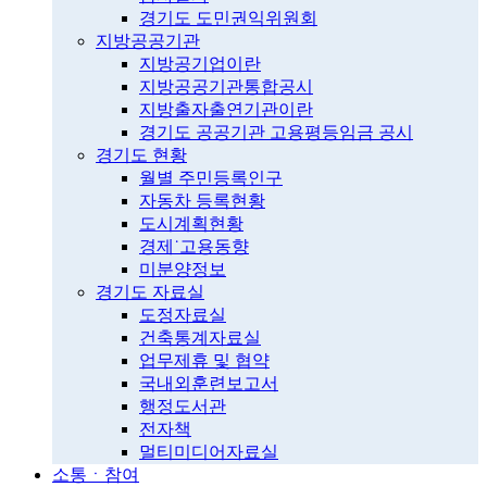
경기도 도민권익위원회
지방공공기관
지방공기업이란
지방공공기관통합공시
지방출자출연기관이란
경기도 공공기관 고용평등임금 공시
경기도 현황
월별 주민등록인구
자동차 등록현황
도시계획현황
경제˙고용동향
미분양정보
경기도 자료실
도정자료실
건축통계자료실
업무제휴 및 협약
국내외훈련보고서
행정도서관
전자책
멀티미디어자료실
소통ㆍ참여