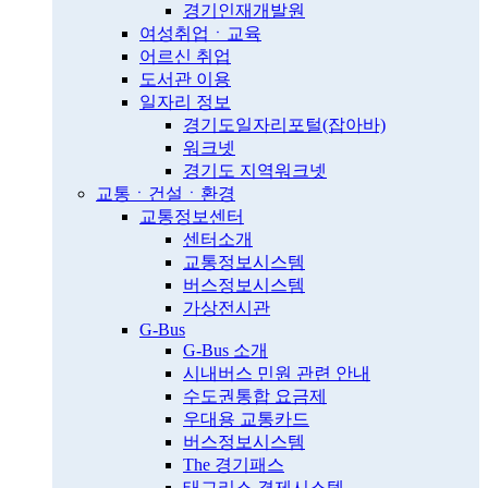
경기인재개발원
여성취업ㆍ교육
어르신 취업
도서관 이용
일자리 정보
경기도일자리포털(잡아바)
워크넷
경기도 지역워크넷
교통ㆍ건설ㆍ환경
교통정보센터
센터소개
교통정보시스템
버스정보시스템
가상전시관
G-Bus
G-Bus 소개
시내버스 민원 관련 안내
수도권통합 요금제
우대용 교통카드
버스정보시스템
The 경기패스
태그리스 결제시스템