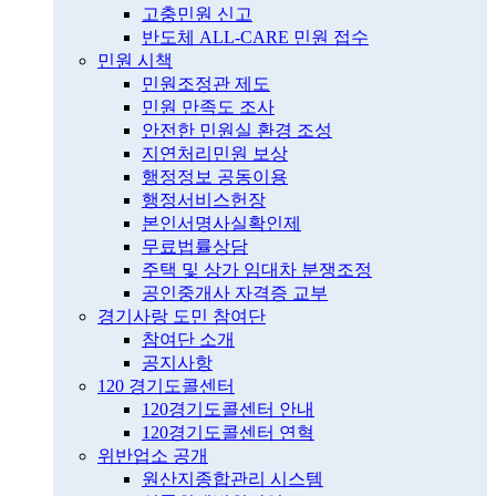
고충민원 신고
반도체 ALL-CARE 민원 접수
민원 시책
민원조정관 제도
민원 만족도 조사
안전한 민원실 환경 조성
지연처리민원 보상
행정정보 공동이용
행정서비스헌장
본인서명사실확인제
무료법률상담
주택 및 상가 임대차 분쟁조정
공인중개사 자격증 교부
경기사랑 도민 참여단
참여단 소개
공지사항
120 경기도콜센터
120경기도콜센터 안내
120경기도콜센터 연혁
위반업소 공개
원산지종합관리 시스템