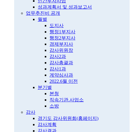
민간투자사업
성과계획서 및 성과보고서
업무추진비 공개
월별
도지사
행정1부지사
행정2부지사
경제부지사
감사위원장
감사2과
감사총괄과
감사1과
계약심사과
2022.6월 이전
분기별
본청
직속기관.사업소
소방
감사
경기도 감사위원회(홈페이지)
감사계획
감사결과