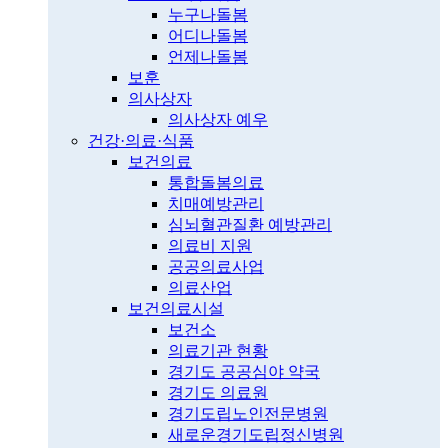
누구나돌봄
어디나돌봄
언제나돌봄
보훈
의사상자
의사상자 예우
건강·의료·식품
보건의료
통합돌봄의료
치매예방관리
심뇌혈관질환 예방관리
의료비 지원
공공의료사업
의료산업
보건의료시설
보건소
의료기관 현황
경기도 공공심야 약국
경기도 의료원
경기도립노인전문병원
새로운경기도립정신병원