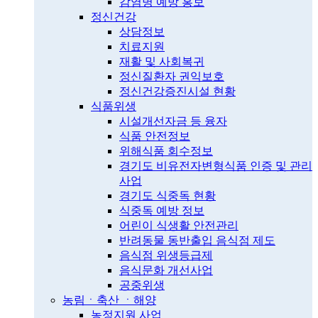
감염병 예방 홍보
정신건강
상담정보
치료지원
재활 및 사회복귀
정신질환자 권익보호
정신건강증진시설 현황
식품위생
시설개선자금 등 융자
식품 안전정보
위해식품 회수정보
경기도 비유전자변형식품 인증 및 관리
사업
경기도 식중독 현황
식중독 예방 정보
어린이 식생활 안전관리
반려동물 동반출입 음식점 제도
음식점 위생등급제
음식문화 개선사업
공중위생
농림ㆍ축산 ㆍ해양
농정지원 사업