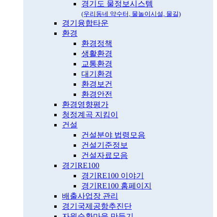
경기도 물정보시스템
(우리동네 약수터, 물놀이시설, 물길)
경기융합타운
환경
환경정책
생활환경
교통환경
대기환경
환경보건
환경안전
환경영향평가
청정계곡 지킴이
건설
건설분야 법령모음
건설기준정보
건설자료모음
경기RE100
경기RE100 이야기
경기RE100 홈페이지
배출사업장 관리
경기국제공항추진단
자원순환마을 만들기