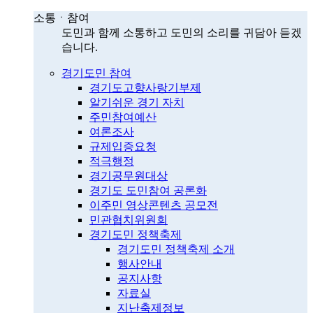
소통ㆍ참여
도민과 함께 소통하고 도민의 소리를 귀담아 듣겠
습니다.
경기도민 참여
경기도고향사랑기부제
알기쉬운 경기 자치
주민참여예산
여론조사
규제입증요청
적극행정
경기공무원대상
경기도 도민참여 공론화
이주민 영상콘텐츠 공모전
민관협치위원회
경기도민 정책축제
경기도민 정책축제 소개
행사안내
공지사항
자료실
지난축제정보