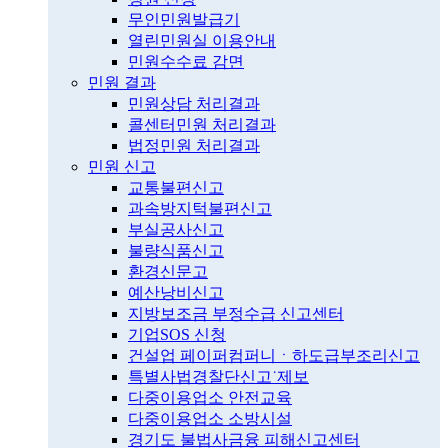
무인민원발급기
열린민원실 이용안내
민원수수료 감면
민원 결과
민원상담 처리결과
콜센터민원 처리결과
법정민원 처리결과
민원 신고
교통불편신고
과속방지턱불편신고
부실공사신고
불량식품신고
환경신문고
예산낭비신고
지방보조금 부정수급 신고센터
기업SOS 신청
건설업 페이퍼컴퍼니ㆍ하도급부조리신고
특별사법경찰단신고˙제보
다중이용업소 안전교육
다중이용업소 소방시설
경기도 불법사금융 피해신고센터