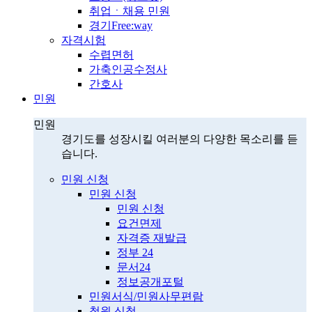
취업ㆍ채용 민원
경기Free:way
자격시험
수렵면허
가축인공수정사
간호사
민원
민원
경기도를 성장시킬 여러분의 다양한 목소리를 듣
습니다.
민원 신청
민원 신청
민원 신청
요건면제
자격증 재발급
정부 24
문서24
정보공개포털
민원서식/민원사무편람
청원 신청