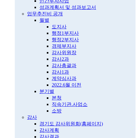
민간투자사업
성과계획서 및 성과보고서
업무추진비 공개
월별
도지사
행정1부지사
행정2부지사
경제부지사
감사위원장
감사2과
감사총괄과
감사1과
계약심사과
2022.6월 이전
분기별
본청
직속기관.사업소
소방
감사
경기도 감사위원회(홈페이지)
감사계획
감사결과