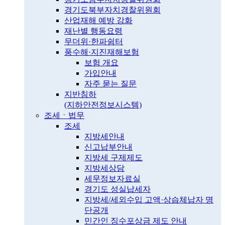
경기도북부자치경찰위원회
산업재해 예방 강화
재난별 행동요령
무더위·한파쉼터
풍수해·지진재해보험
보험 개요
가입안내
자주 묻는 질문
지반침하
(지하안전정보시스템)
조세ㆍ법무
조세
지방세안내
신고납부안내
지방세 구제제도
지방세상담
세무정보자료실
경기도 성실납세자
지방세/세외수입 고액·상습체납자 명
단공개
민간인 징수포상금 제도 안내