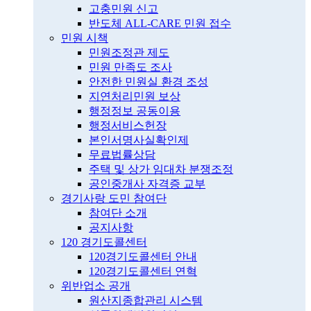
고충민원 신고
반도체 ALL-CARE 민원 접수
민원 시책
민원조정관 제도
민원 만족도 조사
안전한 민원실 환경 조성
지연처리민원 보상
행정정보 공동이용
행정서비스헌장
본인서명사실확인제
무료법률상담
주택 및 상가 임대차 분쟁조정
공인중개사 자격증 교부
경기사랑 도민 참여단
참여단 소개
공지사항
120 경기도콜센터
120경기도콜센터 안내
120경기도콜센터 연혁
위반업소 공개
원산지종합관리 시스템