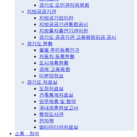
경기도 도민권익위원회
지방공공기관
지방공기업이란
지방공공기관통합공시
지방출자출연기관이란
경기도 공공기관 고용평등임금 공시
경기도 현황
월별 주민등록인구
자동차 등록현황
도시계획현황
경제˙고용동향
미분양정보
경기도 자료실
도정자료실
건축통계자료실
업무제휴 및 협약
국내외훈련보고서
행정도서관
전자책
멀티미디어자료실
소통ㆍ참여