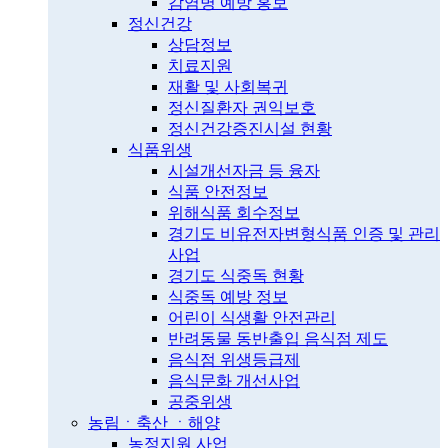
감염병 예방 홍보
정신건강
상담정보
치료지원
재활 및 사회복귀
정신질환자 권익보호
정신건강증진시설 현황
식품위생
시설개선자금 등 융자
식품 안전정보
위해식품 회수정보
경기도 비유전자변형식품 인증 및 관리
사업
경기도 식중독 현황
식중독 예방 정보
어린이 식생활 안전관리
반려동물 동반출입 음식점 제도
음식점 위생등급제
음식문화 개선사업
공중위생
농림ㆍ축산 ㆍ해양
농정지원 사업