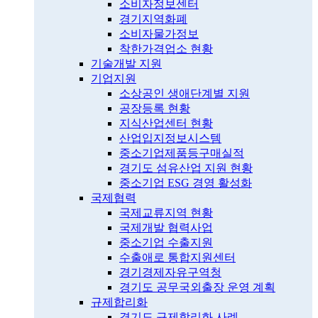
소비자정보센터
경기지역화폐
소비자물가정보
착한가격업소 현황
기술개발 지원
기업지원
소상공인 생애단계별 지원
공장등록 현황
지식산업센터 현황
산업입지정보시스템
중소기업제품등구매실적
경기도 섬유산업 지원 현황
중소기업 ESG 경영 활성화
국제협력
국제교류지역 현황
국제개발 협력사업
중소기업 수출지원
수출애로 통합지원센터
경기경제자유구역청
경기도 공무국외출장 운영 계획
규제합리화
경기도 규제합리화 사례