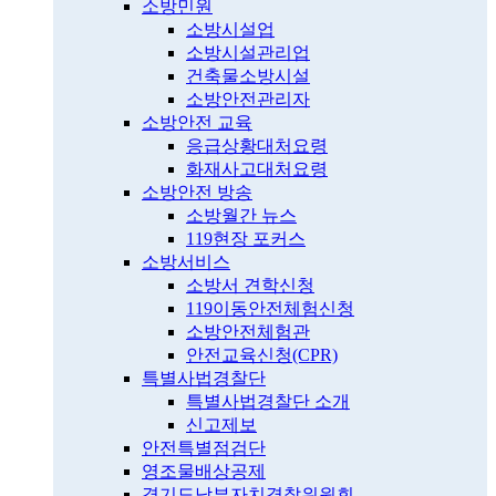
소방민원
소방시설업
소방시설관리업
건축물소방시설
소방안전관리자
소방안전 교육
응급상황대처요령
화재사고대처요령
소방안전 방송
소방월간 뉴스
119현장 포커스
소방서비스
소방서 견학신청
119이동안전체험신청
소방안전체험관
안전교육신청(CPR)
특별사법경찰단
특별사법경찰단 소개
신고제보
안전특별점검단
영조물배상공제
경기도남부자치경찰위원회