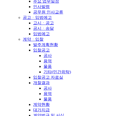
주요 업무일정
인사발령
공무원 인사교류
공고ㆍ입법예고
고시ㆍ공고
공시ㆍ송달
입법예고
계약ㆍ입찰
발주계획현황
입찰공고
공사
용역
물품
기타(민간위탁)
입찰공고 자료실
개찰결과
공사
용역
물품
계약현황
대가지급
계약법규 및 서식