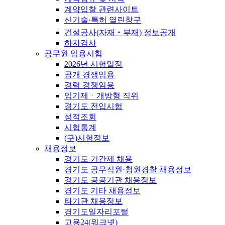
계약입찰 관련사이트
신기술·특허 열린창구
건설공사(자재‧부재) 정보공개
하자검사
공무원 임용시험
2026년 시험일정
공개 경쟁임용
경력 경쟁임용
임기제ㆍ개방형 직위
경기도 전입시험
성적조회
시험통계
(구)시험정보
채용정보
경기도 기간제 채용
경기도 공무직원·청원경찰 채용정보
경기도 공공기관 채용정보
경기도 기타 채용정보
타기관 채용정보
경기도일자리포털
고용24(워크넷)