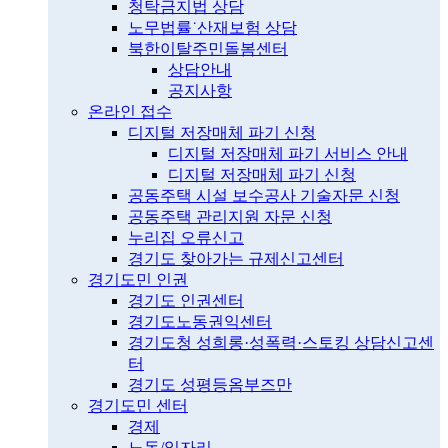
청탁금지법 상담
노무법률˙산재보험 상담
북한이탈주민돌봄센터
상담안내
공지사항
온라인 접수
디지털 저장매체 파기 신청
디지털 저장매체 파기 서비스 안내
디지털 저장매체 파기 신청
공동주택 시설 보수공사 기술자문 신청
공동주택 관리지원 자문 신청
누리집 오류신고
경기도 찾아가는 규제신고센터
경기도민 인권
경기도 인권센터
경기도노동권익센터
경기도청 성희롱·성폭력·스토킹 상담신고센
터
경기도 성평등옴부즈만
경기도민 센터
경제
노동/일자리