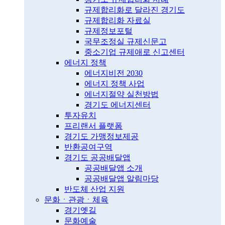
규제합리화로 달라진 경기도
규제합리화 자료실
규제정보포털
국무조정실 규제신문고
중소기업 규제애로 신고센터
에너지 정책
에너지비전 2030
에너지 정책 사업
에너지절약 실천방법
경기도 에너지센터
투자유치
프리랜서 플랫폼
경기도 가맹정보제공
반환공여구역
경기도 공공배달앱
공공배달앱 소개
공공배달앱 알림마당
반도체 산업 지원
문화ㆍ관광ㆍ체육
경기옛길
문화예술