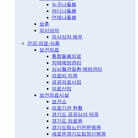
누구나돌봄
어디나돌봄
언제나돌봄
보훈
의사상자
의사상자 예우
건강·의료·식품
보건의료
통합돌봄의료
치매예방관리
심뇌혈관질환 예방관리
의료비 지원
공공의료사업
의료산업
보건의료시설
보건소
의료기관 현황
경기도 공공심야 약국
경기도 의료원
경기도립노인전문병원
새로운경기도립정신병원