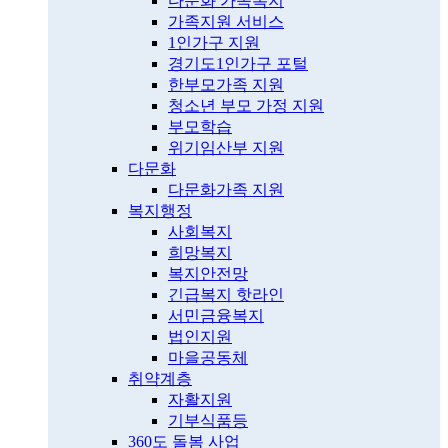
다문화 가족복지
가족지원 서비스
1인가구 지원
경기도1인가구 포털
한부모가족 지원
청소년 부모 가정 지원
부모학습
위기임산부 지원
다문화
다문화가족 지원
복지행정
사회복지
희망복지
복지안전망
긴급복지 핫라인
서민금융복지
법인지원
마을공동체
취약계층
자활지원
기부식품등
360도 돌봄 사업