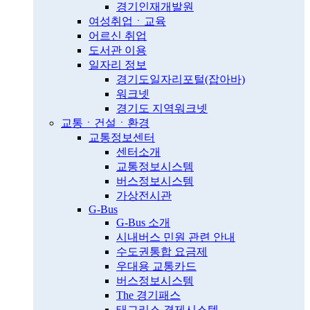
경기인재개발원
여성취업ㆍ교육
어르신 취업
도서관 이용
일자리 정보
경기도일자리포털(잡아바)
워크넷
경기도 지역워크넷
교통ㆍ건설ㆍ환경
교통정보센터
센터소개
교통정보시스템
버스정보시스템
가상전시관
G-Bus
G-Bus 소개
시내버스 민원 관련 안내
수도권통합 요금제
우대용 교통카드
버스정보시스템
The 경기패스
태그리스 결제시스템