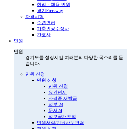
취업ㆍ채용 민원
경기Free:way
자격시험
수렵면허
가축인공수정사
간호사
민원
민원
경기도를 성장시킬 여러분의 다양한 목소리를 듣
습니다.
민원 신청
민원 신청
민원 신청
요건면제
자격증 재발급
정부 24
문서24
정보공개포털
민원서식/민원사무편람
청원 신청