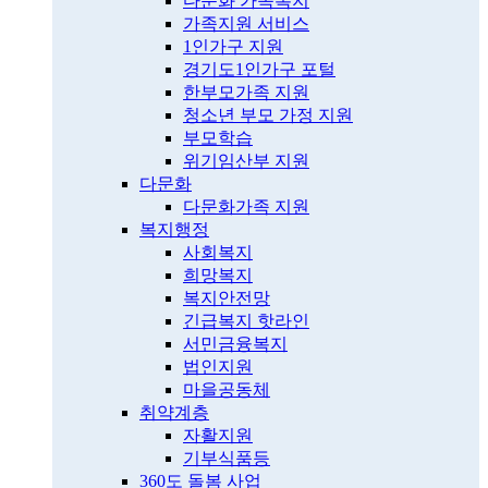
다문화 가족복지
가족지원 서비스
1인가구 지원
경기도1인가구 포털
한부모가족 지원
청소년 부모 가정 지원
부모학습
위기임산부 지원
다문화
다문화가족 지원
복지행정
사회복지
희망복지
복지안전망
긴급복지 핫라인
서민금융복지
법인지원
마을공동체
취약계층
자활지원
기부식품등
360도 돌봄 사업