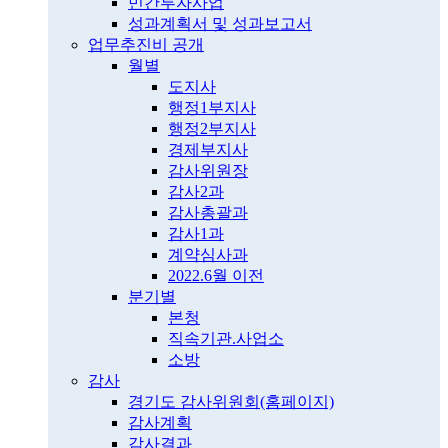
민간투자사업
성과계획서 및 성과보고서
업무추진비 공개
월별
도지사
행정1부지사
행정2부지사
경제부지사
감사위원장
감사2과
감사총괄과
감사1과
계약심사과
2022.6월 이전
분기별
본청
직속기관.사업소
소방
감사
경기도 감사위원회(홈페이지)
감사계획
감사결과