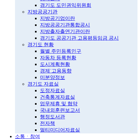
경기도 도민권익위원회
지방공공기관
지방공기업이란
지방공공기관통합공시
지방출자출연기관이란
경기도 공공기관 고용평등임금 공시
경기도 현황
월별 주민등록인구
자동차 등록현황
도시계획현황
경제˙고용동향
미분양정보
경기도 자료실
도정자료실
건축통계자료실
업무제휴 및 협약
국내외훈련보고서
행정도서관
전자책
멀티미디어자료실
소통ㆍ참여