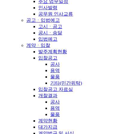
주요 업무일정
인사발령
공무원 인사교류
공고ㆍ입법예고
고시ㆍ공고
공시ㆍ송달
입법예고
계약ㆍ입찰
발주계획현황
입찰공고
공사
용역
물품
기타(민간위탁)
입찰공고 자료실
개찰결과
공사
용역
물품
계약현황
대가지급
계약법규 및 서식