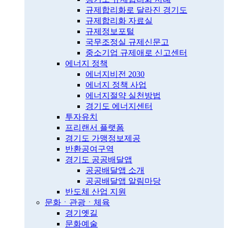
규제합리화로 달라진 경기도
규제합리화 자료실
규제정보포털
국무조정실 규제신문고
중소기업 규제애로 신고센터
에너지 정책
에너지비전 2030
에너지 정책 사업
에너지절약 실천방법
경기도 에너지센터
투자유치
프리랜서 플랫폼
경기도 가맹정보제공
반환공여구역
경기도 공공배달앱
공공배달앱 소개
공공배달앱 알림마당
반도체 산업 지원
문화ㆍ관광ㆍ체육
경기옛길
문화예술