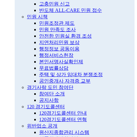
고충민원 신고
반도체 ALL-CARE 민원 접수
민원 시책
민원조정관 제도
민원 만족도 조사
안전한 민원실 환경 조성
지연처리민원 보상
행정정보 공동이용
행정서비스헌장
본인서명사실확인제
무료법률상담
주택 및 상가 임대차 분쟁조정
공인중개사 자격증 교부
경기사랑 도민 참여단
참여단 소개
공지사항
120 경기도콜센터
120경기도콜센터 안내
120경기도콜센터 연혁
위반업소 공개
원산지종합관리 시스템