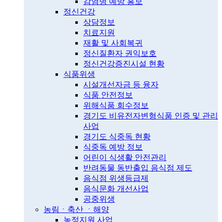
감염병 예방 홍보
정신건강
상담정보
치료지원
재활 및 사회복귀
정신질환자 권익보호
정신건강증진시설 현황
식품위생
시설개선자금 등 융자
식품 안전정보
위해식품 회수정보
경기도 비유전자변형식품 인증 및 관리
사업
경기도 식중독 현황
식중독 예방 정보
어린이 식생활 안전관리
반려동물 동반출입 음식점 제도
음식점 위생등급제
음식문화 개선사업
공중위생
농림ㆍ축산 ㆍ해양
농정지원 사업