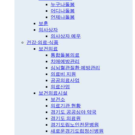
누구나돌봄
어디나돌봄
언제나돌봄
보훈
의사상자
의사상자 예우
건강·의료·식품
보건의료
통합돌봄의료
치매예방관리
심뇌혈관질환 예방관리
의료비 지원
공공의료사업
의료산업
보건의료시설
보건소
의료기관 현황
경기도 공공심야 약국
경기도 의료원
경기도립노인전문병원
새로운경기도립정신병원