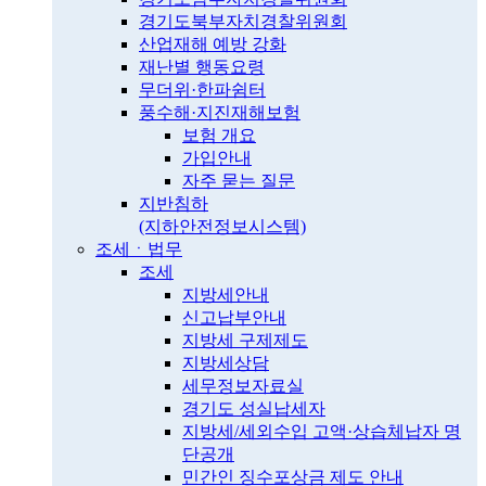
경기도북부자치경찰위원회
산업재해 예방 강화
재난별 행동요령
무더위·한파쉼터
풍수해·지진재해보험
보험 개요
가입안내
자주 묻는 질문
지반침하
(지하안전정보시스템)
조세ㆍ법무
조세
지방세안내
신고납부안내
지방세 구제제도
지방세상담
세무정보자료실
경기도 성실납세자
지방세/세외수입 고액·상습체납자 명
단공개
민간인 징수포상금 제도 안내