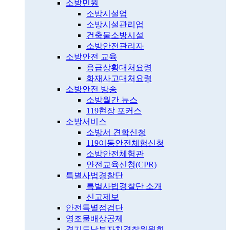
소방민원
소방시설업
소방시설관리업
건축물소방시설
소방안전관리자
소방안전 교육
응급상황대처요령
화재사고대처요령
소방안전 방송
소방월간 뉴스
119현장 포커스
소방서비스
소방서 견학신청
119이동안전체험신청
소방안전체험관
안전교육신청(CPR)
특별사법경찰단
특별사법경찰단 소개
신고제보
안전특별점검단
영조물배상공제
경기도남부자치경찰위원회