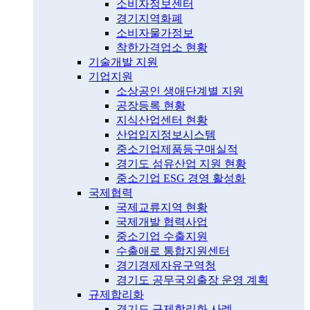
소비자정보센터
경기지역화폐
소비자물가정보
착한가격업소 현황
기술개발 지원
기업지원
소상공인 생애단계별 지원
공장등록 현황
지식산업센터 현황
산업입지정보시스템
중소기업제품등구매실적
경기도 섬유산업 지원 현황
중소기업 ESG 경영 활성화
국제협력
국제교류지역 현황
국제개발 협력사업
중소기업 수출지원
수출애로 통합지원센터
경기경제자유구역청
경기도 공무국외출장 운영 계획
규제합리화
경기도 규제합리화 사례