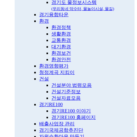
경기도 물정보시스템
(우리동네 약수터, 물놀이시설, 물길)
경기융합타운
환경
환경정책
생활환경
교통환경
대기환경
환경보건
환경안전
환경영향평가
청정계곡 지킴이
건설
건설분야 법령모음
건설기준정보
건설자료모음
경기RE100
경기RE100 이야기
경기RE100 홈페이지
배출사업장 관리
경기국제공항추진단
자원순환마을 만들기