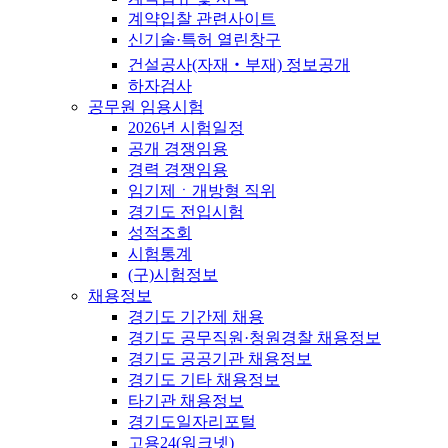
계약입찰 관련사이트
신기술·특허 열린창구
건설공사(자재‧부재) 정보공개
하자검사
공무원 임용시험
2026년 시험일정
공개 경쟁임용
경력 경쟁임용
임기제ㆍ개방형 직위
경기도 전입시험
성적조회
시험통계
(구)시험정보
채용정보
경기도 기간제 채용
경기도 공무직원·청원경찰 채용정보
경기도 공공기관 채용정보
경기도 기타 채용정보
타기관 채용정보
경기도일자리포털
고용24(워크넷)