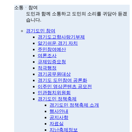
소통ㆍ참여
도민과 함께 소통하고 도민의 소리를 귀담아 듣겠
습니다.
경기도민 참여
경기도고향사랑기부제
알기쉬운 경기 자치
주민참여예산
여론조사
규제입증요청
적극행정
경기공무원대상
경기도 도민참여 공론화
이주민 영상콘텐츠 공모전
민관협치위원회
경기도민 정책축제
경기도민 정책축제 소개
행사안내
공지사항
자료실
지난축제정보