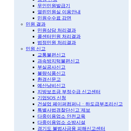
무인민원발급기
열린민원실 이용안내
민원수수료 감면
민원 결과
민원상담 처리결과
콜센터민원 처리결과
법정민원 처리결과
민원 신고
교통불편신고
과속방지턱불편신고
부실공사신고
불량식품신고
환경신문고
예산낭비신고
지방보조금 부정수급 신고센터
기업SOS 신청
건설업 페이퍼컴퍼니ㆍ하도급부조리신고
특별사법경찰단신고˙제보
다중이용업소 안전교육
다중이용업소 소방시설
경기도 불법사금융 피해신고센터