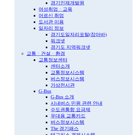
경기인재개발원
여성취업ㆍ교육
어르신 취업
도서관 이용
일자리 정보
경기도일자리포털(잡아바)
워크넷
경기도 지역워크넷
교통ㆍ건설ㆍ환경
교통정보센터
센터소개
교통정보시스템
버스정보시스템
가상전시관
G-Bus
G-Bus 소개
시내버스 민원 관련 안내
수도권통합 요금제
우대용 교통카드
버스정보시스템
The 경기패스
태그리스 결제시스템