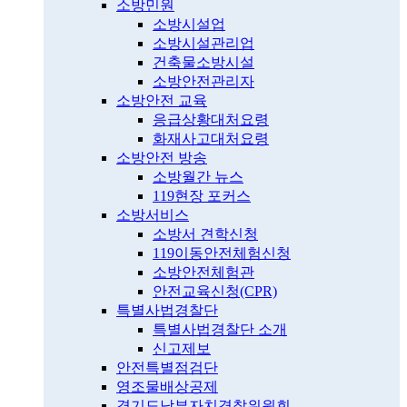
소방민원
소방시설업
소방시설관리업
건축물소방시설
소방안전관리자
소방안전 교육
응급상황대처요령
화재사고대처요령
소방안전 방송
소방월간 뉴스
119현장 포커스
소방서비스
소방서 견학신청
119이동안전체험신청
소방안전체험관
안전교육신청(CPR)
특별사법경찰단
특별사법경찰단 소개
신고제보
안전특별점검단
영조물배상공제
경기도남부자치경찰위원회