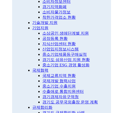
소비자정보센터
경기지역화폐
소비자물가정보
착한가격업소 현황
기술개발 지원
기업지원
소상공인 생애단계별 지원
공장등록 현황
지식산업센터 현황
산업입지정보시스템
중소기업제품등구매실적
경기도 섬유산업 지원 현황
중소기업 ESG 경영 활성화
국제협력
국제교류지역 현황
국제개발 협력사업
중소기업 수출지원
수출애로 통합지원센터
경기경제자유구역청
경기도 공무국외출장 운영 계획
규제합리화
경기도 규제합리화 사례