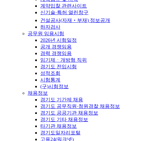
계약입찰 관련사이트
신기술·특허 열린창구
건설공사(자재‧부재) 정보공개
하자검사
공무원 임용시험
2026년 시험일정
공개 경쟁임용
경력 경쟁임용
임기제ㆍ개방형 직위
경기도 전입시험
성적조회
시험통계
(구)시험정보
채용정보
경기도 기간제 채용
경기도 공무직원·청원경찰 채용정보
경기도 공공기관 채용정보
경기도 기타 채용정보
타기관 채용정보
경기도일자리포털
고용24(워크넷)