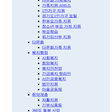
다문화 가족복지
가족지원 서비스
1인가구 지원
경기도1인가구 포털
한부모가족 지원
청소년 부모 가정 지원
부모학습
위기임산부 지원
다문화
다문화가족 지원
복지행정
사회복지
희망복지
복지안전망
긴급복지 핫라인
서민금융복지
법인지원
마을공동체
취약계층
자활지원
기부식품등
360도 돌봄 사업