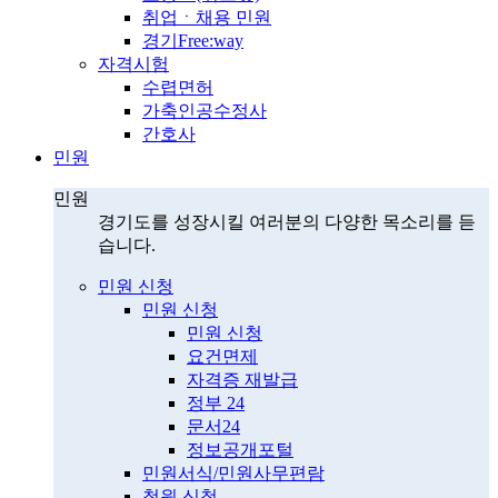
취업ㆍ채용 민원
경기Free:way
자격시험
수렵면허
가축인공수정사
간호사
민원
민원
경기도를 성장시킬 여러분의 다양한 목소리를 듣
습니다.
민원 신청
민원 신청
민원 신청
요건면제
자격증 재발급
정부 24
문서24
정보공개포털
민원서식/민원사무편람
청원 신청