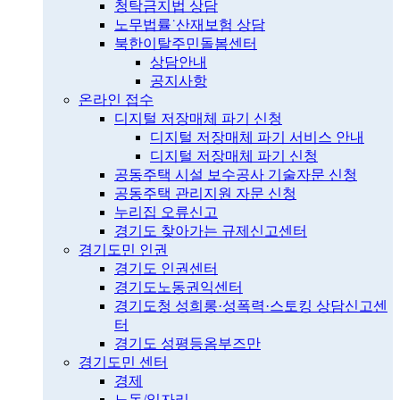
청탁금지법 상담
노무법률˙산재보험 상담
북한이탈주민돌봄센터
상담안내
공지사항
온라인 접수
디지털 저장매체 파기 신청
디지털 저장매체 파기 서비스 안내
디지털 저장매체 파기 신청
공동주택 시설 보수공사 기술자문 신청
공동주택 관리지원 자문 신청
누리집 오류신고
경기도 찾아가는 규제신고센터
경기도민 인권
경기도 인권센터
경기도노동권익센터
경기도청 성희롱·성폭력·스토킹 상담신고센
터
경기도 성평등옴부즈만
경기도민 센터
경제
노동/일자리