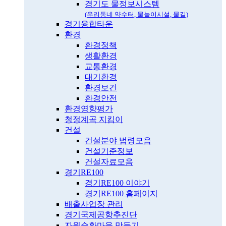
경기도 물정보시스템
(우리동네 약수터, 물놀이시설, 물길)
경기융합타운
환경
환경정책
생활환경
교통환경
대기환경
환경보건
환경안전
환경영향평가
청정계곡 지킴이
건설
건설분야 법령모음
건설기준정보
건설자료모음
경기RE100
경기RE100 이야기
경기RE100 홈페이지
배출사업장 관리
경기국제공항추진단
자원순환마을 만들기