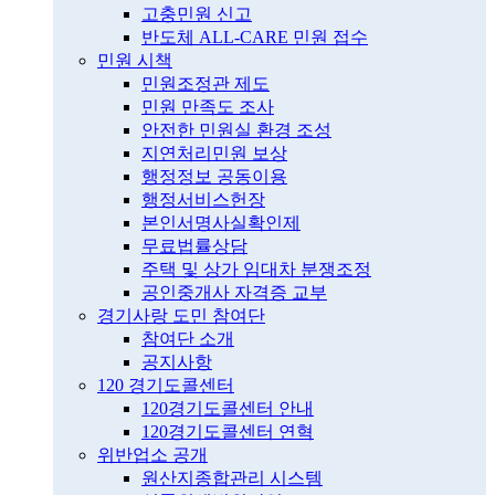
고충민원 신고
반도체 ALL-CARE 민원 접수
민원 시책
민원조정관 제도
민원 만족도 조사
안전한 민원실 환경 조성
지연처리민원 보상
행정정보 공동이용
행정서비스헌장
본인서명사실확인제
무료법률상담
주택 및 상가 임대차 분쟁조정
공인중개사 자격증 교부
경기사랑 도민 참여단
참여단 소개
공지사항
120 경기도콜센터
120경기도콜센터 안내
120경기도콜센터 연혁
위반업소 공개
원산지종합관리 시스템