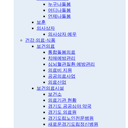
누구나돌봄
어디나돌봄
언제나돌봄
보훈
의사상자
의사상자 예우
건강·의료·식품
보건의료
통합돌봄의료
치매예방관리
심뇌혈관질환 예방관리
의료비 지원
공공의료사업
의료산업
보건의료시설
보건소
의료기관 현황
경기도 공공심야 약국
경기도 의료원
경기도립노인전문병원
새로운경기도립정신병원