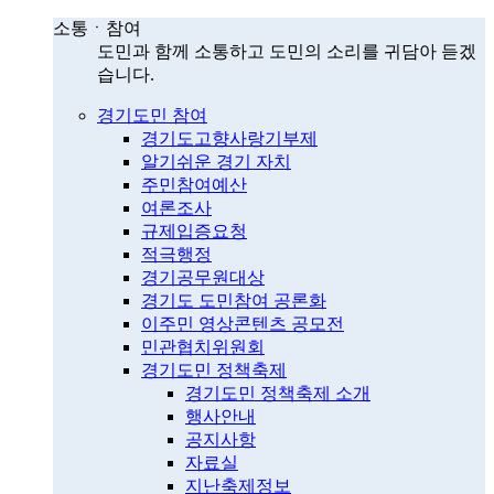
소통ㆍ참여
도민과 함께 소통하고 도민의 소리를 귀담아 듣겠
습니다.
경기도민 참여
경기도고향사랑기부제
알기쉬운 경기 자치
주민참여예산
여론조사
규제입증요청
적극행정
경기공무원대상
경기도 도민참여 공론화
이주민 영상콘텐츠 공모전
민관협치위원회
경기도민 정책축제
경기도민 정책축제 소개
행사안내
공지사항
자료실
지난축제정보