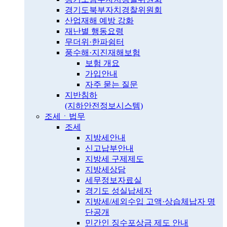
경기도북부자치경찰위원회
산업재해 예방 강화
재난별 행동요령
무더위·한파쉼터
풍수해·지진재해보험
보험 개요
가입안내
자주 묻는 질문
지반침하
(지하안전정보시스템)
조세ㆍ법무
조세
지방세안내
신고납부안내
지방세 구제제도
지방세상담
세무정보자료실
경기도 성실납세자
지방세/세외수입 고액·상습체납자 명
단공개
민간인 징수포상금 제도 안내