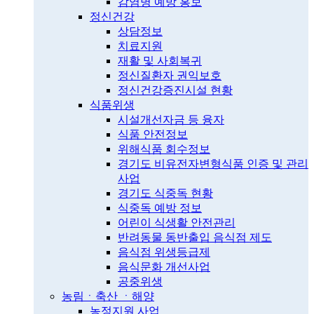
감염병 예방 홍보
정신건강
상담정보
치료지원
재활 및 사회복귀
정신질환자 권익보호
정신건강증진시설 현황
식품위생
시설개선자금 등 융자
식품 안전정보
위해식품 회수정보
경기도 비유전자변형식품 인증 및 관리
사업
경기도 식중독 현황
식중독 예방 정보
어린이 식생활 안전관리
반려동물 동반출입 음식점 제도
음식점 위생등급제
음식문화 개선사업
공중위생
농림ㆍ축산 ㆍ해양
농정지원 사업