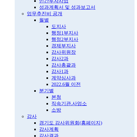
민간투자사업
성과계획서 및 성과보고서
업무추진비 공개
월별
도지사
행정1부지사
행정2부지사
경제부지사
감사위원장
감사2과
감사총괄과
감사1과
계약심사과
2022.6월 이전
분기별
본청
직속기관.사업소
소방
감사
경기도 감사위원회(홈페이지)
감사계획
감사결과