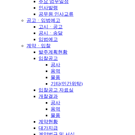
주요 업무일정
인사발령
공무원 인사교류
공고ㆍ입법예고
고시ㆍ공고
공시ㆍ송달
입법예고
계약ㆍ입찰
발주계획현황
입찰공고
공사
용역
물품
기타(민간위탁)
입찰공고 자료실
개찰결과
공사
용역
물품
계약현황
대가지급
계약법규 및 서식