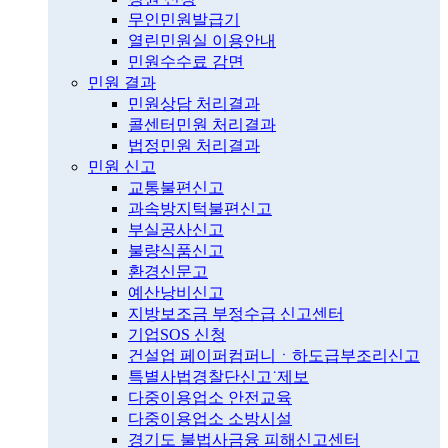
무인민원발급기
열린민원실 이용안내
민원수수료 감면
민원 결과
민원상담 처리결과
콜센터민원 처리결과
법정민원 처리결과
민원 신고
교통불편신고
과속방지턱불편신고
부실공사신고
불량식품신고
환경신문고
예산낭비신고
지방보조금 부정수급 신고센터
기업SOS 신청
건설업 페이퍼컴퍼니ㆍ하도급부조리신고
특별사법경찰단신고˙제보
다중이용업소 안전교육
다중이용업소 소방시설
경기도 불법사금융 피해신고센터