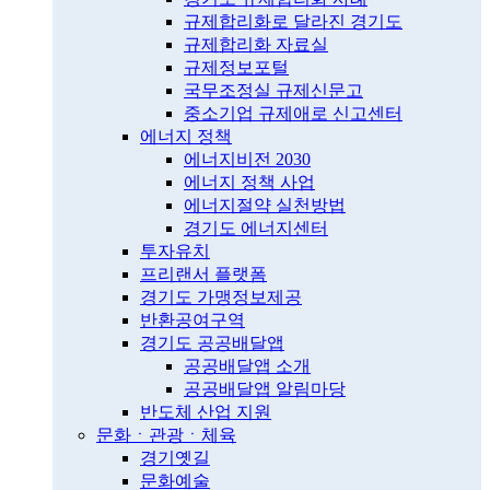
규제합리화로 달라진 경기도
규제합리화 자료실
규제정보포털
국무조정실 규제신문고
중소기업 규제애로 신고센터
에너지 정책
에너지비전 2030
에너지 정책 사업
에너지절약 실천방법
경기도 에너지센터
투자유치
프리랜서 플랫폼
경기도 가맹정보제공
반환공여구역
경기도 공공배달앱
공공배달앱 소개
공공배달앱 알림마당
반도체 산업 지원
문화ㆍ관광ㆍ체육
경기옛길
문화예술