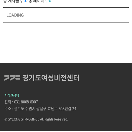
총 게시물 수
0
/ 총 페이지 수
0
검색하세요.
경기도여성기관
LOADING
소식
·
홍보
목록
경기도여성기관
소식
·
홍보
목록으로
번호,
저작권정책
제목,
전화 : 031-8008-8007
작성자,
주소 : 경기도 수원시 팔달구 효원로 308번길 34
조회,
© GYEONGGI PROVINCE All Rights Reserved.
등록일의
정보를