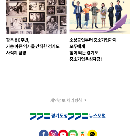
광복 80주년,
소상공인부터 중소기업까지
가
가슴 아픈 역사를 간직한 경기도
모두에게
사적지 탐방
힘이 되는 경기도
중소기업육성자금!
개인정보 처리방침