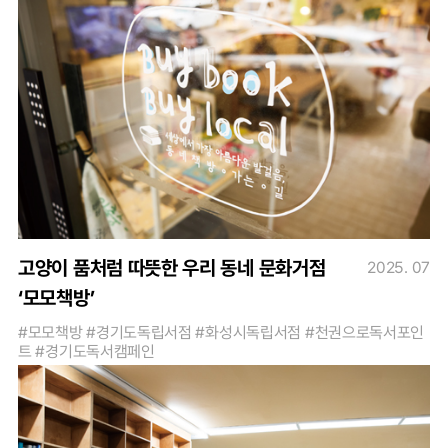
고양이 품처럼 따뜻한 우리 동네 문화거점
2025. 07
‘모모책방’
#모모책방 #경기도독립서점 #화성시독립서점 #천권으로독서포인
트 #경기도독서캠페인