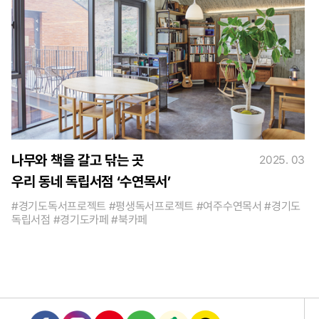
나무와 책을 갈고 닦는 곳
2025. 03
우리 동네 독립서점 ‘수연목서’
#경기도독서프로젝트 #평생독서프로젝트 #여주수연목서 #경기도
독립서점 #경기도카페 #북카페