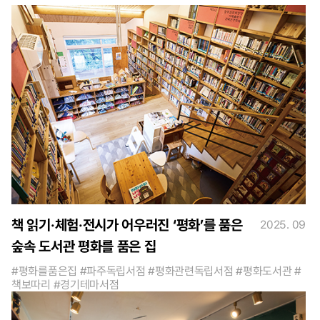
책 읽기·체험·전시가 어우러진 ‘평화’를 품은
2025. 09
숲속 도서관 평화를 품은 집
#평화를품은집 #파주독립서점 #평화관련독립서점 #평화도서관 #
책보따리 #경기테마서점