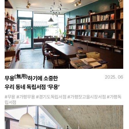
(無用)
2025. 06
무용
하기에 소중한
우리 동네 독립서점 ‘무용’
#무용 #가평무용 #경기도독립서점 #가평잣고을시장서점 #가평독
립서점