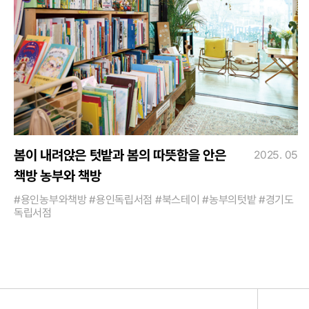
봄이 내려앉은 텃밭과 봄의 따뜻함을 안은
2025. 05
책방 농부와 책방
#용인농부와책방 #용인독립서점 #북스테이 #농부의텃밭 #경기도
독립서점