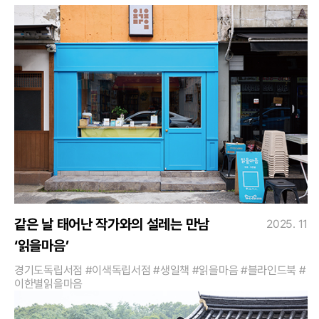
같은 날 태어난 작가와의 설레는 만남
2025. 11
‘읽을마음’
경기도독립서점 #이색독립서점 #생일책 #읽을마음 #블라인드북 #
이한별읽을마음