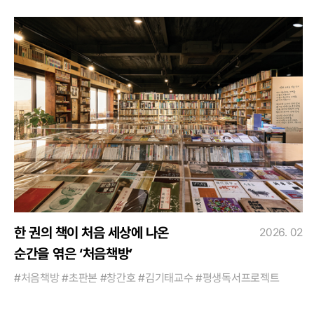
한 권의 책이 처음 세상에 나온
2026. 02
순간을 엮은 ‘처음책방’
#처음책방 #초판본 #창간호 #김기태교수 #평생독서프로젝트