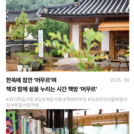
한옥에 잠깐 ‘머무르’며
2025. 08
책과 함께 쉼을 누리는 시간 책방 ‘머무르’
#경기독립서점 #김포독립서점 #책방머무르 #김포한옥마을독립서
점 #독립서점카페