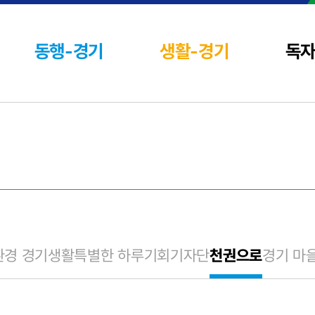
동행-경기
생활-경기
독
환경 경기생활
특별한 하루
기회기자단
천권으로
경기 마