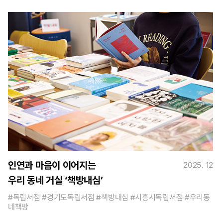
인연과 마음이 이어지는
2025. 12
우리 동네 거실 ‘책방내심’
#독립서점 #경기도독립서점 #책방내심 #시흥시독립서점 #우리동
네책방