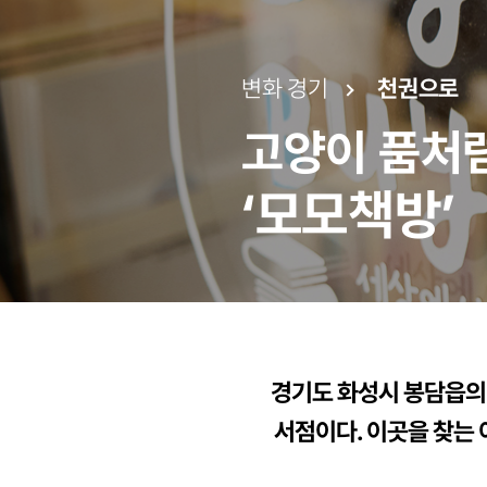
변화 경기
천권으로
고양이 품처럼
‘모모책방’
경기도 화성시 봉담읍의
서점이다. 이곳을 찾는 