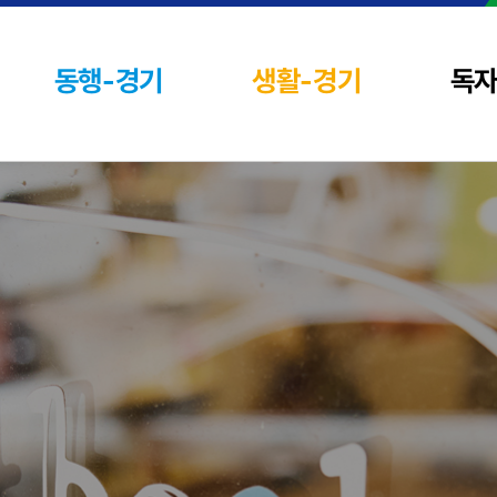
동행-경기
생활-경기
독