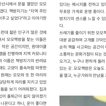
, 안산시에서 문을 열었던 모모
있다는 메시지를 전하고 있
겼다. 책방지기는 “지역 주민
무포장 가게로 운영 중이다.
어주고 싶었다”라고 이야기한
방지기의 센스를 느낄 수 있
다.
그런데 젊은 인구가 많은 것에
쓰레기를 줄이기 위한 모모
래서 모모책방을 찾는 이들은
대분 공감하며 고개를 끄덕인
 작은 공간이지만, 원데이클
순히 책을 사고파는 공간이 
램을 진행하며 지역 커뮤니티
소통하는 문화거점이 되는 것
방의 이름은 책방지기의 반려묘
오가고, 누구나 편하게 들러
 때도 고양이 품속처럼 따뜻한
있는 곳. 모모책방은 오늘도
 원래는 모모와 또 한 마리의
을 열고, 누군가와의 만남을 
당당하게 자리를 지키고 있었
들을 보기 어려워졌다. 집과
 있어 출퇴근이 쉽지 않아졌기
 나온다고 하니, 운이 좋다면