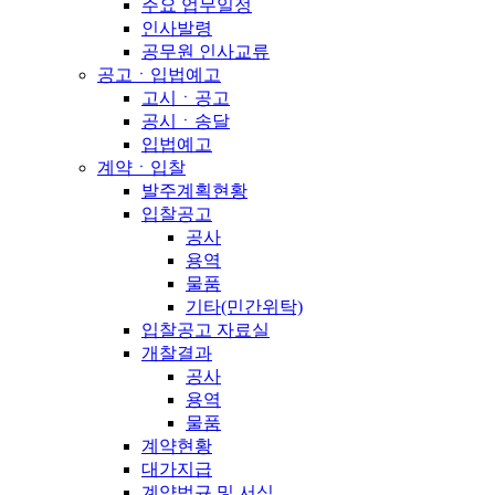
주요 업무일정
인사발령
공무원 인사교류
공고ㆍ입법예고
고시ㆍ공고
공시ㆍ송달
입법예고
계약ㆍ입찰
발주계획현황
입찰공고
공사
용역
물품
기타(민간위탁)
입찰공고 자료실
개찰결과
공사
용역
물품
계약현황
대가지급
계약법규 및 서식