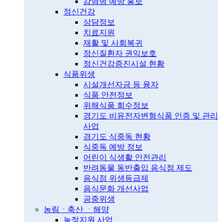
감염병 예방 홍보
정신건강
상담정보
치료지원
재활 및 사회복귀
정신질환자 권익보호
정신건강증진시설 현황
식품위생
시설개선자금 등 융자
식품 안전정보
위해식품 회수정보
경기도 비유전자변형식품 인증 및 관리
사업
경기도 식중독 현황
식중독 예방 정보
어린이 식생활 안전관리
반려동물 동반출입 음식점 제도
음식점 위생등급제
음식문화 개선사업
공중위생
농림ㆍ축산 ㆍ해양
농정지원 사업