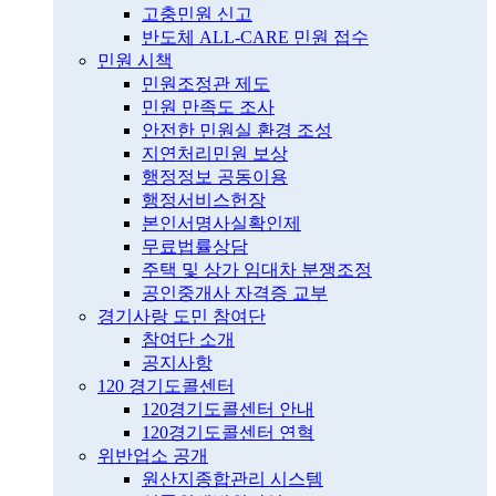
고충민원 신고
반도체 ALL-CARE 민원 접수
민원 시책
민원조정관 제도
민원 만족도 조사
안전한 민원실 환경 조성
지연처리민원 보상
행정정보 공동이용
행정서비스헌장
본인서명사실확인제
무료법률상담
주택 및 상가 임대차 분쟁조정
공인중개사 자격증 교부
경기사랑 도민 참여단
참여단 소개
공지사항
120 경기도콜센터
120경기도콜센터 안내
120경기도콜센터 연혁
위반업소 공개
원산지종합관리 시스템