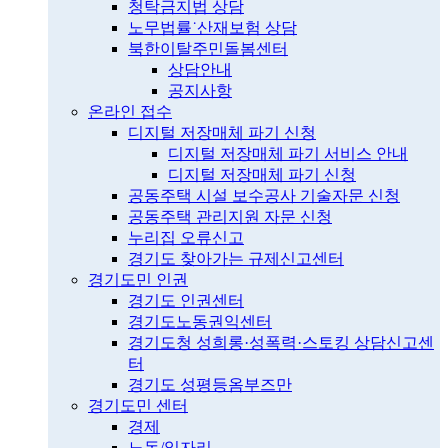
청탁금지법 상담
노무법률˙산재보험 상담
북한이탈주민돌봄센터
상담안내
공지사항
온라인 접수
디지털 저장매체 파기 신청
디지털 저장매체 파기 서비스 안내
디지털 저장매체 파기 신청
공동주택 시설 보수공사 기술자문 신청
공동주택 관리지원 자문 신청
누리집 오류신고
경기도 찾아가는 규제신고센터
경기도민 인권
경기도 인권센터
경기도노동권익센터
경기도청 성희롱·성폭력·스토킹 상담신고센
터
경기도 성평등옴부즈만
경기도민 센터
경제
노동/일자리