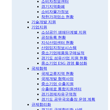
소비자정보센터
경기지역화폐
소비자물가정보
착한가격업소 현황
기술개발 지원
기업지원
소상공인 생애단계별 지원
공장등록 현황
지식산업센터 현황
산업입지정보시스템
중소기업제품등구매실적
경기도 섬유산업 지원 현황
중소기업 ESG 경영 활성화
국제협력
국제교류지역 현황
국제개발 협력사업
중소기업 수출지원
수출애로 통합지원센터
경기경제자유구역청
경기도 공무국외출장 운영 계획
규제합리화
경기도 규제합리화 사례