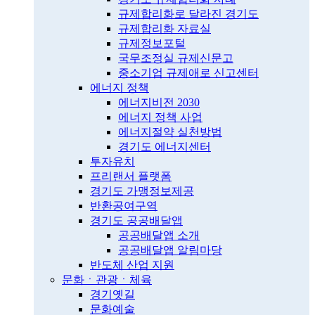
규제합리화로 달라진 경기도
규제합리화 자료실
규제정보포털
국무조정실 규제신문고
중소기업 규제애로 신고센터
에너지 정책
에너지비전 2030
에너지 정책 사업
에너지절약 실천방법
경기도 에너지센터
투자유치
프리랜서 플랫폼
경기도 가맹정보제공
반환공여구역
경기도 공공배달앱
공공배달앱 소개
공공배달앱 알림마당
반도체 산업 지원
문화ㆍ관광ㆍ체육
경기옛길
문화예술