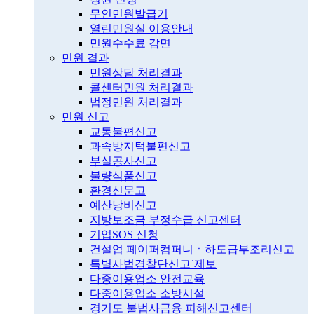
무인민원발급기
열린민원실 이용안내
민원수수료 감면
민원 결과
민원상담 처리결과
콜센터민원 처리결과
법정민원 처리결과
민원 신고
교통불편신고
과속방지턱불편신고
부실공사신고
불량식품신고
환경신문고
예산낭비신고
지방보조금 부정수급 신고센터
기업SOS 신청
건설업 페이퍼컴퍼니ㆍ하도급부조리신고
특별사법경찰단신고˙제보
다중이용업소 안전교육
다중이용업소 소방시설
경기도 불법사금융 피해신고센터