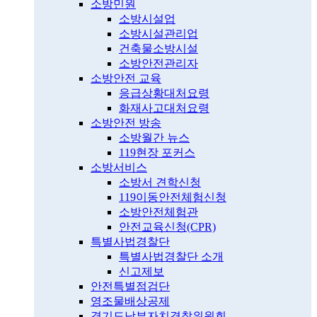
소방민원
소방시설업
소방시설관리업
건축물소방시설
소방안전관리자
소방안전 교육
응급상황대처요령
화재사고대처요령
소방안전 방송
소방월간 뉴스
119현장 포커스
소방서비스
소방서 견학신청
119이동안전체험신청
소방안전체험관
안전교육신청(CPR)
특별사법경찰단
특별사법경찰단 소개
신고제보
안전특별점검단
영조물배상공제
경기도남부자치경찰위원회