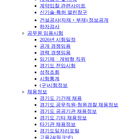
계약입찰 관련사이트
신기술·특허 열린창구
건설공사(자재‧부재) 정보공개
하자검사
공무원 임용시험
2026년 시험일정
공개 경쟁임용
경력 경쟁임용
임기제ㆍ개방형 직위
경기도 전입시험
성적조회
시험통계
(구)시험정보
채용정보
경기도 기간제 채용
경기도 공무직원·청원경찰 채용정보
경기도 공공기관 채용정보
경기도 기타 채용정보
타기관 채용정보
경기도일자리포털
고용24(워크넷)