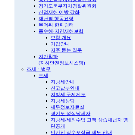
경기도북부자치경찰위원회
산업재해 예방 강화
재난별 행동요령
무더위·한파쉼터
풍수해·지진재해보험
보험 개요
가입안내
자주 묻는 질문
지반침하
(지하안전정보시스템)
조세ㆍ법무
조세
지방세안내
신고납부안내
지방세 구제제도
지방세상담
세무정보자료실
경기도 성실납세자
지방세/세외수입 고액·상습체납자 명
단공개
민간인 징수포상금 제도 안내