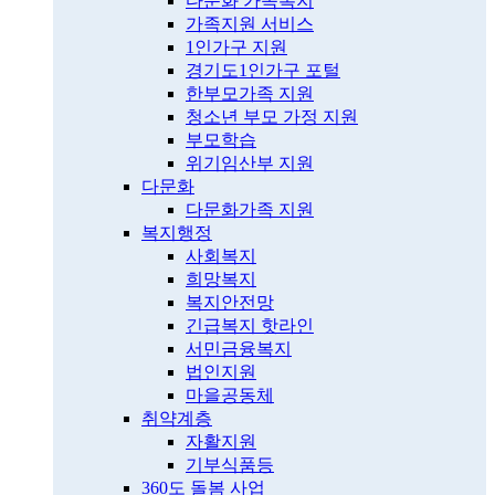
다문화 가족복지
가족지원 서비스
1인가구 지원
경기도1인가구 포털
한부모가족 지원
청소년 부모 가정 지원
부모학습
위기임산부 지원
다문화
다문화가족 지원
복지행정
사회복지
희망복지
복지안전망
긴급복지 핫라인
서민금융복지
법인지원
마을공동체
취약계층
자활지원
기부식품등
360도 돌봄 사업