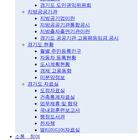
경기도 도민권익위원회
지방공공기관
지방공기업이란
지방공공기관통합공시
지방출자출연기관이란
경기도 공공기관 고용평등임금 공시
경기도 현황
월별 주민등록인구
자동차 등록현황
도시계획현황
경제˙고용동향
미분양정보
경기도 자료실
도정자료실
건축통계자료실
업무제휴 및 협약
국내외훈련보고서
행정도서관
전자책
멀티미디어자료실
소통ㆍ참여