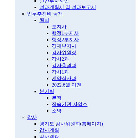
민간투자사업
성과계획서 및 성과보고서
업무추진비 공개
월별
도지사
행정1부지사
행정2부지사
경제부지사
감사위원장
감사2과
감사총괄과
감사1과
계약심사과
2022.6월 이전
분기별
본청
직속기관.사업소
소방
감사
경기도 감사위원회(홈페이지)
감사계획
감사결과