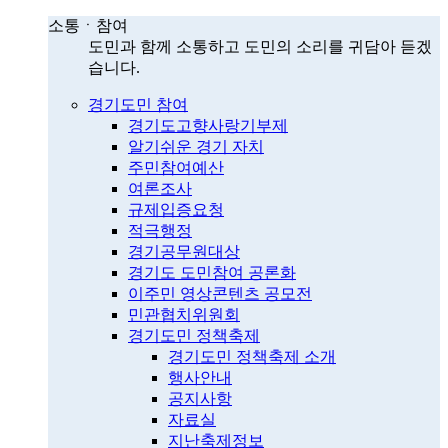
소통ㆍ참여
도민과 함께 소통하고 도민의 소리를 귀담아 듣겠
습니다.
경기도민 참여
경기도고향사랑기부제
알기쉬운 경기 자치
주민참여예산
여론조사
규제입증요청
적극행정
경기공무원대상
경기도 도민참여 공론화
이주민 영상콘텐츠 공모전
민관협치위원회
경기도민 정책축제
경기도민 정책축제 소개
행사안내
공지사항
자료실
지난축제정보