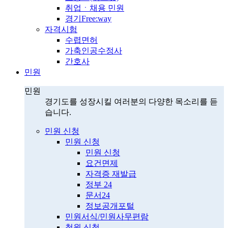
취업ㆍ채용 민원
경기Free:way
자격시험
수렵면허
가축인공수정사
간호사
민원
민원
경기도를 성장시킬 여러분의 다양한 목소리를 듣
습니다.
민원 신청
민원 신청
민원 신청
요건면제
자격증 재발급
정부 24
문서24
정보공개포털
민원서식/민원사무편람
청원 신청