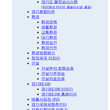
경기도 물정보시스템
(우리동네 약수터, 물놀이시설, 물길)
경기융합타운
환경
환경정책
생활환경
교통환경
대기환경
환경보건
환경안전
환경영향평가
청정계곡 지킴이
건설
건설분야 법령모음
건설기준정보
건설자료모음
경기RE100
경기RE100 이야기
경기RE100 홈페이지
배출사업장 관리
경기국제공항추진단
자원순환마을 만들기