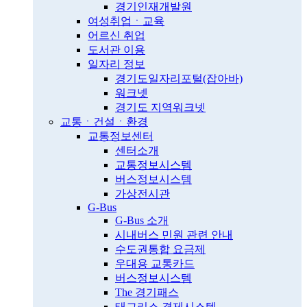
경기인재개발원
여성취업ㆍ교육
어르신 취업
도서관 이용
일자리 정보
경기도일자리포털(잡아바)
워크넷
경기도 지역워크넷
교통ㆍ건설ㆍ환경
교통정보센터
센터소개
교통정보시스템
버스정보시스템
가상전시관
G-Bus
G-Bus 소개
시내버스 민원 관련 안내
수도권통합 요금제
우대용 교통카드
버스정보시스템
The 경기패스
태그리스 결제시스템