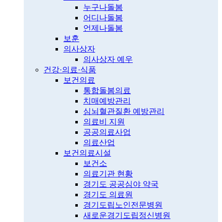
누구나돌봄
어디나돌봄
언제나돌봄
보훈
의사상자
의사상자 예우
건강·의료·식품
보건의료
통합돌봄의료
치매예방관리
심뇌혈관질환 예방관리
의료비 지원
공공의료사업
의료산업
보건의료시설
보건소
의료기관 현황
경기도 공공심야 약국
경기도 의료원
경기도립노인전문병원
새로운경기도립정신병원