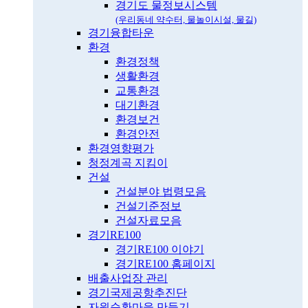
경기도 물정보시스템
(우리동네 약수터, 물놀이시설, 물길)
경기융합타운
환경
환경정책
생활환경
교통환경
대기환경
환경보건
환경안전
환경영향평가
청정계곡 지킴이
건설
건설분야 법령모음
건설기준정보
건설자료모음
경기RE100
경기RE100 이야기
경기RE100 홈페이지
배출사업장 관리
경기국제공항추진단
자원순환마을 만들기