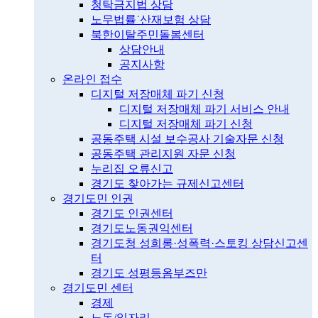
청탁금지법 상담
노무법률˙산재보험 상담
북한이탈주민돌봄센터
상담안내
공지사항
온라인 접수
디지털 저장매체 파기 신청
디지털 저장매체 파기 서비스 안내
디지털 저장매체 파기 신청
공동주택 시설 보수공사 기술자문 신청
공동주택 관리지원 자문 신청
누리집 오류신고
경기도 찾아가는 규제신고센터
경기도민 인권
경기도 인권센터
경기도노동권익센터
경기도청 성희롱·성폭력·스토킹 상담신고센
터
경기도 성평등옴부즈만
경기도민 센터
경제
노동/일자리