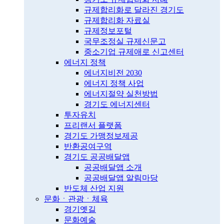
규제합리화로 달라진 경기도
규제합리화 자료실
규제정보포털
국무조정실 규제신문고
중소기업 규제애로 신고센터
에너지 정책
에너지비전 2030
에너지 정책 사업
에너지절약 실천방법
경기도 에너지센터
투자유치
프리랜서 플랫폼
경기도 가맹정보제공
반환공여구역
경기도 공공배달앱
공공배달앱 소개
공공배달앱 알림마당
반도체 산업 지원
문화ㆍ관광ㆍ체육
경기옛길
문화예술