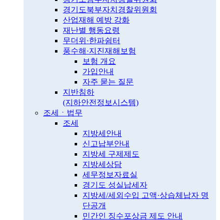
경기도북부자치경찰위원회
산업재해 예방 강화
재난별 행동요령
무더위·한파쉼터
풍수해·지진재해보험
보험 개요
가입안내
자주 묻는 질문
지반침하
(지하안전정보시스템)
조세ㆍ법무
조세
지방세안내
신고납부안내
지방세 구제제도
지방세상담
세무정보자료실
경기도 성실납세자
지방세/세외수입 고액·상습체납자 명
단공개
민간인 징수포상금 제도 안내