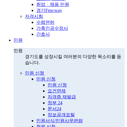
취업ㆍ채용 민원
경기Free:way
자격시험
수렵면허
가축인공수정사
간호사
민원
민원
경기도를 성장시킬 여러분의 다양한 목소리를 듣
습니다.
민원 신청
민원 신청
민원 신청
요건면제
자격증 재발급
정부 24
문서24
정보공개포털
민원서식/민원사무편람
청원 신청