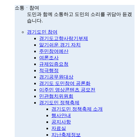
소통ㆍ참여
도민과 함께 소통하고 도민의 소리를 귀담아 듣겠
습니다.
경기도민 참여
경기도고향사랑기부제
알기쉬운 경기 자치
주민참여예산
여론조사
규제입증요청
적극행정
경기공무원대상
경기도 도민참여 공론화
이주민 영상콘텐츠 공모전
민관협치위원회
경기도민 정책축제
경기도민 정책축제 소개
행사안내
공지사항
자료실
지난축제정보