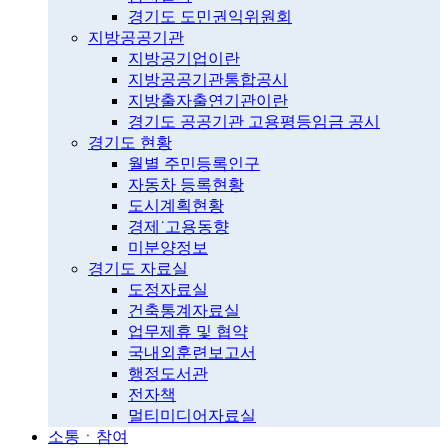
경기도 도민권익위원회
지방공공기관
지방공기업이란
지방공공기관통합공시
지방출자출연기관이란
경기도 공공기관 고용평등임금 공시
경기도 현황
월별 주민등록인구
자동차 등록현황
도시계획현황
경제˙고용동향
미분양정보
경기도 자료실
도정자료실
건축통계자료실
업무제휴 및 협약
국내외훈련보고서
행정도서관
전자책
멀티미디어자료실
소통ㆍ참여