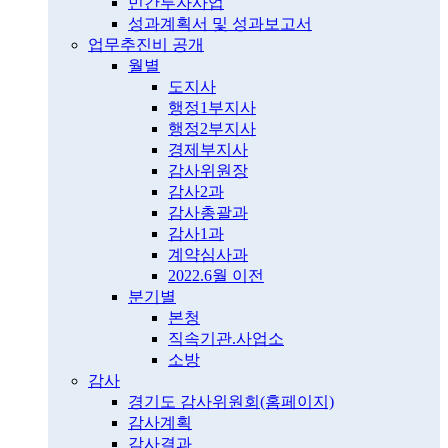
민간투자사업
성과계획서 및 성과보고서
업무추진비 공개
월별
도지사
행정1부지사
행정2부지사
경제부지사
감사위원장
감사2과
감사총괄과
감사1과
계약심사과
2022.6월 이전
분기별
본청
직속기관.사업소
소방
감사
경기도 감사위원회(홈페이지)
감사계획
감사결과