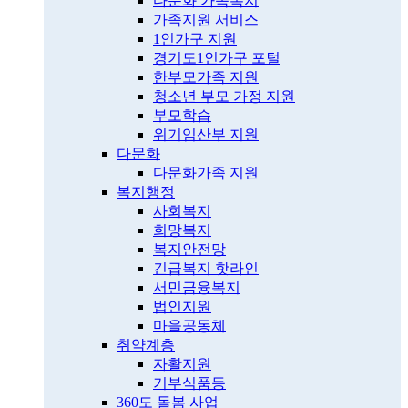
다문화 가족복지
가족지원 서비스
1인가구 지원
경기도1인가구 포털
한부모가족 지원
청소년 부모 가정 지원
부모학습
위기임산부 지원
다문화
다문화가족 지원
복지행정
사회복지
희망복지
복지안전망
긴급복지 핫라인
서민금융복지
법인지원
마을공동체
취약계층
자활지원
기부식품등
360도 돌봄 사업