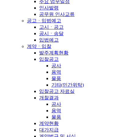
주요 업무일정
인사발령
공무원 인사교류
공고ㆍ입법예고
고시ㆍ공고
공시ㆍ송달
입법예고
계약ㆍ입찰
발주계획현황
입찰공고
공사
용역
물품
기타(민간위탁)
입찰공고 자료실
개찰결과
공사
용역
물품
계약현황
대가지급
계약법규 및 서식