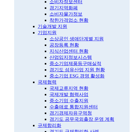
소비자정보센터
경기지역화폐
소비자물가정보
착한가격업소 현황
기술개발 지원
기업지원
소상공인 생애단계별 지원
공장등록 현황
지식산업센터 현황
산업입지정보시스템
중소기업제품등구매실적
경기도 섬유산업 지원 현황
중소기업 ESG 경영 활성화
국제협력
국제교류지역 현황
국제개발 협력사업
중소기업 수출지원
수출애로 통합지원센터
경기경제자유구역청
경기도 공무국외출장 운영 계획
규제합리화
경기도 규제합리화 사례