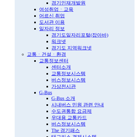
경기인재개발원
여성취업ㆍ교육
어르신 취업
도서관 이용
일자리 정보
경기도일자리포털(잡아바)
워크넷
경기도 지역워크넷
교통ㆍ건설ㆍ환경
교통정보센터
센터소개
교통정보시스템
버스정보시스템
가상전시관
G-Bus
G-Bus 소개
시내버스 민원 관련 안내
수도권통합 요금제
우대용 교통카드
버스정보시스템
The 경기패스
태그리스 결제시스템