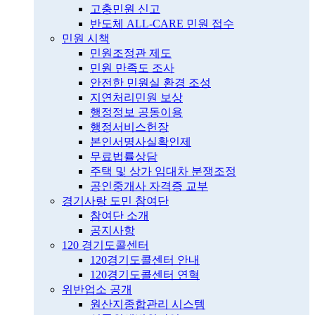
고충민원 신고
반도체 ALL-CARE 민원 접수
민원 시책
민원조정관 제도
민원 만족도 조사
안전한 민원실 환경 조성
지연처리민원 보상
행정정보 공동이용
행정서비스헌장
본인서명사실확인제
무료법률상담
주택 및 상가 임대차 분쟁조정
공인중개사 자격증 교부
경기사랑 도민 참여단
참여단 소개
공지사항
120 경기도콜센터
120경기도콜센터 안내
120경기도콜센터 연혁
위반업소 공개
원산지종합관리 시스템