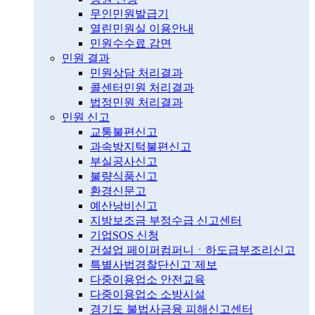
무인민원발급기
열린민원실 이용안내
민원수수료 감면
민원 결과
민원상담 처리결과
콜센터민원 처리결과
법정민원 처리결과
민원 신고
교통불편신고
과속방지턱불편신고
부실공사신고
불량식품신고
환경신문고
예산낭비신고
지방보조금 부정수급 신고센터
기업SOS 신청
건설업 페이퍼컴퍼니ㆍ하도급부조리신고
특별사법경찰단신고˙제보
다중이용업소 안전교육
다중이용업소 소방시설
경기도 불법사금융 피해신고센터