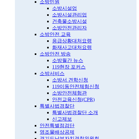
소방민원
소방시설업
소방시설관리업
건축물소방시설
소방안전관리자
소방안전 교육
응급상황대처요령
화재사고대처요령
소방안전 방송
소방월간 뉴스
119현장 포커스
소방서비스
소방서 견학신청
119이동안전체험신청
소방안전체험관
안전교육신청(CPR)
특별사법경찰단
특별사법경찰단 소개
신고제보
안전특별점검단
영조물배상공제
경기도남부자치경찰위원회