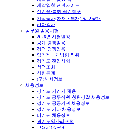
계약입찰 관련사이트
신기술·특허 열린창구
건설공사(자재‧부재) 정보공개
하자검사
공무원 임용시험
2026년 시험일정
공개 경쟁임용
경력 경쟁임용
임기제ㆍ개방형 직위
경기도 전입시험
성적조회
시험통계
(구)시험정보
채용정보
경기도 기간제 채용
경기도 공무직원·청원경찰 채용정보
경기도 공공기관 채용정보
경기도 기타 채용정보
타기관 채용정보
경기도일자리포털
고용24(워크넷)