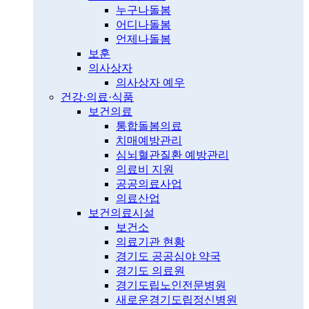
누구나돌봄
어디나돌봄
언제나돌봄
보훈
의사상자
의사상자 예우
건강·의료·식품
보건의료
통합돌봄의료
치매예방관리
심뇌혈관질환 예방관리
의료비 지원
공공의료사업
의료산업
보건의료시설
보건소
의료기관 현황
경기도 공공심야 약국
경기도 의료원
경기도립노인전문병원
새로운경기도립정신병원