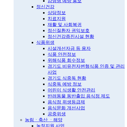
감염병 예방 홍보
정신건강
상담정보
치료지원
재활 및 사회복귀
정신질환자 권익보호
정신건강증진시설 현황
식품위생
시설개선자금 등 융자
식품 안전정보
위해식품 회수정보
경기도 비유전자변형식품 인증 및 관리
사업
경기도 식중독 현황
식중독 예방 정보
어린이 식생활 안전관리
반려동물 동반출입 음식점 제도
음식점 위생등급제
음식문화 개선사업
공중위생
농림ㆍ축산 ㆍ해양
농정지원 사업