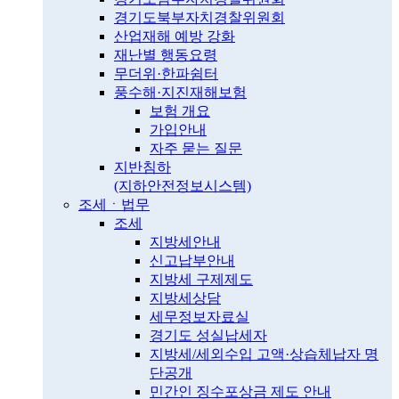
경기도북부자치경찰위원회
산업재해 예방 강화
재난별 행동요령
무더위·한파쉼터
풍수해·지진재해보험
보험 개요
가입안내
자주 묻는 질문
지반침하
(지하안전정보시스템)
조세ㆍ법무
조세
지방세안내
신고납부안내
지방세 구제제도
지방세상담
세무정보자료실
경기도 성실납세자
지방세/세외수입 고액·상습체납자 명
단공개
민간인 징수포상금 제도 안내