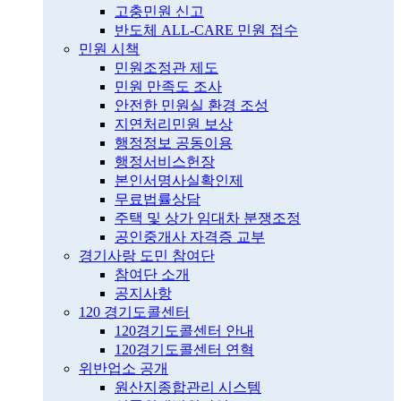
고충민원 신고
반도체 ALL-CARE 민원 접수
민원 시책
민원조정관 제도
민원 만족도 조사
안전한 민원실 환경 조성
지연처리민원 보상
행정정보 공동이용
행정서비스헌장
본인서명사실확인제
무료법률상담
주택 및 상가 임대차 분쟁조정
공인중개사 자격증 교부
경기사랑 도민 참여단
참여단 소개
공지사항
120 경기도콜센터
120경기도콜센터 안내
120경기도콜센터 연혁
위반업소 공개
원산지종합관리 시스템