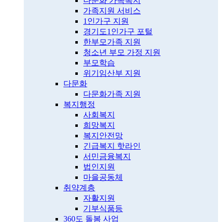
다문화 가족복지
가족지원 서비스
1인가구 지원
경기도1인가구 포털
한부모가족 지원
청소년 부모 가정 지원
부모학습
위기임산부 지원
다문화
다문화가족 지원
복지행정
사회복지
희망복지
복지안전망
긴급복지 핫라인
서민금융복지
법인지원
마을공동체
취약계층
자활지원
기부식품등
360도 돌봄 사업