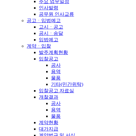
주요 업무일정
인사발령
공무원 인사교류
공고ㆍ입법예고
고시ㆍ공고
공시ㆍ송달
입법예고
계약ㆍ입찰
발주계획현황
입찰공고
공사
용역
물품
기타(민간위탁)
입찰공고 자료실
개찰결과
공사
용역
물품
계약현황
대가지급
계약법규 및 서식