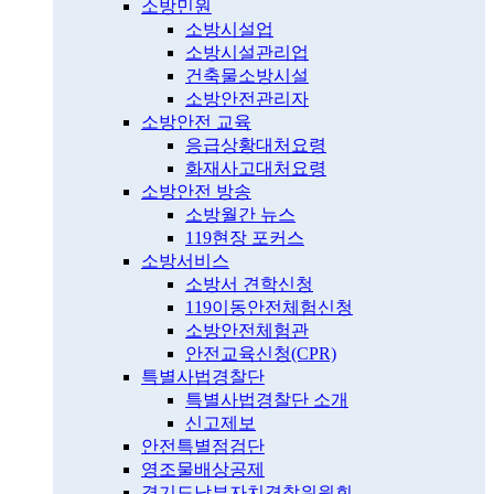
소방민원
소방시설업
소방시설관리업
건축물소방시설
소방안전관리자
소방안전 교육
응급상황대처요령
화재사고대처요령
소방안전 방송
소방월간 뉴스
119현장 포커스
소방서비스
소방서 견학신청
119이동안전체험신청
소방안전체험관
안전교육신청(CPR)
특별사법경찰단
특별사법경찰단 소개
신고제보
안전특별점검단
영조물배상공제
경기도남부자치경찰위원회