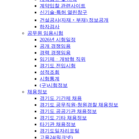
계약입찰 관련사이트
신기술·특허 열린창구
건설공사(자재‧부재) 정보공개
하자검사
공무원 임용시험
2026년 시험일정
공개 경쟁임용
경력 경쟁임용
임기제ㆍ개방형 직위
경기도 전입시험
성적조회
시험통계
(구)시험정보
채용정보
경기도 기간제 채용
경기도 공무직원·청원경찰 채용정보
경기도 공공기관 채용정보
경기도 기타 채용정보
타기관 채용정보
경기도일자리포털
고용24(워크넷)