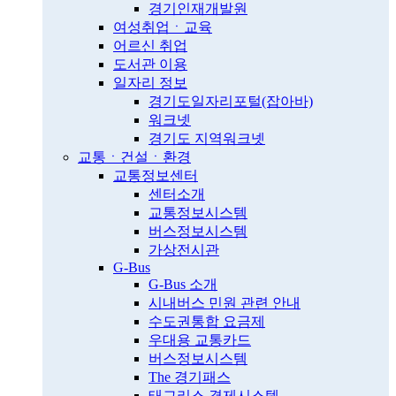
경기인재개발원
여성취업ㆍ교육
어르신 취업
도서관 이용
일자리 정보
경기도일자리포털(잡아바)
워크넷
경기도 지역워크넷
교통ㆍ건설ㆍ환경
교통정보센터
센터소개
교통정보시스템
버스정보시스템
가상전시관
G-Bus
G-Bus 소개
시내버스 민원 관련 안내
수도권통합 요금제
우대용 교통카드
버스정보시스템
The 경기패스
태그리스 결제시스템