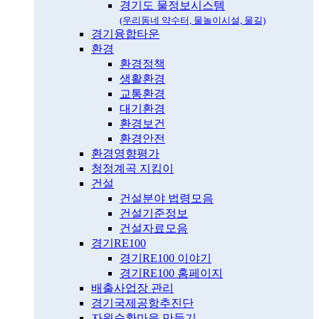
경기도 물정보시스템
(우리동네 약수터, 물놀이시설, 물길)
경기융합타운
환경
환경정책
생활환경
교통환경
대기환경
환경보건
환경안전
환경영향평가
청정계곡 지킴이
건설
건설분야 법령모음
건설기준정보
건설자료모음
경기RE100
경기RE100 이야기
경기RE100 홈페이지
배출사업장 관리
경기국제공항추진단
자원순환마을 만들기