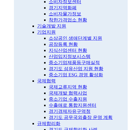
소비자정보센터
경기지역화폐
소비자물가정보
착한가격업소 현황
기술개발 지원
기업지원
소상공인 생애단계별 지원
공장등록 현황
지식산업센터 현황
산업입지정보시스템
중소기업제품등구매실적
경기도 섬유산업 지원 현황
중소기업 ESG 경영 활성화
국제협력
국제교류지역 현황
국제개발 협력사업
중소기업 수출지원
수출애로 통합지원센터
경기경제자유구역청
경기도 공무국외출장 운영 계획
규제합리화
경기도 규제합리화 사례