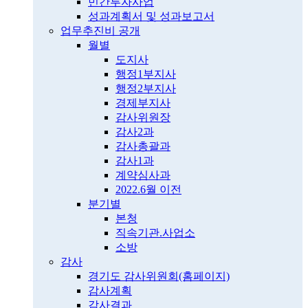
민간투자사업
성과계획서 및 성과보고서
업무추진비 공개
월별
도지사
행정1부지사
행정2부지사
경제부지사
감사위원장
감사2과
감사총괄과
감사1과
계약심사과
2022.6월 이전
분기별
본청
직속기관.사업소
소방
감사
경기도 감사위원회(홈페이지)
감사계획
감사결과