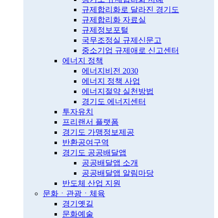
규제합리화로 달라진 경기도
규제합리화 자료실
규제정보포털
국무조정실 규제신문고
중소기업 규제애로 신고센터
에너지 정책
에너지비전 2030
에너지 정책 사업
에너지절약 실천방법
경기도 에너지센터
투자유치
프리랜서 플랫폼
경기도 가맹정보제공
반환공여구역
경기도 공공배달앱
공공배달앱 소개
공공배달앱 알림마당
반도체 산업 지원
문화ㆍ관광ㆍ체육
경기옛길
문화예술