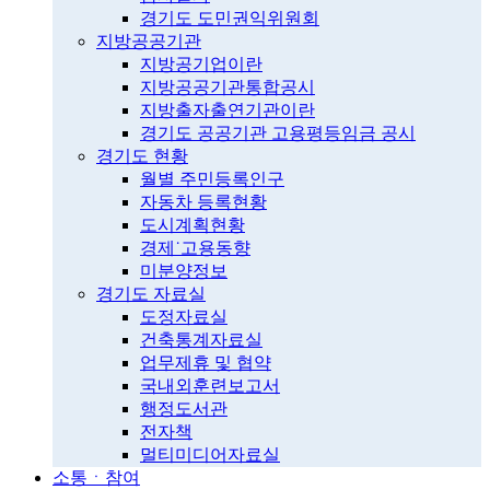
경기도 도민권익위원회
지방공공기관
지방공기업이란
지방공공기관통합공시
지방출자출연기관이란
경기도 공공기관 고용평등임금 공시
경기도 현황
월별 주민등록인구
자동차 등록현황
도시계획현황
경제˙고용동향
미분양정보
경기도 자료실
도정자료실
건축통계자료실
업무제휴 및 협약
국내외훈련보고서
행정도서관
전자책
멀티미디어자료실
소통ㆍ참여