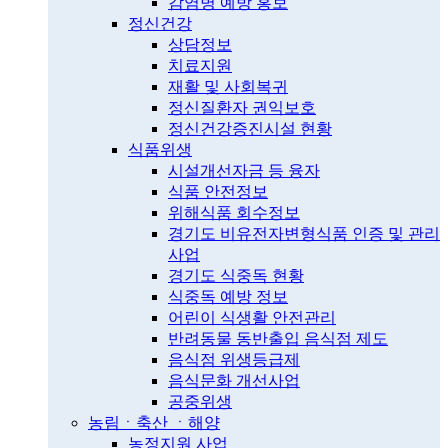
감염병 예방 홍보
정신건강
상담정보
치료지원
재활 및 사회복귀
정신질환자 권익보호
정신건강증진시설 현황
식품위생
시설개선자금 등 융자
식품 안전정보
위해식품 회수정보
경기도 비유전자변형식품 인증 및 관리
사업
경기도 식중독 현황
식중독 예방 정보
어린이 식생활 안전관리
반려동물 동반출입 음식점 제도
음식점 위생등급제
음식문화 개선사업
공중위생
농림ㆍ축산 ㆍ해양
농정지원 사업