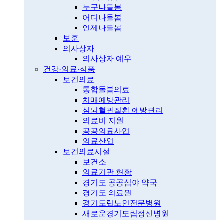
누구나돌봄
어디나돌봄
언제나돌봄
보훈
의사상자
의사상자 예우
건강·의료·식품
보건의료
통합돌봄의료
치매예방관리
심뇌혈관질환 예방관리
의료비 지원
공공의료사업
의료산업
보건의료시설
보건소
의료기관 현황
경기도 공공심야 약국
경기도 의료원
경기도립노인전문병원
새로운경기도립정신병원