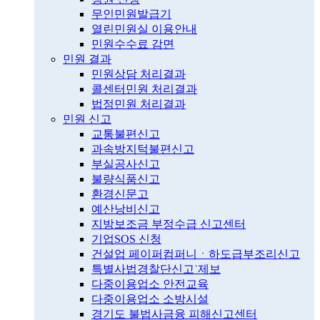
무인민원발급기
열린민원실 이용안내
민원수수료 감면
민원 결과
민원상담 처리결과
콜센터민원 처리결과
법정민원 처리결과
민원 신고
교통불편신고
과속방지턱불편신고
부실공사신고
불량식품신고
환경신문고
예산낭비신고
지방보조금 부정수급 신고센터
기업SOS 신청
건설업 페이퍼컴퍼니ㆍ하도급부조리신고
특별사법경찰단신고˙제보
다중이용업소 안전교육
다중이용업소 소방시설
경기도 불법사금융 피해신고센터