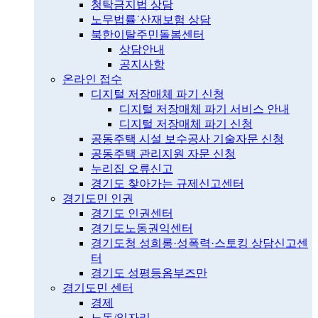
청탁금지법 상담
노무법률˙산재보험 상담
북한이탈주민돌봄센터
상담안내
공지사항
온라인 접수
디지털 저장매체 파기 신청
디지털 저장매체 파기 서비스 안내
디지털 저장매체 파기 신청
공동주택 시설 보수공사 기술자문 신청
공동주택 관리지원 자문 신청
누리집 오류신고
경기도 찾아가는 규제신고센터
경기도민 인권
경기도 인권센터
경기도노동권익센터
경기도청 성희롱·성폭력·스토킹 상담신고센
터
경기도 성평등옴부즈만
경기도민 센터
경제
노동/일자리