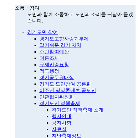
소통ㆍ참여
도민과 함께 소통하고 도민의 소리를 귀담아 듣겠
습니다.
경기도민 참여
경기도고향사랑기부제
알기쉬운 경기 자치
주민참여예산
여론조사
규제입증요청
적극행정
경기공무원대상
경기도 도민참여 공론화
이주민 영상콘텐츠 공모전
민관협치위원회
경기도민 정책축제
경기도민 정책축제 소개
행사안내
공지사항
자료실
지난축제정보