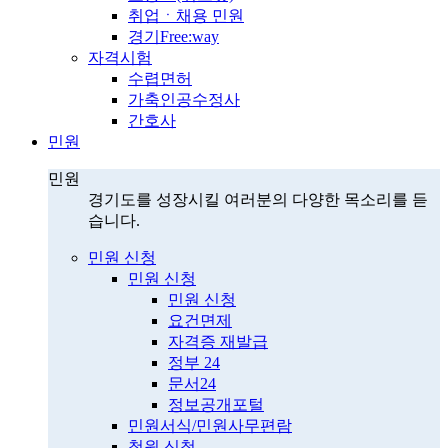
취업ㆍ채용 민원
경기Free:way
자격시험
수렵면허
가축인공수정사
간호사
민원
민원
경기도를 성장시킬 여러분의 다양한 목소리를 듣
습니다.
민원 신청
민원 신청
민원 신청
요건면제
자격증 재발급
정부 24
문서24
정보공개포털
민원서식/민원사무편람
청원 신청