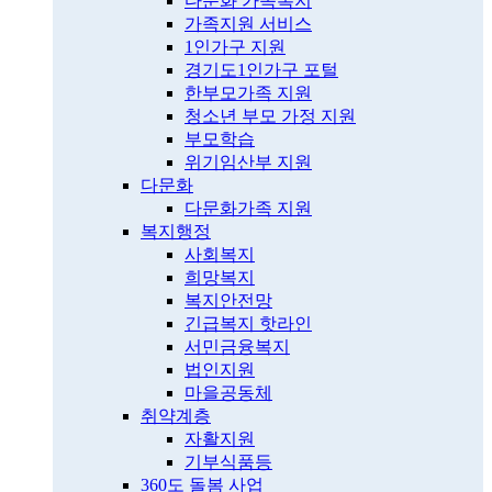
다문화 가족복지
가족지원 서비스
1인가구 지원
경기도1인가구 포털
한부모가족 지원
청소년 부모 가정 지원
부모학습
위기임산부 지원
다문화
다문화가족 지원
복지행정
사회복지
희망복지
복지안전망
긴급복지 핫라인
서민금융복지
법인지원
마을공동체
취약계층
자활지원
기부식품등
360도 돌봄 사업