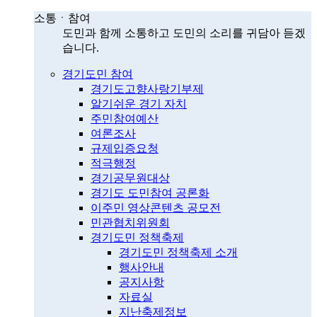
소통ㆍ참여
도민과 함께 소통하고 도민의 소리를 귀담아 듣겠
습니다.
경기도민 참여
경기도고향사랑기부제
알기쉬운 경기 자치
주민참여예산
여론조사
규제입증요청
적극행정
경기공무원대상
경기도 도민참여 공론화
이주민 영상콘텐츠 공모전
민관협치위원회
경기도민 정책축제
경기도민 정책축제 소개
행사안내
공지사항
자료실
지난축제정보