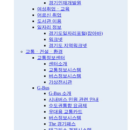
경기인재개발원
여성취업ㆍ교육
어르신 취업
도서관 이용
일자리 정보
경기도일자리포털(잡아바)
워크넷
경기도 지역워크넷
교통ㆍ건설ㆍ환경
교통정보센터
센터소개
교통정보시스템
버스정보시스템
가상전시관
G-Bus
G-Bus 소개
시내버스 민원 관련 안내
수도권통합 요금제
우대용 교통카드
버스정보시스템
The 경기패스
태그리스 결제시스템