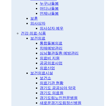
누구나돌봄
어디나돌봄
언제나돌봄
보훈
의사상자
의사상자 예우
건강·의료·식품
보건의료
통합돌봄의료
치매예방관리
심뇌혈관질환 예방관리
의료비 지원
공공의료사업
의료산업
보건의료시설
보건소
의료기관 현황
경기도 공공심야 약국
경기도 의료원
경기도립노인전문병원
새로운경기도립정신병원