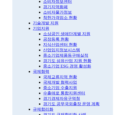
소비자정보센터
경기지역화폐
소비자물가정보
착한가격업소 현황
기술개발 지원
기업지원
소상공인 생애단계별 지원
공장등록 현황
지식산업센터 현황
산업입지정보시스템
중소기업제품등구매실적
경기도 섬유산업 지원 현황
중소기업 ESG 경영 활성화
국제협력
국제교류지역 현황
국제개발 협력사업
중소기업 수출지원
수출애로 통합지원센터
경기경제자유구역청
경기도 공무국외출장 운영 계획
규제합리화
경기도 규제합리화 사례