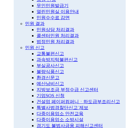
무인민원발급기
열린민원실 이용안내
민원수수료 감면
민원 결과
민원상담 처리결과
콜센터민원 처리결과
법정민원 처리결과
민원 신고
교통불편신고
과속방지턱불편신고
부실공사신고
불량식품신고
환경신문고
예산낭비신고
지방보조금 부정수급 신고센터
기업SOS 신청
건설업 페이퍼컴퍼니ㆍ하도급부조리신고
특별사법경찰단신고˙제보
다중이용업소 안전교육
다중이용업소 소방시설
경기도 불법사금융 피해신고센터