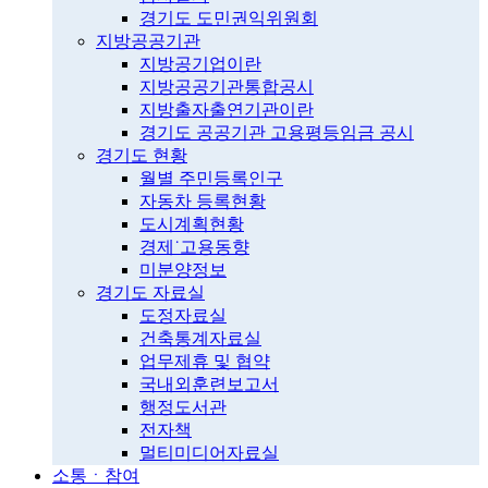
경기도 도민권익위원회
지방공공기관
지방공기업이란
지방공공기관통합공시
지방출자출연기관이란
경기도 공공기관 고용평등임금 공시
경기도 현황
월별 주민등록인구
자동차 등록현황
도시계획현황
경제˙고용동향
미분양정보
경기도 자료실
도정자료실
건축통계자료실
업무제휴 및 협약
국내외훈련보고서
행정도서관
전자책
멀티미디어자료실
소통ㆍ참여