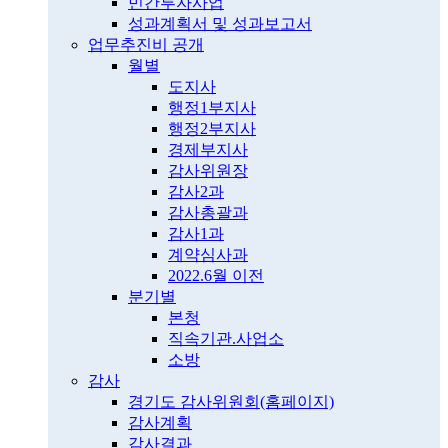
민간투자사업
성과계획서 및 성과보고서
업무추진비 공개
월별
도지사
행정1부지사
행정2부지사
경제부지사
감사위원장
감사2과
감사총괄과
감사1과
계약심사과
2022.6월 이전
분기별
본청
직속기관.사업소
소방
감사
경기도 감사위원회(홈페이지)
감사계획
감사결과