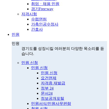
취업ㆍ채용 민원
경기Free:way
자격시험
수렵면허
가축인공수정사
간호사
민원
민원
경기도를 성장시킬 여러분의 다양한 목소리를 듣
습니다.
민원 신청
민원 신청
민원 신청
요건면제
자격증 재발급
정부 24
문서24
정보공개포털
민원서식/민원사무편람
청원 신청