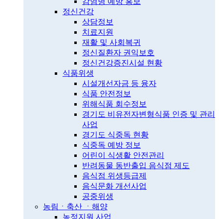
감염병 예방 홍보
정신건강
상담정보
치료지원
재활 및 사회복귀
정신질환자 권익보호
정신건강증진시설 현황
식품위생
시설개선자금 등 융자
식품 안전정보
위해식품 회수정보
경기도 비유전자변형식품 인증 및 관리
사업
경기도 식중독 현황
식중독 예방 정보
어린이 식생활 안전관리
반려동물 동반출입 음식점 제도
음식점 위생등급제
음식문화 개선사업
공중위생
농림ㆍ축산 ㆍ해양
농정지원 사업