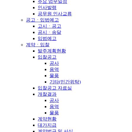
주요 업무일정
인사발령
공무원 인사교류
공고ㆍ입법예고
고시ㆍ공고
공시ㆍ송달
입법예고
계약ㆍ입찰
발주계획현황
입찰공고
공사
용역
물품
기타(민간위탁)
입찰공고 자료실
개찰결과
공사
용역
물품
계약현황
대가지급
계약법규 및 서식