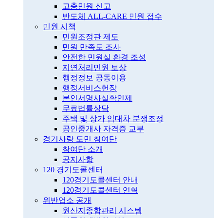
고충민원 신고
반도체 ALL-CARE 민원 접수
민원 시책
민원조정관 제도
민원 만족도 조사
안전한 민원실 환경 조성
지연처리민원 보상
행정정보 공동이용
행정서비스헌장
본인서명사실확인제
무료법률상담
주택 및 상가 임대차 분쟁조정
공인중개사 자격증 교부
경기사랑 도민 참여단
참여단 소개
공지사항
120 경기도콜센터
120경기도콜센터 안내
120경기도콜센터 연혁
위반업소 공개
원산지종합관리 시스템