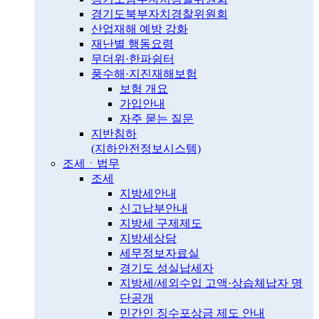
경기도북부자치경찰위원회
산업재해 예방 강화
재난별 행동요령
무더위·한파쉼터
풍수해·지진재해보험
보험 개요
가입안내
자주 묻는 질문
지반침하
(지하안전정보시스템)
조세ㆍ법무
조세
지방세안내
신고납부안내
지방세 구제제도
지방세상담
세무정보자료실
경기도 성실납세자
지방세/세외수입 고액·상습체납자 명
단공개
민간인 징수포상금 제도 안내