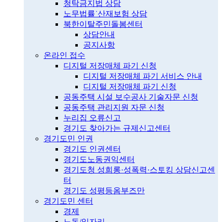
청탁금지법 상담
노무법률˙산재보험 상담
북한이탈주민돌봄센터
상담안내
공지사항
온라인 접수
디지털 저장매체 파기 신청
디지털 저장매체 파기 서비스 안내
디지털 저장매체 파기 신청
공동주택 시설 보수공사 기술자문 신청
공동주택 관리지원 자문 신청
누리집 오류신고
경기도 찾아가는 규제신고센터
경기도민 인권
경기도 인권센터
경기도노동권익센터
경기도청 성희롱·성폭력·스토킹 상담신고센
터
경기도 성평등옴부즈만
경기도민 센터
경제
노동/일자리