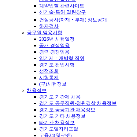
계약입찰 관련사이트
신기술·특허 열린창구
건설공사(자재‧부재) 정보공개
하자검사
공무원 임용시험
2026년 시험일정
공개 경쟁임용
경력 경쟁임용
임기제ㆍ개방형 직위
경기도 전입시험
성적조회
시험통계
(구)시험정보
채용정보
경기도 기간제 채용
경기도 공무직원·청원경찰 채용정보
경기도 공공기관 채용정보
경기도 기타 채용정보
타기관 채용정보
경기도일자리포털
고용24(워크넷)