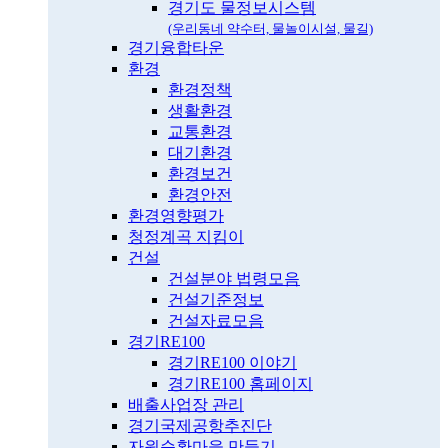
경기도 물정보시스템
(우리동네 약수터, 물놀이시설, 물길)
경기융합타운
환경
환경정책
생활환경
교통환경
대기환경
환경보건
환경안전
환경영향평가
청정계곡 지킴이
건설
건설분야 법령모음
건설기준정보
건설자료모음
경기RE100
경기RE100 이야기
경기RE100 홈페이지
배출사업장 관리
경기국제공항추진단
자원순환마을 만들기