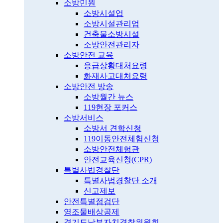
소방민원
소방시설업
소방시설관리업
건축물소방시설
소방안전관리자
소방안전 교육
응급상황대처요령
화재사고대처요령
소방안전 방송
소방월간 뉴스
119현장 포커스
소방서비스
소방서 견학신청
119이동안전체험신청
소방안전체험관
안전교육신청(CPR)
특별사법경찰단
특별사법경찰단 소개
신고제보
안전특별점검단
영조물배상공제
경기도남부자치경찰위원회