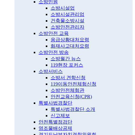
소방민원
소방시설업
소방시설관리업
건축물소방시설
소방안전관리자
소방안전 교육
응급상황대처요령
화재사고대처요령
소방안전 방송
소방월간 뉴스
119현장 포커스
소방서비스
소방서 견학신청
119이동안전체험신청
소방안전체험관
안전교육신청(CPR)
특별사법경찰단
특별사법경찰단 소개
신고제보
안전특별점검단
영조물배상공제
경기도남부자치경찰위원회