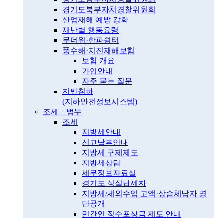
경기도북부자치경찰위원회
산업재해 예방 강화
재난별 행동요령
무더위·한파쉼터
풍수해·지진재해보험
보험 개요
가입안내
자주 묻는 질문
지반침하
(지하안전정보시스템)
조세ㆍ법무
조세
지방세안내
신고납부안내
지방세 구제제도
지방세상담
세무정보자료실
경기도 성실납세자
지방세/세외수입 고액·상습체납자 명
단공개
민간인 징수포상금 제도 안내