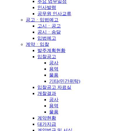
주요 업무일정
인사발령
공무원 인사교류
공고ㆍ입법예고
고시ㆍ공고
공시ㆍ송달
입법예고
계약ㆍ입찰
발주계획현황
입찰공고
공사
용역
물품
기타(민간위탁)
입찰공고 자료실
개찰결과
공사
용역
물품
계약현황
대가지급
계약법규 및 서식