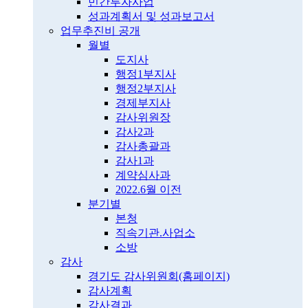
민간투자사업
성과계획서 및 성과보고서
업무추진비 공개
월별
도지사
행정1부지사
행정2부지사
경제부지사
감사위원장
감사2과
감사총괄과
감사1과
계약심사과
2022.6월 이전
분기별
본청
직속기관.사업소
소방
감사
경기도 감사위원회(홈페이지)
감사계획
감사결과