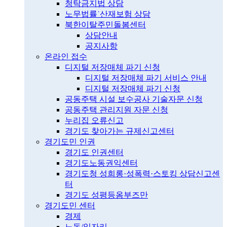
청탁금지법 상담
노무법률˙산재보험 상담
북한이탈주민돌봄센터
상담안내
공지사항
온라인 접수
디지털 저장매체 파기 신청
디지털 저장매체 파기 서비스 안내
디지털 저장매체 파기 신청
공동주택 시설 보수공사 기술자문 신청
공동주택 관리지원 자문 신청
누리집 오류신고
경기도 찾아가는 규제신고센터
경기도민 인권
경기도 인권센터
경기도노동권익센터
경기도청 성희롱·성폭력·스토킹 상담신고센
터
경기도 성평등옴부즈만
경기도민 센터
경제
노동/일자리