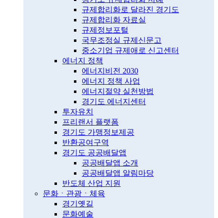
규제합리화로 달라진 경기도
규제합리화 자료실
규제정보포털
국무조정실 규제신문고
중소기업 규제애로 신고센터
에너지 정책
에너지비전 2030
에너지 정책 사업
에너지절약 실천방법
경기도 에너지센터
투자유치
프리랜서 플랫폼
경기도 가맹정보제공
반환공여구역
경기도 공공배달앱
공공배달앱 소개
공공배달앱 알림마당
반도체 산업 지원
문화ㆍ관광ㆍ체육
경기옛길
문화예술