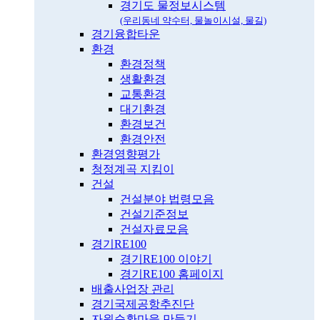
경기도 물정보시스템
(우리동네 약수터, 물놀이시설, 물길)
경기융합타운
환경
환경정책
생활환경
교통환경
대기환경
환경보건
환경안전
환경영향평가
청정계곡 지킴이
건설
건설분야 법령모음
건설기준정보
건설자료모음
경기RE100
경기RE100 이야기
경기RE100 홈페이지
배출사업장 관리
경기국제공항추진단
자원순환마을 만들기