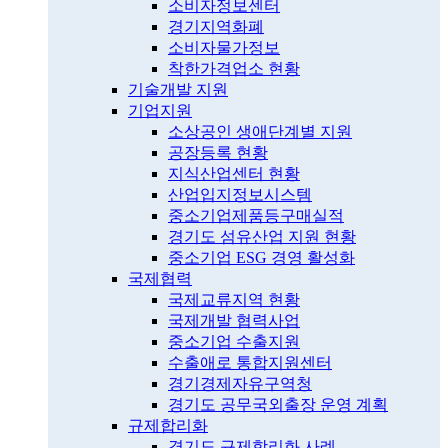
소비자정보센터
경기지역화폐
소비자물가정보
착한가격업소 현황
기술개발 지원
기업지원
소상공인 생애단계별 지원
공장등록 현황
지식산업센터 현황
산업입지정보시스템
중소기업제품등구매실적
경기도 섬유산업 지원 현황
중소기업 ESG 경영 활성화
국제협력
국제교류지역 현황
국제개발 협력사업
중소기업 수출지원
수출애로 통합지원센터
경기경제자유구역청
경기도 공무국외출장 운영 계획
규제합리화
경기도 규제합리화 사례