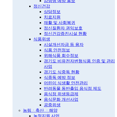
감염병 예방 홍보
정신건강
상담정보
치료지원
재활 및 사회복귀
정신질환자 권익보호
정신건강증진시설 현황
식품위생
시설개선자금 등 융자
식품 안전정보
위해식품 회수정보
경기도 비유전자변형식품 인증 및 관리
사업
경기도 식중독 현황
식중독 예방 정보
어린이 식생활 안전관리
반려동물 동반출입 음식점 제도
음식점 위생등급제
음식문화 개선사업
공중위생
농림ㆍ축산 ㆍ해양
농정지원 사업