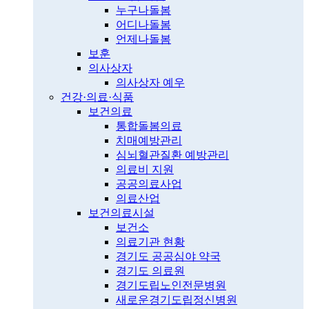
누구나돌봄
어디나돌봄
언제나돌봄
보훈
의사상자
의사상자 예우
건강·의료·식품
보건의료
통합돌봄의료
치매예방관리
심뇌혈관질환 예방관리
의료비 지원
공공의료사업
의료산업
보건의료시설
보건소
의료기관 현황
경기도 공공심야 약국
경기도 의료원
경기도립노인전문병원
새로운경기도립정신병원