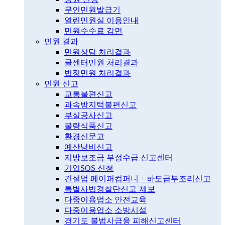
무인민원발급기
열린민원실 이용안내
민원수수료 감면
민원 결과
민원상담 처리결과
콜센터민원 처리결과
법정민원 처리결과
민원 신고
교통불편신고
과속방지턱불편신고
부실공사신고
불량식품신고
환경신문고
예산낭비신고
지방보조금 부정수급 신고센터
기업SOS 신청
건설업 페이퍼컴퍼니ㆍ하도급부조리신고
특별사법경찰단신고˙제보
다중이용업소 안전교육
다중이용업소 소방시설
경기도 불법사금융 피해신고센터