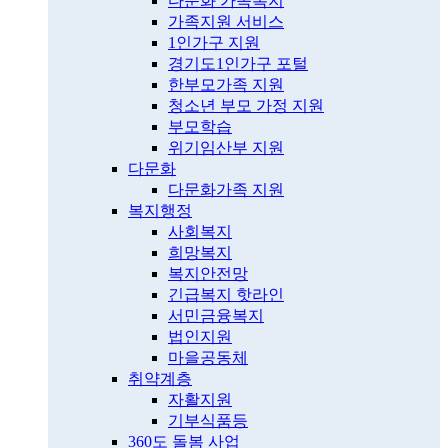
다문화 가족복지
가족지원 서비스
1인가구 지원
경기도1인가구 포털
한부모가족 지원
청소년 부모 가정 지원
부모학습
위기임산부 지원
다문화
다문화가족 지원
복지행정
사회복지
희망복지
복지안전망
긴급복지 핫라인
서민금융복지
법인지원
마을공동체
취약계층
자활지원
기부식품등
360도 돌봄 사업