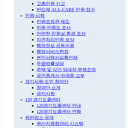
고충민원 신고
반도체 ALL-CARE 민원 접수
민원 시책
민원조정관 제도
민원 만족도 조사
안전한 민원실 환경 조성
지연처리민원 보상
행정정보 공동이용
행정서비스헌장
본인서명사실확인제
무료법률상담
주택 및 상가 임대차 분쟁조정
공인중개사 자격증 교부
경기사랑 도민 참여단
참여단 소개
공지사항
120 경기도콜센터
120경기도콜센터 안내
120경기도콜센터 연혁
위반업소 공개
원산지종합관리 시스템