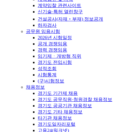
계약입찰 관련사이트
신기술·특허 열린창구
건설공사(자재‧부재) 정보공개
하자검사
공무원 임용시험
2026년 시험일정
공개 경쟁임용
경력 경쟁임용
임기제ㆍ개방형 직위
경기도 전입시험
성적조회
시험통계
(구)시험정보
채용정보
경기도 기간제 채용
경기도 공무직원·청원경찰 채용정보
경기도 공공기관 채용정보
경기도 기타 채용정보
타기관 채용정보
경기도일자리포털
고용24(워크넷)