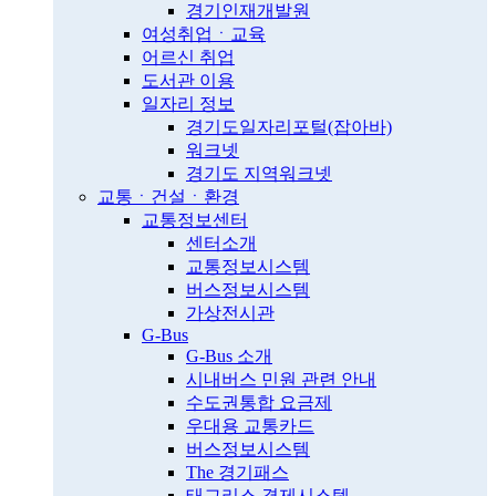
경기인재개발원
여성취업ㆍ교육
어르신 취업
도서관 이용
일자리 정보
경기도일자리포털(잡아바)
워크넷
경기도 지역워크넷
교통ㆍ건설ㆍ환경
교통정보센터
센터소개
교통정보시스템
버스정보시스템
가상전시관
G-Bus
G-Bus 소개
시내버스 민원 관련 안내
수도권통합 요금제
우대용 교통카드
버스정보시스템
The 경기패스
태그리스 결제시스템