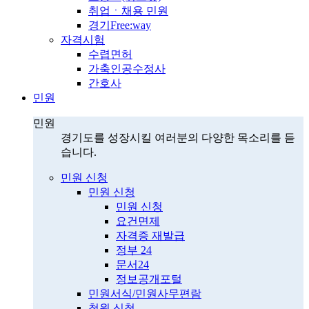
취업ㆍ채용 민원
경기Free:way
자격시험
수렵면허
가축인공수정사
간호사
민원
민원
경기도를 성장시킬 여러분의 다양한 목소리를 듣
습니다.
민원 신청
민원 신청
민원 신청
요건면제
자격증 재발급
정부 24
문서24
정보공개포털
민원서식/민원사무편람
청원 신청