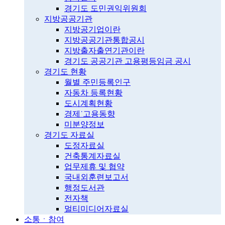
경기도 도민권익위원회
지방공공기관
지방공기업이란
지방공공기관통합공시
지방출자출연기관이란
경기도 공공기관 고용평등임금 공시
경기도 현황
월별 주민등록인구
자동차 등록현황
도시계획현황
경제˙고용동향
미분양정보
경기도 자료실
도정자료실
건축통계자료실
업무제휴 및 협약
국내외훈련보고서
행정도서관
전자책
멀티미디어자료실
소통ㆍ참여