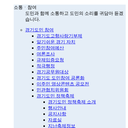
소통ㆍ참여
도민과 함께 소통하고 도민의 소리를 귀담아 듣겠
습니다.
경기도민 참여
경기도고향사랑기부제
알기쉬운 경기 자치
주민참여예산
여론조사
규제입증요청
적극행정
경기공무원대상
경기도 도민참여 공론화
이주민 영상콘텐츠 공모전
민관협치위원회
경기도민 정책축제
경기도민 정책축제 소개
행사안내
공지사항
자료실
지난축제정보