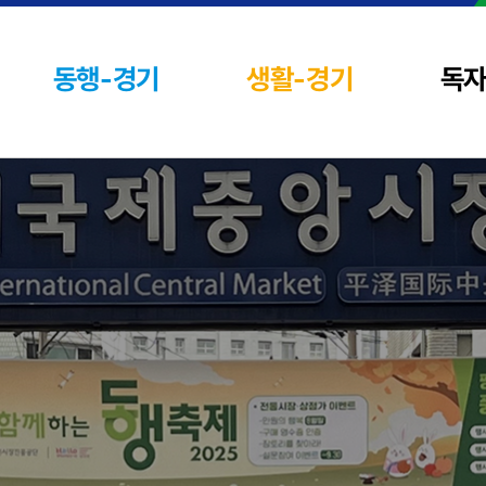
동행-경기
생활-경기
독