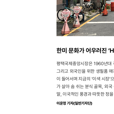
한미 문화가 어우러진 ‘H
평택국제중앙시장은 1960년대 
그리고 외국인을 위한 생필품 매
이 들어서며 지금의 ‘이색 시장’
가 살아 숨 쉬는 분식 골목, 외
말, 이국적인 풍경과 따뜻한 정을
이운정 기자(일반기자단)