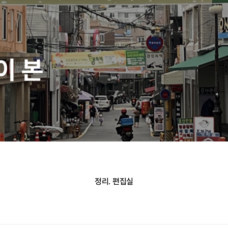
이 본
정리. 편집실