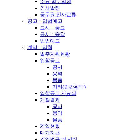
주요 업무일정
인사발령
공무원 인사교류
공고ㆍ입법예고
고시ㆍ공고
공시ㆍ송달
입법예고
계약ㆍ입찰
발주계획현황
입찰공고
공사
용역
물품
기타(민간위탁)
입찰공고 자료실
개찰결과
공사
용역
물품
계약현황
대가지급
계약법규 및 서식