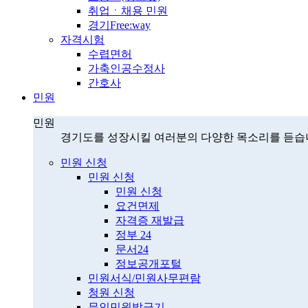
취업ㆍ채용 민원
경기Free:way
자격시험
수렵면허
가축인공수정사
간호사
민원
민원
경기도를 성장시킬 여러분의 다양한 목소리를 듣습
민원 신청
민원 신청
민원 신청
요건면제
자격증 재발급
정부 24
문서24
정보공개포털
민원서식/민원사무편람
청원 신청
무인민원발급기