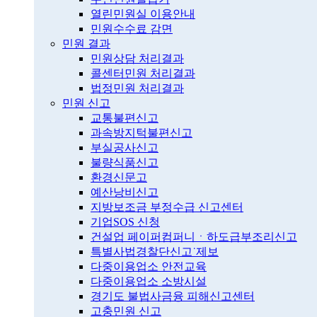
열린민원실 이용안내
민원수수료 감면
민원 결과
민원상담 처리결과
콜센터민원 처리결과
법정민원 처리결과
민원 신고
교통불편신고
과속방지턱불편신고
부실공사신고
불량식품신고
환경신문고
예산낭비신고
지방보조금 부정수급 신고센터
기업SOS 신청
건설업 페이퍼컴퍼니ㆍ하도급부조리신고
특별사법경찰단신고˙제보
다중이용업소 안전교육
다중이용업소 소방시설
경기도 불법사금융 피해신고센터
고충민원 신고