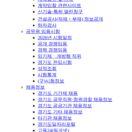
계약입찰 관련사이트
신기술·특허 열린창구
건설공사(자재‧부재) 정보공개
하자검사
공무원 임용시험
2026년 시험일정
공개 경쟁임용
경력 경쟁임용
임기제ㆍ개방형 직위
경기도 전입시험
성적조회
시험통계
(구)시험정보
채용정보
경기도 기간제 채용
경기도 공무직원·청원경찰 채용정보
경기도 공공기관 채용정보
경기도 기타 채용정보
타기관 채용정보
경기도일자리포털
고용24(워크넷)