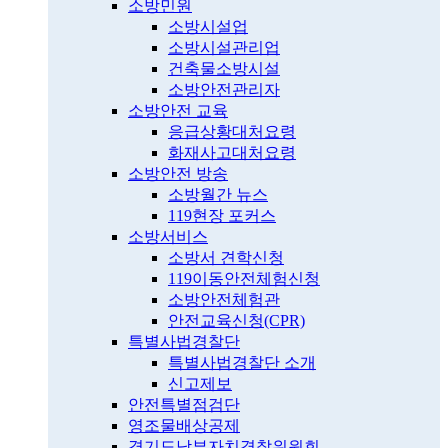
소방민원
소방시설업
소방시설관리업
건축물소방시설
소방안전관리자
소방안전 교육
응급상황대처요령
화재사고대처요령
소방안전 방송
소방월간 뉴스
119현장 포커스
소방서비스
소방서 견학신청
119이동안전체험신청
소방안전체험관
안전교육신청(CPR)
특별사법경찰단
특별사법경찰단 소개
신고제보
안전특별점검단
영조물배상공제
경기도남부자치경찰위원회