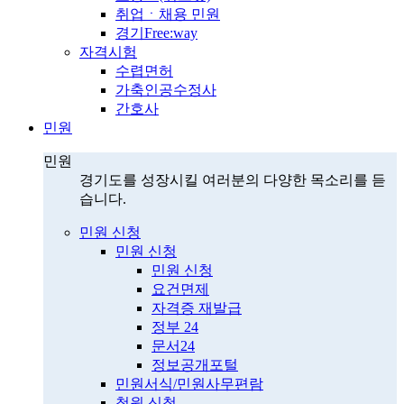
취업ㆍ채용 민원
경기Free:way
자격시험
수렵면허
가축인공수정사
간호사
민원
민원
경기도를 성장시킬 여러분의 다양한 목소리를 듣
습니다.
민원 신청
민원 신청
민원 신청
요건면제
자격증 재발급
정부 24
문서24
정보공개포털
민원서식/민원사무편람
청원 신청