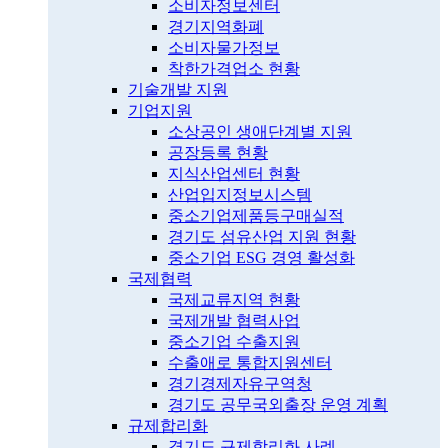
소비자정보센터
경기지역화폐
소비자물가정보
착한가격업소 현황
기술개발 지원
기업지원
소상공인 생애단계별 지원
공장등록 현황
지식산업센터 현황
산업입지정보시스템
중소기업제품등구매실적
경기도 섬유산업 지원 현황
중소기업 ESG 경영 활성화
국제협력
국제교류지역 현황
국제개발 협력사업
중소기업 수출지원
수출애로 통합지원센터
경기경제자유구역청
경기도 공무국외출장 운영 계획
규제합리화
경기도 규제합리화 사례