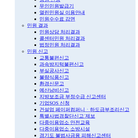
무인민원발급기
열린민원실 이용안내
민원수수료 감면
민원 결과
민원상담 처리결과
콜센터민원 처리결과
법정민원 처리결과
민원 신고
교통불편신고
과속방지턱불편신고
부실공사신고
불량식품신고
환경신문고
예산낭비신고
지방보조금 부정수급 신고센터
기업SOS 신청
건설업 페이퍼컴퍼니ㆍ하도급부조리신고
특별사법경찰단신고˙제보
다중이용업소 안전교육
다중이용업소 소방시설
경기도 불법사금융 피해신고센터