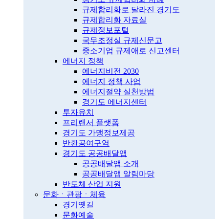
규제합리화로 달라진 경기도
규제합리화 자료실
규제정보포털
국무조정실 규제신문고
중소기업 규제애로 신고센터
에너지 정책
에너지비전 2030
에너지 정책 사업
에너지절약 실천방법
경기도 에너지센터
투자유치
프리랜서 플랫폼
경기도 가맹정보제공
반환공여구역
경기도 공공배달앱
공공배달앱 소개
공공배달앱 알림마당
반도체 산업 지원
문화ㆍ관광ㆍ체육
경기옛길
문화예술