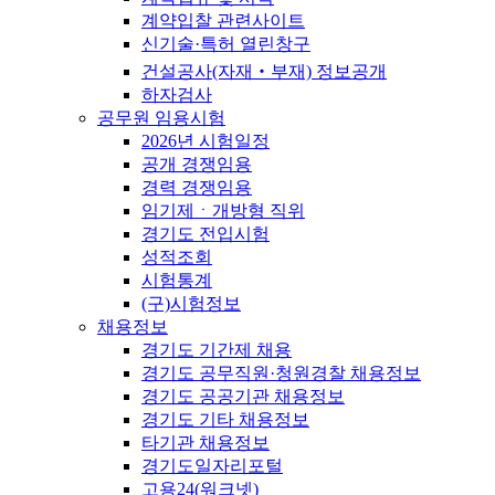
계약입찰 관련사이트
신기술·특허 열린창구
건설공사(자재‧부재) 정보공개
하자검사
공무원 임용시험
2026년 시험일정
공개 경쟁임용
경력 경쟁임용
임기제ㆍ개방형 직위
경기도 전입시험
성적조회
시험통계
(구)시험정보
채용정보
경기도 기간제 채용
경기도 공무직원·청원경찰 채용정보
경기도 공공기관 채용정보
경기도 기타 채용정보
타기관 채용정보
경기도일자리포털
고용24(워크넷)