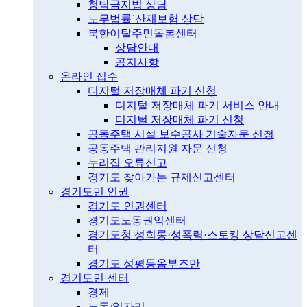
청탁금지법 상담
노무법률˙산재보험 상담
북한이탈주민돌봄센터
상담안내
공지사항
온라인 접수
디지털 저장매체 파기 신청
디지털 저장매체 파기 서비스 안내
디지털 저장매체 파기 신청
공동주택 시설 보수공사 기술자문 신청
공동주택 관리지원 자문 신청
누리집 오류신고
경기도 찾아가는 규제신고센터
경기도민 인권
경기도 인권센터
경기도노동권익센터
경기도청 성희롱·성폭력·스토킹 상담신고센
터
경기도 성평등옴부즈만
경기도민 센터
경제
노동/일자리