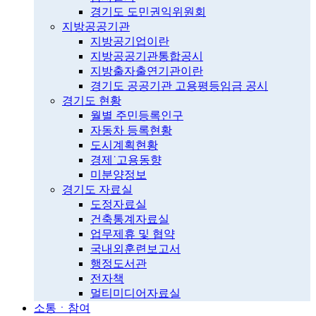
경기도 도민권익위원회
지방공공기관
지방공기업이란
지방공공기관통합공시
지방출자출연기관이란
경기도 공공기관 고용평등임금 공시
경기도 현황
월별 주민등록인구
자동차 등록현황
도시계획현황
경제˙고용동향
미분양정보
경기도 자료실
도정자료실
건축통계자료실
업무제휴 및 협약
국내외훈련보고서
행정도서관
전자책
멀티미디어자료실
소통ㆍ참여