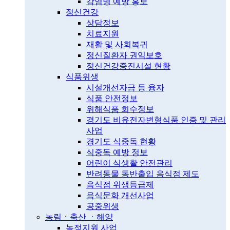
감염병 예방 홍보
정신건강
상담정보
치료지원
재활 및 사회복귀
정신질환자 권익보호
정신건강증진시설 현황
식품위생
시설개선자금 등 융자
식품 안전정보
위해식품 회수정보
경기도 비유전자변형식품 인증 및 관리
사업
경기도 식중독 현황
식중독 예방 정보
어린이 식생활 안전관리
반려동물 동반출입 음식점 제도
음식점 위생등급제
음식문화 개선사업
공중위생
농림ㆍ축산 ㆍ해양
농정지원 사업