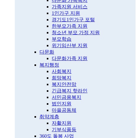
다문화 가족복지
가족지원 서비스
1인가구 지원
경기도1인가구 포털
한부모가족 지원
청소년 부모 가정 지원
부모학습
위기임산부 지원
다문화
다문화가족 지원
복지행정
사회복지
희망복지
복지안전망
긴급복지 핫라인
서민금융복지
법인지원
마을공동체
취약계층
자활지원
기부식품등
360도 돌봄 사업