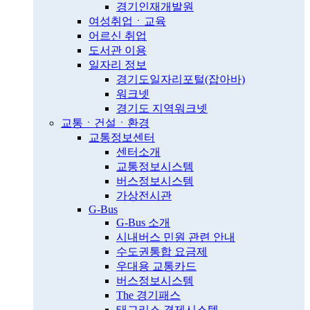
경기인재개발원
여성취업ㆍ교육
어르신 취업
도서관 이용
일자리 정보
경기도일자리포털(잡아바)
워크넷
경기도 지역워크넷
교통ㆍ건설ㆍ환경
교통정보센터
센터소개
교통정보시스템
버스정보시스템
가상전시관
G-Bus
G-Bus 소개
시내버스 민원 관련 안내
수도권통합 요금제
우대용 교통카드
버스정보시스템
The 경기패스
태그리스 결제시스템