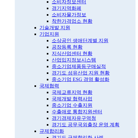
소비자정보센터
경기지역화폐
소비자물가정보
착한가격업소 현황
기술개발 지원
기업지원
소상공인 생애단계별 지원
공장등록 현황
지식산업센터 현황
산업입지정보시스템
중소기업제품등구매실적
경기도 섬유산업 지원 현황
중소기업 ESG 경영 활성화
국제협력
국제교류지역 현황
국제개발 협력사업
중소기업 수출지원
수출애로 통합지원센터
경기경제자유구역청
경기도 공무국외출장 운영 계획
규제합리화
경기도 규제합리화 사례