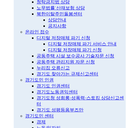
청탁금지법 상담
노무법률˙산재보험 상담
북한이탈주민돌봄센터
상담안내
공지사항
온라인 접수
디지털 저장매체 파기 신청
디지털 저장매체 파기 서비스 안내
디지털 저장매체 파기 신청
공동주택 시설 보수공사 기술자문 신청
공동주택 관리지원 자문 신청
누리집 오류신고
경기도 찾아가는 규제신고센터
경기도민 인권
경기도 인권센터
경기도노동권익센터
경기도청 성희롱·성폭력·스토킹 상담신고센
터
경기도 성평등옴부즈만
경기도민 센터
경제
노동/일자리