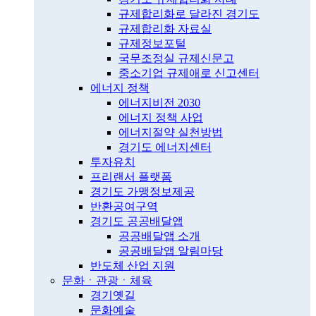
규제합리화로 달라진 경기도
규제합리화 자료실
규제정보포털
국무조정실 규제신문고
중소기업 규제애로 신고센터
에너지 정책
에너지비전 2030
에너지 정책 사업
에너지절약 실천방법
경기도 에너지센터
투자유치
프리랜서 플랫폼
경기도 가맹정보제공
반환공여구역
경기도 공공배달앱
공공배달앱 소개
공공배달앱 알림마당
반도체 산업 지원
문화ㆍ관광ㆍ체육
경기옛길
문화예술