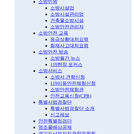
소방민원
소방시설업
소방시설관리업
건축물소방시설
소방안전관리자
소방안전 교육
응급상황대처요령
화재사고대처요령
소방안전 방송
소방월간 뉴스
119현장 포커스
소방서비스
소방서 견학신청
119이동안전체험신청
소방안전체험관
안전교육신청(CPR)
특별사법경찰단
특별사법경찰단 소개
신고제보
안전특별점검단
영조물배상공제
경기도남부자치경찰위원회