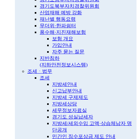
경기도북부자치경찰위원회
산업재해 예방 강화
재난별 행동요령
무더위·한파쉼터
풍수해·지진재해보험
보험 개요
가입안내
자주 묻는 질문
지반침하
(지하안전정보시스템)
조세ㆍ법무
조세
지방세안내
신고납부안내
지방세 구제제도
지방세상담
세무정보자료실
경기도 성실납세자
지방세/세외수입 고액·상습체납자 명
단공개
민간인 징수포상금 제도 안내