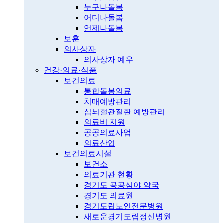
누구나돌봄
어디나돌봄
언제나돌봄
보훈
의사상자
의사상자 예우
건강·의료·식품
보건의료
통합돌봄의료
치매예방관리
심뇌혈관질환 예방관리
의료비 지원
공공의료사업
의료산업
보건의료시설
보건소
의료기관 현황
경기도 공공심야 약국
경기도 의료원
경기도립노인전문병원
새로운경기도립정신병원