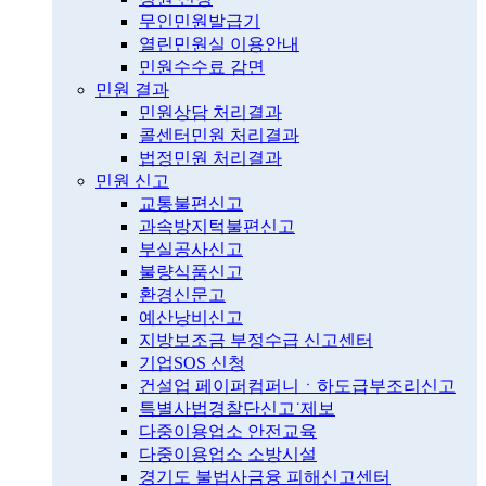
무인민원발급기
열린민원실 이용안내
민원수수료 감면
민원 결과
민원상담 처리결과
콜센터민원 처리결과
법정민원 처리결과
민원 신고
교통불편신고
과속방지턱불편신고
부실공사신고
불량식품신고
환경신문고
예산낭비신고
지방보조금 부정수급 신고센터
기업SOS 신청
건설업 페이퍼컴퍼니ㆍ하도급부조리신고
특별사법경찰단신고˙제보
다중이용업소 안전교육
다중이용업소 소방시설
경기도 불법사금융 피해신고센터