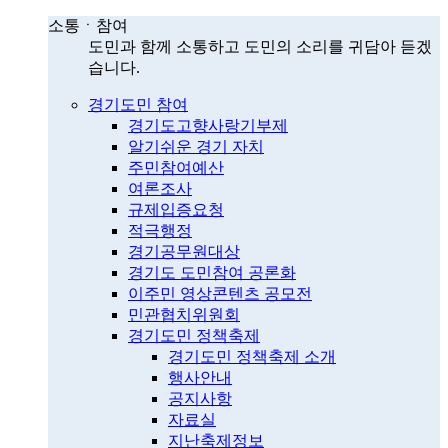
소통ㆍ참여
도민과 함께 소통하고 도민의 소리를 귀담아 듣겠
습니다.
경기도민 참여
경기도고향사랑기부제
알기쉬운 경기 자치
주민참여예산
여론조사
규제입증요청
적극행정
경기공무원대상
경기도 도민참여 공론화
이주민 영상콘텐츠 공모전
민관협치위원회
경기도민 정책축제
경기도민 정책축제 소개
행사안내
공지사항
자료실
지난축제정보