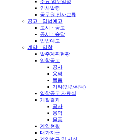
주요 업무일정
인사발령
공무원 인사교류
공고ㆍ입법예고
고시ㆍ공고
공시ㆍ송달
입법예고
계약ㆍ입찰
발주계획현황
입찰공고
공사
용역
물품
기타(민간위탁)
입찰공고 자료실
개찰결과
공사
용역
물품
계약현황
대가지급
계약법규 및 서식