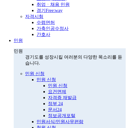
취업ㆍ채용 민원
경기Free:way
자격시험
수렵면허
가축인공수정사
간호사
민원
민원
경기도를 성장시킬 여러분의 다양한 목소리를 듣
습니다.
민원 신청
민원 신청
민원 신청
요건면제
자격증 재발급
정부 24
문서24
정보공개포털
민원서식/민원사무편람
청원 신청