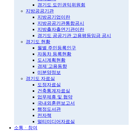
경기도 도민권익위원회
지방공공기관
지방공기업이란
지방공공기관통합공시
지방출자출연기관이란
경기도 공공기관 고용평등임금 공시
경기도 현황
월별 주민등록인구
자동차 등록현황
도시계획현황
경제˙고용동향
미분양정보
경기도 자료실
도정자료실
건축통계자료실
업무제휴 및 협약
국내외훈련보고서
행정도서관
전자책
멀티미디어자료실
소통ㆍ참여