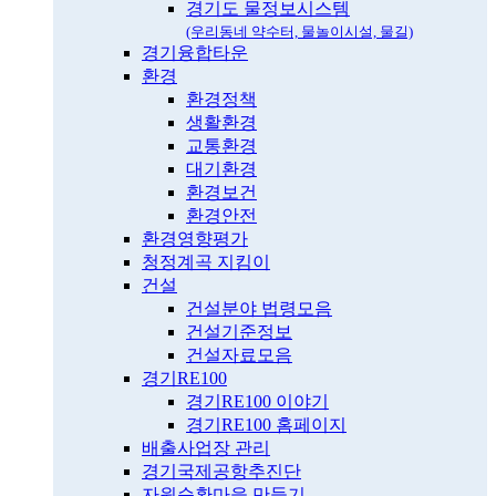
경기도 물정보시스템
(우리동네 약수터, 물놀이시설, 물길)
경기융합타운
환경
환경정책
생활환경
교통환경
대기환경
환경보건
환경안전
환경영향평가
청정계곡 지킴이
건설
건설분야 법령모음
건설기준정보
건설자료모음
경기RE100
경기RE100 이야기
경기RE100 홈페이지
배출사업장 관리
경기국제공항추진단
자원순환마을 만들기