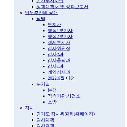
민간투자사업
성과계획서 및 성과보고서
업무추진비 공개
월별
도지사
행정1부지사
행정2부지사
경제부지사
감사위원장
감사2과
감사총괄과
감사1과
계약심사과
2022.6월 이전
분기별
본청
직속기관.사업소
소방
감사
경기도 감사위원회(홈페이지)
감사계획
감사결과