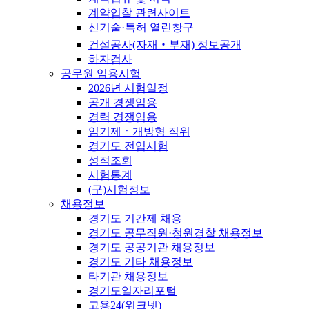
계약입찰 관련사이트
신기술·특허 열린창구
건설공사(자재‧부재) 정보공개
하자검사
공무원 임용시험
2026년 시험일정
공개 경쟁임용
경력 경쟁임용
임기제ㆍ개방형 직위
경기도 전입시험
성적조회
시험통계
(구)시험정보
채용정보
경기도 기간제 채용
경기도 공무직원·청원경찰 채용정보
경기도 공공기관 채용정보
경기도 기타 채용정보
타기관 채용정보
경기도일자리포털
고용24(워크넷)