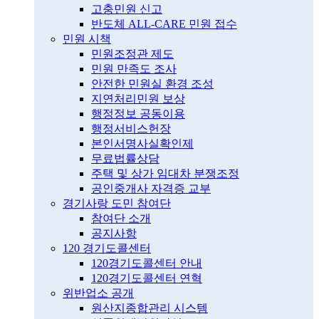
고충민원 신고
반도체 ALL-CARE 민원 접수
민원 시책
민원조정관 제도
민원 만족도 조사
안전한 민원실 환경 조성
지연처리민원 보상
행정정보 공동이용
행정서비스헌장
본인서명사실확인제
무료법률상담
주택 및 상가 임대차 분쟁조정
공인중개사 자격증 교부
경기사랑 도민 참여단
참여단 소개
공지사항
120 경기도콜센터
120경기도콜센터 안내
120경기도콜센터 연혁
위반업소 공개
원산지종합관리 시스템