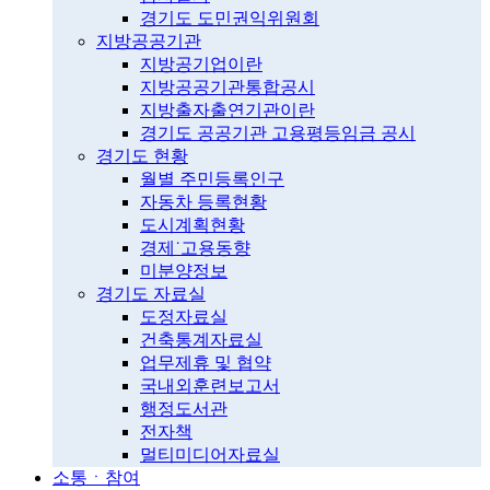
경기도 도민권익위원회
지방공공기관
지방공기업이란
지방공공기관통합공시
지방출자출연기관이란
경기도 공공기관 고용평등임금 공시
경기도 현황
월별 주민등록인구
자동차 등록현황
도시계획현황
경제˙고용동향
미분양정보
경기도 자료실
도정자료실
건축통계자료실
업무제휴 및 협약
국내외훈련보고서
행정도서관
전자책
멀티미디어자료실
소통ㆍ참여