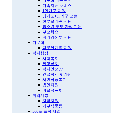
다문화 가족복지
가족지원 서비스
1인가구 지원
경기도1인가구 포털
한부모가족 지원
청소년 부모 가정 지원
부모학습
위기임산부 지원
다문화
다문화가족 지원
복지행정
사회복지
희망복지
복지안전망
긴급복지 핫라인
서민금융복지
법인지원
마을공동체
취약계층
자활지원
기부식품등
360도 돌봄 사업