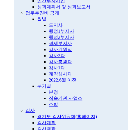
민간투자사업
성과계획서 및 성과보고서
업무추진비 공개
월별
도지사
행정1부지사
행정2부지사
경제부지사
감사위원장
감사2과
감사총괄과
감사1과
계약심사과
2022.6월 이전
분기별
본청
직속기관.사업소
소방
감사
경기도 감사위원회(홈페이지)
감사계획
감사결과