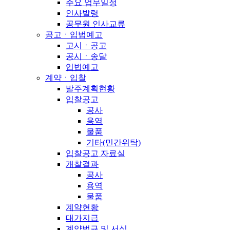
주요 업무일정
인사발령
공무원 인사교류
공고ㆍ입법예고
고시ㆍ공고
공시ㆍ송달
입법예고
계약ㆍ입찰
발주계획현황
입찰공고
공사
용역
물품
기타(민간위탁)
입찰공고 자료실
개찰결과
공사
용역
물품
계약현황
대가지급
계약법규 및 서식