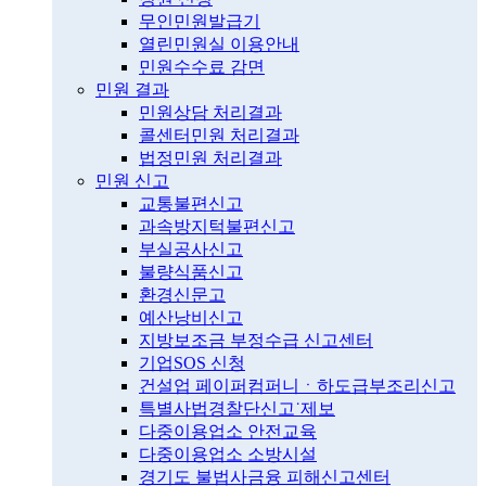
무인민원발급기
열린민원실 이용안내
민원수수료 감면
민원 결과
민원상담 처리결과
콜센터민원 처리결과
법정민원 처리결과
민원 신고
교통불편신고
과속방지턱불편신고
부실공사신고
불량식품신고
환경신문고
예산낭비신고
지방보조금 부정수급 신고센터
기업SOS 신청
건설업 페이퍼컴퍼니ㆍ하도급부조리신고
특별사법경찰단신고˙제보
다중이용업소 안전교육
다중이용업소 소방시설
경기도 불법사금융 피해신고센터