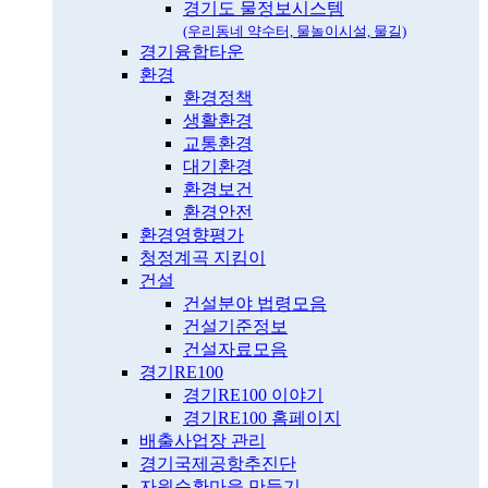
경기도 물정보시스템
(우리동네 약수터, 물놀이시설, 물길)
경기융합타운
환경
환경정책
생활환경
교통환경
대기환경
환경보건
환경안전
환경영향평가
청정계곡 지킴이
건설
건설분야 법령모음
건설기준정보
건설자료모음
경기RE100
경기RE100 이야기
경기RE100 홈페이지
배출사업장 관리
경기국제공항추진단
자원순환마을 만들기