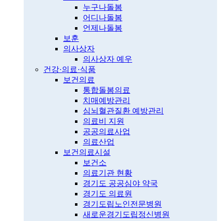
누구나돌봄
어디나돌봄
언제나돌봄
보훈
의사상자
의사상자 예우
건강·의료·식품
보건의료
통합돌봄의료
치매예방관리
심뇌혈관질환 예방관리
의료비 지원
공공의료사업
의료산업
보건의료시설
보건소
의료기관 현황
경기도 공공심야 약국
경기도 의료원
경기도립노인전문병원
새로운경기도립정신병원