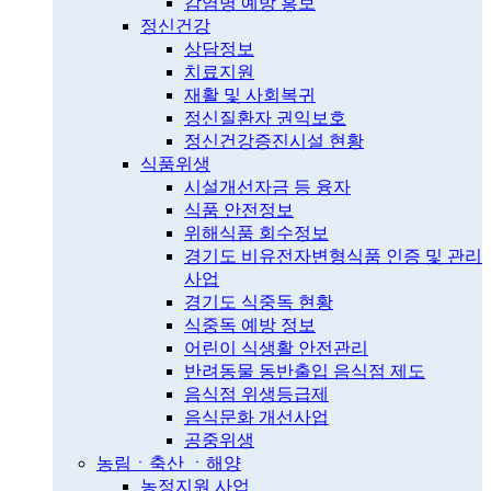
감염병 예방 홍보
정신건강
상담정보
치료지원
재활 및 사회복귀
정신질환자 권익보호
정신건강증진시설 현황
식품위생
시설개선자금 등 융자
식품 안전정보
위해식품 회수정보
경기도 비유전자변형식품 인증 및 관리
사업
경기도 식중독 현황
식중독 예방 정보
어린이 식생활 안전관리
반려동물 동반출입 음식점 제도
음식점 위생등급제
음식문화 개선사업
공중위생
농림ㆍ축산 ㆍ해양
농정지원 사업