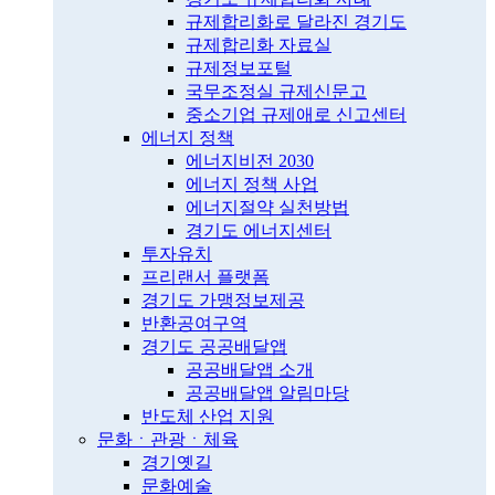
규제합리화로 달라진 경기도
규제합리화 자료실
규제정보포털
국무조정실 규제신문고
중소기업 규제애로 신고센터
에너지 정책
에너지비전 2030
에너지 정책 사업
에너지절약 실천방법
경기도 에너지센터
투자유치
프리랜서 플랫폼
경기도 가맹정보제공
반환공여구역
경기도 공공배달앱
공공배달앱 소개
공공배달앱 알림마당
반도체 산업 지원
문화ㆍ관광ㆍ체육
경기옛길
문화예술