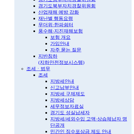
경기도북부자치경찰위원회
산업재해 예방 강화
재난별 행동요령
무더위·한파쉼터
풍수해·지진재해보험
보험 개요
가입안내
자주 묻는 질문
지반침하
(지하안전정보시스템)
조세ㆍ법무
조세
지방세안내
신고납부안내
지방세 구제제도
지방세상담
세무정보자료실
경기도 성실납세자
지방세/세외수입 고액·상습체납자 명
단공개
민간인 징수포상금 제도 안내