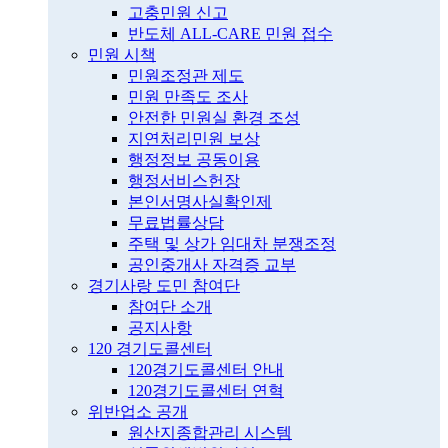
고충민원 신고
반도체 ALL-CARE 민원 접수
민원 시책
민원조정관 제도
민원 만족도 조사
안전한 민원실 환경 조성
지연처리민원 보상
행정정보 공동이용
행정서비스헌장
본인서명사실확인제
무료법률상담
주택 및 상가 임대차 분쟁조정
공인중개사 자격증 교부
경기사랑 도민 참여단
참여단 소개
공지사항
120 경기도콜센터
120경기도콜센터 안내
120경기도콜센터 연혁
위반업소 공개
원산지종합관리 시스템