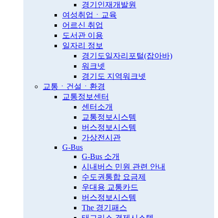
경기인재개발원
여성취업ㆍ교육
어르신 취업
도서관 이용
일자리 정보
경기도일자리포털(잡아바)
워크넷
경기도 지역워크넷
교통ㆍ건설ㆍ환경
교통정보센터
센터소개
교통정보시스템
버스정보시스템
가상전시관
G-Bus
G-Bus 소개
시내버스 민원 관련 안내
수도권통합 요금제
우대용 교통카드
버스정보시스템
The 경기패스
태그리스 결제시스템