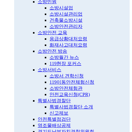
소방민원
소방시설업
소방시설관리업
건축물소방시설
소방안전관리자
소방안전 교육
응급상황대처요령
화재사고대처요령
소방안전 방송
소방월간 뉴스
119현장 포커스
소방서비스
소방서 견학신청
119이동안전체험신청
소방안전체험관
안전교육신청(CPR)
특별사법경찰단
특별사법경찰단 소개
신고제보
안전특별점검단
영조물배상공제
경기도남부자치경찰위원회