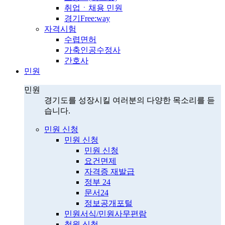
취업ㆍ채용 민원
경기Free:way
자격시험
수렵면허
가축인공수정사
간호사
민원
민원
경기도를 성장시킬 여러분의 다양한 목소리를 듣
습니다.
민원 신청
민원 신청
민원 신청
요건면제
자격증 재발급
정부 24
문서24
정보공개포털
민원서식/민원사무편람
청원 신청