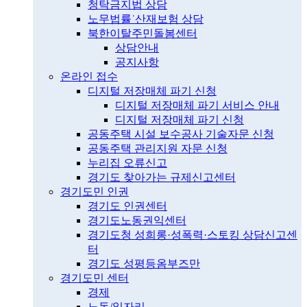
청탁금지법 상담
노무법률˙산재보험 상담
북한이탈주민돌봄센터
상담안내
공지사항
온라인 접수
디지털 저장매체 파기 신청
디지털 저장매체 파기 서비스 안내
디지털 저장매체 파기 신청
공동주택 시설 보수공사 기술자문 신청
공동주택 관리지원 자문 신청
누리집 오류신고
경기도 찾아가는 규제신고센터
경기도민 인권
경기도 인권센터
경기도노동권익센터
경기도청 성희롱·성폭력·스토킹 상담신고센
터
경기도 성평등옴부즈만
경기도민 센터
경제
노동/일자리