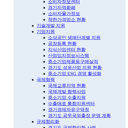
소비자정보센터
경기지역화폐
소비자물가정보
착한가격업소 현황
기술개발 지원
기업지원
소상공인 생애단계별 지원
공장등록 현황
지식산업센터 현황
산업입지정보시스템
중소기업제품등구매실적
경기도 섬유산업 지원 현황
중소기업 ESG 경영 활성화
국제협력
국제교류지역 현황
국제개발 협력사업
중소기업 수출지원
수출애로 통합지원센터
경기경제자유구역청
경기도 공무국외출장 운영 계획
규제합리화
경기도 규제합리화 사례