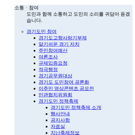
소통ㆍ참여
도민과 함께 소통하고 도민의 소리를 귀담아 듣겠
습니다.
경기도민 참여
경기도고향사랑기부제
알기쉬운 경기 자치
주민참여예산
여론조사
규제입증요청
적극행정
경기공무원대상
경기도 도민참여 공론화
이주민 영상콘텐츠 공모전
민관협치위원회
경기도민 정책축제
경기도민 정책축제 소개
행사안내
공지사항
자료실
지난축제정보