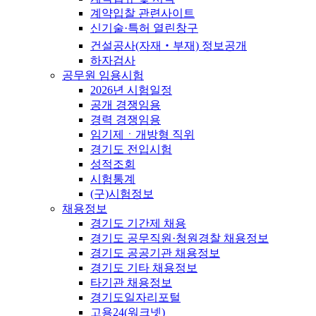
계약입찰 관련사이트
신기술·특허 열린창구
건설공사(자재‧부재) 정보공개
하자검사
공무원 임용시험
2026년 시험일정
공개 경쟁임용
경력 경쟁임용
임기제ㆍ개방형 직위
경기도 전입시험
성적조회
시험통계
(구)시험정보
채용정보
경기도 기간제 채용
경기도 공무직원·청원경찰 채용정보
경기도 공공기관 채용정보
경기도 기타 채용정보
타기관 채용정보
경기도일자리포털
고용24(워크넷)