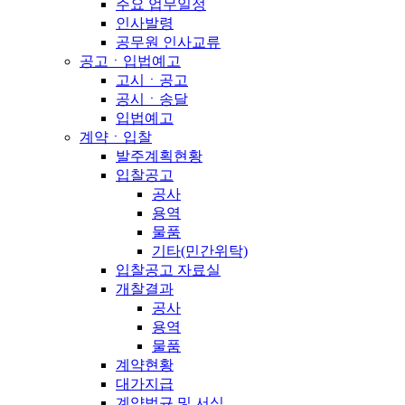
주요 업무일정
인사발령
공무원 인사교류
공고ㆍ입법예고
고시ㆍ공고
공시ㆍ송달
입법예고
계약ㆍ입찰
발주계획현황
입찰공고
공사
용역
물품
기타(민간위탁)
입찰공고 자료실
개찰결과
공사
용역
물품
계약현황
대가지급
계약법규 및 서식