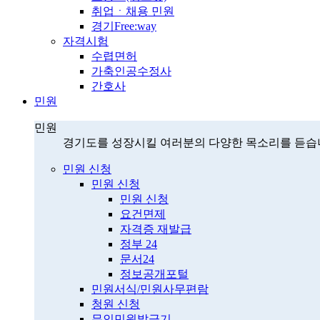
취업ㆍ채용 민원
경기Free:way
자격시험
수렵면허
가축인공수정사
간호사
민원
민원
경기도를 성장시킬 여러분의 다양한 목소리를 듣습
민원 신청
민원 신청
민원 신청
요건면제
자격증 재발급
정부 24
문서24
정보공개포털
민원서식/민원사무편람
청원 신청
무인민원발급기