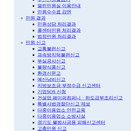
열린민원실 이용안내
민원수수료 감면
민원 결과
민원상담 처리결과
콜센터민원 처리결과
법정민원 처리결과
민원 신고
교통불편신고
과속방지턱불편신고
부실공사신고
불량식품신고
환경신문고
예산낭비신고
지방보조금 부정수급 신고센터
기업SOS 신청
건설업 페이퍼컴퍼니ㆍ하도급부조리신고
특별사법경찰단신고˙제보
다중이용업소 안전교육
다중이용업소 소방시설
경기도 불법사금융 피해신고센터
고충민원 신고