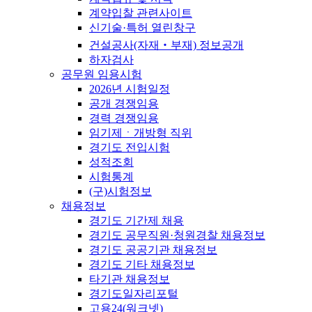
계약입찰 관련사이트
신기술·특허 열린창구
건설공사(자재‧부재) 정보공개
하자검사
공무원 임용시험
2026년 시험일정
공개 경쟁임용
경력 경쟁임용
임기제ㆍ개방형 직위
경기도 전입시험
성적조회
시험통계
(구)시험정보
채용정보
경기도 기간제 채용
경기도 공무직원·청원경찰 채용정보
경기도 공공기관 채용정보
경기도 기타 채용정보
타기관 채용정보
경기도일자리포털
고용24(워크넷)