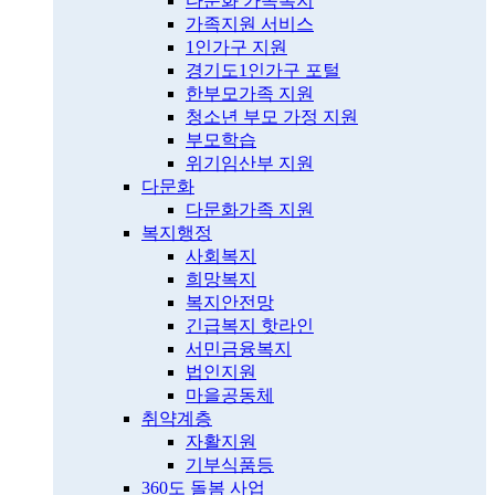
다문화 가족복지
가족지원 서비스
1인가구 지원
경기도1인가구 포털
한부모가족 지원
청소년 부모 가정 지원
부모학습
위기임산부 지원
다문화
다문화가족 지원
복지행정
사회복지
희망복지
복지안전망
긴급복지 핫라인
서민금융복지
법인지원
마을공동체
취약계층
자활지원
기부식품등
360도 돌봄 사업