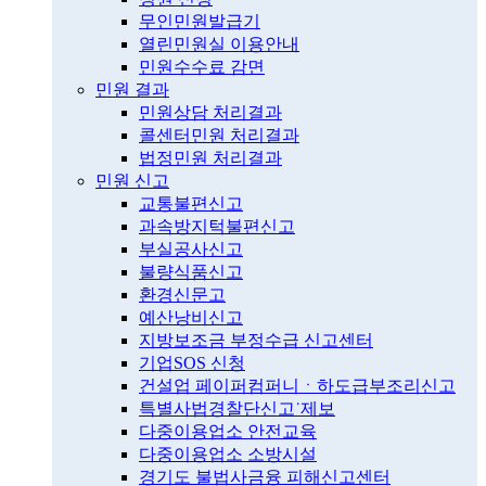
무인민원발급기
열린민원실 이용안내
민원수수료 감면
민원 결과
민원상담 처리결과
콜센터민원 처리결과
법정민원 처리결과
민원 신고
교통불편신고
과속방지턱불편신고
부실공사신고
불량식품신고
환경신문고
예산낭비신고
지방보조금 부정수급 신고센터
기업SOS 신청
건설업 페이퍼컴퍼니ㆍ하도급부조리신고
특별사법경찰단신고˙제보
다중이용업소 안전교육
다중이용업소 소방시설
경기도 불법사금융 피해신고센터