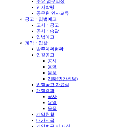
주요 업무일정
인사발령
공무원 인사교류
공고ㆍ입법예고
고시ㆍ공고
공시ㆍ송달
입법예고
계약ㆍ입찰
발주계획현황
입찰공고
공사
용역
물품
기타(민간위탁)
입찰공고 자료실
개찰결과
공사
용역
물품
계약현황
대가지급
계약법규 및 서식