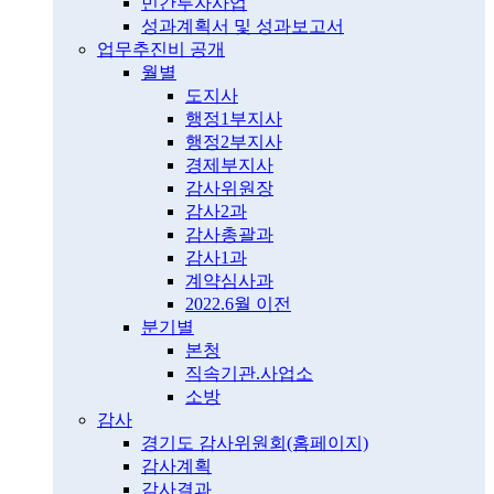
민간투자사업
성과계획서 및 성과보고서
업무추진비 공개
월별
도지사
행정1부지사
행정2부지사
경제부지사
감사위원장
감사2과
감사총괄과
감사1과
계약심사과
2022.6월 이전
분기별
본청
직속기관.사업소
소방
감사
경기도 감사위원회(홈페이지)
감사계획
감사결과