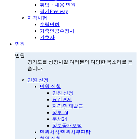
취업ㆍ채용 민원
경기Free:way
자격시험
수렵면허
가축인공수정사
간호사
민원
민원
경기도를 성장시킬 여러분의 다양한 목소리를 듣
습니다.
민원 신청
민원 신청
민원 신청
요건면제
자격증 재발급
정부 24
문서24
정보공개포털
민원서식/민원사무편람
청원 신청