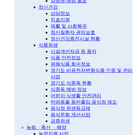
감염병 예방 홍보
정신건강
상담정보
치료지원
재활 및 사회복귀
정신질환자 권익보호
정신건강증진시설 현황
식품위생
시설개선자금 등 융자
식품 안전정보
위해식품 회수정보
경기도 비유전자변형식품 인증 및 관리
사업
경기도 식중독 현황
식중독 예방 정보
어린이 식생활 안전관리
반려동물 동반출입 음식점 제도
음식점 위생등급제
음식문화 개선사업
공중위생
농림ㆍ축산 ㆍ해양
농정지원 사업