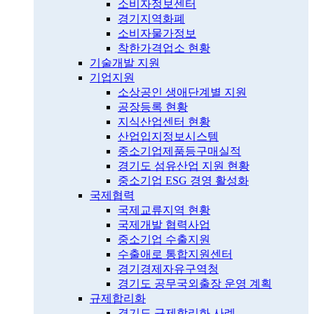
소비자정보센터
경기지역화폐
소비자물가정보
착한가격업소 현황
기술개발 지원
기업지원
소상공인 생애단계별 지원
공장등록 현황
지식산업센터 현황
산업입지정보시스템
중소기업제품등구매실적
경기도 섬유산업 지원 현황
중소기업 ESG 경영 활성화
국제협력
국제교류지역 현황
국제개발 협력사업
중소기업 수출지원
수출애로 통합지원센터
경기경제자유구역청
경기도 공무국외출장 운영 계획
규제합리화
경기도 규제합리화 사례