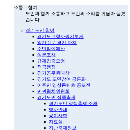
소통ㆍ참여
도민과 함께 소통하고 도민의 소리를 귀담아 듣겠
습니다.
경기도민 참여
경기도고향사랑기부제
알기쉬운 경기 자치
주민참여예산
여론조사
규제입증요청
적극행정
경기공무원대상
경기도 도민참여 공론화
이주민 영상콘텐츠 공모전
민관협치위원회
경기도민 정책축제
경기도민 정책축제 소개
행사안내
공지사항
자료실
지난축제정보