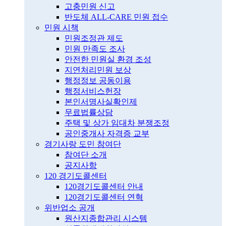
고충민원 신고
반도체 ALL-CARE 민원 접수
민원 시책
민원조정관 제도
민원 만족도 조사
안전한 민원실 환경 조성
지연처리민원 보상
행정정보 공동이용
행정서비스헌장
본인서명사실확인제
무료법률상담
주택 및 상가 임대차 분쟁조정
공인중개사 자격증 교부
경기사랑 도민 참여단
참여단 소개
공지사항
120 경기도콜센터
120경기도콜센터 안내
120경기도콜센터 연혁
위반업소 공개
원산지종합관리 시스템