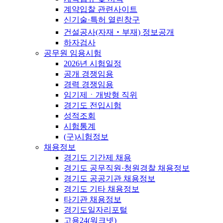
계약입찰 관련사이트
신기술·특허 열린창구
건설공사(자재‧부재) 정보공개
하자검사
공무원 임용시험
2026년 시험일정
공개 경쟁임용
경력 경쟁임용
임기제ㆍ개방형 직위
경기도 전입시험
성적조회
시험통계
(구)시험정보
채용정보
경기도 기간제 채용
경기도 공무직원·청원경찰 채용정보
경기도 공공기관 채용정보
경기도 기타 채용정보
타기관 채용정보
경기도일자리포털
고용24(워크넷)