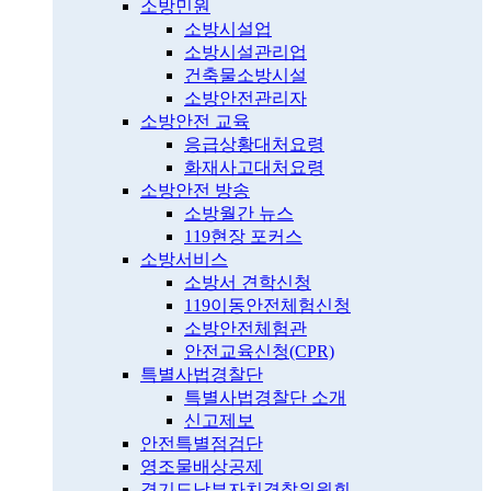
소방민원
소방시설업
소방시설관리업
건축물소방시설
소방안전관리자
소방안전 교육
응급상황대처요령
화재사고대처요령
소방안전 방송
소방월간 뉴스
119현장 포커스
소방서비스
소방서 견학신청
119이동안전체험신청
소방안전체험관
안전교육신청(CPR)
특별사법경찰단
특별사법경찰단 소개
신고제보
안전특별점검단
영조물배상공제
경기도남부자치경찰위원회