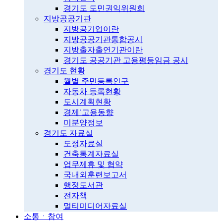
경기도 도민권익위원회
지방공공기관
지방공기업이란
지방공공기관통합공시
지방출자출연기관이란
경기도 공공기관 고용평등임금 공시
경기도 현황
월별 주민등록인구
자동차 등록현황
도시계획현황
경제˙고용동향
미분양정보
경기도 자료실
도정자료실
건축통계자료실
업무제휴 및 협약
국내외훈련보고서
행정도서관
전자책
멀티미디어자료실
소통ㆍ참여