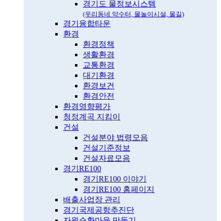
경기도 물정보시스템
(우리동네 약수터, 물놀이시설, 물길)
경기융합타운
환경
환경정책
생활환경
교통환경
대기환경
환경보건
환경안전
환경영향평가
청정계곡 지킴이
건설
건설분야 법령모음
건설기준정보
건설자료모음
경기RE100
경기RE100 이야기
경기RE100 홈페이지
배출사업장 관리
경기국제공항추진단
자원순환마을 만들기