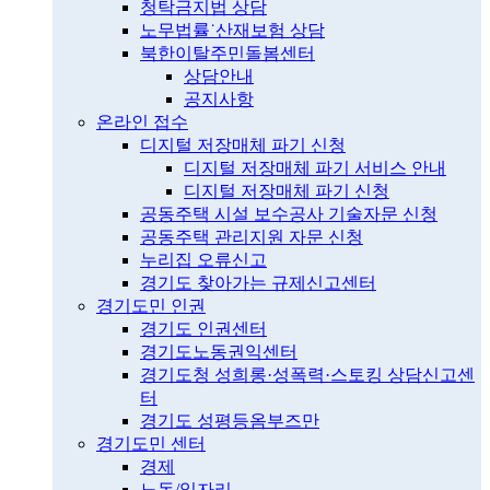
청탁금지법 상담
노무법률˙산재보험 상담
북한이탈주민돌봄센터
상담안내
공지사항
온라인 접수
디지털 저장매체 파기 신청
디지털 저장매체 파기 서비스 안내
디지털 저장매체 파기 신청
공동주택 시설 보수공사 기술자문 신청
공동주택 관리지원 자문 신청
누리집 오류신고
경기도 찾아가는 규제신고센터
경기도민 인권
경기도 인권센터
경기도노동권익센터
경기도청 성희롱·성폭력·스토킹 상담신고센
터
경기도 성평등옴부즈만
경기도민 센터
경제
노동/일자리