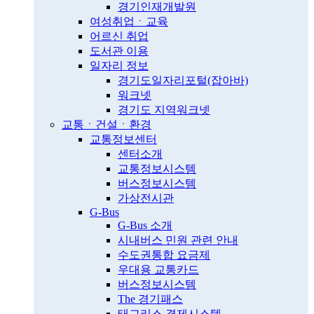
경기인재개발원
여성취업ㆍ교육
어르신 취업
도서관 이용
일자리 정보
경기도일자리포털(잡아바)
워크넷
경기도 지역워크넷
교통ㆍ건설ㆍ환경
교통정보센터
센터소개
교통정보시스템
버스정보시스템
가상전시관
G-Bus
G-Bus 소개
시내버스 민원 관련 안내
수도권통합 요금제
우대용 교통카드
버스정보시스템
The 경기패스
태그리스 결제시스템