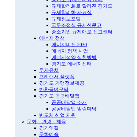
규제합리화로 달라진 경기도
규제합리화 자료실
규제정보포털
국무조정실 규제신문고
중소기업 규제애로 신고센터
에너지 정책
에너지비전 2030
에너지 정책 사업
에너지절약 실천방법
경기도 에너지센터
투자유치
프리랜서 플랫폼
경기도 가맹정보제공
반환공여구역
경기도 공공배달앱
공공배달앱 소개
공공배달앱 알림마당
반도체 산업 지원
문화ㆍ관광ㆍ체육
경기옛길
문화예술