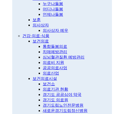
누구나돌봄
어디나돌봄
언제나돌봄
보훈
의사상자
의사상자 예우
건강·의료·식품
보건의료
통합돌봄의료
치매예방관리
심뇌혈관질환 예방관리
의료비 지원
공공의료사업
의료산업
보건의료시설
보건소
의료기관 현황
경기도 공공심야 약국
경기도 의료원
경기도립노인전문병원
새로운경기도립정신병원