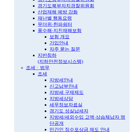
경기도북부자치경찰위원회
산업재해 예방 강화
재난별 행동요령
무더위·한파쉼터
풍수해·지진재해보험
보험 개요
가입안내
자주 묻는 질문
지반침하
(지하안전정보시스템)
조세ㆍ법무
조세
지방세안내
신고납부안내
지방세 구제제도
지방세상담
세무정보자료실
경기도 성실납세자
지방세/세외수입 고액·상습체납자 명
단공개
민간인 징수포상금 제도 안내