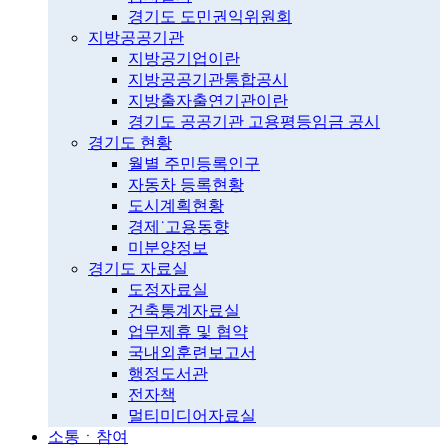
경기도 도민권익위원회
지방공공기관
지방공기업이란
지방공공기관통합공시
지방출자출연기관이란
경기도 공공기관 고용평등임금 공시
경기도 현황
월별 주민등록인구
자동차 등록현황
도시계획현황
경제˙고용동향
미분양정보
경기도 자료실
도정자료실
건축통계자료실
업무제휴 및 협약
국내외훈련보고서
행정도서관
전자책
멀티미디어자료실
소통ㆍ참여