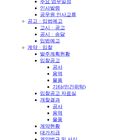
주요 업무일정
인사발령
공무원 인사교류
공고ㆍ입법예고
고시ㆍ공고
공시ㆍ송달
입법예고
계약ㆍ입찰
발주계획현황
입찰공고
공사
용역
물품
기타(민간위탁)
입찰공고 자료실
개찰결과
공사
용역
물품
계약현황
대가지급
계약법규 및 서식