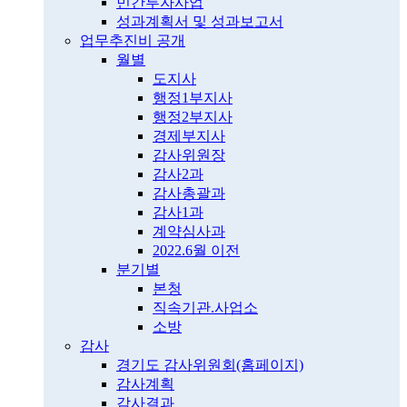
민간투자사업
성과계획서 및 성과보고서
업무추진비 공개
월별
도지사
행정1부지사
행정2부지사
경제부지사
감사위원장
감사2과
감사총괄과
감사1과
계약심사과
2022.6월 이전
분기별
본청
직속기관.사업소
소방
감사
경기도 감사위원회(홈페이지)
감사계획
감사결과