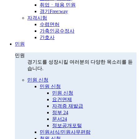
취업ㆍ채용 민원
경기Free:way
자격시험
수렵면허
가축인공수정사
간호사
민원
민원
경기도를 성장시킬 여러분의 다양한 목소리를 듣
습니다.
민원 신청
민원 신청
민원 신청
요건면제
자격증 재발급
정부 24
문서24
정보공개포털
민원서식/민원사무편람
청원 신청