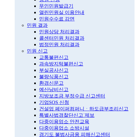
무인민원발급기
열린민원실 이용안내
민원수수료 감면
민원 결과
민원상담 처리결과
콜센터민원 처리결과
법정민원 처리결과
민원 신고
교통불편신고
과속방지턱불편신고
부실공사신고
불량식품신고
환경신문고
예산낭비신고
지방보조금 부정수급 신고센터
기업SOS 신청
건설업 페이퍼컴퍼니ㆍ하도급부조리신고
특별사법경찰단신고˙제보
다중이용업소 안전교육
다중이용업소 소방시설
경기도 불법사금융 피해신고센터