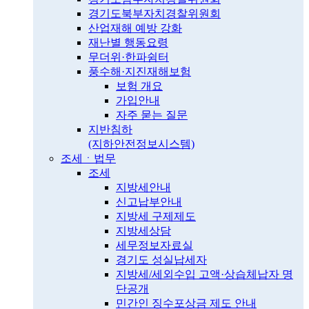
경기도북부자치경찰위원회
산업재해 예방 강화
재난별 행동요령
무더위·한파쉼터
풍수해·지진재해보험
보험 개요
가입안내
자주 묻는 질문
지반침하
(지하안전정보시스템)
조세ㆍ법무
조세
지방세안내
신고납부안내
지방세 구제제도
지방세상담
세무정보자료실
경기도 성실납세자
지방세/세외수입 고액·상습체납자 명
단공개
민간인 징수포상금 제도 안내