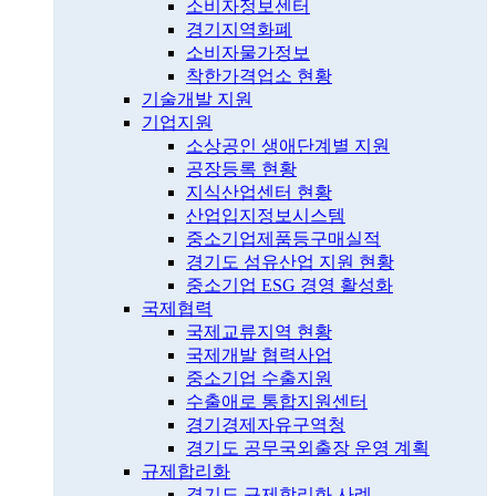
소비자정보센터
경기지역화폐
소비자물가정보
착한가격업소 현황
기술개발 지원
기업지원
소상공인 생애단계별 지원
공장등록 현황
지식산업센터 현황
산업입지정보시스템
중소기업제품등구매실적
경기도 섬유산업 지원 현황
중소기업 ESG 경영 활성화
국제협력
국제교류지역 현황
국제개발 협력사업
중소기업 수출지원
수출애로 통합지원센터
경기경제자유구역청
경기도 공무국외출장 운영 계획
규제합리화
경기도 규제합리화 사례