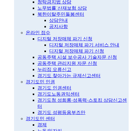
청탁금지법 상담
노무법률˙산재보험 상담
북한이탈주민돌봄센터
상담안내
공지사항
온라인 접수
디지털 저장매체 파기 신청
디지털 저장매체 파기 서비스 안내
디지털 저장매체 파기 신청
공동주택 시설 보수공사 기술자문 신청
공동주택 관리지원 자문 신청
누리집 오류신고
경기도 찾아가는 규제신고센터
경기도민 인권
경기도 인권센터
경기도노동권익센터
경기도청 성희롱·성폭력·스토킹 상담신고센
터
경기도 성평등옴부즈만
경기도민 센터
경제
노동/일자리