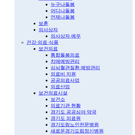
누구나돌봄
어디나돌봄
언제나돌봄
보훈
의사상자
의사상자 예우
건강·의료·식품
보건의료
통합돌봄의료
치매예방관리
심뇌혈관질환 예방관리
의료비 지원
공공의료사업
의료산업
보건의료시설
보건소
의료기관 현황
경기도 공공심야 약국
경기도 의료원
경기도립노인전문병원
새로운경기도립정신병원