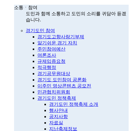
소통ㆍ참여
도민과 함께 소통하고 도민의 소리를 귀담아 듣겠
습니다.
경기도민 참여
경기도고향사랑기부제
알기쉬운 경기 자치
주민참여예산
여론조사
규제입증요청
적극행정
경기공무원대상
경기도 도민참여 공론화
이주민 영상콘텐츠 공모전
민관협치위원회
경기도민 정책축제
경기도민 정책축제 소개
행사안내
공지사항
자료실
지난축제정보