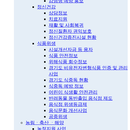
감염병 예방 홍보
정신건강
상담정보
치료지원
재활 및 사회복귀
정신질환자 권익보호
정신건강증진시설 현황
식품위생
시설개선자금 등 융자
식품 안전정보
위해식품 회수정보
경기도 비유전자변형식품 인증 및 관리
사업
경기도 식중독 현황
식중독 예방 정보
어린이 식생활 안전관리
반려동물 동반출입 음식점 제도
음식점 위생등급제
음식문화 개선사업
공중위생
농림ㆍ축산 ㆍ해양
농정지원 사업