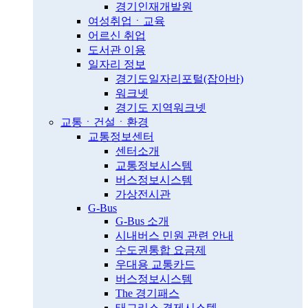
경기인재개발원
여성취업ㆍ교육
어르신 취업
도서관 이용
일자리 정보
경기도일자리포털(잡아바)
워크넷
경기도 지역워크넷
교통ㆍ건설ㆍ환경
교통정보센터
센터소개
교통정보시스템
버스정보시스템
가상전시관
G-Bus
G-Bus 소개
시내버스 민원 관련 안내
수도권통합 요금제
우대용 교통카드
버스정보시스템
The 경기패스
태그리스 결제시스템