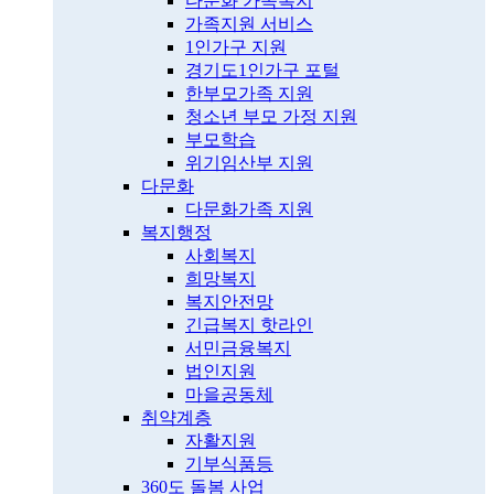
다문화 가족복지
가족지원 서비스
1인가구 지원
경기도1인가구 포털
한부모가족 지원
청소년 부모 가정 지원
부모학습
위기임산부 지원
다문화
다문화가족 지원
복지행정
사회복지
희망복지
복지안전망
긴급복지 핫라인
서민금융복지
법인지원
마을공동체
취약계층
자활지원
기부식품등
360도 돌봄 사업