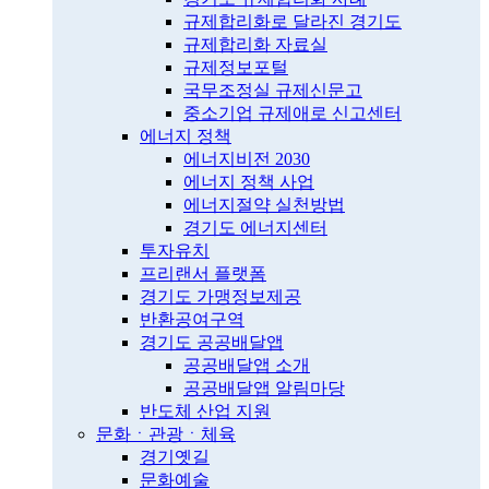
규제합리화로 달라진 경기도
규제합리화 자료실
규제정보포털
국무조정실 규제신문고
중소기업 규제애로 신고센터
에너지 정책
에너지비전 2030
에너지 정책 사업
에너지절약 실천방법
경기도 에너지센터
투자유치
프리랜서 플랫폼
경기도 가맹정보제공
반환공여구역
경기도 공공배달앱
공공배달앱 소개
공공배달앱 알림마당
반도체 산업 지원
문화ㆍ관광ㆍ체육
경기옛길
문화예술