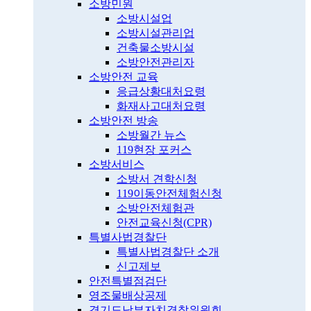
소방민원
소방시설업
소방시설관리업
건축물소방시설
소방안전관리자
소방안전 교육
응급상황대처요령
화재사고대처요령
소방안전 방송
소방월간 뉴스
119현장 포커스
소방서비스
소방서 견학신청
119이동안전체험신청
소방안전체험관
안전교육신청(CPR)
특별사법경찰단
특별사법경찰단 소개
신고제보
안전특별점검단
영조물배상공제
경기도남부자치경찰위원회