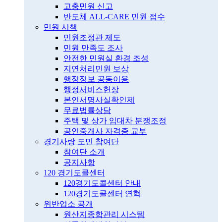
고충민원 신고
반도체 ALL-CARE 민원 접수
민원 시책
민원조정관 제도
민원 만족도 조사
안전한 민원실 환경 조성
지연처리민원 보상
행정정보 공동이용
행정서비스헌장
본인서명사실확인제
무료법률상담
주택 및 상가 임대차 분쟁조정
공인중개사 자격증 교부
경기사랑 도민 참여단
참여단 소개
공지사항
120 경기도콜센터
120경기도콜센터 안내
120경기도콜센터 연혁
위반업소 공개
원산지종합관리 시스템