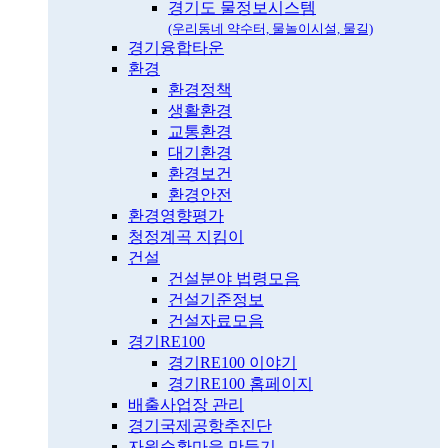
경기도 물정보시스템
(우리동네 약수터, 물놀이시설, 물길)
경기융합타운
환경
환경정책
생활환경
교통환경
대기환경
환경보건
환경안전
환경영향평가
청정계곡 지킴이
건설
건설분야 법령모음
건설기준정보
건설자료모음
경기RE100
경기RE100 이야기
경기RE100 홈페이지
배출사업장 관리
경기국제공항추진단
자원순환마을 만들기