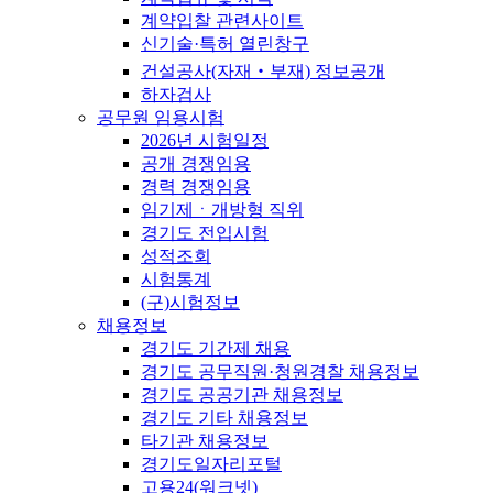
계약입찰 관련사이트
신기술·특허 열린창구
건설공사(자재‧부재) 정보공개
하자검사
공무원 임용시험
2026년 시험일정
공개 경쟁임용
경력 경쟁임용
임기제ㆍ개방형 직위
경기도 전입시험
성적조회
시험통계
(구)시험정보
채용정보
경기도 기간제 채용
경기도 공무직원·청원경찰 채용정보
경기도 공공기관 채용정보
경기도 기타 채용정보
타기관 채용정보
경기도일자리포털
고용24(워크넷)