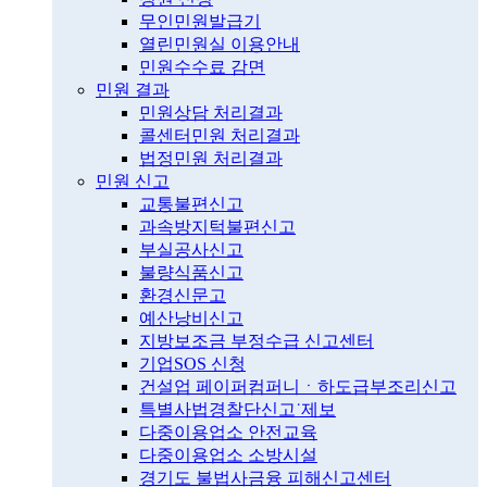
무인민원발급기
열린민원실 이용안내
민원수수료 감면
민원 결과
민원상담 처리결과
콜센터민원 처리결과
법정민원 처리결과
민원 신고
교통불편신고
과속방지턱불편신고
부실공사신고
불량식품신고
환경신문고
예산낭비신고
지방보조금 부정수급 신고센터
기업SOS 신청
건설업 페이퍼컴퍼니ㆍ하도급부조리신고
특별사법경찰단신고˙제보
다중이용업소 안전교육
다중이용업소 소방시설
경기도 불법사금융 피해신고센터