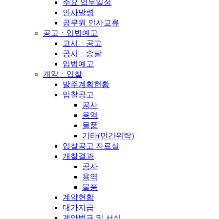
주요 업무일정
인사발령
공무원 인사교류
공고ㆍ입법예고
고시ㆍ공고
공시ㆍ송달
입법예고
계약ㆍ입찰
발주계획현황
입찰공고
공사
용역
물품
기타(민간위탁)
입찰공고 자료실
개찰결과
공사
용역
물품
계약현황
대가지급
계약법규 및 서식