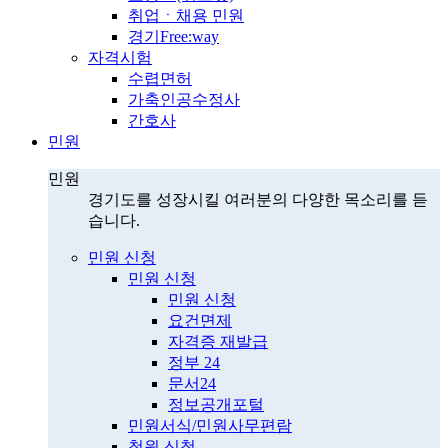
취업ㆍ채용 민원
경기Free:way
자격시험
수렵면허
가축인공수정사
간호사
민원
민원
경기도를 성장시킬 여러분의 다양한 목소리를 듣
습니다.
민원 신청
민원 신청
민원 신청
요건면제
자격증 재발급
정부 24
문서24
정보공개포털
민원서식/민원사무편람
청원 신청