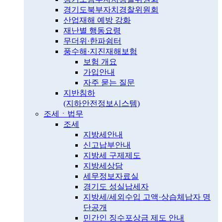
경기도북부자치경찰위원회
산업재해 예방 강화
재난별 행동요령
무더위·한파쉼터
풍수해·지진재해보험
보험 개요
가입안내
자주 묻는 질문
지반침하
(지하안전정보시스템)
조세ㆍ법무
조세
지방세안내
신고납부안내
지방세 구제제도
지방세상담
세무정보자료실
경기도 성실납세자
지방세/세외수입 고액·상습체납자 명
단공개
민간인 징수포상금 제도 안내