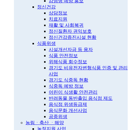
감염병 예방 홍보
정신건강
상담정보
치료지원
재활 및 사회복귀
정신질환자 권익보호
정신건강증진시설 현황
식품위생
시설개선자금 등 융자
식품 안전정보
위해식품 회수정보
경기도 비유전자변형식품 인증 및 관리
사업
경기도 식중독 현황
식중독 예방 정보
어린이 식생활 안전관리
반려동물 동반출입 음식점 제도
음식점 위생등급제
음식문화 개선사업
공중위생
농림ㆍ축산 ㆍ해양
농정지원 사업