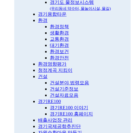
경기도 물정보시스템
(우리동네 약수터, 물놀이시설, 물길)
경기융합타운
환경
환경정책
생활환경
교통환경
대기환경
환경보건
환경안전
환경영향평가
청정계곡 지킴이
건설
건설분야 법령모음
건설기준정보
건설자료모음
경기RE100
경기RE100 이야기
경기RE100 홈페이지
배출사업장 관리
경기국제공항추진단
자원순환마을 만들기