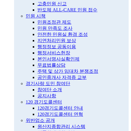
고충민원 신고
반도체 ALL-CARE 민원 접수
민원 시책
민원조정관 제도
민원 만족도 조사
안전한 민원실 환경 조성
지연처리민원 보상
행정정보 공동이용
행정서비스헌장
본인서명사실확인제
무료법률상담
주택 및 상가 임대차 분쟁조정
공인중개사 자격증 교부
경기사랑 도민 참여단
참여단 소개
공지사항
120 경기도콜센터
120경기도콜센터 안내
120경기도콜센터 연혁
위반업소 공개
원산지종합관리 시스템