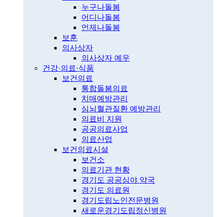
누구나돌봄
어디나돌봄
언제나돌봄
보훈
의사상자
의사상자 예우
건강·의료·식품
보건의료
통합돌봄의료
치매예방관리
심뇌혈관질환 예방관리
의료비 지원
공공의료사업
의료산업
보건의료시설
보건소
의료기관 현황
경기도 공공심야 약국
경기도 의료원
경기도립노인전문병원
새로운경기도립정신병원