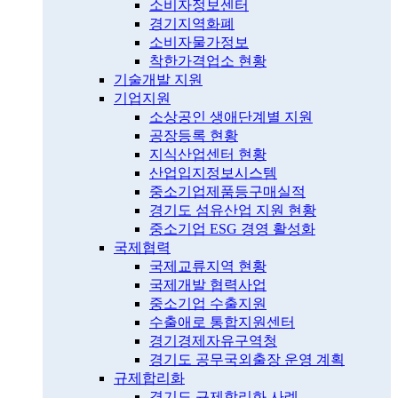
소비자정보센터
경기지역화폐
소비자물가정보
착한가격업소 현황
기술개발 지원
기업지원
소상공인 생애단계별 지원
공장등록 현황
지식산업센터 현황
산업입지정보시스템
중소기업제품등구매실적
경기도 섬유산업 지원 현황
중소기업 ESG 경영 활성화
국제협력
국제교류지역 현황
국제개발 협력사업
중소기업 수출지원
수출애로 통합지원센터
경기경제자유구역청
경기도 공무국외출장 운영 계획
규제합리화
경기도 규제합리화 사례