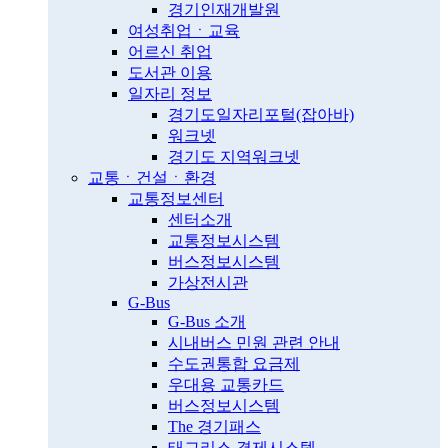
경기인재개발원
여성취업ㆍ교육
어르신 취업
도서관 이용
일자리 정보
경기도일자리포털(잡아바)
워크넷
경기도 지역워크넷
교통ㆍ건설ㆍ환경
교통정보센터
센터소개
교통정보시스템
버스정보시스템
가상전시관
G-Bus
G-Bus 소개
시내버스 민원 관련 안내
수도권통합 요금제
우대용 교통카드
버스정보시스템
The 경기패스
태그리스 결제시스템