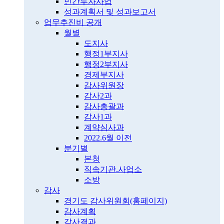
민간투자사업
성과계획서 및 성과보고서
업무추진비 공개
월별
도지사
행정1부지사
행정2부지사
경제부지사
감사위원장
감사2과
감사총괄과
감사1과
계약심사과
2022.6월 이전
분기별
본청
직속기관.사업소
소방
감사
경기도 감사위원회(홈페이지)
감사계획
감사결과