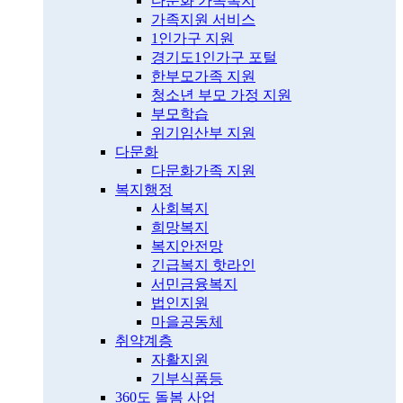
다문화 가족복지
가족지원 서비스
1인가구 지원
경기도1인가구 포털
한부모가족 지원
청소년 부모 가정 지원
부모학습
위기임산부 지원
다문화
다문화가족 지원
복지행정
사회복지
희망복지
복지안전망
긴급복지 핫라인
서민금융복지
법인지원
마을공동체
취약계층
자활지원
기부식품등
360도 돌봄 사업