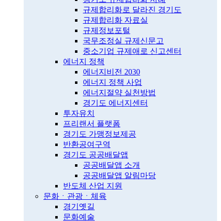
규제합리화로 달라진 경기도
규제합리화 자료실
규제정보포털
국무조정실 규제신문고
중소기업 규제애로 신고센터
에너지 정책
에너지비전 2030
에너지 정책 사업
에너지절약 실천방법
경기도 에너지센터
투자유치
프리랜서 플랫폼
경기도 가맹정보제공
반환공여구역
경기도 공공배달앱
공공배달앱 소개
공공배달앱 알림마당
반도체 산업 지원
문화ㆍ관광ㆍ체육
경기옛길
문화예술