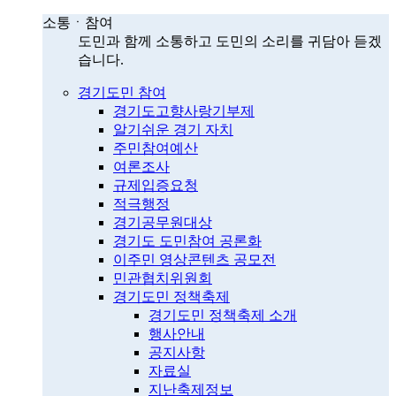
소통ㆍ참여
도민과 함께 소통하고 도민의 소리를 귀담아 듣겠
습니다.
경기도민 참여
경기도고향사랑기부제
알기쉬운 경기 자치
주민참여예산
여론조사
규제입증요청
적극행정
경기공무원대상
경기도 도민참여 공론화
이주민 영상콘텐츠 공모전
민관협치위원회
경기도민 정책축제
경기도민 정책축제 소개
행사안내
공지사항
자료실
지난축제정보