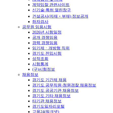
계약입찰 관련사이트
신기술·특허 열린창구
건설공사(자재‧부재) 정보공개
하자검사
공무원 임용시험
2026년 시험일정
공개 경쟁임용
경력 경쟁임용
임기제ㆍ개방형 직위
경기도 전입시험
성적조회
시험통계
(구)시험정보
채용정보
경기도 기간제 채용
경기도 공무직원·청원경찰 채용정보
경기도 공공기관 채용정보
경기도 기타 채용정보
타기관 채용정보
경기도일자리포털
고용24(워크넷)