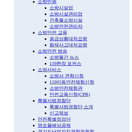
소방민원
소방시설업
소방시설관리업
건축물소방시설
소방안전관리자
소방안전 교육
응급상황대처요령
화재사고대처요령
소방안전 방송
소방월간 뉴스
119현장 포커스
소방서비스
소방서 견학신청
119이동안전체험신청
소방안전체험관
안전교육신청(CPR)
특별사법경찰단
특별사법경찰단 소개
신고제보
안전특별점검단
영조물배상공제
경기도남부자치경찰위원회