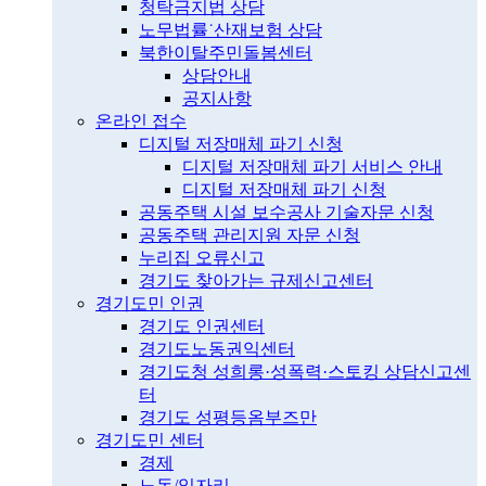
청탁금지법 상담
노무법률˙산재보험 상담
북한이탈주민돌봄센터
상담안내
공지사항
온라인 접수
디지털 저장매체 파기 신청
디지털 저장매체 파기 서비스 안내
디지털 저장매체 파기 신청
공동주택 시설 보수공사 기술자문 신청
공동주택 관리지원 자문 신청
누리집 오류신고
경기도 찾아가는 규제신고센터
경기도민 인권
경기도 인권센터
경기도노동권익센터
경기도청 성희롱·성폭력·스토킹 상담신고센
터
경기도 성평등옴부즈만
경기도민 센터
경제
노동/일자리