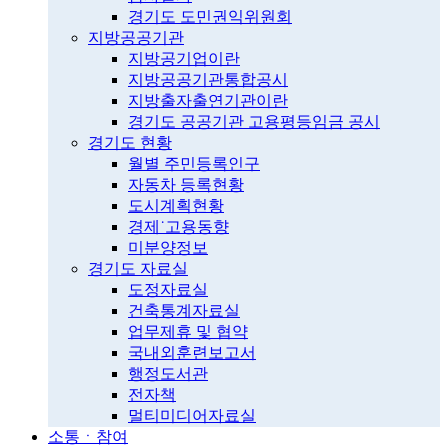
경기도 도민권익위원회
지방공공기관
지방공기업이란
지방공공기관통합공시
지방출자출연기관이란
경기도 공공기관 고용평등임금 공시
경기도 현황
월별 주민등록인구
자동차 등록현황
도시계획현황
경제˙고용동향
미분양정보
경기도 자료실
도정자료실
건축통계자료실
업무제휴 및 협약
국내외훈련보고서
행정도서관
전자책
멀티미디어자료실
소통ㆍ참여