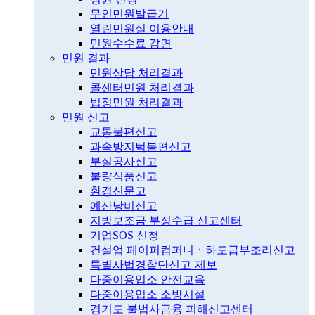
무인민원발급기
열린민원실 이용안내
민원수수료 감면
민원 결과
민원상담 처리결과
콜센터민원 처리결과
법정민원 처리결과
민원 신고
교통불편신고
과속방지턱불편신고
부실공사신고
불량식품신고
환경신문고
예산낭비신고
지방보조금 부정수급 신고센터
기업SOS 신청
건설업 페이퍼컴퍼니ㆍ하도급부조리신고
특별사법경찰단신고˙제보
다중이용업소 안전교육
다중이용업소 소방시설
경기도 불법사금융 피해신고센터