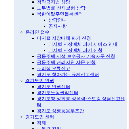
청탁금지법 상담
노무법률˙산재보험 상담
북한이탈주민돌봄센터
상담안내
공지사항
온라인 접수
디지털 저장매체 파기 신청
디지털 저장매체 파기 서비스 안내
디지털 저장매체 파기 신청
공동주택 시설 보수공사 기술자문 신청
공동주택 관리지원 자문 신청
누리집 오류신고
경기도 찾아가는 규제신고센터
경기도민 인권
경기도 인권센터
경기도노동권익센터
경기도청 성희롱·성폭력·스토킹 상담신고센
터
경기도 성평등옴부즈만
경기도민 센터
경제
노동/일자리