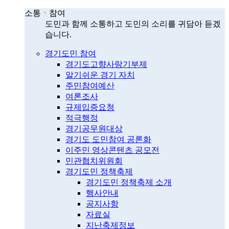
소통ㆍ참여
도민과 함께 소통하고 도민의 소리를 귀담아 듣겠
습니다.
경기도민 참여
경기도고향사랑기부제
알기쉬운 경기 자치
주민참여예산
여론조사
규제입증요청
적극행정
경기공무원대상
경기도 도민참여 공론화
이주민 영상콘텐츠 공모전
민관협치위원회
경기도민 정책축제
경기도민 정책축제 소개
행사안내
공지사항
자료실
지난축제정보