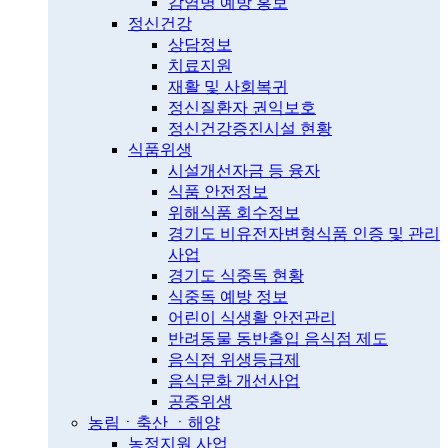
감염병 예방 홍보
정신건강
상담정보
치료지원
재활 및 사회복귀
정신질환자 권익보호
정신건강증진시설 현황
식품위생
시설개선자금 등 융자
식품 안전정보
위해식품 회수정보
경기도 비유전자변형식품 인증 및 관리
사업
경기도 식중독 현황
식중독 예방 정보
어린이 식생활 안전관리
반려동물 동반출입 음식점 제도
음식점 위생등급제
음식문화 개선사업
공중위생
농림ㆍ축산 ㆍ해양
농정지원 사업