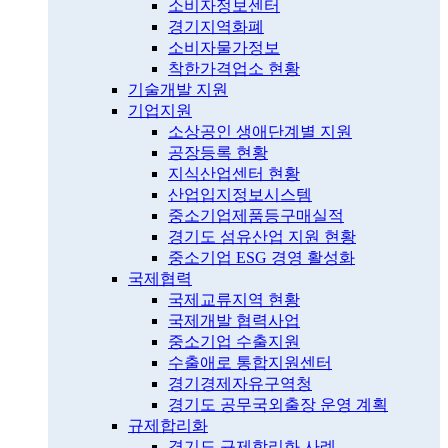
소비자정보센터
경기지역화폐
소비자물가정보
착한가격업소 현황
기술개발 지원
기업지원
소상공인 생애단계별 지원
공장등록 현황
지식산업센터 현황
산업입지정보시스템
중소기업제품등구매실적
경기도 섬유산업 지원 현황
중소기업 ESG 경영 활성화
국제협력
국제교류지역 현황
국제개발 협력사업
중소기업 수출지원
수출애로 통합지원센터
경기경제자유구역청
경기도 공무국외출장 운영 계획
규제합리화
경기도 규제합리화 사례