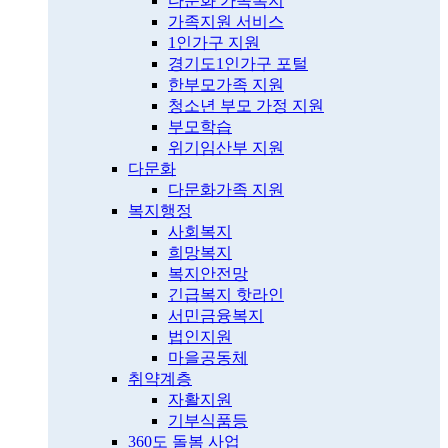
다문화 가족복지
가족지원 서비스
1인가구 지원
경기도1인가구 포털
한부모가족 지원
청소년 부모 가정 지원
부모학습
위기임산부 지원
다문화
다문화가족 지원
복지행정
사회복지
희망복지
복지안전망
긴급복지 핫라인
서민금융복지
법인지원
마을공동체
취약계층
자활지원
기부식품등
360도 돌봄 사업