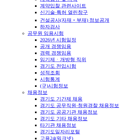
계약입찰 관련사이트
신기술·특허 열린창구
건설공사(자재‧부재) 정보공개
하자검사
공무원 임용시험
2026년 시험일정
공개 경쟁임용
경력 경쟁임용
임기제ㆍ개방형 직위
경기도 전입시험
성적조회
시험통계
(구)시험정보
채용정보
경기도 기간제 채용
경기도 공무직원·청원경찰 채용정보
경기도 공공기관 채용정보
경기도 기타 채용정보
타기관 채용정보
경기도일자리포털
고용24(워크넷)