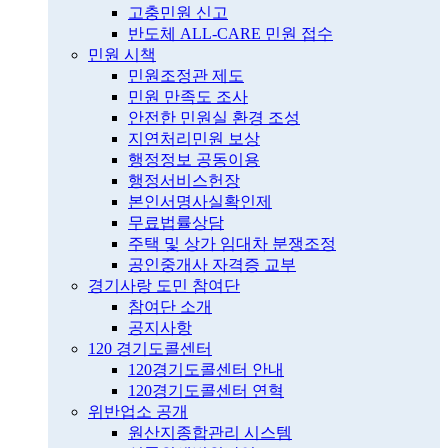
고충민원 신고
반도체 ALL-CARE 민원 접수
민원 시책
민원조정관 제도
민원 만족도 조사
안전한 민원실 환경 조성
지연처리민원 보상
행정정보 공동이용
행정서비스헌장
본인서명사실확인제
무료법률상담
주택 및 상가 임대차 분쟁조정
공인중개사 자격증 교부
경기사랑 도민 참여단
참여단 소개
공지사항
120 경기도콜센터
120경기도콜센터 안내
120경기도콜센터 연혁
위반업소 공개
원산지종합관리 시스템