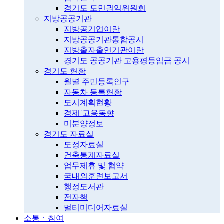
경기도 도민권익위원회
지방공공기관
지방공기업이란
지방공공기관통합공시
지방출자출연기관이란
경기도 공공기관 고용평등임금 공시
경기도 현황
월별 주민등록인구
자동차 등록현황
도시계획현황
경제˙고용동향
미분양정보
경기도 자료실
도정자료실
건축통계자료실
업무제휴 및 협약
국내외훈련보고서
행정도서관
전자책
멀티미디어자료실
소통ㆍ참여