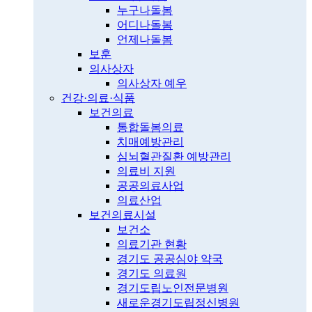
누구나돌봄
어디나돌봄
언제나돌봄
보훈
의사상자
의사상자 예우
건강·의료·식품
보건의료
통합돌봄의료
치매예방관리
심뇌혈관질환 예방관리
의료비 지원
공공의료사업
의료산업
보건의료시설
보건소
의료기관 현황
경기도 공공심야 약국
경기도 의료원
경기도립노인전문병원
새로운경기도립정신병원