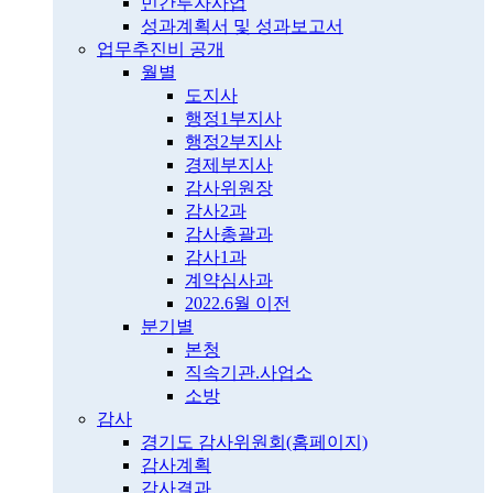
민간투자사업
성과계획서 및 성과보고서
업무추진비 공개
월별
도지사
행정1부지사
행정2부지사
경제부지사
감사위원장
감사2과
감사총괄과
감사1과
계약심사과
2022.6월 이전
분기별
본청
직속기관.사업소
소방
감사
경기도 감사위원회(홈페이지)
감사계획
감사결과