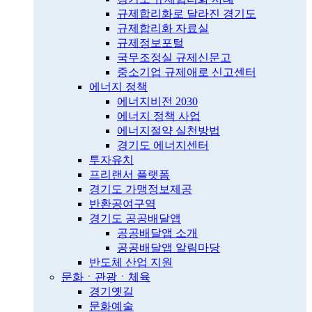
규제합리화로 달라진 경기도
규제합리화 자료실
규제정보포털
국무조정실 규제신문고
중소기업 규제애로 신고센터
에너지 정책
에너지비전 2030
에너지 정책 사업
에너지절약 실천방법
경기도 에너지센터
투자유치
프리랜서 플랫폼
경기도 가맹정보제공
반환공여구역
경기도 공공배달앱
공공배달앱 소개
공공배달앱 알림마당
반도체 산업 지원
문화ㆍ관광ㆍ체육
경기옛길
문화예술