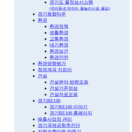
경기도 물정보시스템
(우리동네 약수터, 물놀이시설, 물길)
경기융합타운
환경
환경정책
생활환경
교통환경
대기환경
환경보건
환경안전
환경영향평가
청정계곡 지킴이
건설
건설분야 법령모음
건설기준정보
건설자료모음
경기RE100
경기RE100 이야기
경기RE100 홈페이지
배출사업장 관리
경기국제공항추진단
자원순환마을 만들기