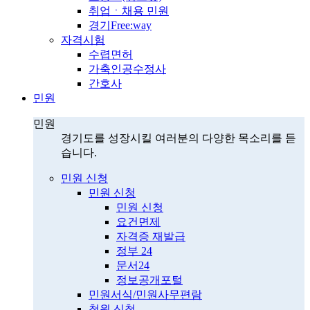
취업ㆍ채용 민원
경기Free:way
자격시험
수렵면허
가축인공수정사
간호사
민원
민원
경기도를 성장시킬 여러분의 다양한 목소리를 듣
습니다.
민원 신청
민원 신청
민원 신청
요건면제
자격증 재발급
정부 24
문서24
정보공개포털
민원서식/민원사무편람
청원 신청