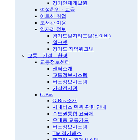
경기인재개발원
여성취업ㆍ교육
어르신 취업
도서관 이용
일자리 정보
경기도일자리포털(잡아바)
워크넷
경기도 지역워크넷
교통ㆍ건설ㆍ환경
교통정보센터
센터소개
교통정보시스템
버스정보시스템
가상전시관
G-Bus
G-Bus 소개
시내버스 민원 관련 안내
수도권통합 요금제
우대용 교통카드
버스정보시스템
The 경기패스
태그리스 결제시스템