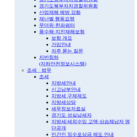
경기도북부자치경찰위원회
산업재해 예방 강화
재난별 행동요령
무더위·한파쉼터
풍수해·지진재해보험
보험 개요
가입안내
자주 묻는 질문
지반침하
(지하안전정보시스템)
조세ㆍ법무
조세
지방세안내
신고납부안내
지방세 구제제도
지방세상담
세무정보자료실
경기도 성실납세자
지방세/세외수입 고액·상습체납자 명
단공개
민간인 징수포상금 제도 안내