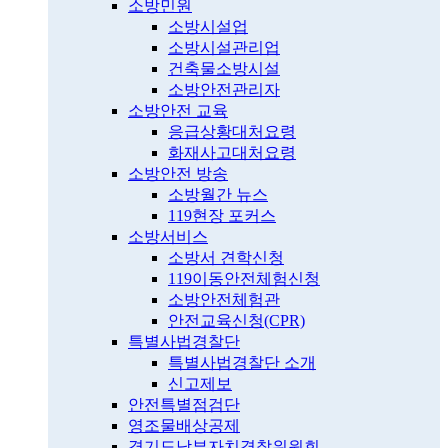
소방민원
소방시설업
소방시설관리업
건축물소방시설
소방안전관리자
소방안전 교육
응급상황대처요령
화재사고대처요령
소방안전 방송
소방월간 뉴스
119현장 포커스
소방서비스
소방서 견학신청
119이동안전체험신청
소방안전체험관
안전교육신청(CPR)
특별사법경찰단
특별사법경찰단 소개
신고제보
안전특별점검단
영조물배상공제
경기도남부자치경찰위원회