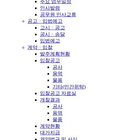
주요 업무일정
인사발령
공무원 인사교류
공고ㆍ입법예고
고시ㆍ공고
공시ㆍ송달
입법예고
계약ㆍ입찰
발주계획현황
입찰공고
공사
용역
물품
기타(민간위탁)
입찰공고 자료실
개찰결과
공사
용역
물품
계약현황
대가지급
계약법규 및 서식