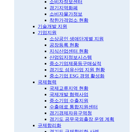
소비자정보센터
경기지역화폐
소비자물가정보
착한가격업소 현황
기술개발 지원
기업지원
소상공인 생애단계별 지원
공장등록 현황
지식산업센터 현황
산업입지정보시스템
중소기업제품등구매실적
경기도 섬유산업 지원 현황
중소기업 ESG 경영 활성화
국제협력
국제교류지역 현황
국제개발 협력사업
중소기업 수출지원
수출애로 통합지원센터
경기경제자유구역청
경기도 공무국외출장 운영 계획
규제합리화
경기도 규제합리화 사례