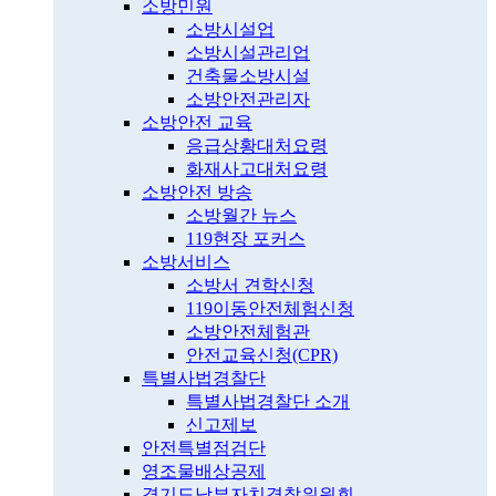
소방민원
소방시설업
소방시설관리업
건축물소방시설
소방안전관리자
소방안전 교육
응급상황대처요령
화재사고대처요령
소방안전 방송
소방월간 뉴스
119현장 포커스
소방서비스
소방서 견학신청
119이동안전체험신청
소방안전체험관
안전교육신청(CPR)
특별사법경찰단
특별사법경찰단 소개
신고제보
안전특별점검단
영조물배상공제
경기도남부자치경찰위원회