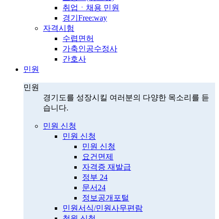
취업ㆍ채용 민원
경기Free:way
자격시험
수렵면허
가축인공수정사
간호사
민원
민원
경기도를 성장시킬 여러분의 다양한 목소리를 듣
습니다.
민원 신청
민원 신청
민원 신청
요건면제
자격증 재발급
정부 24
문서24
정보공개포털
민원서식/민원사무편람
청원 신청