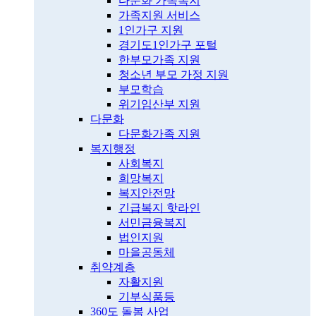
다문화 가족복지
가족지원 서비스
1인가구 지원
경기도1인가구 포털
한부모가족 지원
청소년 부모 가정 지원
부모학습
위기임산부 지원
다문화
다문화가족 지원
복지행정
사회복지
희망복지
복지안전망
긴급복지 핫라인
서민금융복지
법인지원
마을공동체
취약계층
자활지원
기부식품등
360도 돌봄 사업