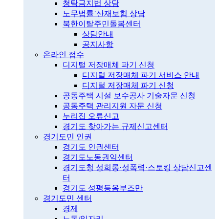
청탁금지법 상담
노무법률˙산재보험 상담
북한이탈주민돌봄센터
상담안내
공지사항
온라인 접수
디지털 저장매체 파기 신청
디지털 저장매체 파기 서비스 안내
디지털 저장매체 파기 신청
공동주택 시설 보수공사 기술자문 신청
공동주택 관리지원 자문 신청
누리집 오류신고
경기도 찾아가는 규제신고센터
경기도민 인권
경기도 인권센터
경기도노동권익센터
경기도청 성희롱·성폭력·스토킹 상담신고센
터
경기도 성평등옴부즈만
경기도민 센터
경제
노동/일자리