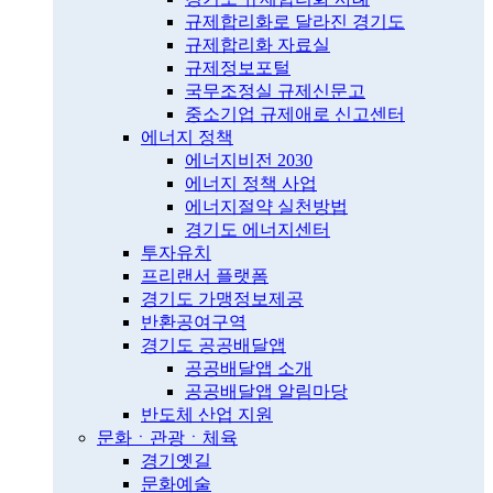
규제합리화로 달라진 경기도
규제합리화 자료실
규제정보포털
국무조정실 규제신문고
중소기업 규제애로 신고센터
에너지 정책
에너지비전 2030
에너지 정책 사업
에너지절약 실천방법
경기도 에너지센터
투자유치
프리랜서 플랫폼
경기도 가맹정보제공
반환공여구역
경기도 공공배달앱
공공배달앱 소개
공공배달앱 알림마당
반도체 산업 지원
문화ㆍ관광ㆍ체육
경기옛길
문화예술