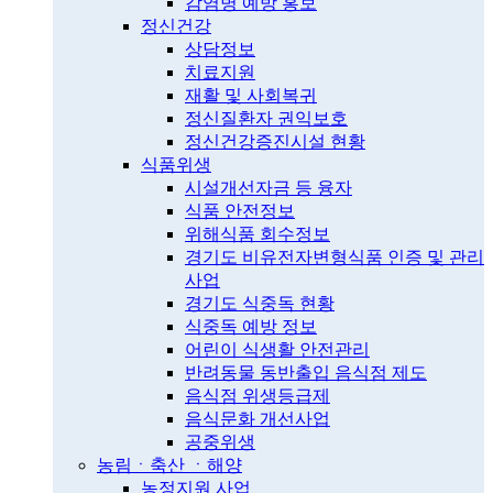
감염병 예방 홍보
정신건강
상담정보
치료지원
재활 및 사회복귀
정신질환자 권익보호
정신건강증진시설 현황
식품위생
시설개선자금 등 융자
식품 안전정보
위해식품 회수정보
경기도 비유전자변형식품 인증 및 관리
사업
경기도 식중독 현황
식중독 예방 정보
어린이 식생활 안전관리
반려동물 동반출입 음식점 제도
음식점 위생등급제
음식문화 개선사업
공중위생
농림ㆍ축산 ㆍ해양
농정지원 사업