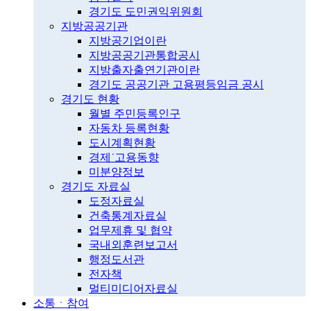
경기도 도민권익위원회
지방공공기관
지방공기업이란
지방공공기관통합공시
지방출자출연기관이란
경기도 공공기관 고용평등임금 공시
경기도 현황
월별 주민등록인구
자동차 등록현황
도시계획현황
경제˙고용동향
미분양정보
경기도 자료실
도정자료실
건축통계자료실
업무제휴 및 협약
국내외훈련보고서
행정도서관
전자책
멀티미디어자료실
소통ㆍ참여