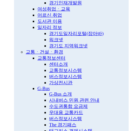
경기인재개발원
여성취업ㆍ교육
어르신 취업
도서관 이용
일자리 정보
경기도일자리포털(잡아바)
워크넷
경기도 지역워크넷
교통ㆍ건설ㆍ환경
교통정보센터
센터소개
교통정보시스템
버스정보시스템
가상전시관
G-Bus
G-Bus 소개
시내버스 민원 관련 안내
수도권통합 요금제
우대용 교통카드
버스정보시스템
The 경기패스
태그리스 결제시스템