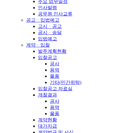
주요 업무일정
인사발령
공무원 인사교류
공고ㆍ입법예고
고시ㆍ공고
공시ㆍ송달
입법예고
계약ㆍ입찰
발주계획현황
입찰공고
공사
용역
물품
기타(민간위탁)
입찰공고 자료실
개찰결과
공사
용역
물품
계약현황
대가지급
계약법규 및 서식