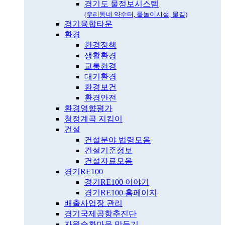
경기도 물정보시스템
(우리동네 약수터, 물놀이시설, 물길)
경기융합타운
환경
환경정책
생활환경
교통환경
대기환경
환경보건
환경안전
환경영향평가
청정계곡 지킴이
건설
건설분야 법령모음
건설기준정보
건설자료모음
경기RE100
경기RE100 이야기
경기RE100 홈페이지
배출사업장 관리
경기국제공항추진단
자원순환마을 만들기