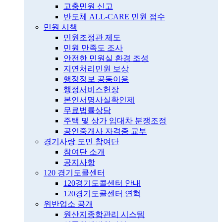
고충민원 신고
반도체 ALL-CARE 민원 접수
민원 시책
민원조정관 제도
민원 만족도 조사
안전한 민원실 환경 조성
지연처리민원 보상
행정정보 공동이용
행정서비스헌장
본인서명사실확인제
무료법률상담
주택 및 상가 임대차 분쟁조정
공인중개사 자격증 교부
경기사랑 도민 참여단
참여단 소개
공지사항
120 경기도콜센터
120경기도콜센터 안내
120경기도콜센터 연혁
위반업소 공개
원산지종합관리 시스템