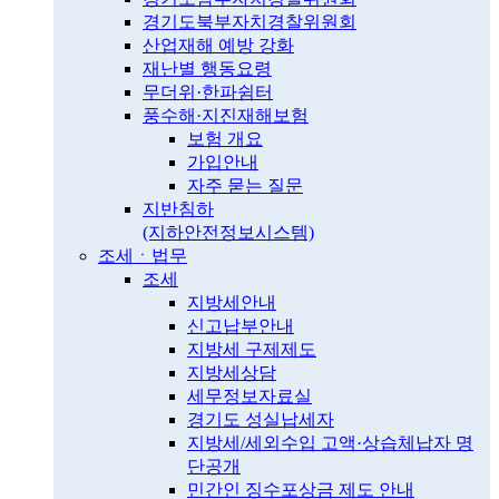
경기도북부자치경찰위원회
산업재해 예방 강화
재난별 행동요령
무더위·한파쉼터
풍수해·지진재해보험
보험 개요
가입안내
자주 묻는 질문
지반침하
(지하안전정보시스템)
조세ㆍ법무
조세
지방세안내
신고납부안내
지방세 구제제도
지방세상담
세무정보자료실
경기도 성실납세자
지방세/세외수입 고액·상습체납자 명
단공개
민간인 징수포상금 제도 안내