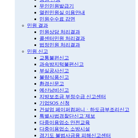
무인민원발급기
열린민원실 이용안내
민원수수료 감면
민원 결과
민원상담 처리결과
콜센터민원 처리결과
법정민원 처리결과
민원 신고
교통불편신고
과속방지턱불편신고
부실공사신고
불량식품신고
환경신문고
예산낭비신고
지방보조금 부정수급 신고센터
기업SOS 신청
건설업 페이퍼컴퍼니ㆍ하도급부조리신고
특별사법경찰단신고˙제보
다중이용업소 안전교육
다중이용업소 소방시설
경기도 불법사금융 피해신고센터