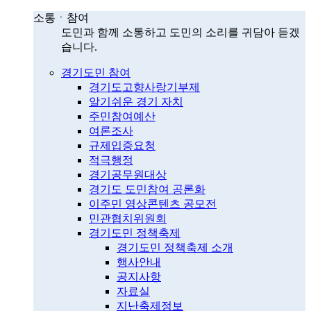
소통ㆍ참여
도민과 함께 소통하고 도민의 소리를 귀담아 듣겠
습니다.
경기도민 참여
경기도고향사랑기부제
알기쉬운 경기 자치
주민참여예산
여론조사
규제입증요청
적극행정
경기공무원대상
경기도 도민참여 공론화
이주민 영상콘텐츠 공모전
민관협치위원회
경기도민 정책축제
경기도민 정책축제 소개
행사안내
공지사항
자료실
지난축제정보