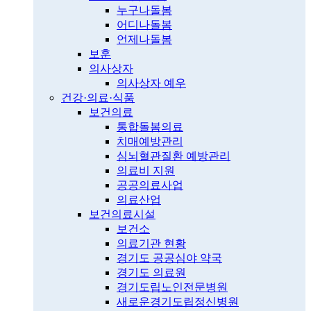
누구나돌봄
어디나돌봄
언제나돌봄
보훈
의사상자
의사상자 예우
건강·의료·식품
보건의료
통합돌봄의료
치매예방관리
심뇌혈관질환 예방관리
의료비 지원
공공의료사업
의료산업
보건의료시설
보건소
의료기관 현황
경기도 공공심야 약국
경기도 의료원
경기도립노인전문병원
새로운경기도립정신병원