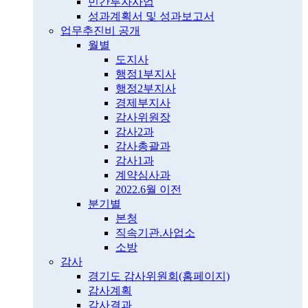
민간투자사업
성과계획서 및 성과보고서
업무추진비 공개
월별
도지사
행정1부지사
행정2부지사
경제부지사
감사위원장
감사2과
감사총괄과
감사1과
계약심사과
2022.6월 이전
분기별
본청
직속기관.사업소
소방
감사
경기도 감사위원회(홈페이지)
감사계획
감사결과