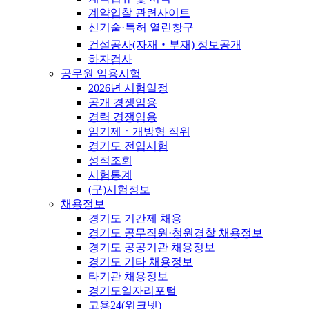
계약입찰 관련사이트
신기술·특허 열린창구
건설공사(자재‧부재) 정보공개
하자검사
공무원 임용시험
2026년 시험일정
공개 경쟁임용
경력 경쟁임용
임기제ㆍ개방형 직위
경기도 전입시험
성적조회
시험통계
(구)시험정보
채용정보
경기도 기간제 채용
경기도 공무직원·청원경찰 채용정보
경기도 공공기관 채용정보
경기도 기타 채용정보
타기관 채용정보
경기도일자리포털
고용24(워크넷)