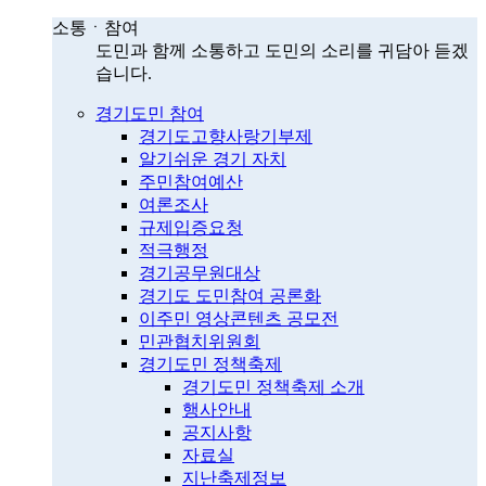
소통ㆍ참여
도민과 함께 소통하고 도민의 소리를 귀담아 듣겠
습니다.
경기도민 참여
경기도고향사랑기부제
알기쉬운 경기 자치
주민참여예산
여론조사
규제입증요청
적극행정
경기공무원대상
경기도 도민참여 공론화
이주민 영상콘텐츠 공모전
민관협치위원회
경기도민 정책축제
경기도민 정책축제 소개
행사안내
공지사항
자료실
지난축제정보