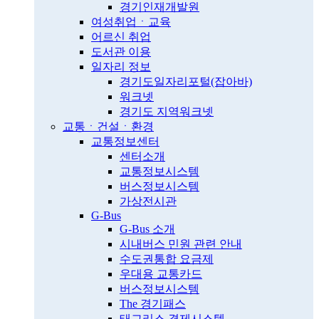
경기인재개발원
여성취업ㆍ교육
어르신 취업
도서관 이용
일자리 정보
경기도일자리포털(잡아바)
워크넷
경기도 지역워크넷
교통ㆍ건설ㆍ환경
교통정보센터
센터소개
교통정보시스템
버스정보시스템
가상전시관
G-Bus
G-Bus 소개
시내버스 민원 관련 안내
수도권통합 요금제
우대용 교통카드
버스정보시스템
The 경기패스
태그리스 결제시스템