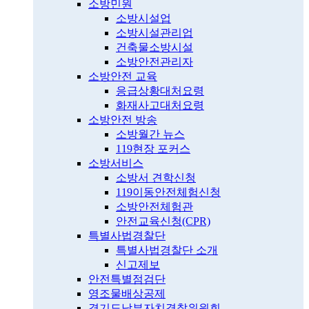
소방민원
소방시설업
소방시설관리업
건축물소방시설
소방안전관리자
소방안전 교육
응급상황대처요령
화재사고대처요령
소방안전 방송
소방월간 뉴스
119현장 포커스
소방서비스
소방서 견학신청
119이동안전체험신청
소방안전체험관
안전교육신청(CPR)
특별사법경찰단
특별사법경찰단 소개
신고제보
안전특별점검단
영조물배상공제
경기도남부자치경찰위원회