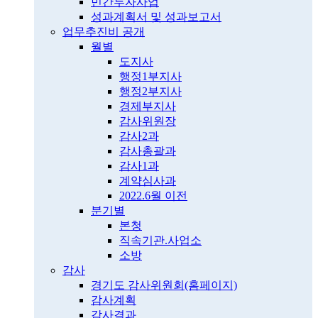
민간투자사업
성과계획서 및 성과보고서
업무추진비 공개
월별
도지사
행정1부지사
행정2부지사
경제부지사
감사위원장
감사2과
감사총괄과
감사1과
계약심사과
2022.6월 이전
분기별
본청
직속기관.사업소
소방
감사
경기도 감사위원회(홈페이지)
감사계획
감사결과