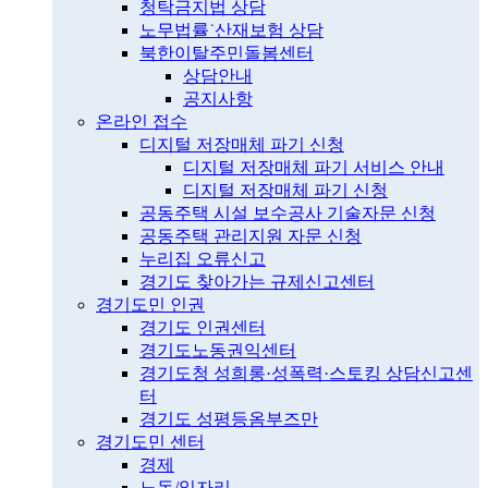
청탁금지법 상담
노무법률˙산재보험 상담
북한이탈주민돌봄센터
상담안내
공지사항
온라인 접수
디지털 저장매체 파기 신청
디지털 저장매체 파기 서비스 안내
디지털 저장매체 파기 신청
공동주택 시설 보수공사 기술자문 신청
공동주택 관리지원 자문 신청
누리집 오류신고
경기도 찾아가는 규제신고센터
경기도민 인권
경기도 인권센터
경기도노동권익센터
경기도청 성희롱·성폭력·스토킹 상담신고센
터
경기도 성평등옴부즈만
경기도민 센터
경제
노동/일자리