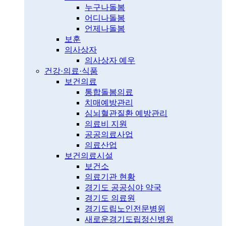
누구나돌봄
어디나돌봄
언제나돌봄
보훈
의사상자
의사상자 예우
건강·의료·식품
보건의료
통합돌봄의료
치매예방관리
심뇌혈관질환 예방관리
의료비 지원
공공의료사업
의료산업
보건의료시설
보건소
의료기관 현황
경기도 공공심야 약국
경기도 의료원
경기도립노인전문병원
새로운경기도립정신병원