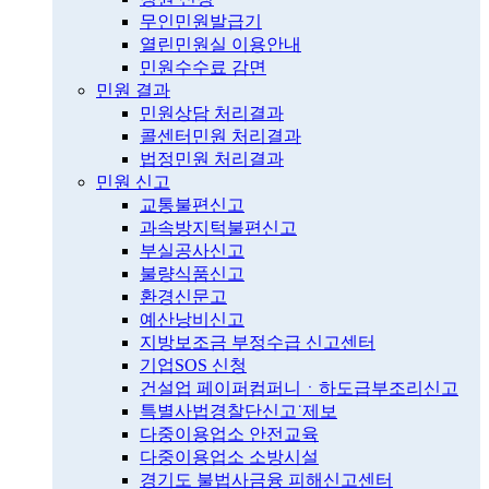
무인민원발급기
열린민원실 이용안내
민원수수료 감면
민원 결과
민원상담 처리결과
콜센터민원 처리결과
법정민원 처리결과
민원 신고
교통불편신고
과속방지턱불편신고
부실공사신고
불량식품신고
환경신문고
예산낭비신고
지방보조금 부정수급 신고센터
기업SOS 신청
건설업 페이퍼컴퍼니ㆍ하도급부조리신고
특별사법경찰단신고˙제보
다중이용업소 안전교육
다중이용업소 소방시설
경기도 불법사금융 피해신고센터