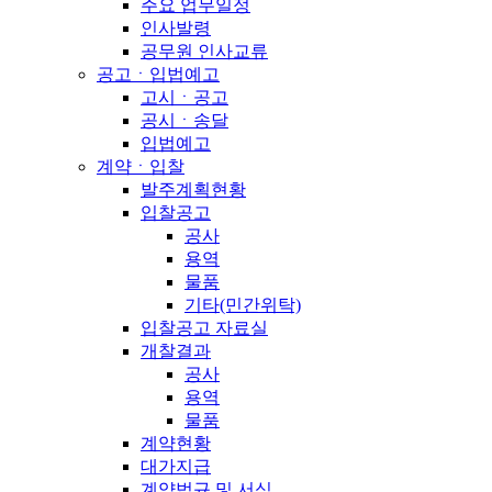
주요 업무일정
인사발령
공무원 인사교류
공고ㆍ입법예고
고시ㆍ공고
공시ㆍ송달
입법예고
계약ㆍ입찰
발주계획현황
입찰공고
공사
용역
물품
기타(민간위탁)
입찰공고 자료실
개찰결과
공사
용역
물품
계약현황
대가지급
계약법규 및 서식