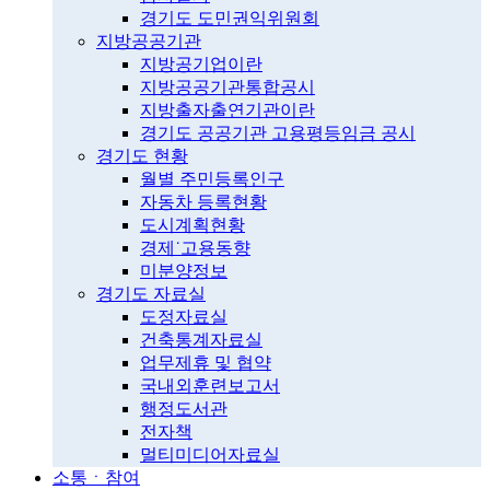
경기도 도민권익위원회
지방공공기관
지방공기업이란
지방공공기관통합공시
지방출자출연기관이란
경기도 공공기관 고용평등임금 공시
경기도 현황
월별 주민등록인구
자동차 등록현황
도시계획현황
경제˙고용동향
미분양정보
경기도 자료실
도정자료실
건축통계자료실
업무제휴 및 협약
국내외훈련보고서
행정도서관
전자책
멀티미디어자료실
소통ㆍ참여