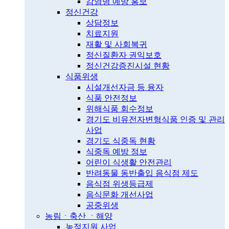
감염병 예방 홍보
정신건강
상담정보
치료지원
재활 및 사회복귀
정신질환자 권익보호
정신건강증진시설 현황
식품위생
시설개선자금 등 융자
식품 안전정보
위해식품 회수정보
경기도 비유전자변형식품 인증 및 관리
사업
경기도 식중독 현황
식중독 예방 정보
어린이 식생활 안전관리
반려동물 동반출입 음식점 제도
음식점 위생등급제
음식문화 개선사업
공중위생
농림ㆍ축산 ㆍ해양
농정지원 사업