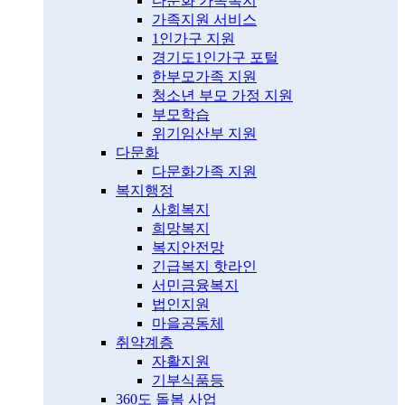
다문화 가족복지
가족지원 서비스
1인가구 지원
경기도1인가구 포털
한부모가족 지원
청소년 부모 가정 지원
부모학습
위기임산부 지원
다문화
다문화가족 지원
복지행정
사회복지
희망복지
복지안전망
긴급복지 핫라인
서민금융복지
법인지원
마을공동체
취약계층
자활지원
기부식품등
360도 돌봄 사업