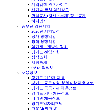
계약입찰 관련사이트
신기술·특허 열린창구
건설공사(자재‧부재) 정보공개
하자검사
공무원 임용시험
2026년 시험일정
공개 경쟁임용
경력 경쟁임용
임기제ㆍ개방형 직위
경기도 전입시험
성적조회
시험통계
(구)시험정보
채용정보
경기도 기간제 채용
경기도 공무직원·청원경찰 채용정보
경기도 공공기관 채용정보
경기도 기타 채용정보
타기관 채용정보
경기도일자리포털
고용24(워크넷)