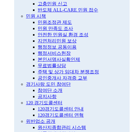
고충민원 신고
반도체 ALL-CARE 민원 접수
민원 시책
민원조정관 제도
민원 만족도 조사
안전한 민원실 환경 조성
지연처리민원 보상
행정정보 공동이용
행정서비스헌장
본인서명사실확인제
무료법률상담
주택 및 상가 임대차 분쟁조정
공인중개사 자격증 교부
경기사랑 도민 참여단
참여단 소개
공지사항
120 경기도콜센터
120경기도콜센터 안내
120경기도콜센터 연혁
위반업소 공개
원산지종합관리 시스템