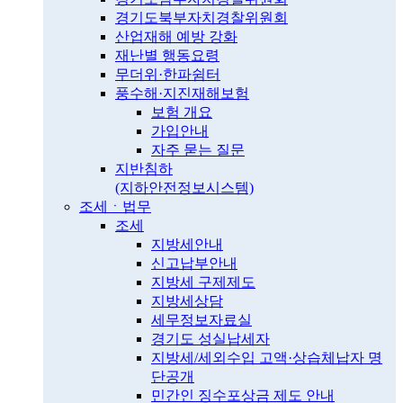
경기도북부자치경찰위원회
산업재해 예방 강화
재난별 행동요령
무더위·한파쉼터
풍수해·지진재해보험
보험 개요
가입안내
자주 묻는 질문
지반침하
(지하안전정보시스템)
조세ㆍ법무
조세
지방세안내
신고납부안내
지방세 구제제도
지방세상담
세무정보자료실
경기도 성실납세자
지방세/세외수입 고액·상습체납자 명
단공개
민간인 징수포상금 제도 안내