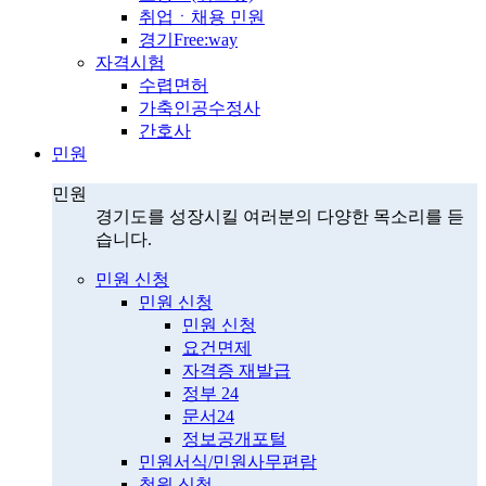
취업ㆍ채용 민원
경기Free:way
자격시험
수렵면허
가축인공수정사
간호사
민원
민원
경기도를 성장시킬 여러분의 다양한 목소리를 듣
습니다.
민원 신청
민원 신청
민원 신청
요건면제
자격증 재발급
정부 24
문서24
정보공개포털
민원서식/민원사무편람
청원 신청