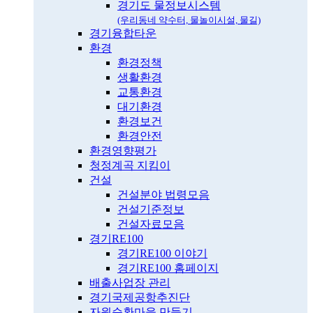
경기도 물정보시스템
(우리동네 약수터, 물놀이시설, 물길)
경기융합타운
환경
환경정책
생활환경
교통환경
대기환경
환경보건
환경안전
환경영향평가
청정계곡 지킴이
건설
건설분야 법령모음
건설기준정보
건설자료모음
경기RE100
경기RE100 이야기
경기RE100 홈페이지
배출사업장 관리
경기국제공항추진단
자원순환마을 만들기