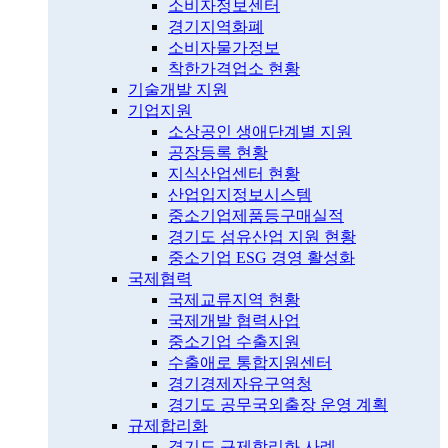
소비자정보센터
경기지역화폐
소비자물가정보
착한가격업소 현황
기술개발 지원
기업지원
소상공인 생애단계별 지원
공장등록 현황
지식산업센터 현황
산업입지정보시스템
중소기업제품등구매실적
경기도 섬유산업 지원 현황
중소기업 ESG 경영 활성화
국제협력
국제교류지역 현황
국제개발 협력사업
중소기업 수출지원
수출애로 통합지원센터
경기경제자유구역청
경기도 공무국외출장 운영 계획
규제합리화
경기도 규제합리화 사례