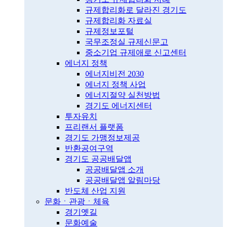
규제합리화로 달라진 경기도
규제합리화 자료실
규제정보포털
국무조정실 규제신문고
중소기업 규제애로 신고센터
에너지 정책
에너지비전 2030
에너지 정책 사업
에너지절약 실천방법
경기도 에너지센터
투자유치
프리랜서 플랫폼
경기도 가맹정보제공
반환공여구역
경기도 공공배달앱
공공배달앱 소개
공공배달앱 알림마당
반도체 산업 지원
문화ㆍ관광ㆍ체육
경기옛길
문화예술