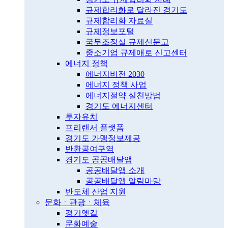
규제합리화로 달라진 경기도
규제합리화 자료실
규제정보포털
국무조정실 규제신문고
중소기업 규제애로 신고센터
에너지 정책
에너지비전 2030
에너지 정책 사업
에너지절약 실천방법
경기도 에너지센터
투자유치
프리랜서 플랫폼
경기도 가맹정보제공
반환공여구역
경기도 공공배달앱
공공배달앱 소개
공공배달앱 알림마당
반도체 산업 지원
문화ㆍ관광ㆍ체육
경기옛길
문화예술