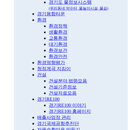
경기도 물정보시스템
(우리동네 약수터, 물놀이시설, 물길)
경기융합타운
환경
환경정책
생활환경
교통환경
대기환경
환경보건
환경안전
환경영향평가
청정계곡 지킴이
건설
건설분야 법령모음
건설기준정보
건설자료모음
경기RE100
경기RE100 이야기
경기RE100 홈페이지
배출사업장 관리
경기국제공항추진단
자원순환마을 만들기