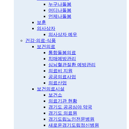
누구나돌봄
어디나돌봄
언제나돌봄
보훈
의사상자
의사상자 예우
건강·의료·식품
보건의료
통합돌봄의료
치매예방관리
심뇌혈관질환 예방관리
의료비 지원
공공의료사업
의료산업
보건의료시설
보건소
의료기관 현황
경기도 공공심야 약국
경기도 의료원
경기도립노인전문병원
새로운경기도립정신병원