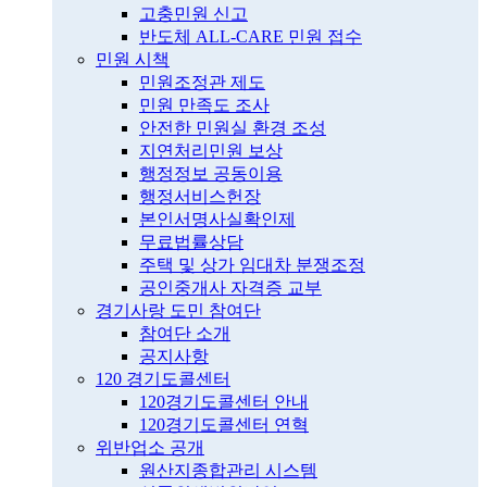
고충민원 신고
반도체 ALL-CARE 민원 접수
민원 시책
민원조정관 제도
민원 만족도 조사
안전한 민원실 환경 조성
지연처리민원 보상
행정정보 공동이용
행정서비스헌장
본인서명사실확인제
무료법률상담
주택 및 상가 임대차 분쟁조정
공인중개사 자격증 교부
경기사랑 도민 참여단
참여단 소개
공지사항
120 경기도콜센터
120경기도콜센터 안내
120경기도콜센터 연혁
위반업소 공개
원산지종합관리 시스템