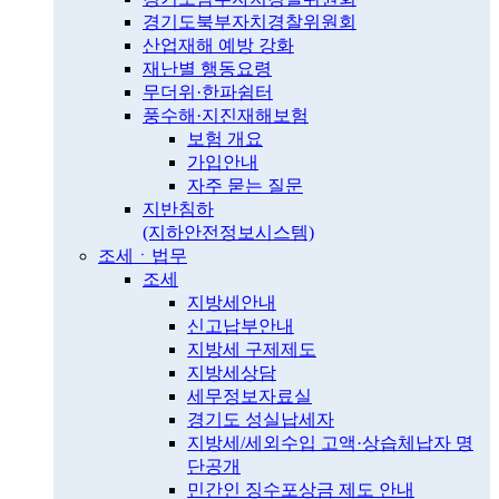
경기도북부자치경찰위원회
산업재해 예방 강화
재난별 행동요령
무더위·한파쉼터
풍수해·지진재해보험
보험 개요
가입안내
자주 묻는 질문
지반침하
(지하안전정보시스템)
조세ㆍ법무
조세
지방세안내
신고납부안내
지방세 구제제도
지방세상담
세무정보자료실
경기도 성실납세자
지방세/세외수입 고액·상습체납자 명
단공개
민간인 징수포상금 제도 안내