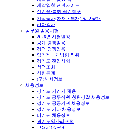
계약입찰 관련사이트
신기술·특허 열린창구
건설공사(자재‧부재) 정보공개
하자검사
공무원 임용시험
2026년 시험일정
공개 경쟁임용
경력 경쟁임용
임기제ㆍ개방형 직위
경기도 전입시험
성적조회
시험통계
(구)시험정보
채용정보
경기도 기간제 채용
경기도 공무직원·청원경찰 채용정보
경기도 공공기관 채용정보
경기도 기타 채용정보
타기관 채용정보
경기도일자리포털
고용24(워크넷)