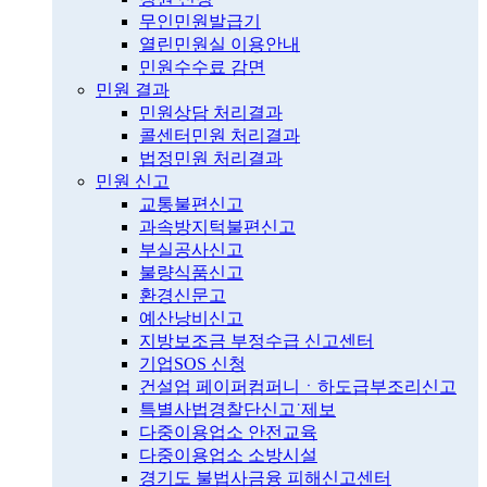
무인민원발급기
열린민원실 이용안내
민원수수료 감면
민원 결과
민원상담 처리결과
콜센터민원 처리결과
법정민원 처리결과
민원 신고
교통불편신고
과속방지턱불편신고
부실공사신고
불량식품신고
환경신문고
예산낭비신고
지방보조금 부정수급 신고센터
기업SOS 신청
건설업 페이퍼컴퍼니ㆍ하도급부조리신고
특별사법경찰단신고˙제보
다중이용업소 안전교육
다중이용업소 소방시설
경기도 불법사금융 피해신고센터