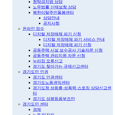
청탁금지법 상담
노무법률˙산재보험 상담
북한이탈주민돌봄센터
상담안내
공지사항
온라인 접수
디지털 저장매체 파기 신청
디지털 저장매체 파기 서비스 안내
디지털 저장매체 파기 신청
공동주택 시설 보수공사 기술자문 신청
공동주택 관리지원 자문 신청
누리집 오류신고
경기도 찾아가는 규제신고센터
경기도민 인권
경기도 인권센터
경기도노동권익센터
경기도청 성희롱·성폭력·스토킹 상담신고센
터
경기도 성평등옴부즈만
경기도민 센터
경제
노동/일자리