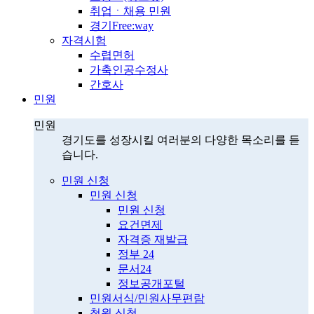
취업ㆍ채용 민원
경기Free:way
자격시험
수렵면허
가축인공수정사
간호사
민원
민원
경기도를 성장시킬 여러분의 다양한 목소리를 듣
습니다.
민원 신청
민원 신청
민원 신청
요건면제
자격증 재발급
정부 24
문서24
정보공개포털
민원서식/민원사무편람
청원 신청