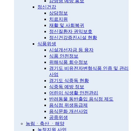
감염병 예방 홍보
정신건강
상담정보
치료지원
재활 및 사회복귀
정신질환자 권익보호
정신건강증진시설 현황
식품위생
시설개선자금 등 융자
식품 안전정보
위해식품 회수정보
경기도 비유전자변형식품 인증 및 관리
사업
경기도 식중독 현황
식중독 예방 정보
어린이 식생활 안전관리
반려동물 동반출입 음식점 제도
음식점 위생등급제
음식문화 개선사업
공중위생
농림ㆍ축산 ㆍ해양
농정지원 사업