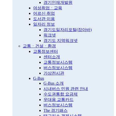
경기인재개발원
여성취업ㆍ교육
어르신 취업
도서관 이용
일자리 정보
경기도일자리포털(잡아바)
워크넷
경기도 지역워크넷
교통ㆍ건설ㆍ환경
교통정보센터
센터소개
교통정보시스템
버스정보시스템
가상전시관
G-Bus
G-Bus 소개
시내버스 민원 관련 안내
수도권통합 요금제
우대용 교통카드
버스정보시스템
The 경기패스
태그리스 결제시스템