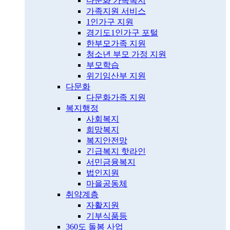
다문화 가족복지
가족지원 서비스
1인가구 지원
경기도1인가구 포털
한부모가족 지원
청소년 부모 가정 지원
부모학습
위기임산부 지원
다문화
다문화가족 지원
복지행정
사회복지
희망복지
복지안전망
긴급복지 핫라인
서민금융복지
법인지원
마을공동체
취약계층
자활지원
기부식품등
360도 돌봄 사업