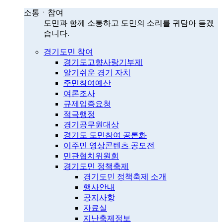
소통ㆍ참여
도민과 함께 소통하고 도민의 소리를 귀담아 듣겠
습니다.
경기도민 참여
경기도고향사랑기부제
알기쉬운 경기 자치
주민참여예산
여론조사
규제입증요청
적극행정
경기공무원대상
경기도 도민참여 공론화
이주민 영상콘텐츠 공모전
민관협치위원회
경기도민 정책축제
경기도민 정책축제 소개
행사안내
공지사항
자료실
지난축제정보