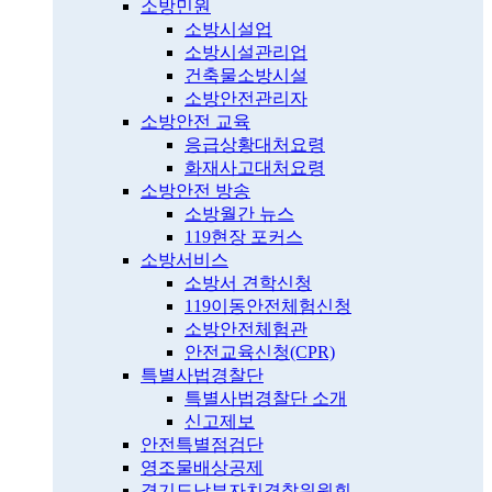
소방민원
소방시설업
소방시설관리업
건축물소방시설
소방안전관리자
소방안전 교육
응급상황대처요령
화재사고대처요령
소방안전 방송
소방월간 뉴스
119현장 포커스
소방서비스
소방서 견학신청
119이동안전체험신청
소방안전체험관
안전교육신청(CPR)
특별사법경찰단
특별사법경찰단 소개
신고제보
안전특별점검단
영조물배상공제
경기도남부자치경찰위원회