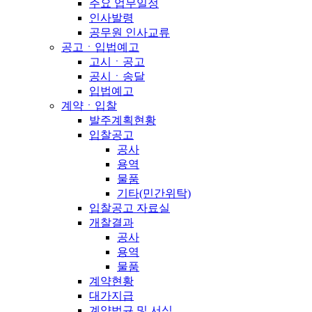
주요 업무일정
인사발령
공무원 인사교류
공고ㆍ입법예고
고시ㆍ공고
공시ㆍ송달
입법예고
계약ㆍ입찰
발주계획현황
입찰공고
공사
용역
물품
기타(민간위탁)
입찰공고 자료실
개찰결과
공사
용역
물품
계약현황
대가지급
계약법규 및 서식