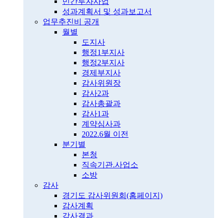
민간투자사업
성과계획서 및 성과보고서
업무추진비 공개
월별
도지사
행정1부지사
행정2부지사
경제부지사
감사위원장
감사2과
감사총괄과
감사1과
계약심사과
2022.6월 이전
분기별
본청
직속기관.사업소
소방
감사
경기도 감사위원회(홈페이지)
감사계획
감사결과