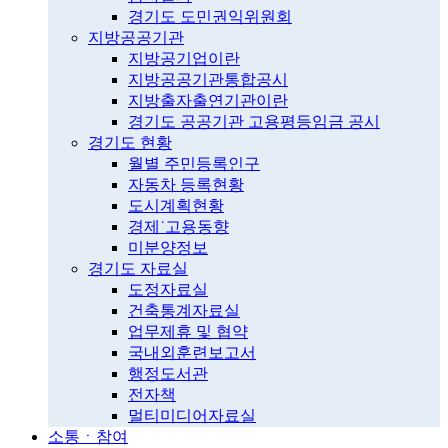
경기도 도민권익위원회
지방공공기관
지방공기업이란
지방공공기관통합공시
지방출자출연기관이란
경기도 공공기관 고용평등임금 공시
경기도 현황
월별 주민등록인구
자동차 등록현황
도시계획현황
경제˙고용동향
미분양정보
경기도 자료실
도정자료실
건축통계자료실
업무제휴 및 협약
국내외훈련보고서
행정도서관
전자책
멀티미디어자료실
소통ㆍ참여