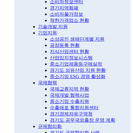
소비자정보센터
경기지역화폐
소비자물가정보
착한가격업소 현황
기술개발 지원
기업지원
소상공인 생애단계별 지원
공장등록 현황
지식산업센터 현황
산업입지정보시스템
중소기업제품등구매실적
경기도 섬유산업 지원 현황
중소기업 ESG 경영 활성화
국제협력
국제교류지역 현황
국제개발 협력사업
중소기업 수출지원
수출애로 통합지원센터
경기경제자유구역청
경기도 공무국외출장 운영 계획
규제합리화
경기도 규제합리화 사례