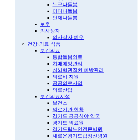
누구나돌봄
어디나돌봄
언제나돌봄
보훈
의사상자
의사상자 예우
건강·의료·식품
보건의료
통합돌봄의료
치매예방관리
심뇌혈관질환 예방관리
의료비 지원
공공의료사업
의료산업
보건의료시설
보건소
의료기관 현황
경기도 공공심야 약국
경기도 의료원
경기도립노인전문병원
새로운경기도립정신병원