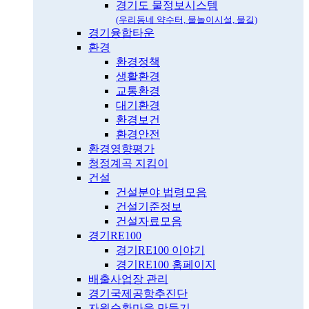
경기도 물정보시스템
(우리동네 약수터, 물놀이시설, 물길)
경기융합타운
환경
환경정책
생활환경
교통환경
대기환경
환경보건
환경안전
환경영향평가
청정계곡 지킴이
건설
건설분야 법령모음
건설기준정보
건설자료모음
경기RE100
경기RE100 이야기
경기RE100 홈페이지
배출사업장 관리
경기국제공항추진단
자원순환마을 만들기