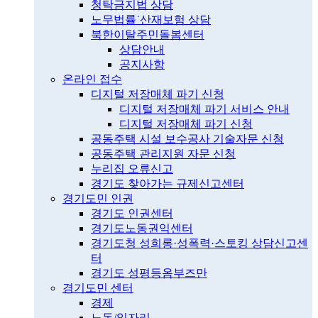
청탁금지법 상담
노무법률˙산재보험 상담
북한이탈주민돌봄센터
상담안내
공지사항
온라인 접수
디지털 저장매체 파기 신청
디지털 저장매체 파기 서비스 안내
디지털 저장매체 파기 신청
공동주택 시설 보수공사 기술자문 신청
공동주택 관리지원 자문 신청
누리집 오류신고
경기도 찾아가는 규제신고센터
경기도민 인권
경기도 인권센터
경기도노동권익센터
경기도청 성희롱·성폭력·스토킹 상담신고센
터
경기도 성평등옴부즈만
경기도민 센터
경제
노동/일자리