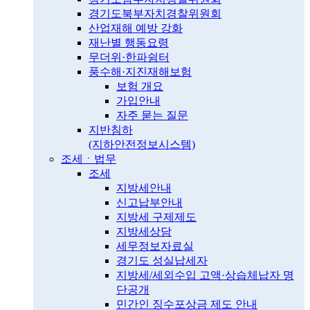
경기도북부자치경찰위원회
산업재해 예방 강화
재난별 행동요령
무더위·한파쉼터
풍수해·지진재해보험
보험 개요
가입안내
자주 묻는 질문
지반침하
(지하안전정보시스템)
조세ㆍ법무
조세
지방세안내
신고납부안내
지방세 구제제도
지방세상담
세무정보자료실
경기도 성실납세자
지방세/세외수입 고액·상습체납자 명
단공개
민간인 징수포상금 제도 안내