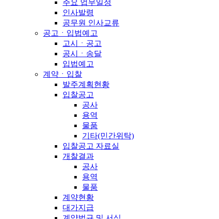
주요 업무일정
인사발령
공무원 인사교류
공고ㆍ입법예고
고시ㆍ공고
공시ㆍ송달
입법예고
계약ㆍ입찰
발주계획현황
입찰공고
공사
용역
물품
기타(민간위탁)
입찰공고 자료실
개찰결과
공사
용역
물품
계약현황
대가지급
계약법규 및 서식