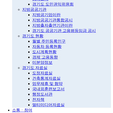
경기도 도민권익위원회
지방공공기관
지방공기업이란
지방공공기관통합공시
지방출자출연기관이란
경기도 공공기관 고용평등임금 공시
경기도 현황
월별 주민등록인구
자동차 등록현황
도시계획현황
경제˙고용동향
미분양정보
경기도 자료실
도정자료실
건축통계자료실
업무제휴 및 협약
국내외훈련보고서
행정도서관
전자책
멀티미디어자료실
소통ㆍ참여