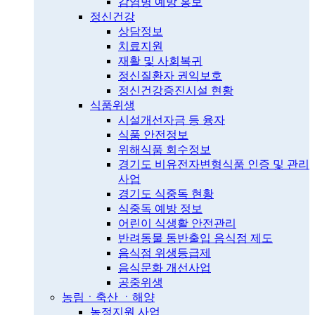
감염병 예방 홍보
정신건강
상담정보
치료지원
재활 및 사회복귀
정신질환자 권익보호
정신건강증진시설 현황
식품위생
시설개선자금 등 융자
식품 안전정보
위해식품 회수정보
경기도 비유전자변형식품 인증 및 관리
사업
경기도 식중독 현황
식중독 예방 정보
어린이 식생활 안전관리
반려동물 동반출입 음식점 제도
음식점 위생등급제
음식문화 개선사업
공중위생
농림ㆍ축산 ㆍ해양
농정지원 사업