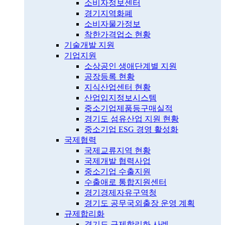
소비자정보센터
경기지역화폐
소비자물가정보
착한가격업소 현황
기술개발 지원
기업지원
소상공인 생애단계별 지원
공장등록 현황
지식산업센터 현황
산업입지정보시스템
중소기업제품등구매실적
경기도 섬유산업 지원 현황
중소기업 ESG 경영 활성화
국제협력
국제교류지역 현황
국제개발 협력사업
중소기업 수출지원
수출애로 통합지원센터
경기경제자유구역청
경기도 공무국외출장 운영 계획
규제합리화
경기도 규제합리화 사례