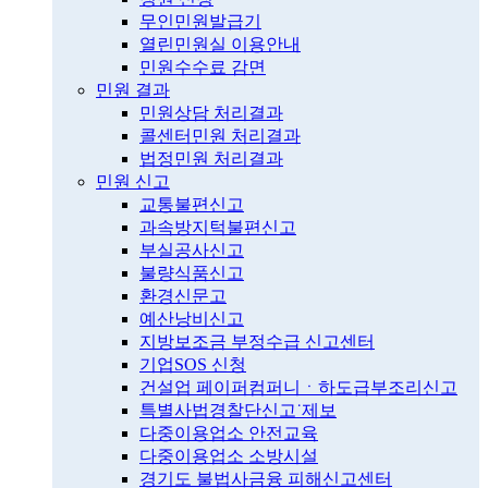
무인민원발급기
열린민원실 이용안내
민원수수료 감면
민원 결과
민원상담 처리결과
콜센터민원 처리결과
법정민원 처리결과
민원 신고
교통불편신고
과속방지턱불편신고
부실공사신고
불량식품신고
환경신문고
예산낭비신고
지방보조금 부정수급 신고센터
기업SOS 신청
건설업 페이퍼컴퍼니ㆍ하도급부조리신고
특별사법경찰단신고˙제보
다중이용업소 안전교육
다중이용업소 소방시설
경기도 불법사금융 피해신고센터