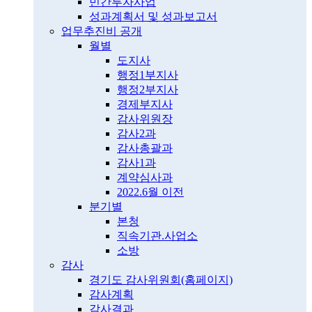
민간투자사업
성과계획서 및 성과보고서
업무추진비 공개
월별
도지사
행정1부지사
행정2부지사
경제부지사
감사위원장
감사2과
감사총괄과
감사1과
계약심사과
2022.6월 이전
분기별
본청
직속기관.사업소
소방
감사
경기도 감사위원회(홈페이지)
감사계획
감사결과