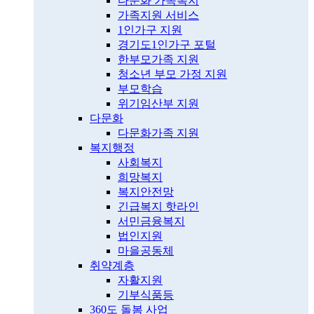
다문화 가족복지
가족지원 서비스
1인가구 지원
경기도1인가구 포털
한부모가족 지원
청소년 부모 가정 지원
부모학습
위기임산부 지원
다문화
다문화가족 지원
복지행정
사회복지
희망복지
복지안전망
긴급복지 핫라인
서민금융복지
법인지원
마을공동체
취약계층
자활지원
기부식품등
360도 돌봄 사업