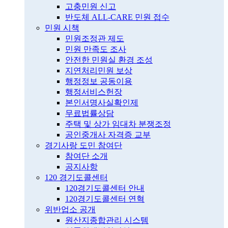
고충민원 신고
반도체 ALL-CARE 민원 접수
민원 시책
민원조정관 제도
민원 만족도 조사
안전한 민원실 환경 조성
지연처리민원 보상
행정정보 공동이용
행정서비스헌장
본인서명사실확인제
무료법률상담
주택 및 상가 임대차 분쟁조정
공인중개사 자격증 교부
경기사랑 도민 참여단
참여단 소개
공지사항
120 경기도콜센터
120경기도콜센터 안내
120경기도콜센터 연혁
위반업소 공개
원산지종합관리 시스템