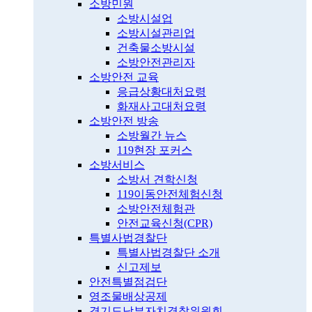
소방민원
소방시설업
소방시설관리업
건축물소방시설
소방안전관리자
소방안전 교육
응급상황대처요령
화재사고대처요령
소방안전 방송
소방월간 뉴스
119현장 포커스
소방서비스
소방서 견학신청
119이동안전체험신청
소방안전체험관
안전교육신청(CPR)
특별사법경찰단
특별사법경찰단 소개
신고제보
안전특별점검단
영조물배상공제
경기도남부자치경찰위원회