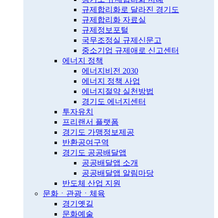
규제합리화로 달라진 경기도
규제합리화 자료실
규제정보포털
국무조정실 규제신문고
중소기업 규제애로 신고센터
에너지 정책
에너지비전 2030
에너지 정책 사업
에너지절약 실천방법
경기도 에너지센터
투자유치
프리랜서 플랫폼
경기도 가맹정보제공
반환공여구역
경기도 공공배달앱
공공배달앱 소개
공공배달앱 알림마당
반도체 산업 지원
문화ㆍ관광ㆍ체육
경기옛길
문화예술