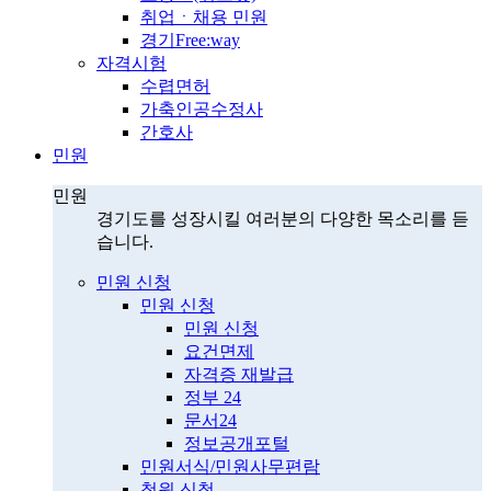
취업ㆍ채용 민원
경기Free:way
자격시험
수렵면허
가축인공수정사
간호사
민원
민원
경기도를 성장시킬 여러분의 다양한 목소리를 듣
습니다.
민원 신청
민원 신청
민원 신청
요건면제
자격증 재발급
정부 24
문서24
정보공개포털
민원서식/민원사무편람
청원 신청