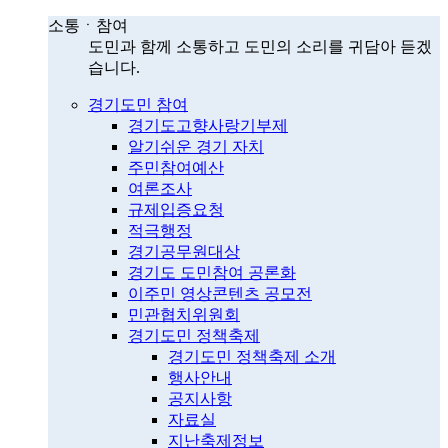
소통ㆍ참여
도민과 함께 소통하고 도민의 소리를 귀담아 듣겠
습니다.
경기도민 참여
경기도고향사랑기부제
알기쉬운 경기 자치
주민참여예산
여론조사
규제입증요청
적극행정
경기공무원대상
경기도 도민참여 공론화
이주민 영상콘텐츠 공모전
민관협치위원회
경기도민 정책축제
경기도민 정책축제 소개
행사안내
공지사항
자료실
지난축제정보