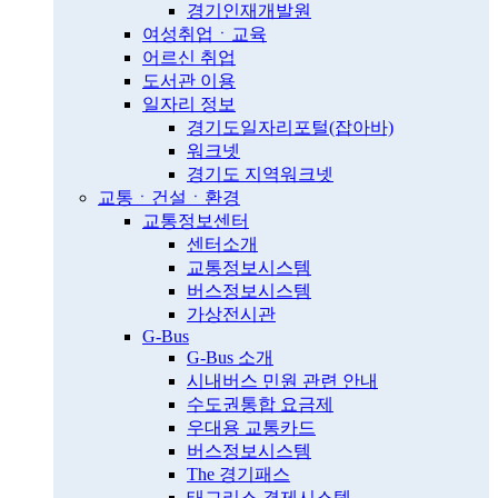
경기인재개발원
여성취업ㆍ교육
어르신 취업
도서관 이용
일자리 정보
경기도일자리포털(잡아바)
워크넷
경기도 지역워크넷
교통ㆍ건설ㆍ환경
교통정보센터
센터소개
교통정보시스템
버스정보시스템
가상전시관
G-Bus
G-Bus 소개
시내버스 민원 관련 안내
수도권통합 요금제
우대용 교통카드
버스정보시스템
The 경기패스
태그리스 결제시스템