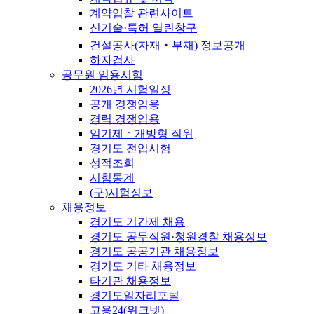
계약입찰 관련사이트
신기술·특허 열린창구
건설공사(자재‧부재) 정보공개
하자검사
공무원 임용시험
2026년 시험일정
공개 경쟁임용
경력 경쟁임용
임기제ㆍ개방형 직위
경기도 전입시험
성적조회
시험통계
(구)시험정보
채용정보
경기도 기간제 채용
경기도 공무직원·청원경찰 채용정보
경기도 공공기관 채용정보
경기도 기타 채용정보
타기관 채용정보
경기도일자리포털
고용24(워크넷)