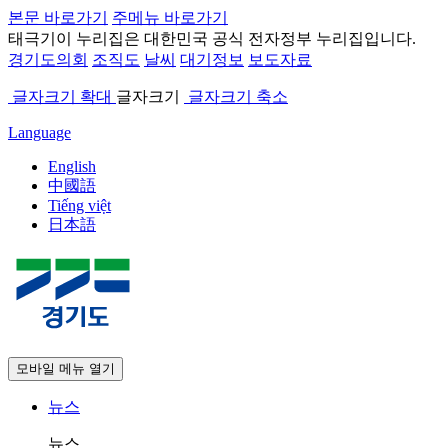
본문 바로가기
주메뉴 바로가기
태극기
이 누리집은 대한민국 공식 전자정부 누리집입니다.
경기도의회
조직도
날씨
대기정보
보도자료
글자크기 확대
글자크기
글자크기 축소
Language
English
中國語
Tiếng việt
日本語
모바일 메뉴 열기
뉴스
뉴스