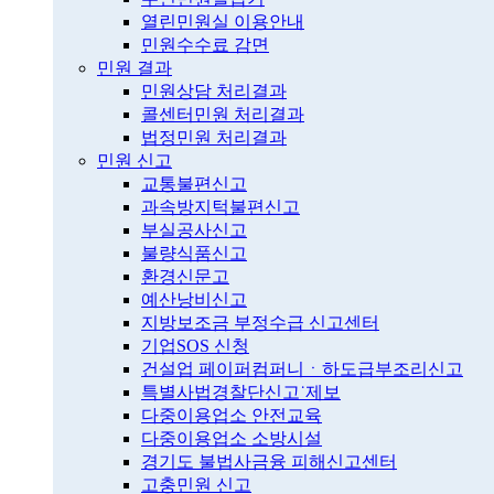
열린민원실 이용안내
민원수수료 감면
민원 결과
민원상담 처리결과
콜센터민원 처리결과
법정민원 처리결과
민원 신고
교통불편신고
과속방지턱불편신고
부실공사신고
불량식품신고
환경신문고
예산낭비신고
지방보조금 부정수급 신고센터
기업SOS 신청
건설업 페이퍼컴퍼니ㆍ하도급부조리신고
특별사법경찰단신고˙제보
다중이용업소 안전교육
다중이용업소 소방시설
경기도 불법사금융 피해신고센터
고충민원 신고