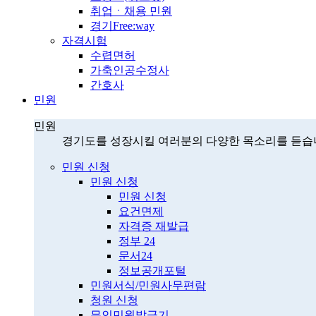
취업ㆍ채용 민원
경기Free:way
자격시험
수렵면허
가축인공수정사
간호사
민원
민원
경기도를 성장시킬 여러분의 다양한 목소리를 듣습
민원 신청
민원 신청
민원 신청
요건면제
자격증 재발급
정부 24
문서24
정보공개포털
민원서식/민원사무편람
청원 신청
무인민원발급기