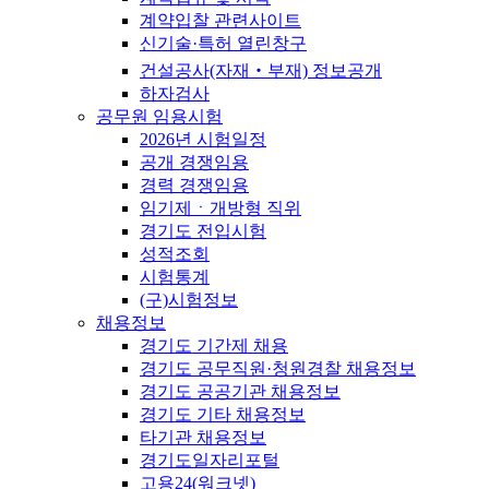
계약입찰 관련사이트
신기술·특허 열린창구
건설공사(자재‧부재) 정보공개
하자검사
공무원 임용시험
2026년 시험일정
공개 경쟁임용
경력 경쟁임용
임기제ㆍ개방형 직위
경기도 전입시험
성적조회
시험통계
(구)시험정보
채용정보
경기도 기간제 채용
경기도 공무직원·청원경찰 채용정보
경기도 공공기관 채용정보
경기도 기타 채용정보
타기관 채용정보
경기도일자리포털
고용24(워크넷)