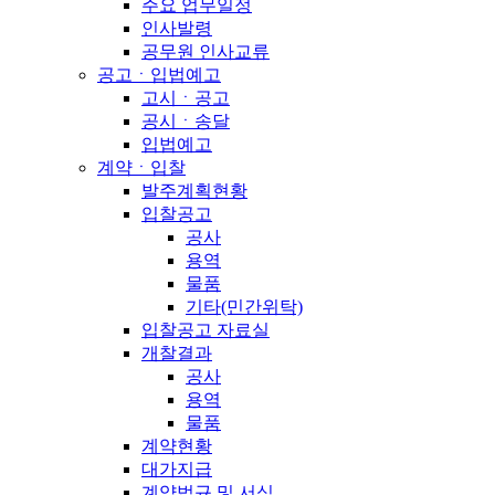
주요 업무일정
인사발령
공무원 인사교류
공고ㆍ입법예고
고시ㆍ공고
공시ㆍ송달
입법예고
계약ㆍ입찰
발주계획현황
입찰공고
공사
용역
물품
기타(민간위탁)
입찰공고 자료실
개찰결과
공사
용역
물품
계약현황
대가지급
계약법규 및 서식