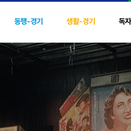
동행-경기
생활-경기
독