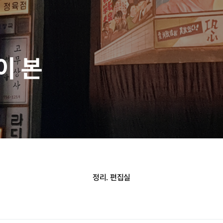
이 본
정리. 편집실