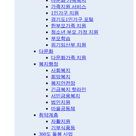
다문화 가족복지
가족지원 서비스
1인가구 지원
경기도1인가구 포털
한부모가족 지원
청소년 부모 가정 지원
부모학습
위기임산부 지원
다문화
다문화가족 지원
복지행정
사회복지
희망복지
복지안전망
긴급복지 핫라인
서민금융복지
법인지원
마을공동체
취약계층
자활지원
기부식품등
360도 돌봄 사업