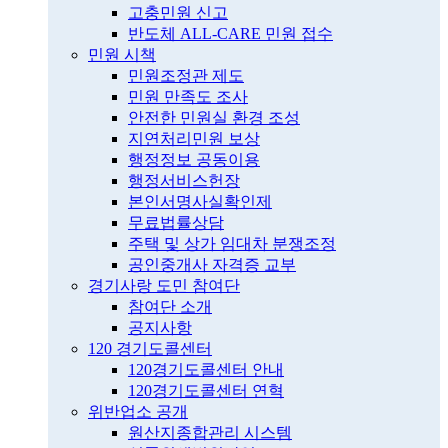
고충민원 신고
반도체 ALL-CARE 민원 접수
민원 시책
민원조정관 제도
민원 만족도 조사
안전한 민원실 환경 조성
지연처리민원 보상
행정정보 공동이용
행정서비스헌장
본인서명사실확인제
무료법률상담
주택 및 상가 임대차 분쟁조정
공인중개사 자격증 교부
경기사랑 도민 참여단
참여단 소개
공지사항
120 경기도콜센터
120경기도콜센터 안내
120경기도콜센터 연혁
위반업소 공개
원산지종합관리 시스템