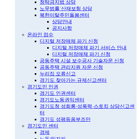
청탁금지법 상담
노무법률˙산재보험 상담
북한이탈주민돌봄센터
상담안내
공지사항
온라인 접수
디지털 저장매체 파기 신청
디지털 저장매체 파기 서비스 안내
디지털 저장매체 파기 신청
공동주택 시설 보수공사 기술자문 신청
공동주택 관리지원 자문 신청
누리집 오류신고
경기도 찾아가는 규제신고센터
경기도민 인권
경기도 인권센터
경기도노동권익센터
경기도청 성희롱·성폭력·스토킹 상담신고센
터
경기도 성평등옴부즈만
경기도민 센터
경제
노동/일자리