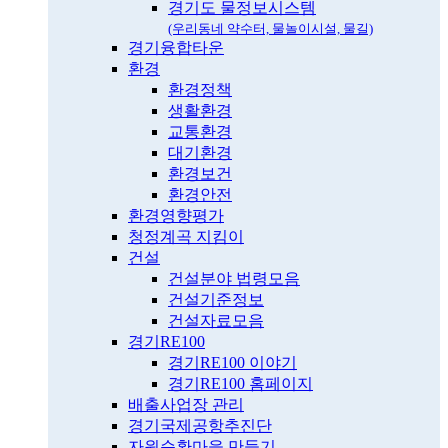
경기도 물정보시스템
(우리동네 약수터, 물놀이시설, 물길)
경기융합타운
환경
환경정책
생활환경
교통환경
대기환경
환경보건
환경안전
환경영향평가
청정계곡 지킴이
건설
건설분야 법령모음
건설기준정보
건설자료모음
경기RE100
경기RE100 이야기
경기RE100 홈페이지
배출사업장 관리
경기국제공항추진단
자원순환마을 만들기