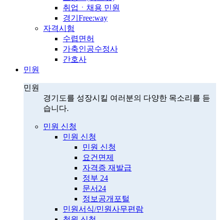
취업ㆍ채용 민원
경기Free:way
자격시험
수렵면허
가축인공수정사
간호사
민원
민원
경기도를 성장시킬 여러분의 다양한 목소리를 듣
습니다.
민원 신청
민원 신청
민원 신청
요건면제
자격증 재발급
정부 24
문서24
정보공개포털
민원서식/민원사무편람
청원 신청