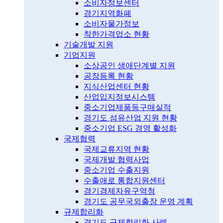
소비자정보센터
경기지역화폐
소비자물가정보
착한가격업소 현황
기술개발 지원
기업지원
소상공인 생애단계별 지원
공장등록 현황
지식산업센터 현황
산업입지정보시스템
중소기업제품등구매실적
경기도 섬유산업 지원 현황
중소기업 ESG 경영 활성화
국제협력
국제교류지역 현황
국제개발 협력사업
중소기업 수출지원
수출애로 통합지원센터
경기경제자유구역청
경기도 공무국외출장 운영 계획
규제합리화
경기도 규제합리화 사례