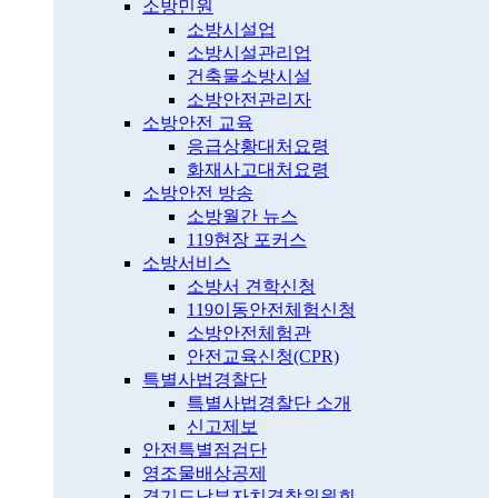
소방민원
소방시설업
소방시설관리업
건축물소방시설
소방안전관리자
소방안전 교육
응급상황대처요령
화재사고대처요령
소방안전 방송
소방월간 뉴스
119현장 포커스
소방서비스
소방서 견학신청
119이동안전체험신청
소방안전체험관
안전교육신청(CPR)
특별사법경찰단
특별사법경찰단 소개
신고제보
안전특별점검단
영조물배상공제
경기도남부자치경찰위원회