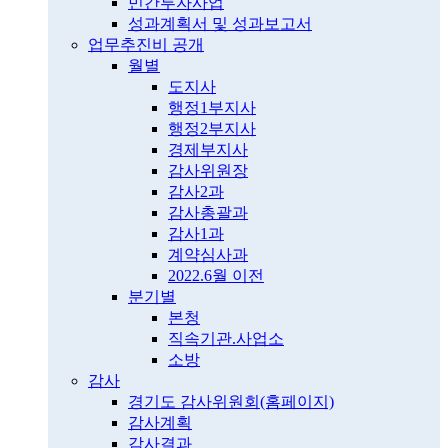
민간투자사업
성과계획서 및 성과보고서
업무추진비 공개
월별
도지사
행정1부지사
행정2부지사
경제부지사
감사위원장
감사2과
감사총괄과
감사1과
계약심사과
2022.6월 이전
분기별
본청
직속기관.사업소
소방
감사
경기도 감사위원회(홈페이지)
감사계획
감사결과