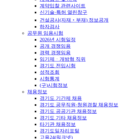
계약입찰 관련사이트
신기술·특허 열린창구
건설공사(자재‧부재) 정보공개
하자검사
공무원 임용시험
2026년 시험일정
공개 경쟁임용
경력 경쟁임용
임기제ㆍ개방형 직위
경기도 전입시험
성적조회
시험통계
(구)시험정보
채용정보
경기도 기간제 채용
경기도 공무직원·청원경찰 채용정보
경기도 공공기관 채용정보
경기도 기타 채용정보
타기관 채용정보
경기도일자리포털
고용24(워크넷)