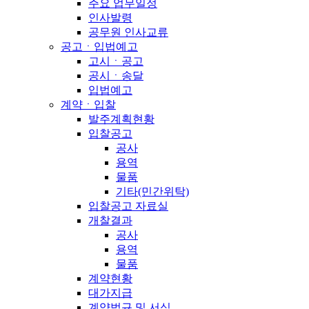
주요 업무일정
인사발령
공무원 인사교류
공고ㆍ입법예고
고시ㆍ공고
공시ㆍ송달
입법예고
계약ㆍ입찰
발주계획현황
입찰공고
공사
용역
물품
기타(민간위탁)
입찰공고 자료실
개찰결과
공사
용역
물품
계약현황
대가지급
계약법규 및 서식