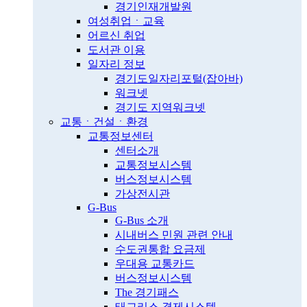
경기인재개발원
여성취업ㆍ교육
어르신 취업
도서관 이용
일자리 정보
경기도일자리포털(잡아바)
워크넷
경기도 지역워크넷
교통ㆍ건설ㆍ환경
교통정보센터
센터소개
교통정보시스템
버스정보시스템
가상전시관
G-Bus
G-Bus 소개
시내버스 민원 관련 안내
수도권통합 요금제
우대용 교통카드
버스정보시스템
The 경기패스
태그리스 결제시스템