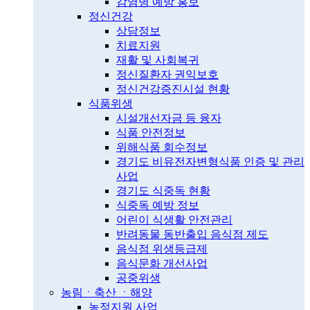
감염병 예방 홍보
정신건강
상담정보
치료지원
재활 및 사회복귀
정신질환자 권익보호
정신건강증진시설 현황
식품위생
시설개선자금 등 융자
식품 안전정보
위해식품 회수정보
경기도 비유전자변형식품 인증 및 관리
사업
경기도 식중독 현황
식중독 예방 정보
어린이 식생활 안전관리
반려동물 동반출입 음식점 제도
음식점 위생등급제
음식문화 개선사업
공중위생
농림ㆍ축산 ㆍ해양
농정지원 사업