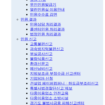
무인민원발급기
열린민원실 이용안내
민원수수료 감면
민원 결과
민원상담 처리결과
콜센터민원 처리결과
법정민원 처리결과
민원 신고
교통불편신고
과속방지턱불편신고
부실공사신고
불량식품신고
환경신문고
예산낭비신고
지방보조금 부정수급 신고센터
기업SOS 신청
건설업 페이퍼컴퍼니ㆍ하도급부조리신고
특별사법경찰단신고˙제보
다중이용업소 안전교육
다중이용업소 소방시설
경기도 불법사금융 피해신고센터