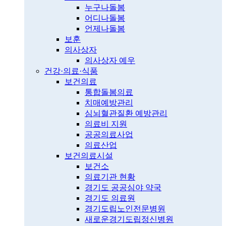
누구나돌봄
어디나돌봄
언제나돌봄
보훈
의사상자
의사상자 예우
건강·의료·식품
보건의료
통합돌봄의료
치매예방관리
심뇌혈관질환 예방관리
의료비 지원
공공의료사업
의료산업
보건의료시설
보건소
의료기관 현황
경기도 공공심야 약국
경기도 의료원
경기도립노인전문병원
새로운경기도립정신병원