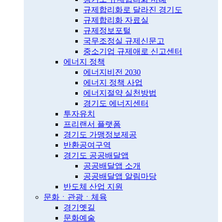
규제합리화로 달라진 경기도
규제합리화 자료실
규제정보포털
국무조정실 규제신문고
중소기업 규제애로 신고센터
에너지 정책
에너지비전 2030
에너지 정책 사업
에너지절약 실천방법
경기도 에너지센터
투자유치
프리랜서 플랫폼
경기도 가맹정보제공
반환공여구역
경기도 공공배달앱
공공배달앱 소개
공공배달앱 알림마당
반도체 산업 지원
문화ㆍ관광ㆍ체육
경기옛길
문화예술