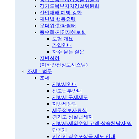
경기도북부자치경찰위원회
산업재해 예방 강화
재난별 행동요령
무더위·한파쉼터
풍수해·지진재해보험
보험 개요
가입안내
자주 묻는 질문
지반침하
(지하안전정보시스템)
조세ㆍ법무
조세
지방세안내
신고납부안내
지방세 구제제도
지방세상담
세무정보자료실
경기도 성실납세자
지방세/세외수입 고액·상습체납자 명
단공개
민간인 징수포상금 제도 안내