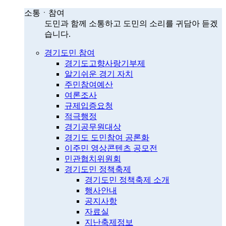
소통ㆍ참여
도민과 함께 소통하고 도민의 소리를 귀담아 듣겠
습니다.
경기도민 참여
경기도고향사랑기부제
알기쉬운 경기 자치
주민참여예산
여론조사
규제입증요청
적극행정
경기공무원대상
경기도 도민참여 공론화
이주민 영상콘텐츠 공모전
민관협치위원회
경기도민 정책축제
경기도민 정책축제 소개
행사안내
공지사항
자료실
지난축제정보