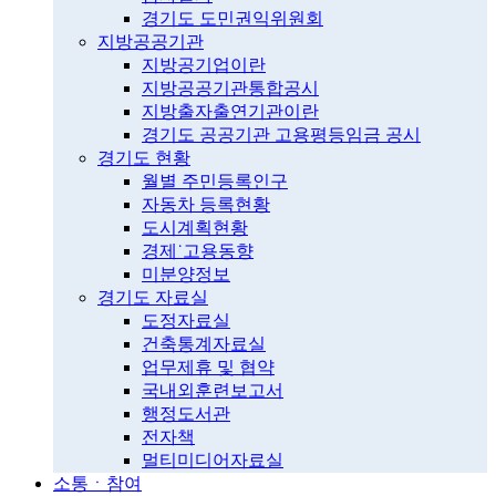
경기도 도민권익위원회
지방공공기관
지방공기업이란
지방공공기관통합공시
지방출자출연기관이란
경기도 공공기관 고용평등임금 공시
경기도 현황
월별 주민등록인구
자동차 등록현황
도시계획현황
경제˙고용동향
미분양정보
경기도 자료실
도정자료실
건축통계자료실
업무제휴 및 협약
국내외훈련보고서
행정도서관
전자책
멀티미디어자료실
소통ㆍ참여