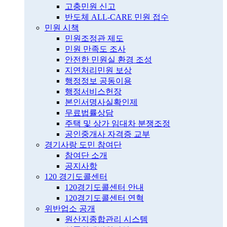
고충민원 신고
반도체 ALL-CARE 민원 접수
민원 시책
민원조정관 제도
민원 만족도 조사
안전한 민원실 환경 조성
지연처리민원 보상
행정정보 공동이용
행정서비스헌장
본인서명사실확인제
무료법률상담
주택 및 상가 임대차 분쟁조정
공인중개사 자격증 교부
경기사랑 도민 참여단
참여단 소개
공지사항
120 경기도콜센터
120경기도콜센터 안내
120경기도콜센터 연혁
위반업소 공개
원산지종합관리 시스템