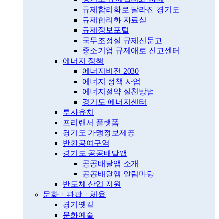
규제합리화로 달라진 경기도
규제합리화 자료실
규제정보포털
국무조정실 규제신문고
중소기업 규제애로 신고센터
에너지 정책
에너지비전 2030
에너지 정책 사업
에너지절약 실천방법
경기도 에너지센터
투자유치
프리랜서 플랫폼
경기도 가맹정보제공
반환공여구역
경기도 공공배달앱
공공배달앱 소개
공공배달앱 알림마당
반도체 산업 지원
문화ㆍ관광ㆍ체육
경기옛길
문화예술