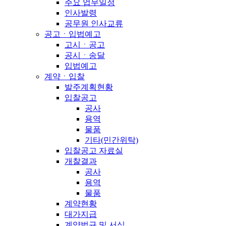
주요 업무일정
인사발령
공무원 인사교류
공고ㆍ입법예고
고시ㆍ공고
공시ㆍ송달
입법예고
계약ㆍ입찰
발주계획현황
입찰공고
공사
용역
물품
기타(민간위탁)
입찰공고 자료실
개찰결과
공사
용역
물품
계약현황
대가지급
계약법규 및 서식