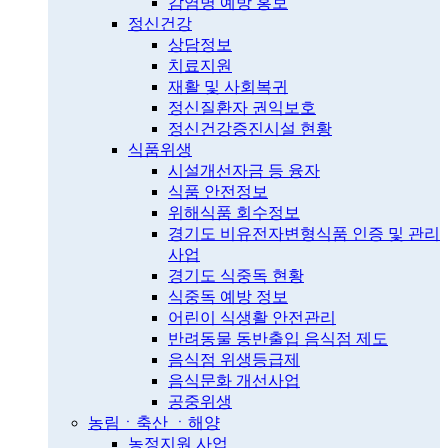
감염병 예방 홍보
정신건강
상담정보
치료지원
재활 및 사회복귀
정신질환자 권익보호
정신건강증진시설 현황
식품위생
시설개선자금 등 융자
식품 안전정보
위해식품 회수정보
경기도 비유전자변형식품 인증 및 관리
사업
경기도 식중독 현황
식중독 예방 정보
어린이 식생활 안전관리
반려동물 동반출입 음식점 제도
음식점 위생등급제
음식문화 개선사업
공중위생
농림ㆍ축산 ㆍ해양
농정지원 사업