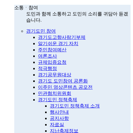
소통ㆍ참여
도민과 함께 소통하고 도민의 소리를 귀담아 듣겠
습니다.
경기도민 참여
경기도고향사랑기부제
알기쉬운 경기 자치
주민참여예산
여론조사
규제입증요청
적극행정
경기공무원대상
경기도 도민참여 공론화
이주민 영상콘텐츠 공모전
민관협치위원회
경기도민 정책축제
경기도민 정책축제 소개
행사안내
공지사항
자료실
지난축제정보