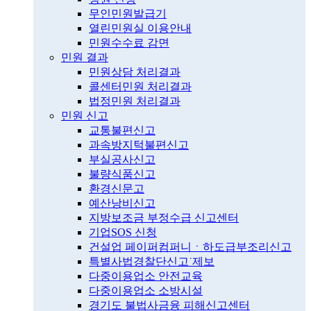
무인민원발급기
열린민원실 이용안내
민원수수료 감면
민원 결과
민원상담 처리결과
콜센터민원 처리결과
법정민원 처리결과
민원 신고
교통불편신고
과속방지턱불편신고
부실공사신고
불량식품신고
환경신문고
예산낭비신고
지방보조금 부정수급 신고센터
기업SOS 신청
건설업 페이퍼컴퍼니ㆍ하도급부조리신고
특별사법경찰단신고˙제보
다중이용업소 안전교육
다중이용업소 소방시설
경기도 불법사금융 피해신고센터