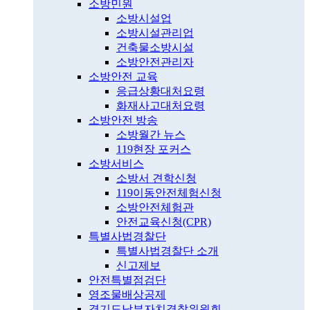
소방민원
소방시설업
소방시설관리업
건축물소방시설
소방안전관리자
소방안전 교육
응급상황대처요령
화재사고대처요령
소방안전 방송
소방월간 뉴스
119현장 포커스
소방서비스
소방서 견학신청
119이동안전체험신청
소방안전체험관
안전교육신청(CPR)
특별사법경찰단
특별사법경찰단 소개
신고제보
안전특별점검단
영조물배상공제
경기도남부자치경찰위원회