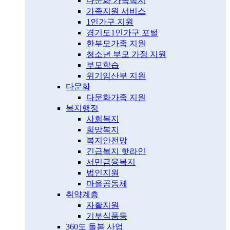
다문화 가족복지
가족지원 서비스
1인가구 지원
경기도1인가구 포털
한부모가족 지원
청소년 부모 가정 지원
부모학습
위기임산부 지원
다문화
다문화가족 지원
복지행정
사회복지
희망복지
복지안전망
긴급복지 핫라인
서민금융복지
법인지원
마을공동체
취약계층
자활지원
기부식품등
360도 돌봄 사업