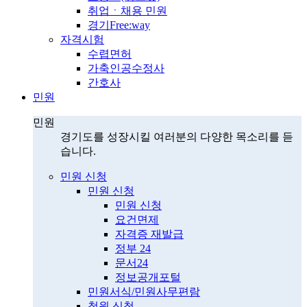
취업ㆍ채용 민원
경기Free:way
자격시험
수렵면허
가축인공수정사
간호사
민원
민원
경기도를 성장시킬 여러분의 다양한 목소리를 듣
습니다.
민원 신청
민원 신청
민원 신청
요건면제
자격증 재발급
정부 24
문서24
정보공개포털
민원서식/민원사무편람
청원 신청