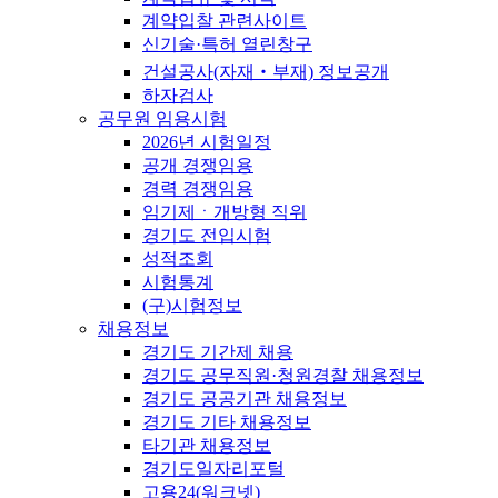
계약입찰 관련사이트
신기술·특허 열린창구
건설공사(자재‧부재) 정보공개
하자검사
공무원 임용시험
2026년 시험일정
공개 경쟁임용
경력 경쟁임용
임기제ㆍ개방형 직위
경기도 전입시험
성적조회
시험통계
(구)시험정보
채용정보
경기도 기간제 채용
경기도 공무직원·청원경찰 채용정보
경기도 공공기관 채용정보
경기도 기타 채용정보
타기관 채용정보
경기도일자리포털
고용24(워크넷)