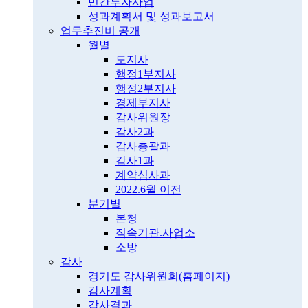
민간투자사업
성과계획서 및 성과보고서
업무추진비 공개
월별
도지사
행정1부지사
행정2부지사
경제부지사
감사위원장
감사2과
감사총괄과
감사1과
계약심사과
2022.6월 이전
분기별
본청
직속기관.사업소
소방
감사
경기도 감사위원회(홈페이지)
감사계획
감사결과