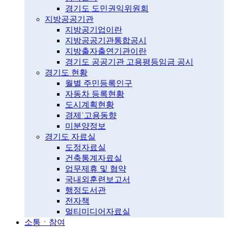
경기도 도민권익위원회
지방공공기관
지방공기업이란
지방공공기관통합공시
지방출자출연기관이란
경기도 공공기관 고용평등임금 공시
경기도 현황
월별 주민등록인구
자동차 등록현황
도시계획현황
경제˙고용동향
미분양정보
경기도 자료실
도정자료실
건축통계자료실
업무제휴 및 협약
국내외훈련보고서
행정도서관
전자책
멀티미디어자료실
소통ㆍ참여