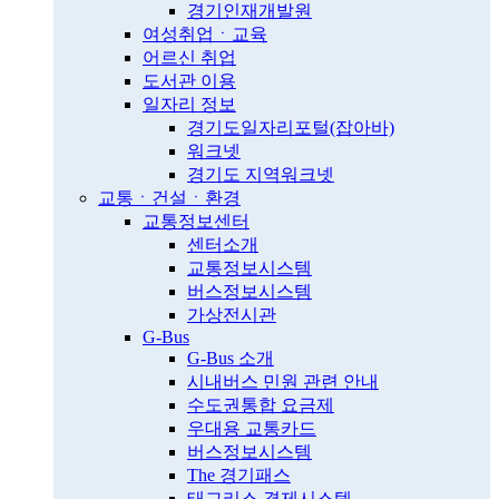
경기인재개발원
여성취업ㆍ교육
어르신 취업
도서관 이용
일자리 정보
경기도일자리포털(잡아바)
워크넷
경기도 지역워크넷
교통ㆍ건설ㆍ환경
교통정보센터
센터소개
교통정보시스템
버스정보시스템
가상전시관
G-Bus
G-Bus 소개
시내버스 민원 관련 안내
수도권통합 요금제
우대용 교통카드
버스정보시스템
The 경기패스
태그리스 결제시스템