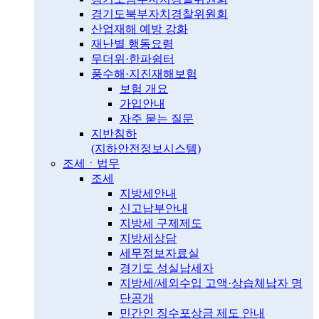
경기도북부자치경찰위원회
산업재해 예방 강화
재난별 행동요령
무더위·한파쉼터
풍수해·지진재해보험
보험 개요
가입안내
자주 묻는 질문
지반침하
(지하안전정보시스템)
조세ㆍ법무
조세
지방세안내
신고납부안내
지방세 구제제도
지방세상담
세무정보자료실
경기도 성실납세자
지방세/세외수입 고액·상습체납자 명
단공개
민간인 징수포상금 제도 안내