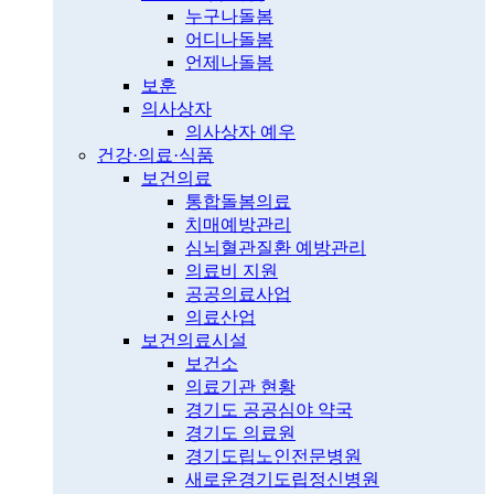
누구나돌봄
어디나돌봄
언제나돌봄
보훈
의사상자
의사상자 예우
건강·의료·식품
보건의료
통합돌봄의료
치매예방관리
심뇌혈관질환 예방관리
의료비 지원
공공의료사업
의료산업
보건의료시설
보건소
의료기관 현황
경기도 공공심야 약국
경기도 의료원
경기도립노인전문병원
새로운경기도립정신병원