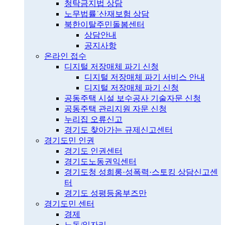
청탁금지법 상담
노무법률˙산재보험 상담
북한이탈주민돌봄센터
상담안내
공지사항
온라인 접수
디지털 저장매체 파기 신청
디지털 저장매체 파기 서비스 안내
디지털 저장매체 파기 신청
공동주택 시설 보수공사 기술자문 신청
공동주택 관리지원 자문 신청
누리집 오류신고
경기도 찾아가는 규제신고센터
경기도민 인권
경기도 인권센터
경기도노동권익센터
경기도청 성희롱·성폭력·스토킹 상담신고센
터
경기도 성평등옴부즈만
경기도민 센터
경제
노동/일자리