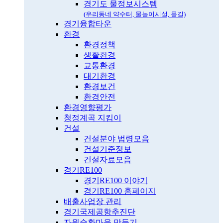
경기도 물정보시스템
(우리동네 약수터, 물놀이시설, 물길)
경기융합타운
환경
환경정책
생활환경
교통환경
대기환경
환경보건
환경안전
환경영향평가
청정계곡 지킴이
건설
건설분야 법령모음
건설기준정보
건설자료모음
경기RE100
경기RE100 이야기
경기RE100 홈페이지
배출사업장 관리
경기국제공항추진단
자원순환마을 만들기