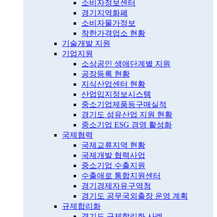
소비자정보센터
경기지역화폐
소비자물가정보
착한가격업소 현황
기술개발 지원
기업지원
소상공인 생애단계별 지원
공장등록 현황
지식산업센터 현황
산업입지정보시스템
중소기업제품등구매실적
경기도 섬유산업 지원 현황
중소기업 ESG 경영 활성화
국제협력
국제교류지역 현황
국제개발 협력사업
중소기업 수출지원
수출애로 통합지원센터
경기경제자유구역청
경기도 공무국외출장 운영 계획
규제합리화
경기도 규제합리화 사례