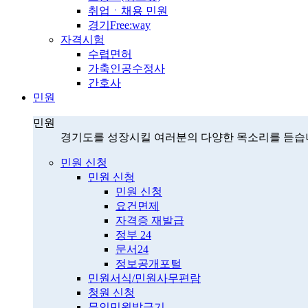
취업ㆍ채용 민원
경기Free:way
자격시험
수렵면허
가축인공수정사
간호사
민원
민원
경기도를 성장시킬 여러분의 다양한 목소리를 듣습
민원 신청
민원 신청
민원 신청
요건면제
자격증 재발급
정부 24
문서24
정보공개포털
민원서식/민원사무편람
청원 신청
무인민원발급기