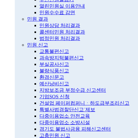
열린민원실 이용안내
민원수수료 감면
민원 결과
민원상담 처리결과
콜센터민원 처리결과
법정민원 처리결과
민원 신고
교통불편신고
과속방지턱불편신고
부실공사신고
불량식품신고
환경신문고
예산낭비신고
지방보조금 부정수급 신고센터
기업SOS 신청
건설업 페이퍼컴퍼니ㆍ하도급부조리신고
특별사법경찰단신고˙제보
다중이용업소 안전교육
다중이용업소 소방시설
경기도 불법사금융 피해신고센터
고충민원 신고