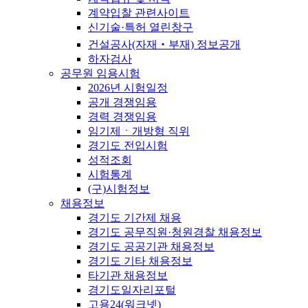
계약입찰 관련사이트
신기술·특허 열린창구
건설공사(자재‧부재) 정보공개
하자검사
공무원 임용시험
2026년 시험일정
공개 경쟁임용
경력 경쟁임용
임기제ㆍ개방형 직위
경기도 전입시험
성적조회
시험통계
(구)시험정보
채용정보
경기도 기간제 채용
경기도 공무직원·청원경찰 채용정보
경기도 공공기관 채용정보
경기도 기타 채용정보
타기관 채용정보
경기도일자리포털
고용24(워크넷)