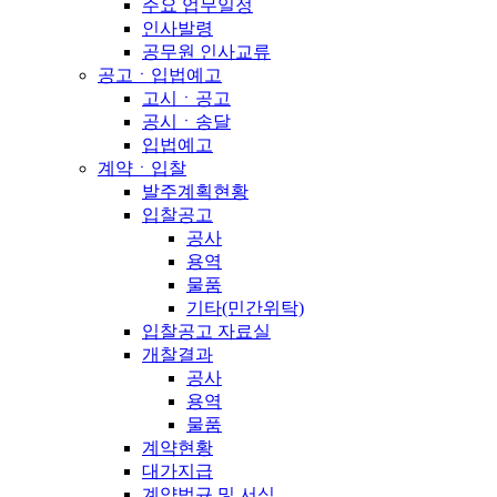
주요 업무일정
인사발령
공무원 인사교류
공고ㆍ입법예고
고시ㆍ공고
공시ㆍ송달
입법예고
계약ㆍ입찰
발주계획현황
입찰공고
공사
용역
물품
기타(민간위탁)
입찰공고 자료실
개찰결과
공사
용역
물품
계약현황
대가지급
계약법규 및 서식