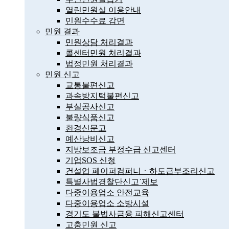
열린민원실 이용안내
민원수수료 감면
민원 결과
민원상담 처리결과
콜센터민원 처리결과
법정민원 처리결과
민원 신고
교통불편신고
과속방지턱불편신고
부실공사신고
불량식품신고
환경신문고
예산낭비신고
지방보조금 부정수급 신고센터
기업SOS 신청
건설업 페이퍼컴퍼니ㆍ하도급부조리신고
특별사법경찰단신고˙제보
다중이용업소 안전교육
다중이용업소 소방시설
경기도 불법사금융 피해신고센터
고충민원 신고