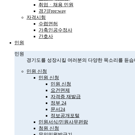
취업ㆍ채용 민원
경기Free:way
자격시험
수렵면허
가축인공수정사
간호사
민원
민원
경기도를 성장시킬 여러분의 다양한 목소리를 듣습
민원 신청
민원 신청
민원 신청
요건면제
자격증 재발급
정부 24
문서24
정보공개포털
민원서식/민원사무편람
청원 신청
무인민원발급기