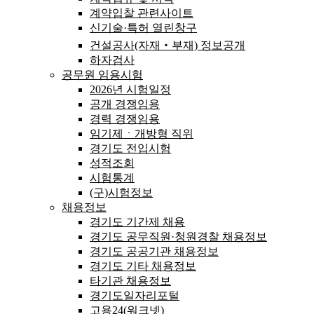
계약입찰 관련사이트
신기술·특허 열린창구
건설공사(자재‧부재) 정보공개
하자검사
공무원 임용시험
2026년 시험일정
공개 경쟁임용
경력 경쟁임용
임기제ㆍ개방형 직위
경기도 전입시험
성적조회
시험통계
(구)시험정보
채용정보
경기도 기간제 채용
경기도 공무직원·청원경찰 채용정보
경기도 공공기관 채용정보
경기도 기타 채용정보
타기관 채용정보
경기도일자리포털
고용24(워크넷)