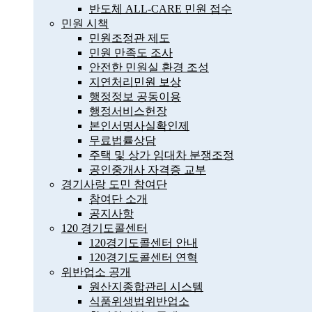
반도체 ALL-CARE 민원 접수
민원 시책
민원조정관 제도
민원 만족도 조사
안전한 민원실 환경 조성
지연처리민원 보상
행정정보 공동이용
행정서비스헌장
본인서명사실확인제
무료법률상담
주택 및 상가 임대차 분쟁조정
공인중개사 자격증 교부
경기사랑 도민 참여단
참여단 소개
공지사항
120 경기도콜센터
120경기도콜센터 안내
120경기도콜센터 연혁
위반업소 공개
원산지종합관리 시스템
식품위생법위반업소