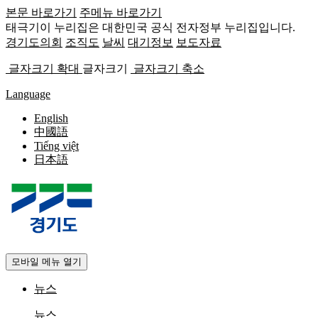
본문 바로가기
주메뉴 바로가기
태극기
이 누리집은 대한민국 공식 전자정부 누리집입니다.
경기도의회
조직도
날씨
대기정보
보도자료
글자크기 확대
글자크기
글자크기 축소
Language
English
中國語
Tiếng việt
日本語
모바일 메뉴 열기
뉴스
뉴스