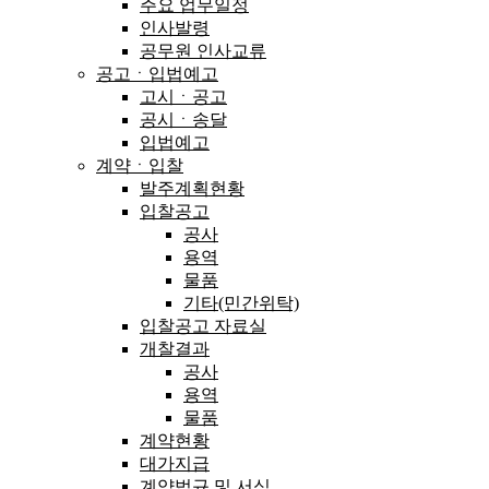
주요 업무일정
인사발령
공무원 인사교류
공고ㆍ입법예고
고시ㆍ공고
공시ㆍ송달
입법예고
계약ㆍ입찰
발주계획현황
입찰공고
공사
용역
물품
기타(민간위탁)
입찰공고 자료실
개찰결과
공사
용역
물품
계약현황
대가지급
계약법규 및 서식