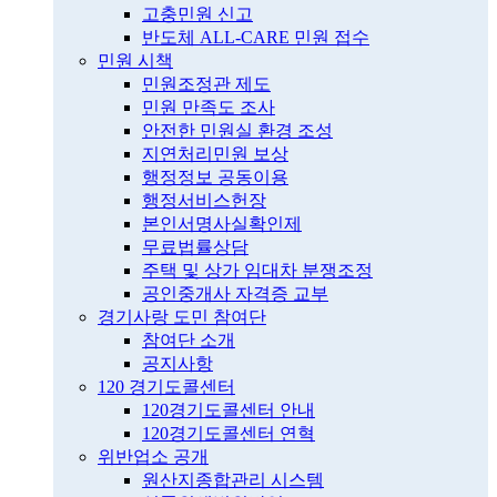
고충민원 신고
반도체 ALL-CARE 민원 접수
민원 시책
민원조정관 제도
민원 만족도 조사
안전한 민원실 환경 조성
지연처리민원 보상
행정정보 공동이용
행정서비스헌장
본인서명사실확인제
무료법률상담
주택 및 상가 임대차 분쟁조정
공인중개사 자격증 교부
경기사랑 도민 참여단
참여단 소개
공지사항
120 경기도콜센터
120경기도콜센터 안내
120경기도콜센터 연혁
위반업소 공개
원산지종합관리 시스템