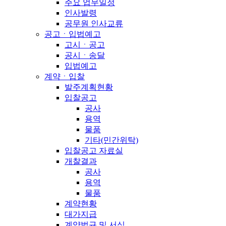
주요 업무일정
인사발령
공무원 인사교류
공고ㆍ입법예고
고시ㆍ공고
공시ㆍ송달
입법예고
계약ㆍ입찰
발주계획현황
입찰공고
공사
용역
물품
기타(민간위탁)
입찰공고 자료실
개찰결과
공사
용역
물품
계약현황
대가지급
계약법규 및 서식