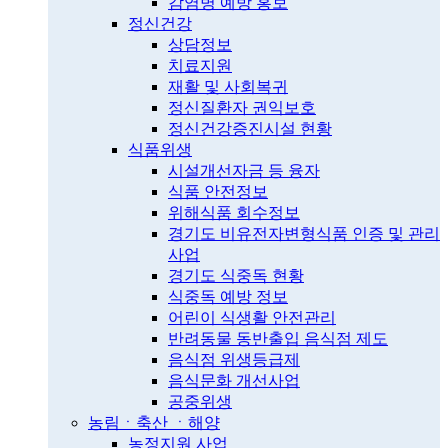
감염병 예방 홍보
정신건강
상담정보
치료지원
재활 및 사회복귀
정신질환자 권익보호
정신건강증진시설 현황
식품위생
시설개선자금 등 융자
식품 안전정보
위해식품 회수정보
경기도 비유전자변형식품 인증 및 관리
사업
경기도 식중독 현황
식중독 예방 정보
어린이 식생활 안전관리
반려동물 동반출입 음식점 제도
음식점 위생등급제
음식문화 개선사업
공중위생
농림ㆍ축산 ㆍ해양
농정지원 사업