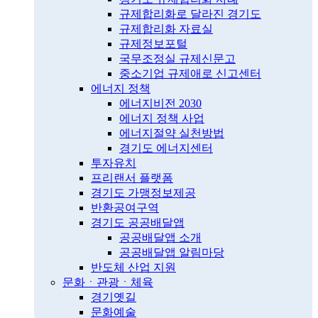
규제합리화로 달라진 경기도
규제합리화 자료실
규제정보포털
국무조정실 규제신문고
중소기업 규제애로 신고센터
에너지 정책
에너지비전 2030
에너지 정책 사업
에너지절약 실천방법
경기도 에너지센터
투자유치
프리랜서 플랫폼
경기도 가맹정보제공
반환공여구역
경기도 공공배달앱
공공배달앱 소개
공공배달앱 알림마당
반도체 산업 지원
문화ㆍ관광ㆍ체육
경기옛길
문화예술