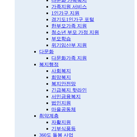
다문화 가족복지
가족지원 서비스
1인가구 지원
경기도1인가구 포털
한부모가족 지원
청소년 부모 가정 지원
부모학습
위기임산부 지원
다문화
다문화가족 지원
복지행정
사회복지
희망복지
복지안전망
긴급복지 핫라인
서민금융복지
법인지원
마을공동체
취약계층
자활지원
기부식품등
360도 돌봄 사업