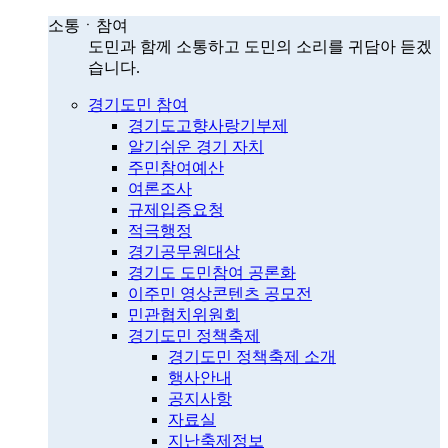
소통ㆍ참여
도민과 함께 소통하고 도민의 소리를 귀담아 듣겠
습니다.
경기도민 참여
경기도고향사랑기부제
알기쉬운 경기 자치
주민참여예산
여론조사
규제입증요청
적극행정
경기공무원대상
경기도 도민참여 공론화
이주민 영상콘텐츠 공모전
민관협치위원회
경기도민 정책축제
경기도민 정책축제 소개
행사안내
공지사항
자료실
지난축제정보