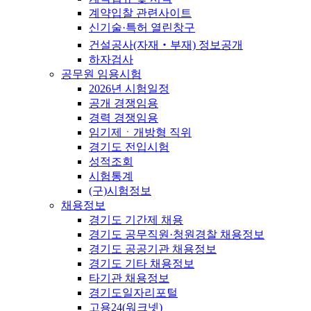
계약입찰 관련사이트
신기술·특허 열린창구
건설공사(자재‧부재) 정보공개
하자검사
공무원 임용시험
2026년 시험일정
공개 경쟁임용
경력 경쟁임용
임기제ㆍ개방형 직위
경기도 전입시험
성적조회
시험통계
(구)시험정보
채용정보
경기도 기간제 채용
경기도 공무직원·청원경찰 채용정보
경기도 공공기관 채용정보
경기도 기타 채용정보
타기관 채용정보
경기도일자리포털
고용24(워크넷)