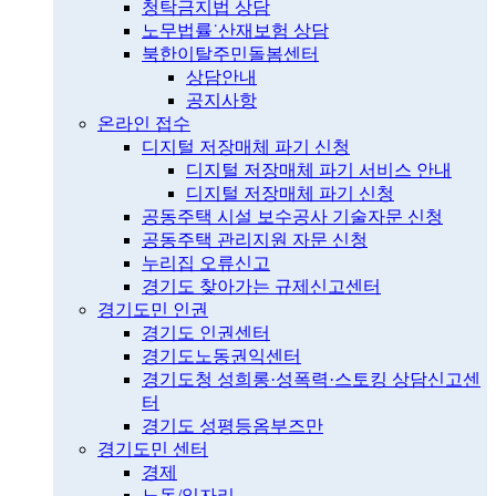
청탁금지법 상담
노무법률˙산재보험 상담
북한이탈주민돌봄센터
상담안내
공지사항
온라인 접수
디지털 저장매체 파기 신청
디지털 저장매체 파기 서비스 안내
디지털 저장매체 파기 신청
공동주택 시설 보수공사 기술자문 신청
공동주택 관리지원 자문 신청
누리집 오류신고
경기도 찾아가는 규제신고센터
경기도민 인권
경기도 인권센터
경기도노동권익센터
경기도청 성희롱·성폭력·스토킹 상담신고센
터
경기도 성평등옴부즈만
경기도민 센터
경제
노동/일자리