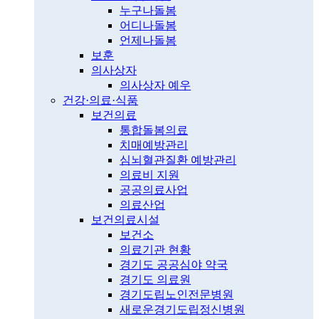
누구나돌봄
어디나돌봄
언제나돌봄
보훈
의사상자
의사상자 예우
건강·의료·식품
보건의료
통합돌봄의료
치매예방관리
심뇌혈관질환 예방관리
의료비 지원
공공의료사업
의료산업
보건의료시설
보건소
의료기관 현황
경기도 공공심야 약국
경기도 의료원
경기도립노인전문병원
새로운경기도립정신병원