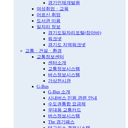
경기인재개발원
여성취업ㆍ교육
어르신 취업
도서관 이용
일자리 정보
경기도일자리포털(잡아바)
워크넷
경기도 지역워크넷
교통ㆍ건설ㆍ환경
교통정보센터
센터소개
교통정보시스템
버스정보시스템
가상전시관
G-Bus
G-Bus 소개
시내버스 민원 관련 안내
수도권통합 요금제
우대용 교통카드
버스정보시스템
The 경기패스
태그리스 결제시스템