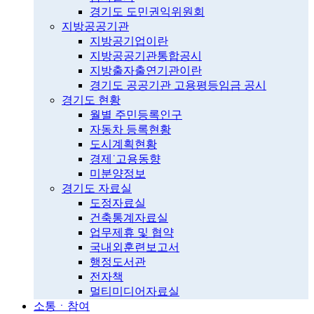
경기도 도민권익위원회
지방공공기관
지방공기업이란
지방공공기관통합공시
지방출자출연기관이란
경기도 공공기관 고용평등임금 공시
경기도 현황
월별 주민등록인구
자동차 등록현황
도시계획현황
경제˙고용동향
미분양정보
경기도 자료실
도정자료실
건축통계자료실
업무제휴 및 협약
국내외훈련보고서
행정도서관
전자책
멀티미디어자료실
소통ㆍ참여