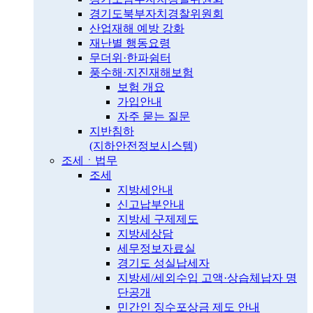
경기도북부자치경찰위원회
산업재해 예방 강화
재난별 행동요령
무더위·한파쉼터
풍수해·지진재해보험
보험 개요
가입안내
자주 묻는 질문
지반침하
(지하안전정보시스템)
조세ㆍ법무
조세
지방세안내
신고납부안내
지방세 구제제도
지방세상담
세무정보자료실
경기도 성실납세자
지방세/세외수입 고액·상습체납자 명
단공개
민간인 징수포상금 제도 안내