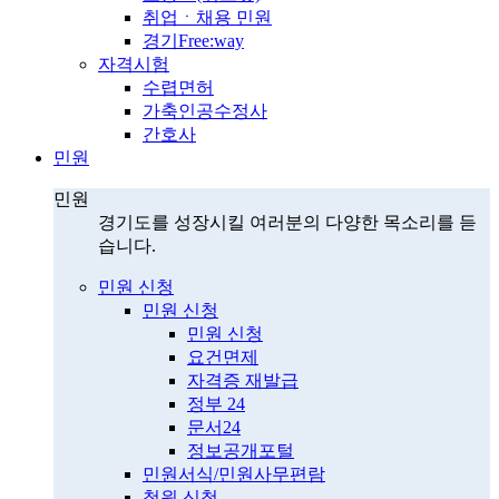
취업ㆍ채용 민원
경기Free:way
자격시험
수렵면허
가축인공수정사
간호사
민원
민원
경기도를 성장시킬 여러분의 다양한 목소리를 듣
습니다.
민원 신청
민원 신청
민원 신청
요건면제
자격증 재발급
정부 24
문서24
정보공개포털
민원서식/민원사무편람
청원 신청