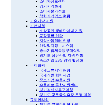
소비자정보센터
경기지역화폐
소비자물가정보
착한가격업소 현황
기술개발 지원
기업지원
소상공인 생애단계별 지원
공장등록 현황
지식산업센터 현황
산업입지정보시스템
중소기업제품등구매실적
경기도 섬유산업 지원 현황
중소기업 ESG 경영 활성화
국제협력
국제교류지역 현황
국제개발 협력사업
중소기업 수출지원
수출애로 통합지원센터
경기경제자유구역청
경기도 공무국외출장 운영 계획
규제합리화
경기도 규제합리화 사례