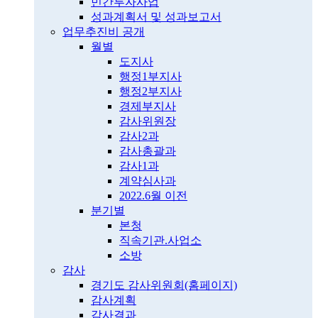
민간투자사업
성과계획서 및 성과보고서
업무추진비 공개
월별
도지사
행정1부지사
행정2부지사
경제부지사
감사위원장
감사2과
감사총괄과
감사1과
계약심사과
2022.6월 이전
분기별
본청
직속기관.사업소
소방
감사
경기도 감사위원회(홈페이지)
감사계획
감사결과