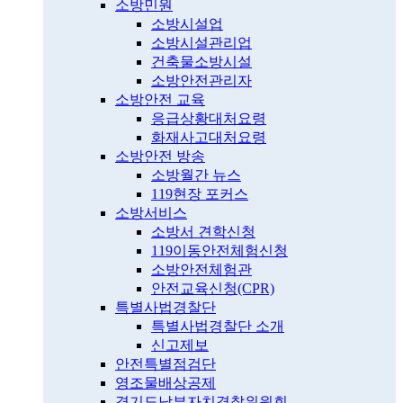
소방민원
소방시설업
소방시설관리업
건축물소방시설
소방안전관리자
소방안전 교육
응급상황대처요령
화재사고대처요령
소방안전 방송
소방월간 뉴스
119현장 포커스
소방서비스
소방서 견학신청
119이동안전체험신청
소방안전체험관
안전교육신청(CPR)
특별사법경찰단
특별사법경찰단 소개
신고제보
안전특별점검단
영조물배상공제
경기도남부자치경찰위원회