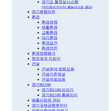
경기도 물정보시스템
(우리동네 약수터, 물놀이시설, 물길)
경기융합타운
환경
환경정책
생활환경
교통환경
대기환경
환경보건
환경안전
환경영향평가
청정계곡 지킴이
건설
건설분야 법령모음
건설기준정보
건설자료모음
경기RE100
경기RE100 이야기
경기RE100 홈페이지
배출사업장 관리
경기국제공항추진단
자원순환마을 만들기