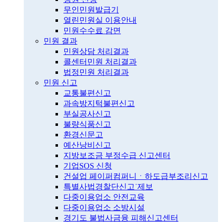
무인민원발급기
열린민원실 이용안내
민원수수료 감면
민원 결과
민원상담 처리결과
콜센터민원 처리결과
법정민원 처리결과
민원 신고
교통불편신고
과속방지턱불편신고
부실공사신고
불량식품신고
환경신문고
예산낭비신고
지방보조금 부정수급 신고센터
기업SOS 신청
건설업 페이퍼컴퍼니ㆍ하도급부조리신고
특별사법경찰단신고˙제보
다중이용업소 안전교육
다중이용업소 소방시설
경기도 불법사금융 피해신고센터