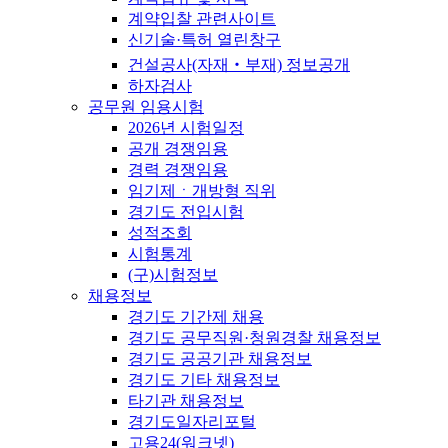
계약입찰 관련사이트
신기술·특허 열린창구
건설공사(자재‧부재) 정보공개
하자검사
공무원 임용시험
2026년 시험일정
공개 경쟁임용
경력 경쟁임용
임기제ㆍ개방형 직위
경기도 전입시험
성적조회
시험통계
(구)시험정보
채용정보
경기도 기간제 채용
경기도 공무직원·청원경찰 채용정보
경기도 공공기관 채용정보
경기도 기타 채용정보
타기관 채용정보
경기도일자리포털
고용24(워크넷)