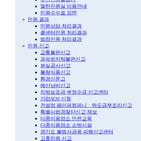
열린민원실 이용안내
민원수수료 감면
민원 결과
민원상담 처리결과
콜센터민원 처리결과
법정민원 처리결과
민원 신고
교통불편신고
과속방지턱불편신고
부실공사신고
불량식품신고
환경신문고
예산낭비신고
지방보조금 부정수급 신고센터
기업SOS 신청
건설업 페이퍼컴퍼니ㆍ하도급부조리신고
특별사법경찰단신고˙제보
다중이용업소 안전교육
다중이용업소 소방시설
경기도 불법사금융 피해신고센터
고충민원 신고