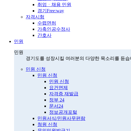
취업ㆍ채용 민원
경기Free:way
자격시험
수렵면허
가축인공수정사
간호사
민원
민원
경기도를 성장시킬 여러분의 다양한 목소리를 듣습
민원 신청
민원 신청
민원 신청
요건면제
자격증 재발급
정부 24
문서24
정보공개포털
민원서식/민원사무편람
청원 신청
무인민원발급기