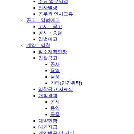
주요 업무일정
인사발령
공무원 인사교류
공고ㆍ입법예고
고시ㆍ공고
공시ㆍ송달
입법예고
계약ㆍ입찰
발주계획현황
입찰공고
공사
용역
물품
기타(민간위탁)
입찰공고 자료실
개찰결과
공사
용역
물품
계약현황
대가지급
계약법규 및 서식