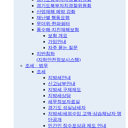
경기도북부자치경찰위원회
산업재해 예방 강화
재난별 행동요령
무더위·한파쉼터
풍수해·지진재해보험
보험 개요
가입안내
자주 묻는 질문
지반침하
(지하안전정보시스템)
조세ㆍ법무
조세
지방세안내
신고납부안내
지방세 구제제도
지방세상담
세무정보자료실
경기도 성실납세자
지방세/세외수입 고액·상습체납자 명
단공개
민간인 징수포상금 제도 안내