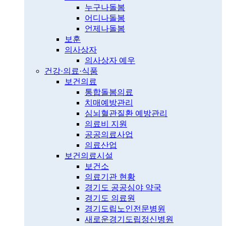
누구나돌봄
어디나돌봄
언제나돌봄
보훈
의사상자
의사상자 예우
건강·의료·식품
보건의료
통합돌봄의료
치매예방관리
심뇌혈관질환 예방관리
의료비 지원
공공의료사업
의료산업
보건의료시설
보건소
의료기관 현황
경기도 공공심야 약국
경기도 의료원
경기도립노인전문병원
새로운경기도립정신병원