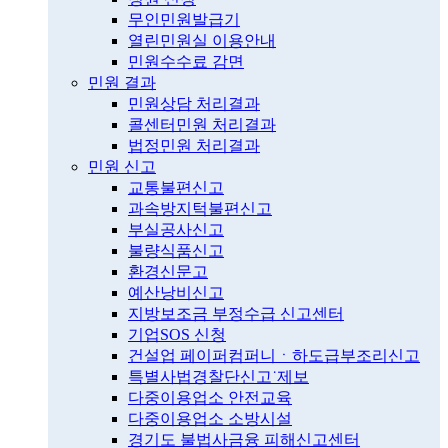
무인민원발급기
열린민원실 이용안내
민원수수료 감면
민원 결과
민원상담 처리결과
콜센터민원 처리결과
법정민원 처리결과
민원 신고
교통불편신고
과속방지턱불편신고
부실공사신고
불량식품신고
환경신문고
예산낭비신고
지방보조금 부정수급 신고센터
기업SOS 신청
건설업 페이퍼컴퍼니ㆍ하도급부조리신고
특별사법경찰단신고˙제보
다중이용업소 안전교육
다중이용업소 소방시설
경기도 불법사금융 피해신고센터