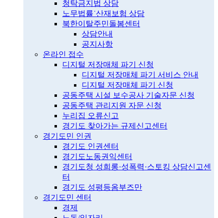
청탁금지법 상담
노무법률˙산재보험 상담
북한이탈주민돌봄센터
상담안내
공지사항
온라인 접수
디지털 저장매체 파기 신청
디지털 저장매체 파기 서비스 안내
디지털 저장매체 파기 신청
공동주택 시설 보수공사 기술자문 신청
공동주택 관리지원 자문 신청
누리집 오류신고
경기도 찾아가는 규제신고센터
경기도민 인권
경기도 인권센터
경기도노동권익센터
경기도청 성희롱·성폭력·스토킹 상담신고센
터
경기도 성평등옴부즈만
경기도민 센터
경제
노동/일자리