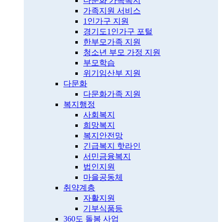
다문화 가족복지
가족지원 서비스
1인가구 지원
경기도1인가구 포털
한부모가족 지원
청소년 부모 가정 지원
부모학습
위기임산부 지원
다문화
다문화가족 지원
복지행정
사회복지
희망복지
복지안전망
긴급복지 핫라인
서민금융복지
법인지원
마을공동체
취약계층
자활지원
기부식품등
360도 돌봄 사업