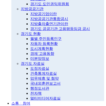
경기도 도민권익위원회
지방공공기관
지방공기업이란
지방공공기관통합공시
지방출자출연기관이란
경기도 공공기관 고용평등임금 공시
경기도 현황
월별 주민등록인구
자동차 등록현황
도시계획현황
경제˙고용동향
미분양정보
경기도 자료실
도정자료실
건축통계자료실
업무제휴 및 협약
국내외훈련보고서
행정도서관
전자책
멀티미디어자료실
소통ㆍ참여