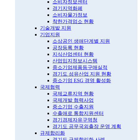
소비자정보센터
경기지역화폐
소비자물가정보
착한가격업소 현황
기술개발 지원
기업지원
소상공인 생애단계별 지원
공장등록 현황
지식산업센터 현황
산업입지정보시스템
중소기업제품등구매실적
경기도 섬유산업 지원 현황
중소기업 ESG 경영 활성화
국제협력
국제교류지역 현황
국제개발 협력사업
중소기업 수출지원
수출애로 통합지원센터
경기경제자유구역청
경기도 공무국외출장 운영 계획
규제합리화
경기도 규제합리화 사례