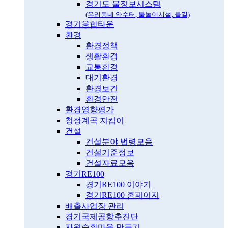
경기도 물정보시스템
(우리동네 약수터, 물놀이시설, 물길)
경기융합타운
환경
환경정책
생활환경
교통환경
대기환경
환경보건
환경안전
환경영향평가
청정계곡 지킴이
건설
건설분야 법령모음
건설기준정보
건설자료모음
경기RE100
경기RE100 이야기
경기RE100 홈페이지
배출사업장 관리
경기국제공항추진단
자원순환마을 만들기