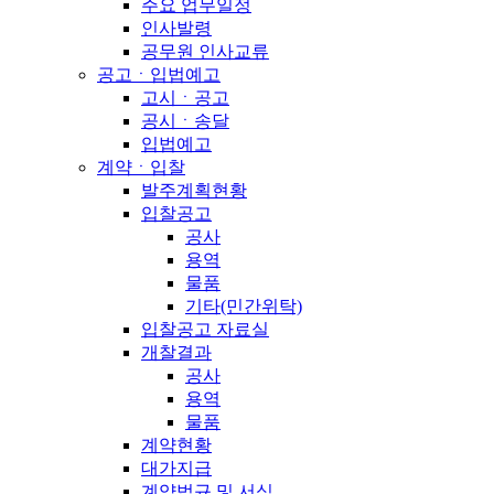
주요 업무일정
인사발령
공무원 인사교류
공고ㆍ입법예고
고시ㆍ공고
공시ㆍ송달
입법예고
계약ㆍ입찰
발주계획현황
입찰공고
공사
용역
물품
기타(민간위탁)
입찰공고 자료실
개찰결과
공사
용역
물품
계약현황
대가지급
계약법규 및 서식