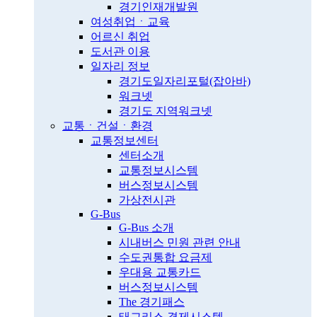
경기인재개발원
여성취업ㆍ교육
어르신 취업
도서관 이용
일자리 정보
경기도일자리포털(잡아바)
워크넷
경기도 지역워크넷
교통ㆍ건설ㆍ환경
교통정보센터
센터소개
교통정보시스템
버스정보시스템
가상전시관
G-Bus
G-Bus 소개
시내버스 민원 관련 안내
수도권통합 요금제
우대용 교통카드
버스정보시스템
The 경기패스
태그리스 결제시스템