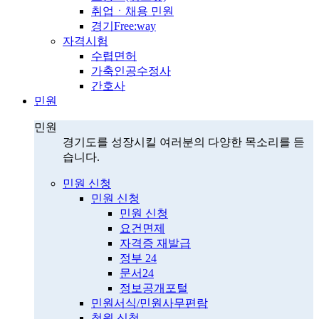
취업ㆍ채용 민원
경기Free:way
자격시험
수렵면허
가축인공수정사
간호사
민원
민원
경기도를 성장시킬 여러분의 다양한 목소리를 듣
습니다.
민원 신청
민원 신청
민원 신청
요건면제
자격증 재발급
정부 24
문서24
정보공개포털
민원서식/민원사무편람
청원 신청