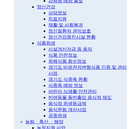
감염병 예방 홍보
정신건강
상담정보
치료지원
재활 및 사회복귀
정신질환자 권익보호
정신건강증진시설 현황
식품위생
시설개선자금 등 융자
식품 안전정보
위해식품 회수정보
경기도 비유전자변형식품 인증 및 관리
사업
경기도 식중독 현황
식중독 예방 정보
어린이 식생활 안전관리
반려동물 동반출입 음식점 제도
음식점 위생등급제
음식문화 개선사업
공중위생
농림ㆍ축산 ㆍ해양
농정지원 사업