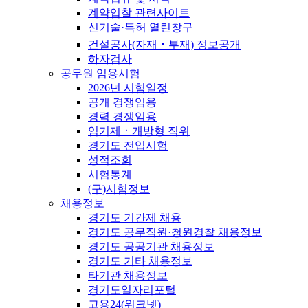
계약입찰 관련사이트
신기술·특허 열린창구
건설공사(자재‧부재) 정보공개
하자검사
공무원 임용시험
2026년 시험일정
공개 경쟁임용
경력 경쟁임용
임기제ㆍ개방형 직위
경기도 전입시험
성적조회
시험통계
(구)시험정보
채용정보
경기도 기간제 채용
경기도 공무직원·청원경찰 채용정보
경기도 공공기관 채용정보
경기도 기타 채용정보
타기관 채용정보
경기도일자리포털
고용24(워크넷)