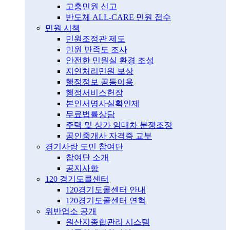
고충민원 신고
반도체 ALL-CARE 민원 접수
민원 시책
민원조정관 제도
민원 만족도 조사
안전한 민원실 환경 조성
지연처리민원 보상
행정정보 공동이용
행정서비스헌장
본인서명사실확인제
무료법률상담
주택 및 상가 임대차 분쟁조정
공인중개사 자격증 교부
경기사랑 도민 참여단
참여단 소개
공지사항
120 경기도콜센터
120경기도콜센터 안내
120경기도콜센터 연혁
위반업소 공개
원산지종합관리 시스템