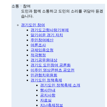
소통ㆍ참여
도민과 함께 소통하고 도민의 소리를 귀담아 듣겠
습니다.
경기도민 참여
경기도고향사랑기부제
알기쉬운 경기 자치
주민참여예산
여론조사
규제입증요청
적극행정
경기공무원대상
경기도 도민참여 공론화
이주민 영상콘텐츠 공모전
민관협치위원회
경기도민 정책축제
경기도민 정책축제 소개
행사안내
공지사항
자료실
지난축제정보