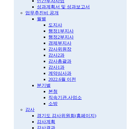
민간투자사업
성과계획서 및 성과보고서
업무추진비 공개
월별
도지사
행정1부지사
행정2부지사
경제부지사
감사위원장
감사2과
감사총괄과
감사1과
계약심사과
2022.6월 이전
분기별
본청
직속기관.사업소
소방
감사
경기도 감사위원회(홈페이지)
감사계획
감사결과