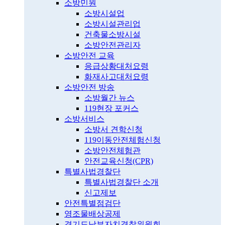
소방민원
소방시설업
소방시설관리업
건축물소방시설
소방안전관리자
소방안전 교육
응급상황대처요령
화재사고대처요령
소방안전 방송
소방월간 뉴스
119현장 포커스
소방서비스
소방서 견학신청
119이동안전체험신청
소방안전체험관
안전교육신청(CPR)
특별사법경찰단
특별사법경찰단 소개
신고제보
안전특별점검단
영조물배상공제
경기도남부자치경찰위원회