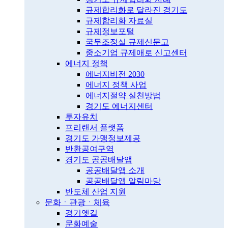
규제합리화로 달라진 경기도
규제합리화 자료실
규제정보포털
국무조정실 규제신문고
중소기업 규제애로 신고센터
에너지 정책
에너지비전 2030
에너지 정책 사업
에너지절약 실천방법
경기도 에너지센터
투자유치
프리랜서 플랫폼
경기도 가맹정보제공
반환공여구역
경기도 공공배달앱
공공배달앱 소개
공공배달앱 알림마당
반도체 산업 지원
문화ㆍ관광ㆍ체육
경기옛길
문화예술