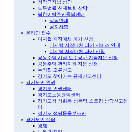
청탁금지법 상담
노무법률˙산재보험 상담
북한이탈주민돌봄센터
상담안내
공지사항
온라인 접수
디지털 저장매체 파기 신청
디지털 저장매체 파기 서비스 안내
디지털 저장매체 파기 신청
공동주택 시설 보수공사 기술자문 신청
공동주택 관리지원 자문 신청
누리집 오류신고
경기도 찾아가는 규제신고센터
경기도민 인권
경기도 인권센터
경기도노동권익센터
경기도청 성희롱·성폭력·스토킹 상담신고센
터
경기도 성평등옴부즈만
경기도민 센터
경제
노동/일자리