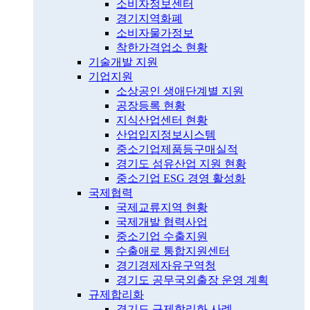
소비자정보센터
경기지역화폐
소비자물가정보
착한가격업소 현황
기술개발 지원
기업지원
소상공인 생애단계별 지원
공장등록 현황
지식산업센터 현황
산업입지정보시스템
중소기업제품등구매실적
경기도 섬유산업 지원 현황
중소기업 ESG 경영 활성화
국제협력
국제교류지역 현황
국제개발 협력사업
중소기업 수출지원
수출애로 통합지원센터
경기경제자유구역청
경기도 공무국외출장 운영 계획
규제합리화
경기도 규제합리화 사례