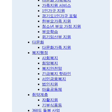
다문화 가족복지
가족지원 서비스
1인가구 지원
경기도1인가구 포털
한부모가족 지원
청소년 부모 가정 지원
부모학습
위기임산부 지원
다문화
다문화가족 지원
복지행정
사회복지
희망복지
복지안전망
긴급복지 핫라인
서민금융복지
법인지원
마을공동체
취약계층
자활지원
기부식품등
360도 돌봄 사업