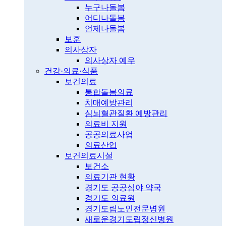
누구나돌봄
어디나돌봄
언제나돌봄
보훈
의사상자
의사상자 예우
건강·의료·식품
보건의료
통합돌봄의료
치매예방관리
심뇌혈관질환 예방관리
의료비 지원
공공의료사업
의료산업
보건의료시설
보건소
의료기관 현황
경기도 공공심야 약국
경기도 의료원
경기도립노인전문병원
새로운경기도립정신병원