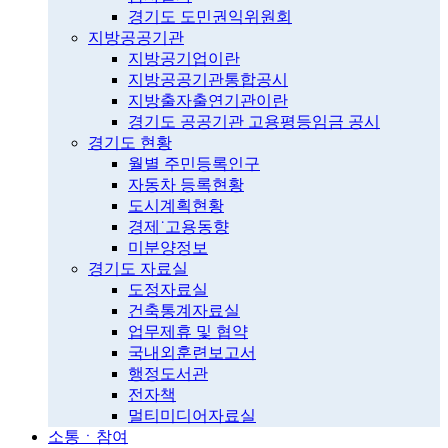
경기도 도민권익위원회
지방공공기관
지방공기업이란
지방공공기관통합공시
지방출자출연기관이란
경기도 공공기관 고용평등임금 공시
경기도 현황
월별 주민등록인구
자동차 등록현황
도시계획현황
경제˙고용동향
미분양정보
경기도 자료실
도정자료실
건축통계자료실
업무제휴 및 협약
국내외훈련보고서
행정도서관
전자책
멀티미디어자료실
소통ㆍ참여