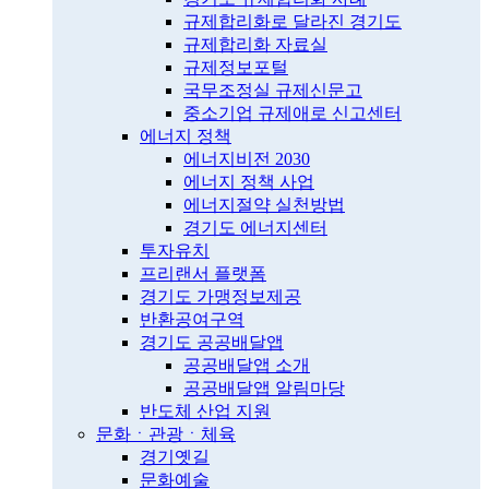
규제합리화로 달라진 경기도
규제합리화 자료실
규제정보포털
국무조정실 규제신문고
중소기업 규제애로 신고센터
에너지 정책
에너지비전 2030
에너지 정책 사업
에너지절약 실천방법
경기도 에너지센터
투자유치
프리랜서 플랫폼
경기도 가맹정보제공
반환공여구역
경기도 공공배달앱
공공배달앱 소개
공공배달앱 알림마당
반도체 산업 지원
문화ㆍ관광ㆍ체육
경기옛길
문화예술