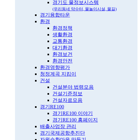
경기도 물정보시스템
(우리동네 약수터, 물놀이시설, 물길)
경기융합타운
환경
환경정책
생활환경
교통환경
대기환경
환경보건
환경안전
환경영향평가
청정계곡 지킴이
건설
건설분야 법령모음
건설기준정보
건설자료모음
경기RE100
경기RE100 이야기
경기RE100 홈페이지
배출사업장 관리
경기국제공항추진단
자원순환마을 만들기