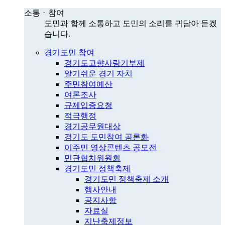
소통ㆍ참여
도민과 함께 소통하고 도민의 소리를 귀담아 듣겠
습니다.
경기도민 참여
경기도고향사랑기부제
알기쉬운 경기 자치
주민참여예산
여론조사
규제입증요청
적극행정
경기공무원대상
경기도 도민참여 공론화
이주민 영상콘텐츠 공모전
민관협치위원회
경기도민 정책축제
경기도민 정책축제 소개
행사안내
공지사항
자료실
지난축제정보