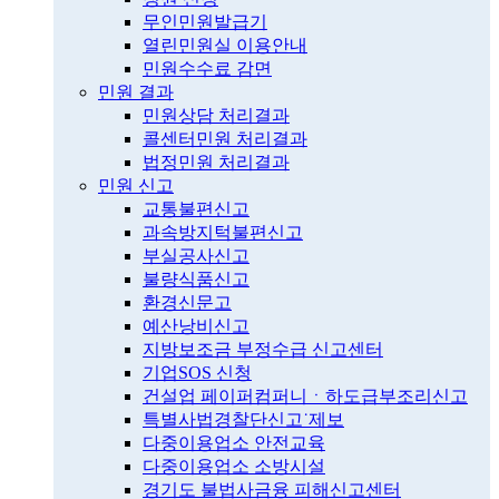
무인민원발급기
열린민원실 이용안내
민원수수료 감면
민원 결과
민원상담 처리결과
콜센터민원 처리결과
법정민원 처리결과
민원 신고
교통불편신고
과속방지턱불편신고
부실공사신고
불량식품신고
환경신문고
예산낭비신고
지방보조금 부정수급 신고센터
기업SOS 신청
건설업 페이퍼컴퍼니ㆍ하도급부조리신고
특별사법경찰단신고˙제보
다중이용업소 안전교육
다중이용업소 소방시설
경기도 불법사금융 피해신고센터