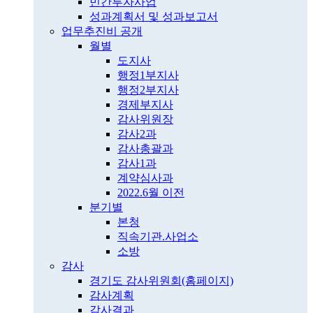
민간투자사업
성과계획서 및 성과보고서
업무추진비 공개
월별
도지사
행정1부지사
행정2부지사
경제부지사
감사위원장
감사2과
감사총괄과
감사1과
계약심사과
2022.6월 이전
분기별
본청
직속기관.사업소
소방
감사
경기도 감사위원회(홈페이지)
감사계획
감사결과