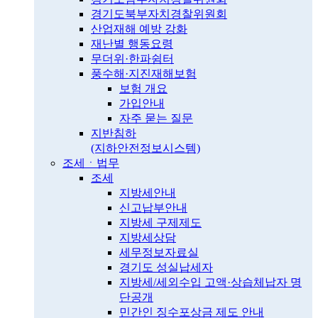
경기도북부자치경찰위원회
산업재해 예방 강화
재난별 행동요령
무더위·한파쉼터
풍수해·지진재해보험
보험 개요
가입안내
자주 묻는 질문
지반침하
(지하안전정보시스템)
조세ㆍ법무
조세
지방세안내
신고납부안내
지방세 구제제도
지방세상담
세무정보자료실
경기도 성실납세자
지방세/세외수입 고액·상습체납자 명
단공개
민간인 징수포상금 제도 안내