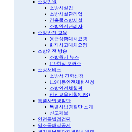
소방민원
소방시설업
소방시설관리업
건축물소방시설
소방안전관리자
소방안전 교육
응급상황대처요령
화재사고대처요령
소방안전 방송
소방월간 뉴스
119현장 포커스
소방서비스
소방서 견학신청
119이동안전체험신청
소방안전체험관
안전교육신청(CPR)
특별사법경찰단
특별사법경찰단 소개
신고제보
안전특별점검단
영조물배상공제
경기도남부자치경찰위원회