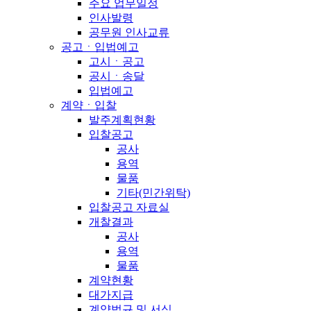
주요 업무일정
인사발령
공무원 인사교류
공고ㆍ입법예고
고시ㆍ공고
공시ㆍ송달
입법예고
계약ㆍ입찰
발주계획현황
입찰공고
공사
용역
물품
기타(민간위탁)
입찰공고 자료실
개찰결과
공사
용역
물품
계약현황
대가지급
계약법규 및 서식