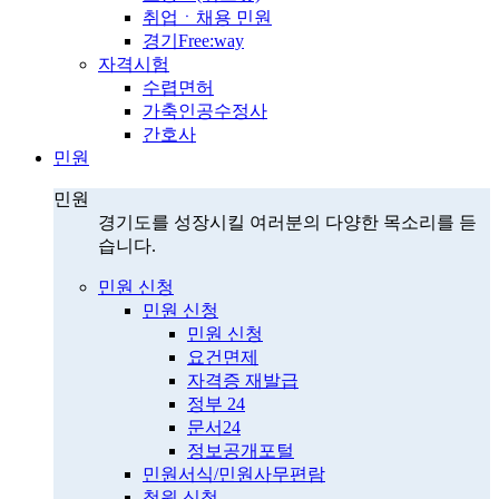
취업ㆍ채용 민원
경기Free:way
자격시험
수렵면허
가축인공수정사
간호사
민원
민원
경기도를 성장시킬 여러분의 다양한 목소리를 듣
습니다.
민원 신청
민원 신청
민원 신청
요건면제
자격증 재발급
정부 24
문서24
정보공개포털
민원서식/민원사무편람
청원 신청