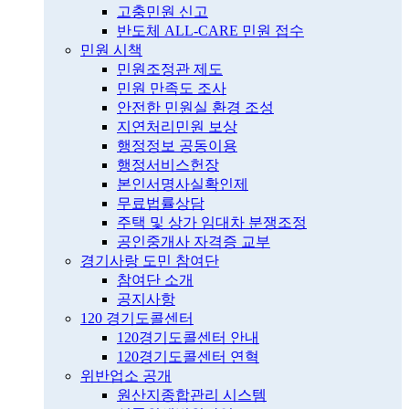
고충민원 신고
반도체 ALL-CARE 민원 접수
민원 시책
민원조정관 제도
민원 만족도 조사
안전한 민원실 환경 조성
지연처리민원 보상
행정정보 공동이용
행정서비스헌장
본인서명사실확인제
무료법률상담
주택 및 상가 임대차 분쟁조정
공인중개사 자격증 교부
경기사랑 도민 참여단
참여단 소개
공지사항
120 경기도콜센터
120경기도콜센터 안내
120경기도콜센터 연혁
위반업소 공개
원산지종합관리 시스템