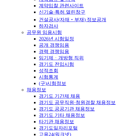
계약입찰 관련사이트
신기술·특허 열린창구
건설공사(자재‧부재) 정보공개
하자검사
공무원 임용시험
2026년 시험일정
공개 경쟁임용
경력 경쟁임용
임기제ㆍ개방형 직위
경기도 전입시험
성적조회
시험통계
(구)시험정보
채용정보
경기도 기간제 채용
경기도 공무직원·청원경찰 채용정보
경기도 공공기관 채용정보
경기도 기타 채용정보
타기관 채용정보
경기도일자리포털
고용24(워크넷)