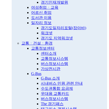
경기인재개발원
여성취업ㆍ교육
어르신 취업
도서관 이용
일자리 정보
경기도일자리포털(잡아바)
워크넷
경기도 지역워크넷
교통ㆍ건설ㆍ환경
교통정보센터
센터소개
교통정보시스템
버스정보시스템
가상전시관
G-Bus
G-Bus 소개
시내버스 민원 관련 안내
수도권통합 요금제
우대용 교통카드
버스정보시스템
The 경기패스
태그리스 결제시스템