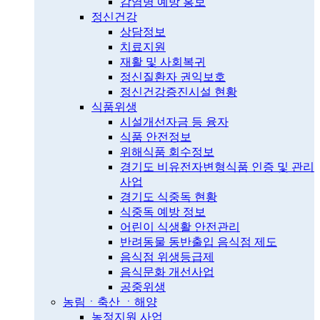
감염병 예방 홍보
정신건강
상담정보
치료지원
재활 및 사회복귀
정신질환자 권익보호
정신건강증진시설 현황
식품위생
시설개선자금 등 융자
식품 안전정보
위해식품 회수정보
경기도 비유전자변형식품 인증 및 관리
사업
경기도 식중독 현황
식중독 예방 정보
어린이 식생활 안전관리
반려동물 동반출입 음식점 제도
음식점 위생등급제
음식문화 개선사업
공중위생
농림ㆍ축산 ㆍ해양
농정지원 사업