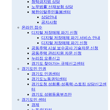
청탁금지법 상담
노무법률˙산재보험 상담
북한이탈주민돌봄센터
상담안내
공지사항
온라인 접수
디지털 저장매체 파기 신청
디지털 저장매체 파기 서비스 안내
디지털 저장매체 파기 신청
공동주택 시설 보수공사 기술자문 신청
공동주택 관리지원 자문 신청
누리집 오류신고
경기도 찾아가는 규제신고센터
경기도민 인권
경기도 인권센터
경기도노동권익센터
경기도청 성희롱·성폭력·스토킹 상담신고센
터
경기도 성평등옴부즈만
경기도민 센터
경제
노동/일자리