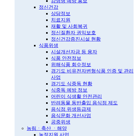
감염병 예방 홍보
정신건강
상담정보
치료지원
재활 및 사회복귀
정신질환자 권익보호
정신건강증진시설 현황
식품위생
시설개선자금 등 융자
식품 안전정보
위해식품 회수정보
경기도 비유전자변형식품 인증 및 관리
사업
경기도 식중독 현황
식중독 예방 정보
어린이 식생활 안전관리
반려동물 동반출입 음식점 제도
음식점 위생등급제
음식문화 개선사업
공중위생
농림ㆍ축산 ㆍ해양
농정지원 사업