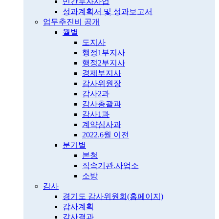
민간투자사업
성과계획서 및 성과보고서
업무추진비 공개
월별
도지사
행정1부지사
행정2부지사
경제부지사
감사위원장
감사2과
감사총괄과
감사1과
계약심사과
2022.6월 이전
분기별
본청
직속기관.사업소
소방
감사
경기도 감사위원회(홈페이지)
감사계획
감사결과