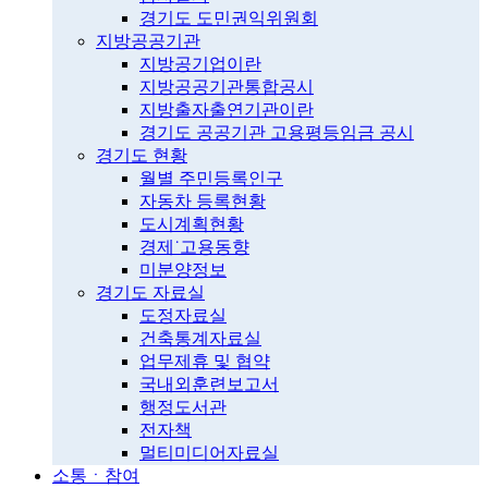
경기도 도민권익위원회
지방공공기관
지방공기업이란
지방공공기관통합공시
지방출자출연기관이란
경기도 공공기관 고용평등임금 공시
경기도 현황
월별 주민등록인구
자동차 등록현황
도시계획현황
경제˙고용동향
미분양정보
경기도 자료실
도정자료실
건축통계자료실
업무제휴 및 협약
국내외훈련보고서
행정도서관
전자책
멀티미디어자료실
소통ㆍ참여