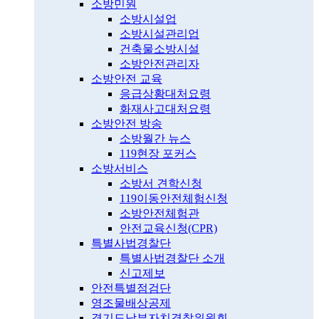
소방민원
소방시설업
소방시설관리업
건축물소방시설
소방안전관리자
소방안전 교육
응급상황대처요령
화재사고대처요령
소방안전 방송
소방월간 뉴스
119현장 포커스
소방서비스
소방서 견학신청
119이동안전체험신청
소방안전체험관
안전교육신청(CPR)
특별사법경찰단
특별사법경찰단 소개
신고제보
안전특별점검단
영조물배상공제
경기도남부자치경찰위원회