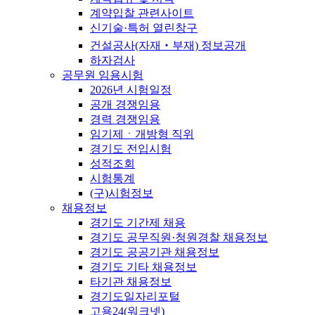
계약입찰 관련사이트
신기술·특허 열린창구
건설공사(자재‧부재) 정보공개
하자검사
공무원 임용시험
2026년 시험일정
공개 경쟁임용
경력 경쟁임용
임기제ㆍ개방형 직위
경기도 전입시험
성적조회
시험통계
(구)시험정보
채용정보
경기도 기간제 채용
경기도 공무직원·청원경찰 채용정보
경기도 공공기관 채용정보
경기도 기타 채용정보
타기관 채용정보
경기도일자리포털
고용24(워크넷)