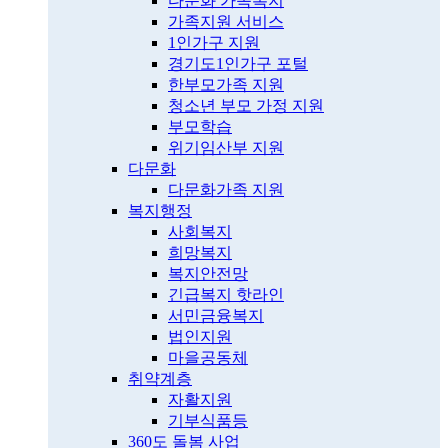
다문화 가족복지
가족지원 서비스
1인가구 지원
경기도1인가구 포털
한부모가족 지원
청소년 부모 가정 지원
부모학습
위기임산부 지원
다문화
다문화가족 지원
복지행정
사회복지
희망복지
복지안전망
긴급복지 핫라인
서민금융복지
법인지원
마을공동체
취약계층
자활지원
기부식품등
360도 돌봄 사업