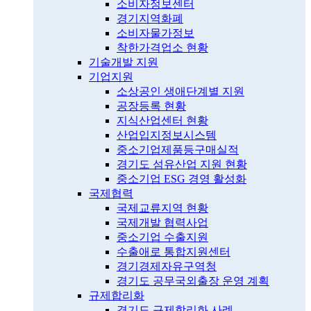
소비자정보센터
경기지역화폐
소비자물가정보
착한가격업소 현황
기술개발 지원
기업지원
소상공인 생애단계별 지원
공장등록 현황
지식산업센터 현황
산업입지정보시스템
중소기업제품등구매실적
경기도 섬유산업 지원 현황
중소기업 ESG 경영 활성화
국제협력
국제교류지역 현황
국제개발 협력사업
중소기업 수출지원
수출애로 통합지원센터
경기경제자유구역청
경기도 공무국외출장 운영 계획
규제합리화
경기도 규제합리화 사례