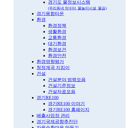
경기도 물정보시스템
(우리동네 약수터, 물놀이시설, 물길)
경기융합타운
환경
환경정책
생활환경
교통환경
대기환경
환경보건
환경안전
환경영향평가
청정계곡 지킴이
건설
건설분야 법령모음
건설기준정보
건설자료모음
경기RE100
경기RE100 이야기
경기RE100 홈페이지
배출사업장 관리
경기국제공항추진단
자원순환마을 만들기