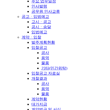
주요 업무일정
인사발령
공무원 인사교류
공고ㆍ입법예고
고시ㆍ공고
공시ㆍ송달
입법예고
계약ㆍ입찰
발주계획현황
입찰공고
공사
용역
물품
기타(민간위탁)
입찰공고 자료실
개찰결과
공사
용역
물품
계약현황
대가지급
계약법규 및 서식