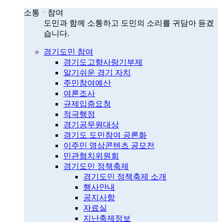
소통ㆍ참여
도민과 함께 소통하고 도민의 소리를 귀담아 듣겠
습니다.
경기도민 참여
경기도고향사랑기부제
알기쉬운 경기 자치
주민참여예산
여론조사
규제입증요청
적극행정
경기공무원대상
경기도 도민참여 공론화
이주민 영상콘텐츠 공모전
민관협치위원회
경기도민 정책축제
경기도민 정책축제 소개
행사안내
공지사항
자료실
지난축제정보