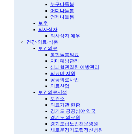
누구나돌봄
어디나돌봄
언제나돌봄
보훈
의사상자
의사상자 예우
건강·의료·식품
보건의료
통합돌봄의료
치매예방관리
심뇌혈관질환 예방관리
의료비 지원
공공의료사업
의료산업
보건의료시설
보건소
의료기관 현황
경기도 공공심야 약국
경기도 의료원
경기도립노인전문병원
새로운경기도립정신병원