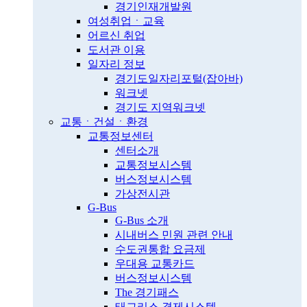
경기인재개발원
여성취업ㆍ교육
어르신 취업
도서관 이용
일자리 정보
경기도일자리포털(잡아바)
워크넷
경기도 지역워크넷
교통ㆍ건설ㆍ환경
교통정보센터
센터소개
교통정보시스템
버스정보시스템
가상전시관
G-Bus
G-Bus 소개
시내버스 민원 관련 안내
수도권통합 요금제
우대용 교통카드
버스정보시스템
The 경기패스
태그리스 결제시스템