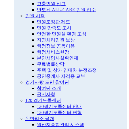
고충민원 신고
반도체 ALL-CARE 민원 접수
민원 시책
민원조정관 제도
민원 만족도 조사
안전한 민원실 환경 조성
지연처리민원 보상
행정정보 공동이용
행정서비스헌장
본인서명사실확인제
무료법률상담
주택 및 상가 임대차 분쟁조정
공인중개사 자격증 교부
경기사랑 도민 참여단
참여단 소개
공지사항
120 경기도콜센터
120경기도콜센터 안내
120경기도콜센터 연혁
위반업소 공개
원산지종합관리 시스템