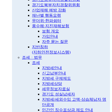
경기도북부자치경찰위원회
산업재해 예방 강화
재난별 행동요령
무더위·한파쉼터
풍수해·지진재해보험
보험 개요
가입안내
자주 묻는 질문
지반침하
(지하안전정보시스템)
조세ㆍ법무
조세
지방세안내
신고납부안내
지방세 구제제도
지방세상담
세무정보자료실
경기도 성실납세자
지방세/세외수입 고액·상습체납자 명
단공개
민간인 징수포상금 제도 안내