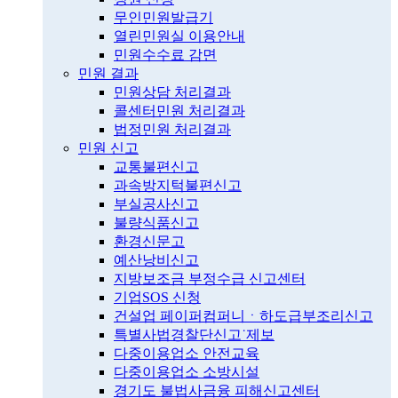
무인민원발급기
열린민원실 이용안내
민원수수료 감면
민원 결과
민원상담 처리결과
콜센터민원 처리결과
법정민원 처리결과
민원 신고
교통불편신고
과속방지턱불편신고
부실공사신고
불량식품신고
환경신문고
예산낭비신고
지방보조금 부정수급 신고센터
기업SOS 신청
건설업 페이퍼컴퍼니ㆍ하도급부조리신고
특별사법경찰단신고˙제보
다중이용업소 안전교육
다중이용업소 소방시설
경기도 불법사금융 피해신고센터