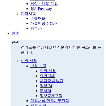
취업ㆍ채용 민원
경기Free:way
자격시험
수렵면허
가축인공수정사
간호사
민원
민원
경기도를 성장시킬 여러분의 다양한 목소리를 듣
습니다.
민원 신청
민원 신청
민원 신청
요건면제
자격증 재발급
정부 24
문서24
정보공개포털
민원서식/민원사무편람
청원 신청