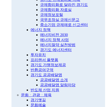
규제합리화로 달라진 경기도
규제합리화 자료실
규제정보포털
국무조정실 규제신문고
중소기업 규제애로 신고센터
에너지 정책
에너지비전 2030
에너지 정책 사업
에너지절약 실천방법
경기도 에너지센터
투자유치
프리랜서 플랫폼
경기도 가맹정보제공
반환공여구역
경기도 공공배달앱
공공배달앱 소개
공공배달앱 알림마당
반도체 산업 지원
문화ㆍ관광ㆍ체육
경기옛길
문화예술