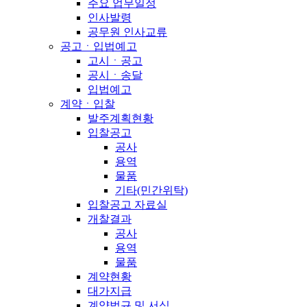
주요 업무일정
인사발령
공무원 인사교류
공고ㆍ입법예고
고시ㆍ공고
공시ㆍ송달
입법예고
계약ㆍ입찰
발주계획현황
입찰공고
공사
용역
물품
기타(민간위탁)
입찰공고 자료실
개찰결과
공사
용역
물품
계약현황
대가지급
계약법규 및 서식