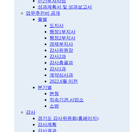
민간투자사업
성과계획서 및 성과보고서
업무추진비 공개
월별
도지사
행정1부지사
행정2부지사
경제부지사
감사위원장
감사2과
감사총괄과
감사1과
계약심사과
2022.6월 이전
분기별
본청
직속기관.사업소
소방
감사
경기도 감사위원회(홈페이지)
감사계획
감사결과