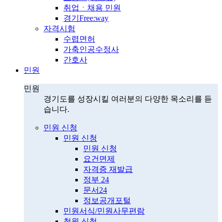
취업ㆍ채용 민원
경기Free:way
자격시험
수렵면허
가축인공수정사
간호사
민원
민원
경기도를 성장시킬 여러분의 다양한 목소리를 듣
습니다.
민원 신청
민원 신청
민원 신청
요건면제
자격증 재발급
정부 24
문서24
정보공개포털
민원서식/민원사무편람
청원 신청