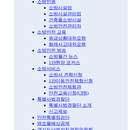
소방민원
소방시설업
소방시설관리업
건축물소방시설
소방안전관리자
소방안전 교육
응급상황대처요령
화재사고대처요령
소방안전 방송
소방월간 뉴스
119현장 포커스
소방서비스
소방서 견학신청
119이동안전체험신청
소방안전체험관
안전교육신청(CPR)
특별사법경찰단
특별사법경찰단 소개
신고제보
안전특별점검단
영조물배상공제
경기도남부자치경찰위원회