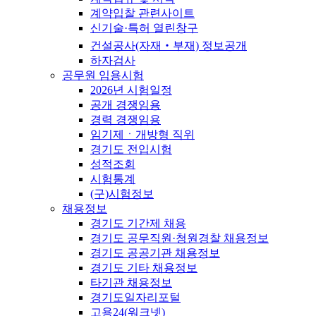
계약입찰 관련사이트
신기술·특허 열린창구
건설공사(자재‧부재) 정보공개
하자검사
공무원 임용시험
2026년 시험일정
공개 경쟁임용
경력 경쟁임용
임기제ㆍ개방형 직위
경기도 전입시험
성적조회
시험통계
(구)시험정보
채용정보
경기도 기간제 채용
경기도 공무직원·청원경찰 채용정보
경기도 공공기관 채용정보
경기도 기타 채용정보
타기관 채용정보
경기도일자리포털
고용24(워크넷)