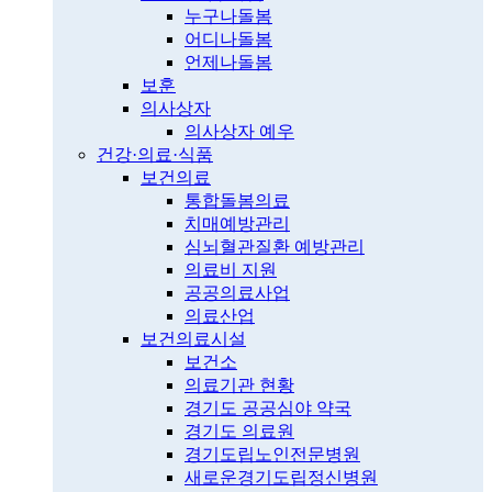
누구나돌봄
어디나돌봄
언제나돌봄
보훈
의사상자
의사상자 예우
건강·의료·식품
보건의료
통합돌봄의료
치매예방관리
심뇌혈관질환 예방관리
의료비 지원
공공의료사업
의료산업
보건의료시설
보건소
의료기관 현황
경기도 공공심야 약국
경기도 의료원
경기도립노인전문병원
새로운경기도립정신병원