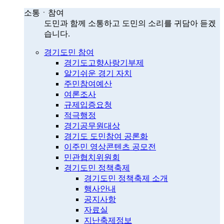
소통ㆍ참여
도민과 함께 소통하고 도민의 소리를 귀담아 듣겠
습니다.
경기도민 참여
경기도고향사랑기부제
알기쉬운 경기 자치
주민참여예산
여론조사
규제입증요청
적극행정
경기공무원대상
경기도 도민참여 공론화
이주민 영상콘텐츠 공모전
민관협치위원회
경기도민 정책축제
경기도민 정책축제 소개
행사안내
공지사항
자료실
지난축제정보