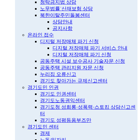
청탁금지법 상담
노무법률˙산재보험 상담
북한이탈주민돌봄센터
상담안내
공지사항
온라인 접수
디지털 저장매체 파기 신청
디지털 저장매체 파기 서비스 안내
디지털 저장매체 파기 신청
공동주택 시설 보수공사 기술자문 신청
공동주택 관리지원 자문 신청
누리집 오류신고
경기도 찾아가는 규제신고센터
경기도민 인권
경기도 인권센터
경기도노동권익센터
경기도청 성희롱·성폭력·스토킹 상담신고센
터
경기도 성평등옴부즈만
경기도민 센터
경제
노동/일자리