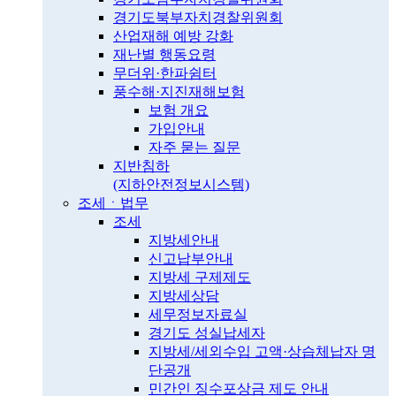
경기도북부자치경찰위원회
산업재해 예방 강화
재난별 행동요령
무더위·한파쉼터
풍수해·지진재해보험
보험 개요
가입안내
자주 묻는 질문
지반침하
(지하안전정보시스템)
조세ㆍ법무
조세
지방세안내
신고납부안내
지방세 구제제도
지방세상담
세무정보자료실
경기도 성실납세자
지방세/세외수입 고액·상습체납자 명
단공개
민간인 징수포상금 제도 안내