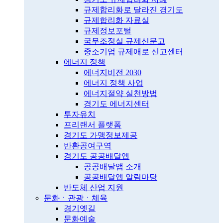
규제합리화로 달라진 경기도
규제합리화 자료실
규제정보포털
국무조정실 규제신문고
중소기업 규제애로 신고센터
에너지 정책
에너지비전 2030
에너지 정책 사업
에너지절약 실천방법
경기도 에너지센터
투자유치
프리랜서 플랫폼
경기도 가맹정보제공
반환공여구역
경기도 공공배달앱
공공배달앱 소개
공공배달앱 알림마당
반도체 산업 지원
문화ㆍ관광ㆍ체육
경기옛길
문화예술