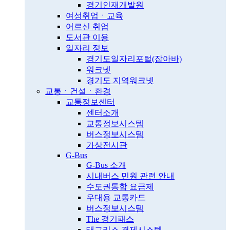
경기인재개발원
여성취업ㆍ교육
어르신 취업
도서관 이용
일자리 정보
경기도일자리포털(잡아바)
워크넷
경기도 지역워크넷
교통ㆍ건설ㆍ환경
교통정보센터
센터소개
교통정보시스템
버스정보시스템
가상전시관
G-Bus
G-Bus 소개
시내버스 민원 관련 안내
수도권통합 요금제
우대용 교통카드
버스정보시스템
The 경기패스
태그리스 결제시스템