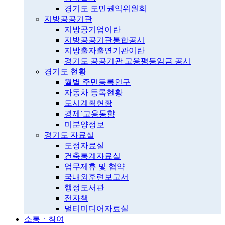
경기도 도민권익위원회
지방공공기관
지방공기업이란
지방공공기관통합공시
지방출자출연기관이란
경기도 공공기관 고용평등임금 공시
경기도 현황
월별 주민등록인구
자동차 등록현황
도시계획현황
경제˙고용동향
미분양정보
경기도 자료실
도정자료실
건축통계자료실
업무제휴 및 협약
국내외훈련보고서
행정도서관
전자책
멀티미디어자료실
소통ㆍ참여