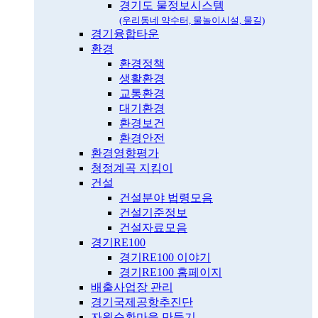
경기도 물정보시스템
(우리동네 약수터, 물놀이시설, 물길)
경기융합타운
환경
환경정책
생활환경
교통환경
대기환경
환경보건
환경안전
환경영향평가
청정계곡 지킴이
건설
건설분야 법령모음
건설기준정보
건설자료모음
경기RE100
경기RE100 이야기
경기RE100 홈페이지
배출사업장 관리
경기국제공항추진단
자원순환마을 만들기