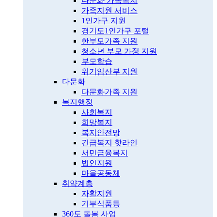
다문화 가족복지
가족지원 서비스
1인가구 지원
경기도1인가구 포털
한부모가족 지원
청소년 부모 가정 지원
부모학습
위기임산부 지원
다문화
다문화가족 지원
복지행정
사회복지
희망복지
복지안전망
긴급복지 핫라인
서민금융복지
법인지원
마을공동체
취약계층
자활지원
기부식품등
360도 돌봄 사업