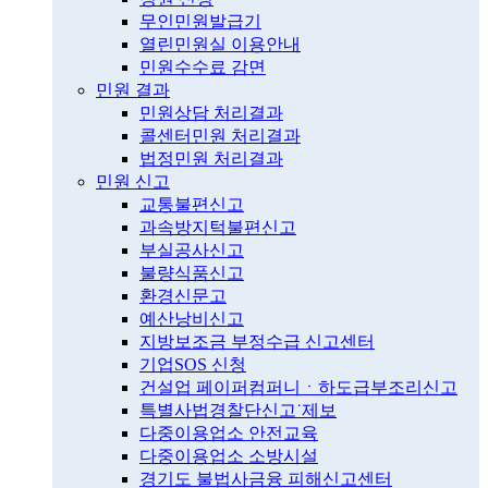
무인민원발급기
열린민원실 이용안내
민원수수료 감면
민원 결과
민원상담 처리결과
콜센터민원 처리결과
법정민원 처리결과
민원 신고
교통불편신고
과속방지턱불편신고
부실공사신고
불량식품신고
환경신문고
예산낭비신고
지방보조금 부정수급 신고센터
기업SOS 신청
건설업 페이퍼컴퍼니ㆍ하도급부조리신고
특별사법경찰단신고˙제보
다중이용업소 안전교육
다중이용업소 소방시설
경기도 불법사금융 피해신고센터