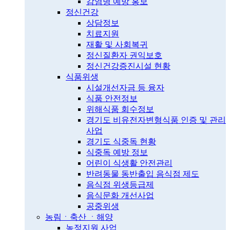
감염병 예방 홍보
정신건강
상담정보
치료지원
재활 및 사회복귀
정신질환자 권익보호
정신건강증진시설 현황
식품위생
시설개선자금 등 융자
식품 안전정보
위해식품 회수정보
경기도 비유전자변형식품 인증 및 관리
사업
경기도 식중독 현황
식중독 예방 정보
어린이 식생활 안전관리
반려동물 동반출입 음식점 제도
음식점 위생등급제
음식문화 개선사업
공중위생
농림ㆍ축산 ㆍ해양
농정지원 사업