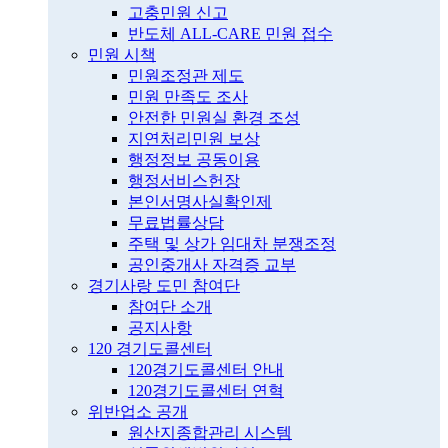
고충민원 신고
반도체 ALL-CARE 민원 접수
민원 시책
민원조정관 제도
민원 만족도 조사
안전한 민원실 환경 조성
지연처리민원 보상
행정정보 공동이용
행정서비스헌장
본인서명사실확인제
무료법률상담
주택 및 상가 임대차 분쟁조정
공인중개사 자격증 교부
경기사랑 도민 참여단
참여단 소개
공지사항
120 경기도콜센터
120경기도콜센터 안내
120경기도콜센터 연혁
위반업소 공개
원산지종합관리 시스템