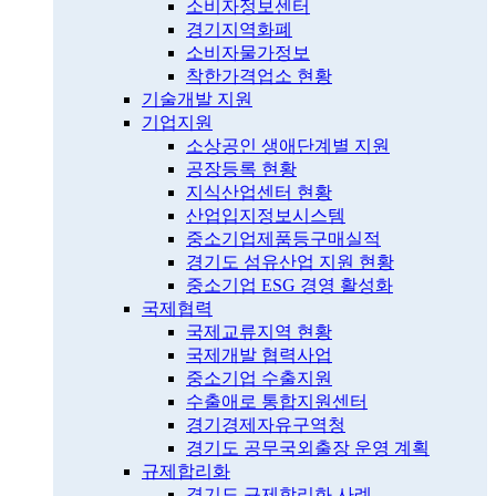
소비자정보센터
경기지역화폐
소비자물가정보
착한가격업소 현황
기술개발 지원
기업지원
소상공인 생애단계별 지원
공장등록 현황
지식산업센터 현황
산업입지정보시스템
중소기업제품등구매실적
경기도 섬유산업 지원 현황
중소기업 ESG 경영 활성화
국제협력
국제교류지역 현황
국제개발 협력사업
중소기업 수출지원
수출애로 통합지원센터
경기경제자유구역청
경기도 공무국외출장 운영 계획
규제합리화
경기도 규제합리화 사례