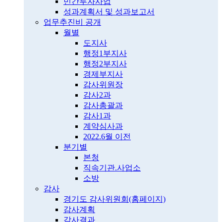
민간투자사업
성과계획서 및 성과보고서
업무추진비 공개
월별
도지사
행정1부지사
행정2부지사
경제부지사
감사위원장
감사2과
감사총괄과
감사1과
계약심사과
2022.6월 이전
분기별
본청
직속기관.사업소
소방
감사
경기도 감사위원회(홈페이지)
감사계획
감사결과