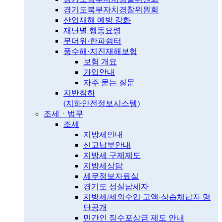
경기도북부자치경찰위원회
산업재해 예방 강화
재난별 행동요령
무더위·한파쉼터
풍수해·지진재해보험
보험 개요
가입안내
자주 묻는 질문
지반침하
(지하안전정보시스템)
조세ㆍ법무
조세
지방세안내
신고납부안내
지방세 구제제도
지방세상담
세무정보자료실
경기도 성실납세자
지방세/세외수입 고액·상습체납자 명
단공개
민간인 징수포상금 제도 안내