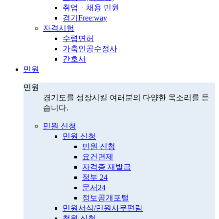
취업ㆍ채용 민원
경기Free:way
자격시험
수렵면허
가축인공수정사
간호사
민원
민원
경기도를 성장시킬 여러분의 다양한 목소리를 듣
습니다.
민원 신청
민원 신청
민원 신청
요건면제
자격증 재발급
정부 24
문서24
정보공개포털
민원서식/민원사무편람
청원 신청