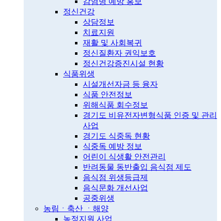
감염병 예방 홍보
정신건강
상담정보
치료지원
재활 및 사회복귀
정신질환자 권익보호
정신건강증진시설 현황
식품위생
시설개선자금 등 융자
식품 안전정보
위해식품 회수정보
경기도 비유전자변형식품 인증 및 관리
사업
경기도 식중독 현황
식중독 예방 정보
어린이 식생활 안전관리
반려동물 동반출입 음식점 제도
음식점 위생등급제
음식문화 개선사업
공중위생
농림ㆍ축산 ㆍ해양
농정지원 사업