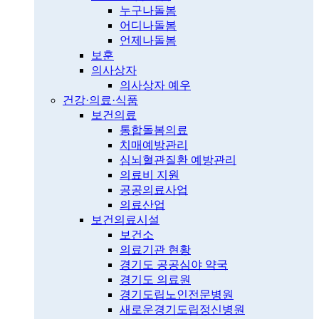
누구나돌봄
어디나돌봄
언제나돌봄
보훈
의사상자
의사상자 예우
건강·의료·식품
보건의료
통합돌봄의료
치매예방관리
심뇌혈관질환 예방관리
의료비 지원
공공의료사업
의료산업
보건의료시설
보건소
의료기관 현황
경기도 공공심야 약국
경기도 의료원
경기도립노인전문병원
새로운경기도립정신병원