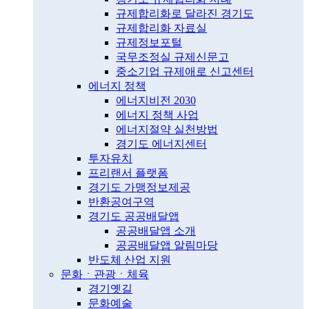
규제합리화로 달라진 경기도
규제합리화 자료실
규제정보포털
국무조정실 규제신문고
중소기업 규제애로 신고센터
에너지 정책
에너지비전 2030
에너지 정책 사업
에너지절약 실천방법
경기도 에너지센터
투자유치
프리랜서 플랫폼
경기도 가맹정보제공
반환공여구역
경기도 공공배달앱
공공배달앱 소개
공공배달앱 알림마당
반도체 산업 지원
문화ㆍ관광ㆍ체육
경기옛길
문화예술