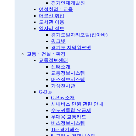
경기인재개발원
여성취업ㆍ교육
어르신 취업
도서관 이용
일자리 정보
경기도일자리포털(잡아바)
워크넷
경기도 지역워크넷
교통ㆍ건설ㆍ환경
교통정보센터
센터소개
교통정보시스템
버스정보시스템
가상전시관
G-Bus
G-Bus 소개
시내버스 민원 관련 안내
수도권통합 요금제
우대용 교통카드
버스정보시스템
The 경기패스
태그리스 결제시스템