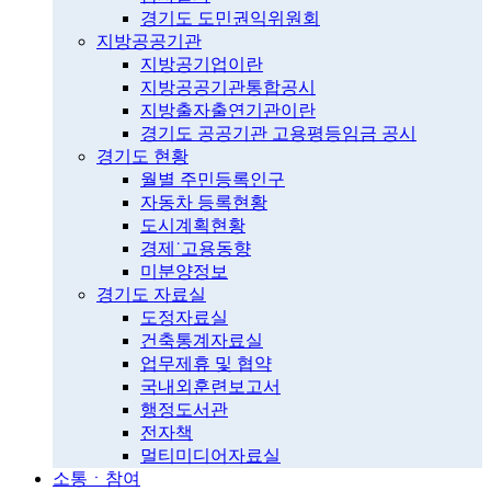
경기도 도민권익위원회
지방공공기관
지방공기업이란
지방공공기관통합공시
지방출자출연기관이란
경기도 공공기관 고용평등임금 공시
경기도 현황
월별 주민등록인구
자동차 등록현황
도시계획현황
경제˙고용동향
미분양정보
경기도 자료실
도정자료실
건축통계자료실
업무제휴 및 협약
국내외훈련보고서
행정도서관
전자책
멀티미디어자료실
소통ㆍ참여