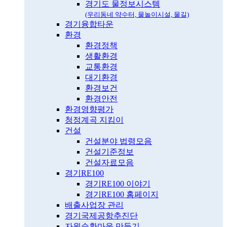
경기도 물정보시스템
(우리동네 약수터, 물놀이시설, 물길)
경기융합타운
환경
환경정책
생활환경
교통환경
대기환경
환경보건
환경안전
환경영향평가
청정계곡 지킴이
건설
건설분야 법령모음
건설기준정보
건설자료모음
경기RE100
경기RE100 이야기
경기RE100 홈페이지
배출사업장 관리
경기국제공항추진단
자원순환마을 만들기