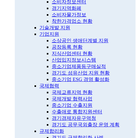
소비자정보센터
경기지역화폐
소비자물가정보
착한가격업소 현황
기술개발 지원
기업지원
소상공인 생애단계별 지원
공장등록 현황
지식산업센터 현황
산업입지정보시스템
중소기업제품등구매실적
경기도 섬유산업 지원 현황
중소기업 ESG 경영 활성화
국제협력
국제교류지역 현황
국제개발 협력사업
중소기업 수출지원
수출애로 통합지원센터
경기경제자유구역청
경기도 공무국외출장 운영 계획
규제합리화
경기도 규제합리화 사례