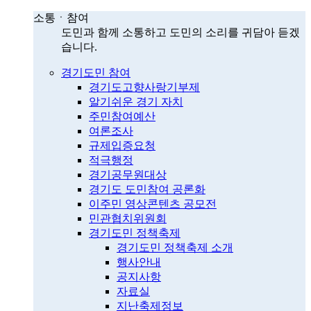
소통ㆍ참여
도민과 함께 소통하고 도민의 소리를 귀담아 듣겠
습니다.
경기도민 참여
경기도고향사랑기부제
알기쉬운 경기 자치
주민참여예산
여론조사
규제입증요청
적극행정
경기공무원대상
경기도 도민참여 공론화
이주민 영상콘텐츠 공모전
민관협치위원회
경기도민 정책축제
경기도민 정책축제 소개
행사안내
공지사항
자료실
지난축제정보