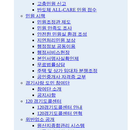
고충민원 신고
반도체 ALL-CARE 민원 접수
민원 시책
민원조정관 제도
민원 만족도 조사
안전한 민원실 환경 조성
지연처리민원 보상
행정정보 공동이용
행정서비스헌장
본인서명사실확인제
무료법률상담
주택 및 상가 임대차 분쟁조정
공인중개사 자격증 교부
경기사랑 도민 참여단
참여단 소개
공지사항
120 경기도콜센터
120경기도콜센터 안내
120경기도콜센터 연혁
위반업소 공개
원산지종합관리 시스템