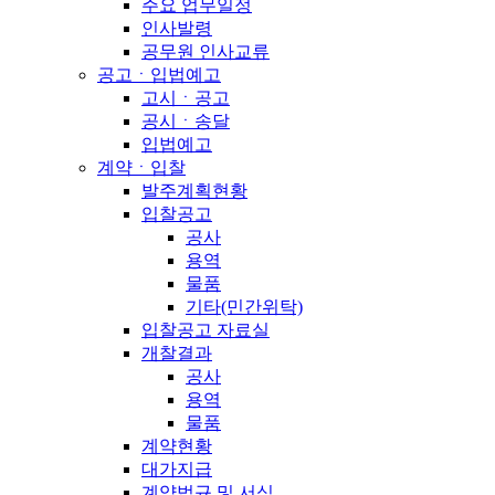
주요 업무일정
인사발령
공무원 인사교류
공고ㆍ입법예고
고시ㆍ공고
공시ㆍ송달
입법예고
계약ㆍ입찰
발주계획현황
입찰공고
공사
용역
물품
기타(민간위탁)
입찰공고 자료실
개찰결과
공사
용역
물품
계약현황
대가지급
계약법규 및 서식