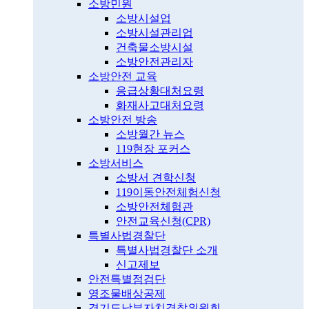
소방민원
소방시설업
소방시설관리업
건축물소방시설
소방안전관리자
소방안전 교육
응급상황대처요령
화재사고대처요령
소방안전 방송
소방월간 뉴스
119현장 포커스
소방서비스
소방서 견학신청
119이동안전체험신청
소방안전체험관
안전교육신청(CPR)
특별사법경찰단
특별사법경찰단 소개
신고제보
안전특별점검단
영조물배상공제
경기도남부자치경찰위원회