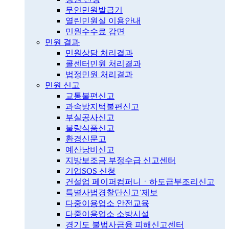
무인민원발급기
열린민원실 이용안내
민원수수료 감면
민원 결과
민원상담 처리결과
콜센터민원 처리결과
법정민원 처리결과
민원 신고
교통불편신고
과속방지턱불편신고
부실공사신고
불량식품신고
환경신문고
예산낭비신고
지방보조금 부정수급 신고센터
기업SOS 신청
건설업 페이퍼컴퍼니ㆍ하도급부조리신고
특별사법경찰단신고˙제보
다중이용업소 안전교육
다중이용업소 소방시설
경기도 불법사금융 피해신고센터