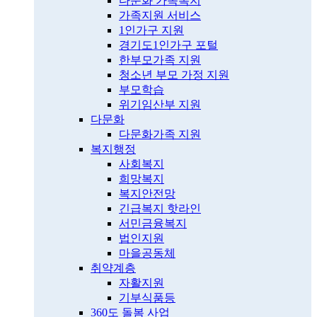
다문화 가족복지
가족지원 서비스
1인가구 지원
경기도1인가구 포털
한부모가족 지원
청소년 부모 가정 지원
부모학습
위기임산부 지원
다문화
다문화가족 지원
복지행정
사회복지
희망복지
복지안전망
긴급복지 핫라인
서민금융복지
법인지원
마을공동체
취약계층
자활지원
기부식품등
360도 돌봄 사업