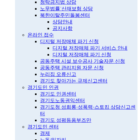
청탁금지법 상담
노무법률˙산재보험 상담
북한이탈주민돌봄센터
상담안내
공지사항
온라인 접수
디지털 저장매체 파기 신청
디지털 저장매체 파기 서비스 안내
디지털 저장매체 파기 신청
공동주택 시설 보수공사 기술자문 신청
공동주택 관리지원 자문 신청
누리집 오류신고
경기도 찾아가는 규제신고센터
경기도민 인권
경기도 인권센터
경기도노동권익센터
경기도청 성희롱·성폭력·스토킹 상담신고센
터
경기도 성평등옴부즈만
경기도민 센터
경제
노동/일자리