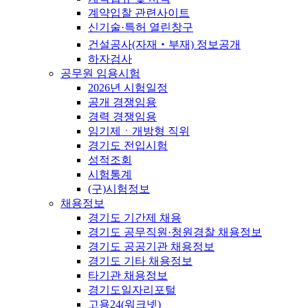
계약입찰 관련사이트
신기술·특허 열린창구
건설공사(자재‧부재) 정보공개
하자검사
공무원 임용시험
2026년 시험일정
공개 경쟁임용
경력 경쟁임용
임기제ㆍ개방형 직위
경기도 전입시험
성적조회
시험통계
(구)시험정보
채용정보
경기도 기간제 채용
경기도 공무직원·청원경찰 채용정보
경기도 공공기관 채용정보
경기도 기타 채용정보
타기관 채용정보
경기도일자리포털
고용24(워크넷)