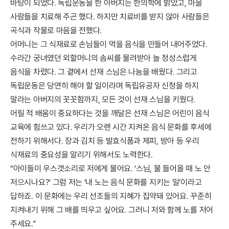
바탕이 되었다. 독립운동을 한 아버지는 한의학에 밝았고,
마을
사람들을 치료해 주곤 했다. 하지만 치료비를 받지 않아 사람들은
곡식과 작물로 마음을 전했다.
어머니는 그 식재료로 손님들이 먹을 음식을 만들어 내어주었다.
수라간 궁녀였던 외할머니의 솜씨를 물려받아 늘 정성스럽게
음식을 차렸다. 그 곁에서 선재 스님은 나눔을 배웠다. 그리고
독립운동은 당연히 해야 할 일이라며 독립유공자 신청을 하지
말라는 아버지의 꼿꼿함까지, 모든 것이 선재 스님을 키웠다.
어릴 적 배움이 중요하다는 것을 깨달은 선재 스님은 어린이 음식
교육에 힘쓰고 있다. 우리가 오랜 시간 지켜온 음식 문화를 후세에
전하기 위해서다. 장과 김치 등 발효식품과 제피, 방아 등 우리
식재료의 중요성을 알리기 위해서도 노력한다.
“아이들이 우스갯소리로 저에게 물어요. ‘스님, 물 들어올 때 노 안
저으시나요?’ 그럼 저는 ‘내 노는 음식 문화를 지키는 일’이라고
답하죠. 이 문화에는 우리 선조들의 지혜가 집약돼 있어요. 꾸준히
지켜내기 위해 그 배를 띄우고 싶어요. 그러니 저와 함께 노를 저어
주세요.”