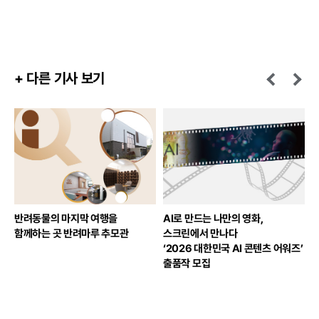
+ 다른 기사 보기
반려동물의 마지막 여행을
AI로 만드는 나만의 영화,
유
함께하는 곳 반려마루 추모관
스크린에서 만나다
‘2026 대한민국 AI 콘텐츠 어워즈’
출품작 모집