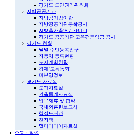
경기도 도민권익위원회
지방공공기관
지방공기업이란
지방공공기관통합공시
지방출자출연기관이란
경기도 공공기관 고용평등임금 공시
경기도 현황
월별 주민등록인구
자동차 등록현황
도시계획현황
경제˙고용동향
미분양정보
경기도 자료실
도정자료실
건축통계자료실
업무제휴 및 협약
국내외훈련보고서
행정도서관
전자책
멀티미디어자료실
소통ㆍ참여