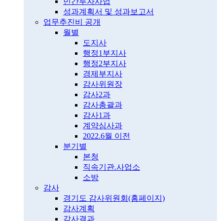
민간투자사업
성과계획서 및 성과보고서
업무추진비 공개
월별
도지사
행정1부지사
행정2부지사
경제부지사
감사위원장
감사2과
감사총괄과
감사1과
계약심사과
2022.6월 이전
분기별
본청
직속기관.사업소
소방
감사
경기도 감사위원회(홈페이지)
감사계획
감사결과