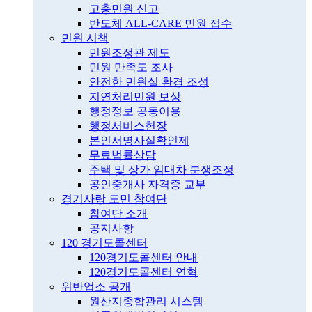
고충민원 신고
반도체 ALL-CARE 민원 접수
민원 시책
민원조정관 제도
민원 만족도 조사
안전한 민원실 환경 조성
지연처리민원 보상
행정정보 공동이용
행정서비스헌장
본인서명사실확인제
무료법률상담
주택 및 상가 임대차 분쟁조정
공인중개사 자격증 교부
경기사랑 도민 참여단
참여단 소개
공지사항
120 경기도콜센터
120경기도콜센터 안내
120경기도콜센터 연혁
위반업소 공개
원산지종합관리 시스템