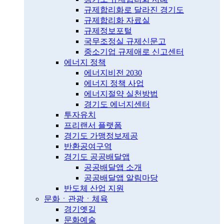
규제합리화로 달라진 경기도
규제합리화 자료실
규제정보포털
국무조정실 규제신문고
중소기업 규제애로 신고센터
에너지 정책
에너지비전 2030
에너지 정책 사업
에너지절약 실천방법
경기도 에너지센터
투자유치
프리랜서 플랫폼
경기도 가맹정보제공
반환공여구역
경기도 공공배달앱
공공배달앱 소개
공공배달앱 알림마당
반도체 산업 지원
문화ㆍ관광ㆍ체육
경기옛길
문화예술