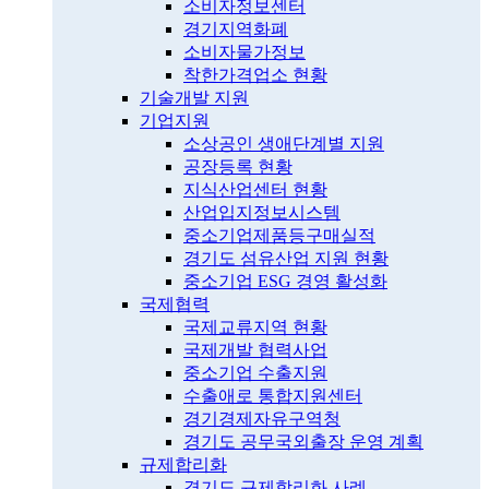
소비자정보센터
경기지역화폐
소비자물가정보
착한가격업소 현황
기술개발 지원
기업지원
소상공인 생애단계별 지원
공장등록 현황
지식산업센터 현황
산업입지정보시스템
중소기업제품등구매실적
경기도 섬유산업 지원 현황
중소기업 ESG 경영 활성화
국제협력
국제교류지역 현황
국제개발 협력사업
중소기업 수출지원
수출애로 통합지원센터
경기경제자유구역청
경기도 공무국외출장 운영 계획
규제합리화
경기도 규제합리화 사례