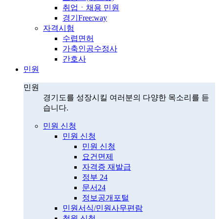
취업ㆍ채용 민원
경기Free:way
자격시험
수렵면허
가축인공수정사
간호사
민원
민원
경기도를 성장시킬 여러분의 다양한 목소리를 듣
습니다.
민원 신청
민원 신청
민원 신청
요건면제
자격증 재발급
정부 24
문서24
정보공개포털
민원서식/민원사무편람
청원 신청