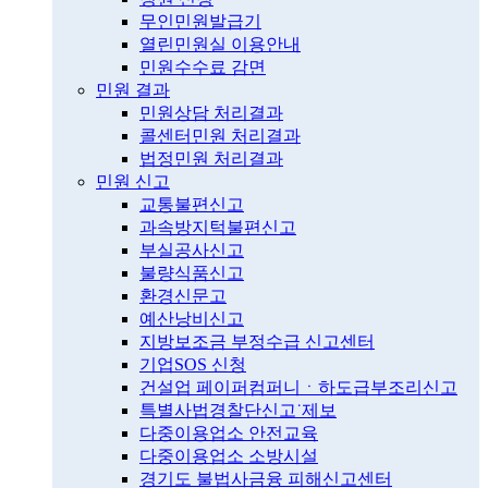
무인민원발급기
열린민원실 이용안내
민원수수료 감면
민원 결과
민원상담 처리결과
콜센터민원 처리결과
법정민원 처리결과
민원 신고
교통불편신고
과속방지턱불편신고
부실공사신고
불량식품신고
환경신문고
예산낭비신고
지방보조금 부정수급 신고센터
기업SOS 신청
건설업 페이퍼컴퍼니ㆍ하도급부조리신고
특별사법경찰단신고˙제보
다중이용업소 안전교육
다중이용업소 소방시설
경기도 불법사금융 피해신고센터