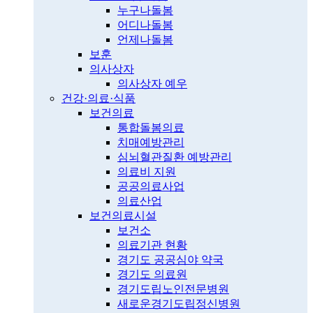
누구나돌봄
어디나돌봄
언제나돌봄
보훈
의사상자
의사상자 예우
건강·의료·식품
보건의료
통합돌봄의료
치매예방관리
심뇌혈관질환 예방관리
의료비 지원
공공의료사업
의료산업
보건의료시설
보건소
의료기관 현황
경기도 공공심야 약국
경기도 의료원
경기도립노인전문병원
새로운경기도립정신병원