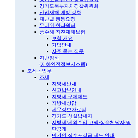
경기도북부자치경찰위원회
산업재해 예방 강화
재난별 행동요령
무더위·한파쉼터
풍수해·지진재해보험
보험 개요
가입안내
자주 묻는 질문
지반침하
(지하안전정보시스템)
조세ㆍ법무
조세
지방세안내
신고납부안내
지방세 구제제도
지방세상담
세무정보자료실
경기도 성실납세자
지방세/세외수입 고액·상습체납자 명
단공개
민간인 징수포상금 제도 안내