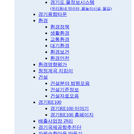
경기도 물정보시스템
(우리동네 약수터, 물놀이시설, 물길)
경기융합타운
환경
환경정책
생활환경
교통환경
대기환경
환경보건
환경안전
환경영향평가
청정계곡 지킴이
건설
건설분야 법령모음
건설기준정보
건설자료모음
경기RE100
경기RE100 이야기
경기RE100 홈페이지
배출사업장 관리
경기국제공항추진단
자원순환마을 만들기