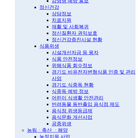
감염병 예방 홍보
정신건강
상담정보
치료지원
재활 및 사회복귀
정신질환자 권익보호
정신건강증진시설 현황
식품위생
시설개선자금 등 융자
식품 안전정보
위해식품 회수정보
경기도 비유전자변형식품 인증 및 관리
사업
경기도 식중독 현황
식중독 예방 정보
어린이 식생활 안전관리
반려동물 동반출입 음식점 제도
음식점 위생등급제
음식문화 개선사업
공중위생
농림ㆍ축산 ㆍ해양
농정지원 사업