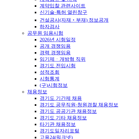
계약입찰 관련사이트
신기술·특허 열린창구
건설공사(자재‧부재) 정보공개
하자검사
공무원 임용시험
2026년 시험일정
공개 경쟁임용
경력 경쟁임용
임기제ㆍ개방형 직위
경기도 전입시험
성적조회
시험통계
(구)시험정보
채용정보
경기도 기간제 채용
경기도 공무직원·청원경찰 채용정보
경기도 공공기관 채용정보
경기도 기타 채용정보
타기관 채용정보
경기도일자리포털
고용24(워크넷)