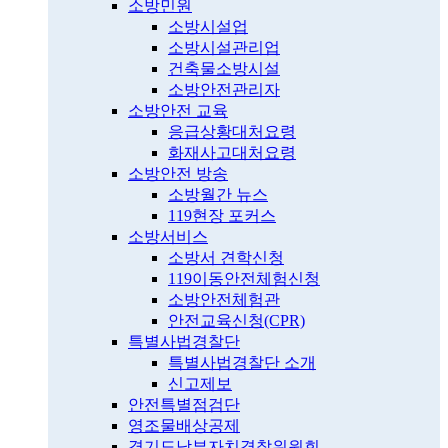
소방민원
소방시설업
소방시설관리업
건축물소방시설
소방안전관리자
소방안전 교육
응급상황대처요령
화재사고대처요령
소방안전 방송
소방월간 뉴스
119현장 포커스
소방서비스
소방서 견학신청
119이동안전체험신청
소방안전체험관
안전교육신청(CPR)
특별사법경찰단
특별사법경찰단 소개
신고제보
안전특별점검단
영조물배상공제
경기도남부자치경찰위원회