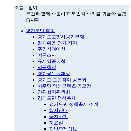
소통ㆍ참여
도민과 함께 소통하고 도민의 소리를 귀담아 듣겠
습니다.
경기도민 참여
경기도고향사랑기부제
알기쉬운 경기 자치
주민참여예산
여론조사
규제입증요청
적극행정
경기공무원대상
경기도 도민참여 공론화
이주민 영상콘텐츠 공모전
민관협치위원회
경기도민 정책축제
경기도민 정책축제 소개
행사안내
공지사항
자료실
지난축제정보