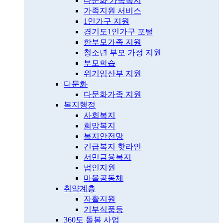
다문화 가족복지
가족지원 서비스
1인가구 지원
경기도1인가구 포털
한부모가족 지원
청소년 부모 가정 지원
부모학습
위기임산부 지원
다문화
다문화가족 지원
복지행정
사회복지
희망복지
복지안전망
긴급복지 핫라인
서민금융복지
법인지원
마을공동체
취약계층
자활지원
기부식품등
360도 돌봄 사업