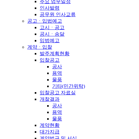
주요 업무일정
인사발령
공무원 인사교류
공고ㆍ입법예고
고시ㆍ공고
공시ㆍ송달
입법예고
계약ㆍ입찰
발주계획현황
입찰공고
공사
용역
물품
기타(민간위탁)
입찰공고 자료실
개찰결과
공사
용역
물품
계약현황
대가지급
계약법규 및 서식