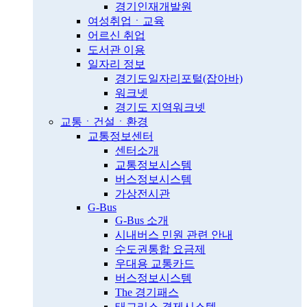
경기인재개발원
여성취업ㆍ교육
어르신 취업
도서관 이용
일자리 정보
경기도일자리포털(잡아바)
워크넷
경기도 지역워크넷
교통ㆍ건설ㆍ환경
교통정보센터
센터소개
교통정보시스템
버스정보시스템
가상전시관
G-Bus
G-Bus 소개
시내버스 민원 관련 안내
수도권통합 요금제
우대용 교통카드
버스정보시스템
The 경기패스
태그리스 결제시스템