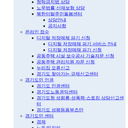
청탁금지법 상담
노무법률˙산재보험 상담
북한이탈주민돌봄센터
상담안내
공지사항
온라인 접수
디지털 저장매체 파기 신청
디지털 저장매체 파기 서비스 안내
디지털 저장매체 파기 신청
공동주택 시설 보수공사 기술자문 신청
공동주택 관리지원 자문 신청
누리집 오류신고
경기도 찾아가는 규제신고센터
경기도민 인권
경기도 인권센터
경기도노동권익센터
경기도청 성희롱·성폭력·스토킹 상담신고센
터
경기도 성평등옴부즈만
경기도민 센터
경제
노동/일자리