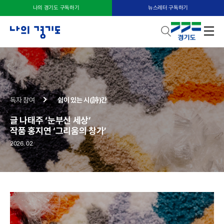
나의 경기도 구독하기
뉴스레터 구독하기
독자 참여
쉼이 있는 시(詩)간
글 나태주 ‘눈부신 세상’
작품 홍지연 ‘그리움의 창가’
2026. 02