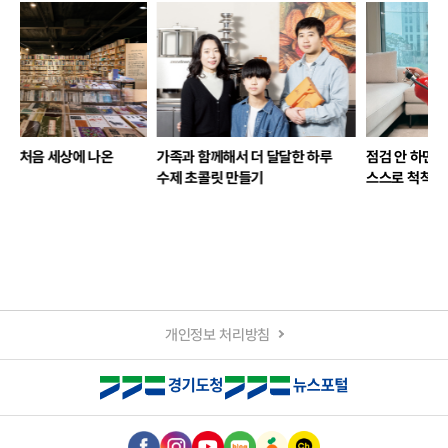
가족과 함께해서 더 달달한 하루
점검 안 하면 과태료 낸다고요?
설
수제 초콜릿 만들기
스스로 척척척 공동주택 세대 점검
개인정보 처리방침