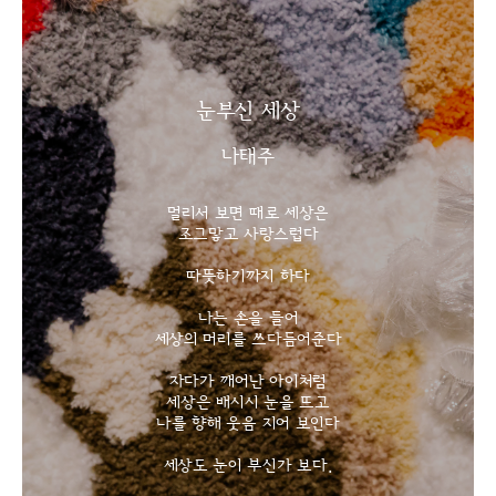
눈부신 세상
나태주
멀리서 보면 때로 세상은
조그맣고 사랑스럽다
따뜻하기까지 하다
나는 손을 들어
세상의 머리를 쓰다듬어준다
자다가 깨어난 아이처럼
세상은 배시시 눈을 뜨고
나를 향해 웃음 지어 보인다
세상도 눈이 부신가 보다.