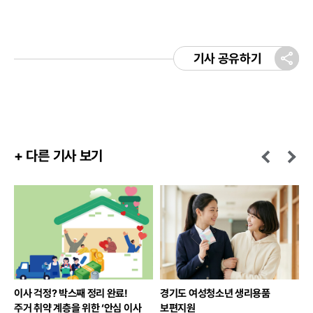
기사 공유하기
+ 다른 기사 보기
이사 걱정? 박스째 정리 완료!
경기도 여성청소년 생리용품
3
주거 취약 계층을 위한 ‘안심 이사
보편지원