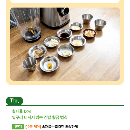
Tip.
실패율 0%!
옆구리 터지지 않는 김밥 황금 법칙
1단계
[수분 제거]
속재료는 최대한 뽀송하게