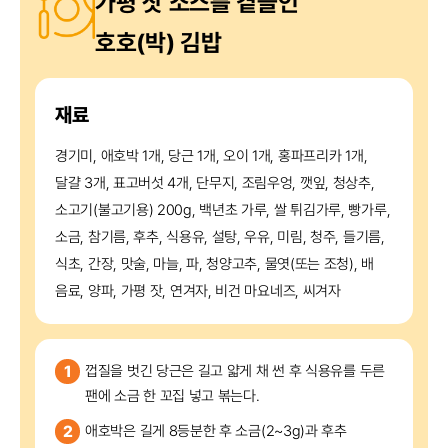
가평 잣 소스를 곁들인
호호(박) 김밥
재료
경기미, 애호박 1개, 당근 1개, 오이 1개,
홍파프리카 1개,
달걀 3개, 표고버섯 4개,
단무지, 조림우엉, 깻잎, 청상추,
소고기(불고기용) 200g, 백년초 가루,
쌀 튀김가루, 빵가루,
소금, 참기름, 후추,
식용유, 설탕, 우유, 미림, 청주, 들기름,
식초, 간장, 맛술, 마늘, 파, 청양고추,
물엿(또는 조청), 배
음료, 양파, 가평 잣,
연겨자, 비건 마요네즈, 씨겨자
1
껍질을 벗긴 당근은 길고 얇게 채 썬 후 식용유를 두른
팬에 소금 한 꼬집 넣고 볶는다.
2
애호박은 길게 8등분한 후 소금(2~3g)과 후추