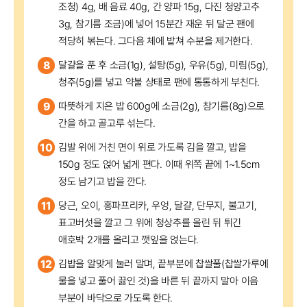
조청) 4g, 배 음료 40g, 간 양파 15g, 다진 청양고추
3g, 참기름 조금)에 넣어 15분간 재운 뒤 달군 팬에
적당히 볶는다. 그다음 체에 밭쳐 수분을 제거한다.
8
달걀을 푼 후 소금(1g), 설탕(5g), 우유(5g), 미림(5g),
청주(5g)를 넣고 약불 상태로 팬에 통통하게 부친다.
9
따뜻하게 지은 밥 600g에 소금(2g), 참기름(8g)으로
간을 하고 골고루 섞는다.
10
김발 위에 거친 면이 위로 가도록 김을 깔고, 밥을
150g 정도 얹어 넓게 편다. 이때 위쪽 끝에 1~1.5cm
정도 남기고 밥을 깐다.
11
당근, 오이, 홍파프리카, 우엉, 달걀, 단무지, 불고기,
표고버섯을 깔고 그 위에 청상추를 올린 뒤 튀긴
애호박 2개를 올리고 깻잎을 얹는다.
12
김밥을 알맞게 눌러 말며, 끝부분에 찹쌀풀(찹쌀가루에
물을 넣고 풀어 끓인 것)을 바른 뒤 끝까지 말아 이음
부분이 바닥으로 가도록 한다.