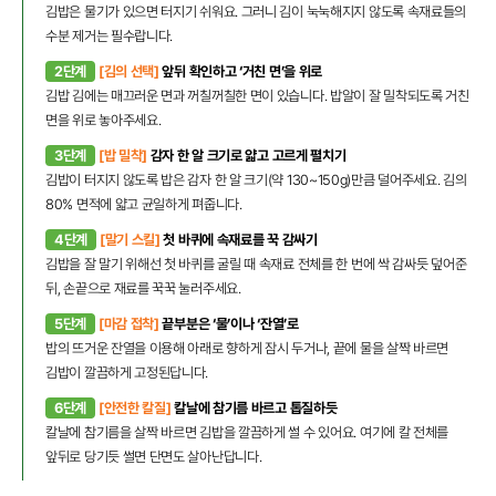
김밥은 물기가 있으면 터지기 쉬워요. 그러니 김이 눅눅해지지 않도록 속재료들의
수분 제거는 필수랍니다.
2단계
[김의 선택]
앞뒤 확인하고 ‘거친 면’을 위로
김밥 김에는 매끄러운 면과 꺼칠꺼칠한 면이 있습니다. 밥알이 잘 밀착되도록 거친
면을 위로 놓아주세요.
3단계
[밥 밀착]
감자 한 알 크기로 얇고 고르게 펼치기
김밥이 터지지 않도록 밥은 감자 한 알 크기(약 130~150g)만큼 덜어주세요. 김의
80% 면적에 얇고 균일하게 펴줍니다.
4단계
[말기 스킬]
첫 바퀴에 속재료를 꾹 감싸기
김밥을 잘 말기 위해선 첫 바퀴를 굴릴 때 속재료 전체를 한 번에 싹 감싸듯 덮어준
뒤, 손끝으로 재료를 꾹꾹 눌러주세요.
5단계
[마감 접착]
끝부분은 ‘물’이나 ‘잔열’로
밥의 뜨거운 잔열을 이용해 아래로 향하게 잠시 두거나, 끝에 물을 살짝 바르면
김밥이 깔끔하게 고정된답니다.
6단계
[안전한 칼질]
칼날에 참기름 바르고 톱질하듯
칼날에 참기름을 살짝 바르면 김밥을 깔끔하게 썰 수 있어요. 여기에 칼 전체를
앞뒤로 당기듯 썰면 단면도 살아난답니다.