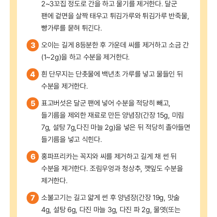
2~3꼬집 정도로 간을 하고 물기를 제거한다. 달군
팬에 겉면을 살짝 태우고 튀김가루와 튀김가루 반죽물,
빵가루를 묻혀 튀긴다.
3
오이는 길게 8등분한 후 가운데 씨를 제거하고 소금 간
(1~2g)을 하고 수분을 제거한다.
4
흰 단무지는 단촛물에 백년초 가루를 넣고 물들인 뒤
수분을 제거한다.
5
표고버섯은 달군 팬에 넣어 수분을 적당히 빼고,
들기름을 제외한 재료로 만든 양념장(간장 15g, 미림
7g, 설탕 7g,다진 마늘 2g)을 넣은 뒤 적당히 졸아들면
들기름을 넣고 식힌다.
6
홍파프리카는 꼭지와 씨를 제거하고 길게 채 썬 뒤
수분을 제거한다. 조림우엉과 청상추, 깻잎도 수분을
제거한다.
7
소불고기는 길고 얇게 썬 후 양념장(간장 19g, 맛술
4g, 설탕 6g, 다진 마늘 3g, 다진 파 2g, 물엿(또는