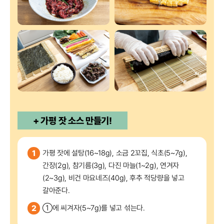
+ 가평 잣 소스 만들기!
1
가평 잣에 설탕(16~18g), 소금 2꼬집, 식초(5~7g),
간장(2g), 참기름(3g), 다진 마늘(1~2g), 연겨자
(2~3g), 비건 마요네즈(40g), 후추 적당량을 넣고
갈아준다.
2
①에 씨겨자(5~7g)를 넣고 섞는다.