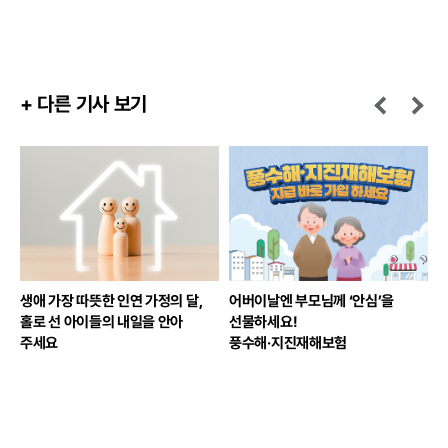
+ 다른 기사 보기
생애 가장 따뜻한 인연 가정의 달,
어버이날엔 부모님께 ‘안심’을
어
홀로 선 아이들의 내일을 안아
선물하세요!
주세요
풍수해·지진재해보험
될