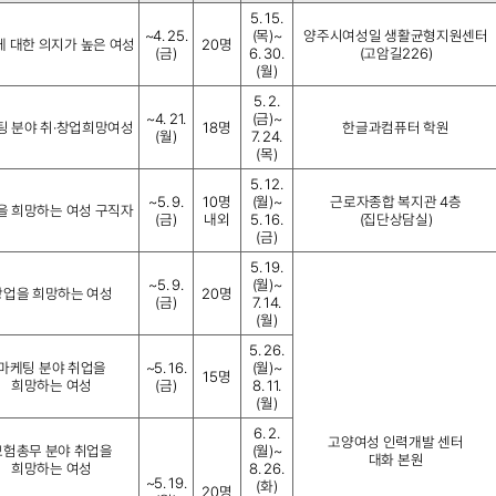
5. 15.
~4. 25.
(목)~
양주시여성일 생활균형지원센터
 대한 의지가 높은 여성
20명
(금)
6. 30.
(고암길226)
(월)
5. 2.
~4. 21.
(금)~
팅 분야 취·창업희망여성
18명
한글과컴퓨터 학원
(월)
7. 24.
(목)
5. 12.
~5. 9.
10명
(월)~
근로자종합 복지관 4층
을 희망하는 여성 구직자
(금)
내외
5. 16.
(집단상담실)
(금)
5. 19.
~5. 9.
(월)~
창업을 희망하는 여성
20명
(금)
7. 14.
(월)
5. 26.
마케팅 분야 취업을
~5. 16.
(월)~
15명
희망하는 여성
(금)
8. 11.
(월)
6. 2.
고양여성 인력개발 센터
보험총무 분야 취업을
(월)~
대화 본원
희망하는 여성
8. 26.
~5. 19.
(화)
20명