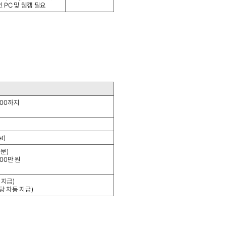
 PC 및 웹캠 필요
8:00까지
t)
문)
00만 원
 지급)
당 차등 지급)