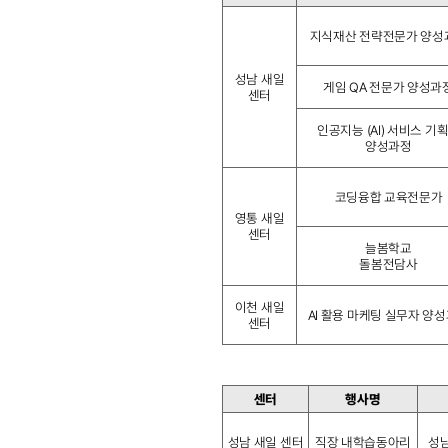
지식재산 전략전문가 양성
성남 새일
게임 QA 전문가 양성과
센터
인공지능 (AI) 서비스 기
양성과정
코딩융합 교육전문가
영통 새일
센터
늘봄학교
돌봄전담사
이천 새일
AI 활용 마케팅 실무자 양
센터
센터
행사명
성남 새일 센터
직장 내학습동아리
성남