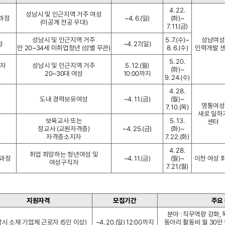
4. 22.
성남시 및 인근지역 거주 여성
과정
~4. 6.(일)
(화)~
(이공계 전공 우대)
7. 11.(금)
성남시 및 인근지역 거주
5. 7.(수)~
성남여성
정
~4. 27.(일)
만 20~34세 미취업청년 (성별 무관)
8. 6.(수)
인력개발 
5. 20.
획자
성남시 및 인근지역 거주
5. 12.(월)
(화)~
20~30대 여성
10:00까지
9. 24.(수)
4. 28.
도내 경력보유여성
~4. 11.(금)
(월)~
영통여성
7. 10.(목)
새로 일하
보육교사 또는
5. 13.
센터
정교사 (교원자격증)
~4. 25.(금)
(화)~
자격증소지자
7. 22.(화)
4. 28.
취업 희망하는 청년여성 및
성과정
~4. 11.(금)
(월)~
이천 여성 
여성구직자
7. 21.(월)
지원자격
모집기간
주요
분야 : 직무역량 강화,
시 소재 기업체 근로자 (5인 이상)
~4. 20.(일) 12:00까지
동아리 활동비 월 30만 