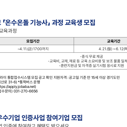
 「온수온돌 기능사」 과정 교육생 모집
규교육과정
모집기간
교육기간
~4. 11.(금) 17:00까지
4. 21.(월) ∼6. 12(
-중식 무료 제공
-교육비, 교재, 재료 등 교육 소요비용 및 보조 물품 일
-훈련지원금 및 자격증 실기시험 응시료 지원
라이 통합접수시스템 모집 공고 확인 지원자격 : 공고일 기준 만 15세 이상 경기도민
로 31-6) *통학버스 운행
//apply.jobaba.net)
(접수문의) 031-270-6656
우수기업 인증사업 참여기업 모집
업 인증에 참여하고 혜택도 받으세요.