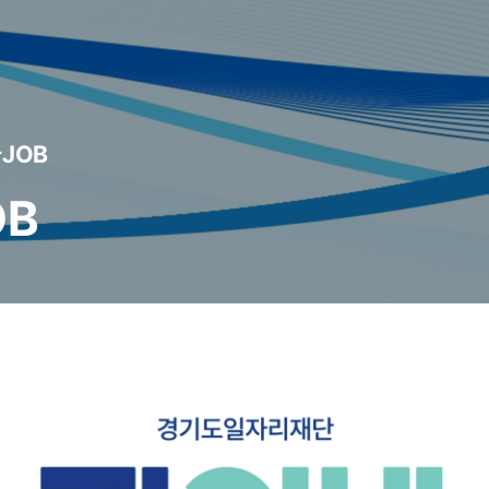
꿈JOB
OB