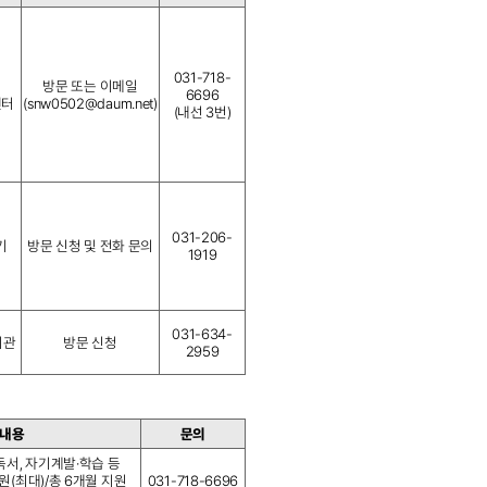
031-718-
방문 또는 이메일
6696
센터
(snw0502@daum.net)
(내선 3번)
031-206-
기
방문 신청 및 전화 문의
1919
031-634-
회관
방문 신청
2959
 내용
문의
 독서, 자기계발·학습 등
원(최대)/총 6개월 지원
031-718-6696