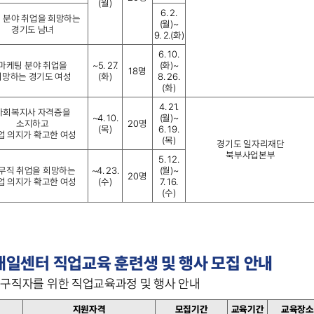
(월)
6. 2.
 분야 취업을 희망하는
(월)~
경기도 남녀
9. 2.(화)
6. 10.
마케팅 분야 취업을
~5. 27.
(화)~
18명
희망하는 경기도 여성
(화)
8. 26.
(화)
4. 21.
사회복지사 자격증을
~4. 10.
(월)~
소지하고
20명
(목)
6. 19.
업 의지가 확고한 여성
(목)
경기도 일자리재단
북부사업본부
5. 12.
무직 취업을 희망하는
~4. 23.
(월)~
20명
업 의지가 확고한 여성
(수)
7. 16.
(수)
새일센터 직업교육 훈련생 및 행사 모집 안내
 구직자를 위한 직업교육과정 및 행사 안내
지원자격
모집기간
교육기간
교육장소