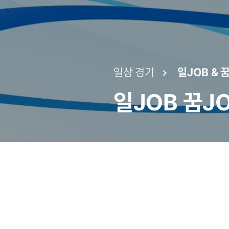
일상 경기
일JOB & 
일JOB 꿈J