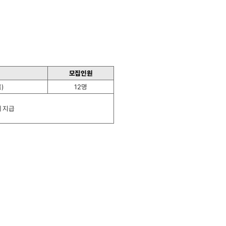
모집인원
목)
12명
체 지급