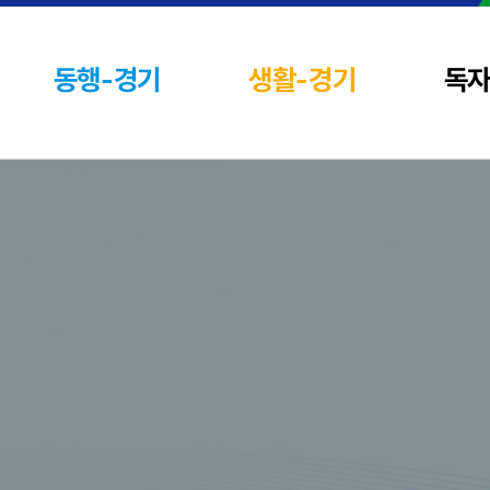
동행-경기
생활-경기
독