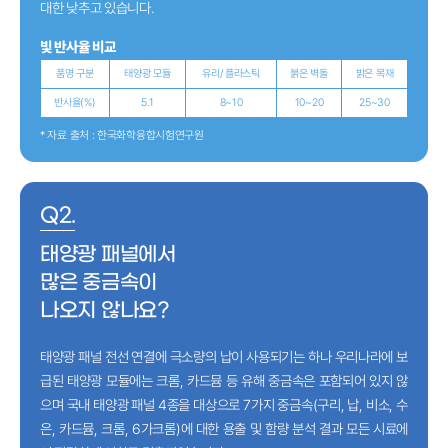
대한 낮추고 있습니다.
빛 반사율 비교
품명 구분
태양광 모듈
유리/ 플라스틱
붉은 벽돌
밝은 목재
반사율(%)
5.1
8~10
10~20
25~30
* 자료 출처 : 한국화학융합시험연구원
Q2.
태양광 패널에서
많은 중금속이
나오지 않나요?
태양광 패널 전선 연결에 극소량의 납이 사용되기는 하나 우리나라에 보
급된 태양광 모듈에는 크롬, 카드뮴 등 유해 중금속은 포함되어 있지 않
으며 국내 태양광 패널 4종을 대상으로 7가지 중금속(구리, 납, 비소, 수
은, 카드뮴, 크롬, 6가크롬)에 대한 용출 및 함량 분석 결과 모든 시료에