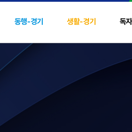
동행-경기
생활-경기
독